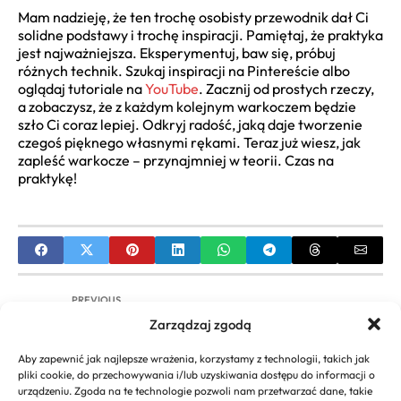
Mam nadzieję, że ten trochę osobisty przewodnik dał Ci
solidne podstawy i trochę inspiracji. Pamiętaj, że praktyka
jest najważniejsza. Eksperymentuj, baw się, próbuj
różnych technik. Szukaj inspiracji na Pintereście albo
oglądaj tutoriale na
YouTube
. Zacznij od prostych rzeczy,
a zobaczysz, że z każdym kolejnym warkoczem będzie
szło Ci coraz lepiej. Odkryj radość, jaką daje tworzenie
czegoś pięknego własnymi rękami. Teraz już wiesz, jak
zapleść warkocze – przynajmniej w teorii. Czas na
praktykę!
PREVIOUS
Zarządzaj zgodą
Warkocze Syntetyczne: Przewodnik po Fryzurach,
Pielęgnacji i Zakupie
Aby zapewnić jak najlepsze wrażenia, korzystamy z technologii, takich jak
pliki cookie, do przechowywania i/lub uzyskiwania dostępu do informacji o
NEXT
urządzeniu. Zgoda na te technologie pozwoli nam przetwarzać dane, takie