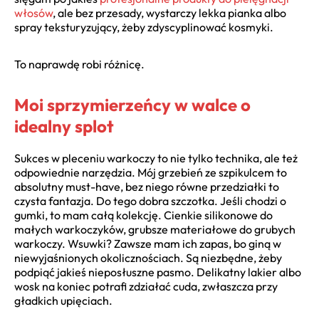
włosów
, ale bez przesady, wystarczy lekka pianka albo
spray teksturyzujący, żeby zdyscyplinować kosmyki.
To naprawdę robi różnicę.
Moi sprzymierzeńcy w walce o
idealny splot
Sukces w pleceniu warkoczy to nie tylko technika, ale też
odpowiednie narzędzia. Mój grzebień ze szpikulcem to
absolutny must-have, bez niego równe przedziałki to
czysta fantazja. Do tego dobra szczotka. Jeśli chodzi o
gumki, to mam całą kolekcję. Cienkie silikonowe do
małych warkoczyków, grubsze materiałowe do grubych
warkoczy. Wsuwki? Zawsze mam ich zapas, bo giną w
niewyjaśnionych okolicznościach. Są niezbędne, żeby
podpiąć jakieś nieposłuszne pasmo. Delikatny lakier albo
wosk na koniec potrafi zdziałać cuda, zwłaszcza przy
gładkich upięciach.