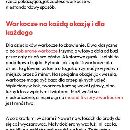
rzecz pokazująca, jak zapleść warkocze w
niestandardowy sposób.
Warkocze na każdą okazję i dla
każdego
Dla dzieciaków warkocze to zbawienie. Dwa klasyczne
albo
dobierane warkocze
trzymają włosy z dala od buzi
przez cały dzień szaleństw. A kolorowe gumki i spinki to
dodatkowa frajda. Pytanie jak zapleść warkocze dla
dzieci to głównie pytanie o to, jak utrzymać je w jednym
miejscu przez 5 minut. Na specjalne okazje, jak wesela,
warkocze mogą być bazą dla przepięknych upięć.
Wpleciony w kok, tworzący koronę wokół głowy, albo
luźny kłos z wpiętymi kwiatami. Możliwości są
nieskończone, a inspiracji na
modne fryzury z warkoczem
jest mnóstwo.
A co z krótkimi włosami? Nawet na włosach do brody da
się coś wyczarować. Mały dobierany wzdłuż linii czoła,
albo kilka cienkich warkoczyków z boku. To świetny