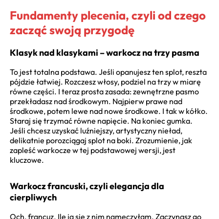
Fundamenty plecenia, czyli od czego
zacząć swoją przygodę
Klasyk nad klasykami – warkocz na trzy pasma
To jest totalna podstawa. Jeśli opanujesz ten splot, reszta
pójdzie łatwiej. Rozczesz włosy, podziel na trzy w miarę
równe części. I teraz prosta zasada: zewnętrzne pasmo
przekładasz nad środkowym. Najpierw prawe nad
środkowe, potem lewe nad nowe środkowe. I tak w kółko.
Staraj się trzymać równe napięcie. Na koniec gumka.
Jeśli chcesz uzyskać luźniejszy, artystyczny nieład,
delikatnie porozciągaj splot na boki. Zrozumienie, jak
zapleść warkocze w tej podstawowej wersji, jest
kluczowe.
Warkocz francuski, czyli elegancja dla
cierpliwych
Och, francuz. Ile ja się z nim namęczyłam. Zaczynasz go