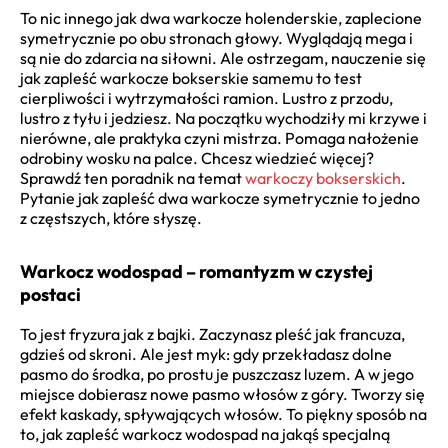
To nic innego jak dwa warkocze holenderskie, zaplecione
symetrycznie po obu stronach głowy. Wyglądają mega i
są nie do zdarcia na siłowni. Ale ostrzegam, nauczenie się
jak zapleść warkocze bokserskie samemu to test
cierpliwości i wytrzymałości ramion. Lustro z przodu,
lustro z tyłu i jedziesz. Na początku wychodziły mi krzywe i
nierówne, ale praktyka czyni mistrza. Pomaga nałożenie
odrobiny wosku na palce. Chcesz wiedzieć więcej?
Sprawdź ten poradnik na temat
warkoczy bokserskich
.
Pytanie jak zapleść dwa warkocze symetrycznie to jedno
z częstszych, które słyszę.
Warkocz wodospad – romantyzm w czystej
postaci
To jest fryzura jak z bajki. Zaczynasz pleść jak francuza,
gdzieś od skroni. Ale jest myk: gdy przekładasz dolne
pasmo do środka, po prostu je puszczasz luzem. A w jego
miejsce dobierasz nowe pasmo włosów z góry. Tworzy się
efekt kaskady, spływających włosów. To piękny sposób na
to, jak zapleść warkocz wodospad na jakąś specjalną