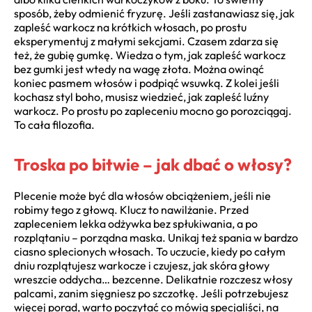
sposób, żeby odmienić fryzurę. Jeśli zastanawiasz się, jak
zapleść warkocz na krótkich włosach, po prostu
eksperymentuj z małymi sekcjami. Czasem zdarza się
też, że gubię gumkę. Wiedza o tym, jak zapleść warkocz
bez gumki jest wtedy na wagę złota. Można owinąć
koniec pasmem włosów i podpiąć wsuwką. Z kolei jeśli
kochasz styl boho, musisz wiedzieć, jak zapleść luźny
warkocz. Po prostu po zapleceniu mocno go porozciągaj.
To cała filozofia.
Troska po bitwie – jak dbać o włosy?
Plecenie może być dla włosów obciążeniem, jeśli nie
robimy tego z głową. Klucz to nawilżanie. Przed
zapleceniem lekka odżywka bez spłukiwania, a po
rozplątaniu – porządna maska. Unikaj też spania w bardzo
ciasno splecionych włosach. To uczucie, kiedy po całym
dniu rozplątujesz warkocze i czujesz, jak skóra głowy
wreszcie oddycha… bezcenne. Delikatnie rozczesz włosy
palcami, zanim sięgniesz po szczotkę. Jeśli potrzebujesz
więcej porad, warto poczytać co mówią specjaliści, na