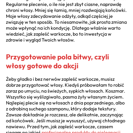
Regularne plecenie, o ile nie jest zbyt ciasne, naprawdę
chroni włosy. Mniej się łamią, mniej rozdwajają końcówki.
Moje włosy zdecydowanie odżyły, odkąd częściej je
związuję w ten sposób. To niesamowite, jak prosta zmiana
może wpłynąć na ich kondycję. Dlatego właśnie warto
wiedzieć, jak zapleść warkocze, bo to inwestycja w
zdrowie i wygląd Twoich włosów.
Przygotowanie pola bitwy, czyli
włosy gotowe do akcji
Żeby gładko i bez nerwów zapleść warkocze, musisz
dobrze przygotować włosy. Kiedyś próbowałam to robić
zaraz po umyciu, na świeżych, sypkich włosach. Koszmar.
Wszystko się wyślizgiwało, pasma żyły własnym życiem.
Najlepiej plecie się na włosach z dnia poprzedniego, albo
z odrobiną suchego szamponu, który dodaje tekstury.
Zawsze dokładnie je rozczesz, ale delikatnie, zaczynając
od końcówek. Jeśli musisz je wysuszyć, używaj chłodnego
nawiewu. Przed tym, jak zapleść warkocze, czasem
sięgam po jakieś
profesjonalne produkty do pielęgnacji