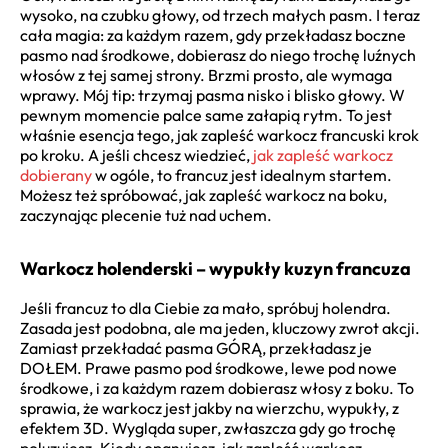
wysoko, na czubku głowy, od trzech małych pasm. I teraz
cała magia: za każdym razem, gdy przekładasz boczne
pasmo nad środkowe, dobierasz do niego trochę luźnych
włosów z tej samej strony. Brzmi prosto, ale wymaga
wprawy. Mój tip: trzymaj pasma nisko i blisko głowy. W
pewnym momencie palce same załapią rytm. To jest
właśnie esencja tego, jak zapleść warkocz francuski krok
po kroku. A jeśli chcesz wiedzieć,
jak zapleść warkocz
dobierany
w ogóle, to francuz jest idealnym startem.
Możesz też spróbować, jak zapleść warkocz na boku,
zaczynając plecenie tuż nad uchem.
Warkocz holenderski – wypukły kuzyn francuza
Jeśli francuz to dla Ciebie za mało, spróbuj holendra.
Zasada jest podobna, ale ma jeden, kluczowy zwrot akcji.
Zamiast przekładać pasma GÓRĄ, przekładasz je
DOŁEM. Prawe pasmo pod środkowe, lewe pod nowe
środkowe, i za każdym razem dobierasz włosy z boku. To
sprawia, że warkocz jest jakby na wierzchu, wypukły, z
efektem 3D. Wygląda super, zwłaszcza gdy go trochę
poluzujesz. Kiedy opanujesz, jak zapleść warkocz