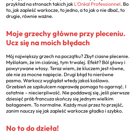
przykład na stronach takich jak
L’Oréal Professionnel
. Bo
to, jak zapleść warkocze, to jedno, a to jak o nie dbać, to
drugie, równie ważne.
Moje grzechy główne przy pleceniu.
Ucz się na moich błędach
Mój największy grzech na początku? Zbyt ciasne plecenie.
Myślałam, że im ciaśniej, tym trwalej. Efekt? Ból głowy i
powyrywane włosy. Teraz wiem, że kluczem jest równe,
ale nie za mocne napięcie. Drugi błąd to nierówne
pasma. Warkocz wyglądał wtedy jakoś koślawo.
Grzebień ze szpikulcem naprawdę pomaga to ogarnąć. I
ostatnie – niecierpliwość. Nie poddawaj się, jeśli pierwsze
dziesięć prób francuza skończy się jednym wielkim
bałaganem. To normalne. Każdy musi przez to przejść,
zanim nauczy się jak zapleść warkocze gładko i szybko.
No to do dzieła!