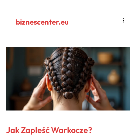
biznescenter.eu
Jak Zapleść Warkocze?