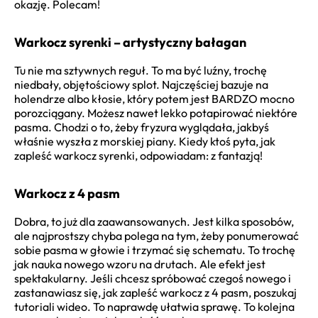
okazję. Polecam!
Warkocz syrenki – artystyczny bałagan
Tu nie ma sztywnych reguł. To ma być luźny, trochę
niedbały, objętościowy splot. Najczęściej bazuje na
holendrze albo kłosie, który potem jest BARDZO mocno
porozciągany. Możesz nawet lekko potapirować niektóre
pasma. Chodzi o to, żeby fryzura wyglądała, jakbyś
właśnie wyszła z morskiej piany. Kiedy ktoś pyta, jak
zapleść warkocz syrenki, odpowiadam: z fantazją!
Warkocz z 4 pasm
Dobra, to już dla zaawansowanych. Jest kilka sposobów,
ale najprostszy chyba polega na tym, żeby ponumerować
sobie pasma w głowie i trzymać się schematu. To trochę
jak nauka nowego wzoru na drutach. Ale efekt jest
spektakularny. Jeśli chcesz spróbować czegoś nowego i
zastanawiasz się, jak zapleść warkocz z 4 pasm, poszukaj
tutoriali wideo. To naprawdę ułatwia sprawę. To kolejna