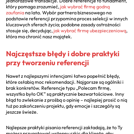
jednorazowe transakcje. Dobre referencje to fundament,
który pomaga zrozumieć,
jak wybrać firmę godną
zaufania
na lata. Wybór partnera biznesowego na
podstawie referencji przypomina proces selekcji w innych
kluczowych sferach życia; podobne zasady ostrożności
stosuje się, decydując,
jak wybrać firmę ubezpieczeniową
,
która ma chronić nasz majątek.
Najczęstsze błędy i dobre praktyki
przy tworzeniu referencji
Nawet z najlepszymi intencjami łatwo popełnić błędy,
które osłabią moc rekomendacji. Najgorsze są ogólniki i
brak konkretów. Referencje typu „Polecam firmę,
wszystko było OK” są praktycznie bezwartościowe. Inny
błąd to zwlekanie z prośbą o opinię – najlepiej prosić o nią
tuż po zakończeniu projektu, gdy emocje i szczegóły są
jeszcze świeże.
Najlepsze praktyki pisania referencji zakładają, że to Ty
możesz przygotować wstępny szkic dla klienta, aby