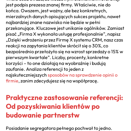
jest podpis prezesa znanej firmy. Właściwie, nie do
końca. Owszem, jest ważny, ale bez konkretnych,
mierzalnych danych opisujących sukces projektu, nawet
najbardziej znane nazwisko nie będzie w pełni
przekonujące. Kluczowe jest unikanie ogólników. Zamiast
pisać „Firma X wykonała usługę profesjonalnie”, napisz
„Dzięki wdrożeniu przez Firmę X systemu CRM, nasz czas
reakcji na zapytania klientów skrócił się o 30%, co
bezpośrednio przełożyło się na wzrost sprzedaży o 15% w
pierwszym kwartale”. Liczby, procenty, konkretne
korzyści – to one działają na wyobraźnię i budują
zaufanie. Analiza referencji to jeden z
najskuteczniejszych
sposobów na sprawdzenie opinii o
firmie
, zanim zdecydujesz się na współpracę.
Praktyczne zastosowanie referencji:
Od pozyskiwania klientów po
budowanie partnerstw
Posiadanie segregatora pełnego pochwał to jedno.