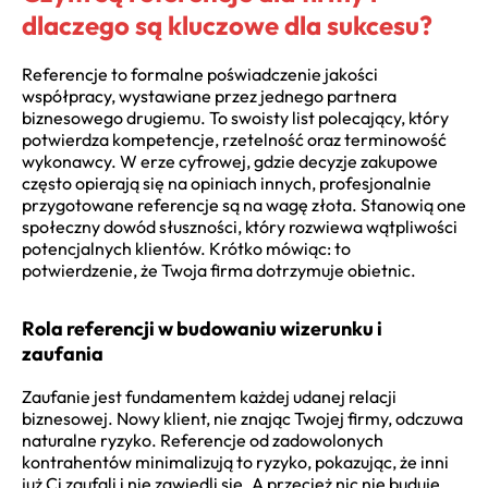
dlaczego są kluczowe dla sukcesu?
Referencje to formalne poświadczenie jakości
współpracy, wystawiane przez jednego partnera
biznesowego drugiemu. To swoisty list polecający, który
potwierdza kompetencje, rzetelność oraz terminowość
wykonawcy. W erze cyfrowej, gdzie decyzje zakupowe
często opierają się na opiniach innych, profesjonalnie
przygotowane referencje są na wagę złota. Stanowią one
społeczny dowód słuszności, który rozwiewa wątpliwości
potencjalnych klientów. Krótko mówiąc: to
potwierdzenie, że Twoja firma dotrzymuje obietnic.
Rola referencji w budowaniu wizerunku i
zaufania
Zaufanie jest fundamentem każdej udanej relacji
biznesowej. Nowy klient, nie znając Twojej firmy, odczuwa
naturalne ryzyko. Referencje od zadowolonych
kontrahentów minimalizują to ryzyko, pokazując, że inni
już Ci zaufali i nie zawiedli się. A przecież nic nie buduje