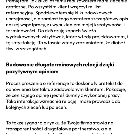
Pamiętam, jak kilka lat temu realizowałem małe zlecenie
graficzne. Po wszystkim klient wręczył mi list
referencyjny. Spodziewałem się kilku zdawkowych
uprzejmości, ale zamiast tego dostałem szczegółowy opis
naszej współpracy, z uwypukleniem mojej kreatywności i
terminowości. Do dziś czuję zapach świeżo
wydrukowanych wizytówek, które wtedy projektowałem, i
tę satysfakcję. To właśnie wtedy zrozumiałem, że diabeł
tkwi w szczegółach.
Budowanie długoterminowych relacji dzięki
pozytywnym opiniom
Proces proszenia o referencje to doskonały pretekst do
odnowienia kontaktu z zadowolonym klientem. Pokazuje,
że cenisz jego opinię i jesteś dumny z wykonanej pracy.
Taka interakcja wzmacnia relację i może prowadzić do
kolejnych zleceń lub poleceń.
To także sygnał dla rynku, że Twoja firma stawia na
transparentność i długofalowe partnerstwo, a nie