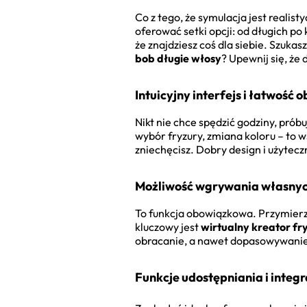
Co z tego, że symulacja jest realis
oferować setki opcji: od długich po
że znajdziesz coś dla siebie. Szuka
bob długie włosy
? Upewnij się, że
Intuicyjny interfejs i łatwość o
Nikt nie chce spędzić godziny, prób
wybór fryzury, zmiana koloru – to w
zniechęcisz. Dobry design i użytecz
Możliwość wgrywania własnych 
To funkcja obowiązkowa. Przymierza
kluczowy jest
wirtualny kreator fr
obracanie, a nawet dopasowywanie p
Funkcje udostępniania i integ