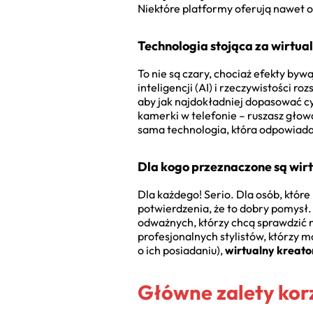
Niektóre platformy oferują nawet 
Technologia stojąca za wirtu
To nie są czary, chociaż efekty b
inteligencji (AI) i rzeczywistości ro
aby jak najdokładniej dopasować cy
kamerki w telefonie – ruszasz głową
sama technologia, która odpowiada 
Dla kogo przeznaczone są wirt
Dla każdego! Serio. Dla osób, które
potwierdzenia, że to dobry pomysł. 
odważnych, którzy chcą sprawdzić n
profesjonalnych stylistów, którzy m
o ich posiadaniu),
wirtualny kreato
Główne zalety korz