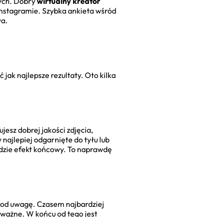
mych. Dobry
wirtualny kreator
Instagramie. Szybka ankieta wśród
wa.
 jak najlepsze rezultaty. Oto kilka
esz dobrej jakości zdjęcia,
najlepiej odgarnięte do tyłu lub
będzie efekt końcowy. To naprawdę
a pod uwagę. Czasem najbardziej
odważne. W końcu od tego jest