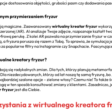
opcje dostosowania objętości, grubości pasm czy dodawania pa
alnym przymierzaniem fryzur
ywają magiczne. Zaawansowany
wirtualny kreator fryzur
wykorzy
zszerzonej (AR). AI analizuje Twoje zdjęcie, rozpoznaje kształt tw
frową perukę. Z kolei AR pozwala na przymierzanie fryzur w cz
, a fryzura porusza się razem z Tobą. To sprawia, że symulacja je
za popularne filtry na Instagramie czy Snapchacie. Fascynując
ualne kreatory fryzur?
 boją się radykalnych zmian. Dla tych, którzy planują metamorf
Dla niezdecydowanych, którzy od lat noszą tę samą fryzurę, bo „
ajbardziej szalone opcje – zielone włosy? Czemu nie! To także ś
ogą w ten sposób konsultować zmiany z klientami. Zasadniczo, je
r fryzur
jest dla Ciebie.
ystania z wirtualnego kreatora f