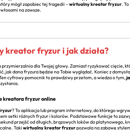
który mógł zapobiec tej tragedii –
wirtualny kreator fryzur
. To
 włosami na zawsze.
 kreator fryzur i jak działa?
a przymierzalnia dla Twojej głowy. Zamiast ryzykować cięcie, kt
ć, jak dana fryzura będzie na Tobie wyglądać. Koniec z domysł
 Ten cyfrowy pomocnik to prawdziwy przełom, a wiedza o tym,
j
zystania.
 kreatora fryzur online
fryzur
? To aplikacja lub program internetowy, do którego wgryw
asem setki różnych fryzur i kolorów. Podstawowe funkcje to zazw
sekund przejść od długich, brązowych loków do platynowego, krót
calne. Taki
wirtualny kreator fryzur
pozwala na zabawę stylem