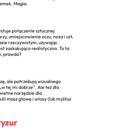
semek. Magia.
stuje połączenie sztucznej
arzy, umiejscowienie oczu, nosa i ust,
asie rzeczywistym, używając
st zaskakująco realistyczna. To ta
e, prawda?
ozę, ale potrzebują wizualnego
w tej mi dobrze”. Ale też dla
wietne narzędzie dla
śli masz głowę i włosy (lub myślisz
ryzur