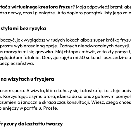
tać z wirtualnego kreatora fryzur
? Moja odpowiedź brzmi: abso
za nerwy, czas i pieniądze. A to dopiero początek listy jego zale
stylami bez ryzyka
aczyć, jak wyglądasz w rudych lokach albo z super krótką fryzurą
po prostu wybierasz inną opcję. Żadnych nieodwracalnych decyzj
ś marzyła mi się grzywka. Mój chłopak mówił, że to zły pomysł, 
glądałam fatalnie. Decyzja zajęła mi 30 sekund i oszczędziła pó
 bezpieczeństwa.
 na wizytach u fryzjera
zasem sporo. A wizyta, która kończy się katastrofą, kosztuje po
. Korzystając z symulatora, idziesz do salonu z gotowym pomysł
zumienia i znacznie skraca czas konsultacji. Wiesz, czego chcesz,
pieniędzy w portfelu. Proste.
fryzury do kształtu twarzy