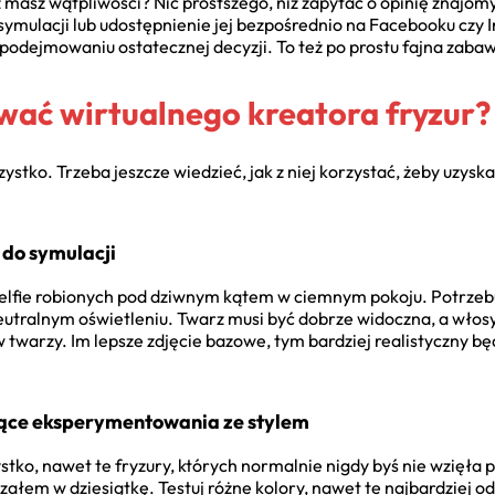
ąż masz wątpliwości? Nic prostszego, niż zapytać o opinię znajo
symulacji lub udostępnienie jej bezpośrednio na Facebooku czy 
podejmowaniu ostatecznej decyzji. To też po prostu fajna zaba
wać wirtualnego kreatora fryzur?
ystko. Trzeba jeszcze wiedzieć, jak z niej korzystać, żeby uzyskać
do symulacji
selfie robionych pod dziwnym kątem w ciemnym pokoju. Potrzebuj
utralnym oświetleniu. Twarz musi być dobrze widoczna, a włosy 
w twarzy. Im lepsze zdjęcie bazowe, tym bardziej realistyczny 
ące eksperymentowania ze stylem
ystko, nawet te fryzury, których normalnie nigdy byś nie wzięł
załem w dziesiątkę. Testuj różne kolory, nawet te najbardziej 