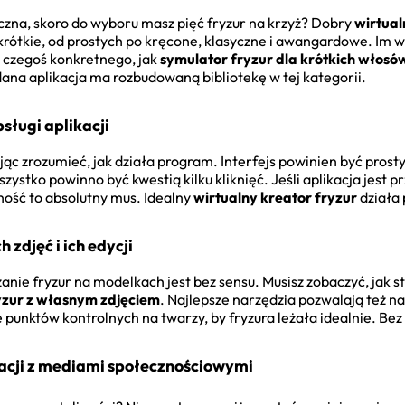
tyczna, skoro do wyboru masz pięć fryzur na krzyż? Dobry
wirtual
 krótkie, od prostych po kręcone, klasyczne i awangardowe. Im 
sz czegoś konkretnego, jak
symulator fryzur dla krótkich włos
 dana aplikacja ma rozbudowaną bibliotekę w tej kategorii.
bsługi aplikacji
ując zrozumieć, jak działa program. Interfejs powinien być prosty
szystko powinno być kwestią kilku kliknięć. Jeśli aplikacja jest
ność to absolutny mus. Idealny
wirtualny kreator fryzur
działa 
zdjęć i ich edycji
nie fryzur na modelkach jest bez sensu. Musisz zobaczyć, jak s
yzur z własnym zdjęciem
. Najlepsze narzędzia pozwalają też na 
unktów kontrolnych na twarzy, by fryzura leżała idealnie. Bez 
racji z mediami społecznościowymi