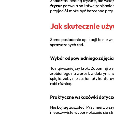
Znalazłaś idealną fryzurę, ale wci
fryzur
pozwala na łatwe zapisanie 
przyjaciół może być bezcenna przy 
Jak skutecznie uży
Samo posiadanie aplikacji to nie wsz
sprawdzonych rad.
Wybór odpowiedniego zdjęcia 
To najważniejszy krok. Zapomnij o 
zrobionego na wprost, w dobrym, ne
spięte, żeby nie zasłaniały konturó
robi różnicę.
Praktyczne wskazówki dotycz
Nie bój się zaszaleć! Przymierz wsz
nieoczywiste wybory okazują się str