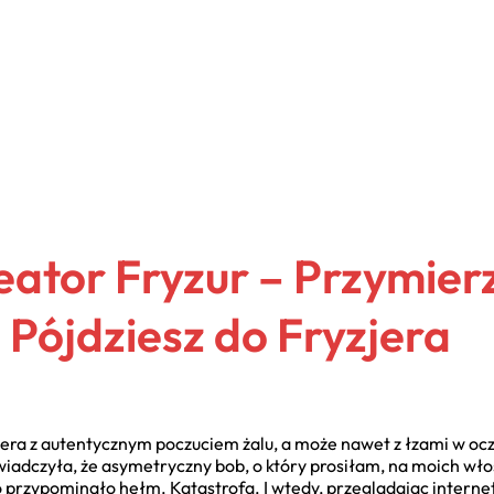
eator Fryzur – Przymier
 Pójdziesz do Fryzjera
zjera z autentycznym poczuciem żalu, a może nawet z łzami w ocz
wiadczyła, że asymetryczny bob, o który prosiłam, na moich wło
o przypominało hełm. Katastrofa. I wtedy, przeglądając interne