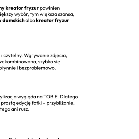
ny kreator fryzur
powinien
większy wybór, tym większa szansa,
ów damskich
albo
kreator fryzur
 i czytelny. Wgrywanie zdjęcia,
 przekombinowana, szybko się
płynnie i bezproblemowo.
tylizacja wygląda na TOBIE. Dlatego
prostą edycję fotki – przybliżanie,
tego ani rusz.