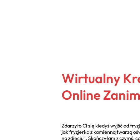
Wirtualny Kr
Online Zanim
Zdarzyło Ci się kiedyś wyjść od fry
jak fryzjerka z kamienną twarzą oś
na zdjęciu”. Skończyłam z czymś, c