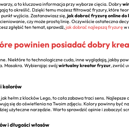
 twarzy, a to kluczowa informacja przy wyborze cięcia. Dobry
wir
 to określić. Dzięki temu możesz filtrować fryzury, które teor
punkt wyjścia. Zastanawiasz się,
jak dobrać fryzurę online do
 cieniowanie, czy może prostą linię. Oczywiście ostateczna decyz
cesz zgłębić ten temat, sprawdź,
jak dobrać najlepszą fryzurę
w 
óre powinien posiadać dobry krea
wne. Niektóre to technologiczne cuda, inne wyglądają, jakby pows
cia. Masakra. Wybierając swój
wirtualny kreator fryzur
, zwróć 
i kolorów
jak hełm z klocków Lego, to cała zabawa traci sens. Najlepsze a
owują się do oświetlenia na Twoim zdjęciu. Kolory powinny być 
rdziej użyteczne narzędzie. Warto sprawdzić opinie i zobaczyć 
ów i długości włosów