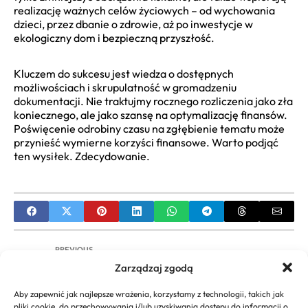
realizację ważnych celów życiowych – od wychowania
dzieci, przez dbanie o zdrowie, aż po inwestycje w
ekologiczny dom i bezpieczną przyszłość.
Kluczem do sukcesu jest wiedza o dostępnych
możliwościach i skrupulatność w gromadzeniu
dokumentacji. Nie traktujmy rocznego rozliczenia jako zła
koniecznego, ale jako szansę na optymalizację finansów.
Poświęcenie odrobiny czasu na zgłębienie tematu może
przynieść wymierne korzyści finansowe. Warto podjąć
ten wysiłek. Zdecydowanie.
PREVIOUS
Zarządzaj zgodą
Jak obliczyć podatek na ryczałcie 5.5%? Prosty
poradnik dla firm
Aby zapewnić jak najlepsze wrażenia, korzystamy z technologii, takich jak
pliki cookie, do przechowywania i/lub uzyskiwania dostępu do informacji o