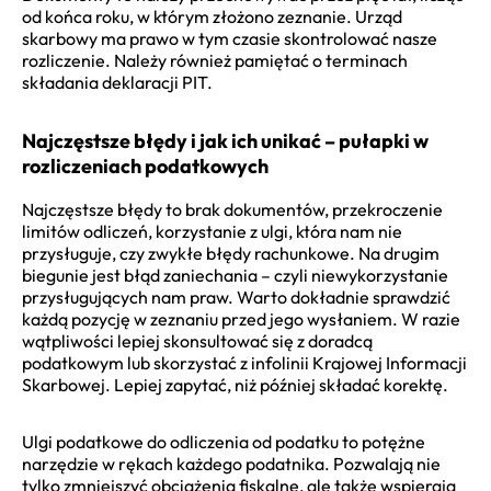
od końca roku, w którym złożono zeznanie. Urząd
skarbowy ma prawo w tym czasie skontrolować nasze
rozliczenie. Należy również pamiętać o terminach
składania deklaracji PIT.
Najczęstsze błędy i jak ich unikać – pułapki w
rozliczeniach podatkowych
Najczęstsze błędy to brak dokumentów, przekroczenie
limitów odliczeń, korzystanie z ulgi, która nam nie
przysługuje, czy zwykłe błędy rachunkowe. Na drugim
biegunie jest błąd zaniechania – czyli niewykorzystanie
przysługujących nam praw. Warto dokładnie sprawdzić
każdą pozycję w zeznaniu przed jego wysłaniem. W razie
wątpliwości lepiej skonsultować się z doradcą
podatkowym lub skorzystać z infolinii Krajowej Informacji
Skarbowej. Lepiej zapytać, niż później składać korektę.
Ulgi podatkowe do odliczenia od podatku to potężne
narzędzie w rękach każdego podatnika. Pozwalają nie
tylko zmniejszyć obciążenia fiskalne, ale także wspierają