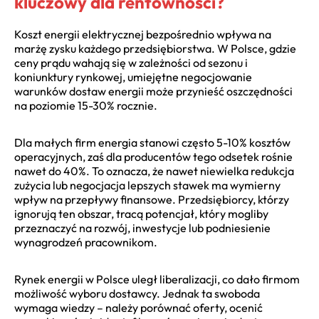
kluczowy dla rentowności?
Koszt energii elektrycznej bezpośrednio wpływa na
marżę zysku każdego przedsiębiorstwa. W Polsce, gdzie
ceny prądu wahają się w zależności od sezonu i
koniunktury rynkowej, umiejętne negocjowanie
warunków dostaw energii może przynieść oszczędności
na poziomie 15-30% rocznie.
Dla małych firm energia stanowi często 5-10% kosztów
operacyjnych, zaś dla producentów tego odsetek rośnie
nawet do 40%. To oznacza, że nawet niewielka redukcja
zużycia lub negocjacja lepszych stawek ma wymierny
wpływ na przepływy finansowe. Przedsiębiorcy, którzy
ignorują ten obszar, tracą potencjał, który mogliby
przeznaczyć na rozwój, inwestycje lub podniesienie
wynagrodzeń pracownikom.
Rynek energii w Polsce uległ liberalizacji, co dało firmom
możliwość wyboru dostawcy. Jednak ta swoboda
wymaga wiedzy – należy porównać oferty, ocenić