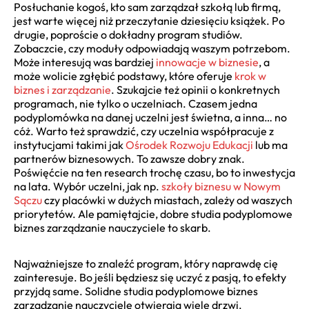
Posłuchanie kogoś, kto sam zarządzał szkołą lub firmą,
jest warte więcej niż przeczytanie dziesięciu książek. Po
drugie, poproście o dokładny program studiów.
Zobaczcie, czy moduły odpowiadają waszym potrzebom.
Może interesują was bardziej
innowacje w biznesie
, a
może wolicie zgłębić podstawy, które oferuje
krok w
biznes i zarządzanie
. Szukajcie też opinii o konkretnych
programach, nie tylko o uczelniach. Czasem jedna
podyplomówka na danej uczelni jest świetna, a inna… no
cóż. Warto też sprawdzić, czy uczelnia współpracuje z
instytucjami takimi jak
Ośrodek Rozwoju Edukacji
lub ma
partnerów biznesowych. To zawsze dobry znak.
Poświęćcie na ten research trochę czasu, bo to inwestycja
na lata. Wybór uczelni, jak np.
szkoły biznesu w Nowym
Sączu
czy placówki w dużych miastach, zależy od waszych
priorytetów. Ale pamiętajcie, dobre studia podyplomowe
biznes zarządzanie nauczyciele to skarb.
Najważniejsze to znaleźć program, który naprawdę cię
zainteresuje. Bo jeśli będziesz się uczyć z pasją, to efekty
przyjdą same. Solidne studia podyplomowe biznes
zarządzanie nauczyciele otwierają wiele drzwi.