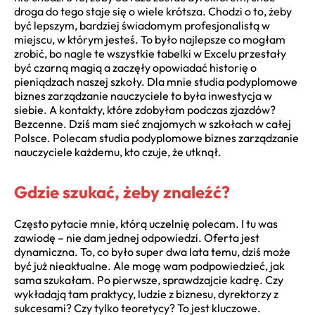
droga do tego staje się o wiele krótsza. Chodzi o to, żeby
być lepszym, bardziej świadomym profesjonalistą w
miejscu, w którym jesteś. To było najlepsze co mogłam
zrobić, bo nagle te wszystkie tabelki w Excelu przestały
być czarną magią a zaczęły opowiadać historię o
pieniądzach naszej szkoły. Dla mnie studia podyplomowe
biznes zarządzanie nauczyciele to była inwestycja w
siebie. A kontakty, które zdobyłam podczas zjazdów?
Bezcenne. Dziś mam sieć znajomych w szkołach w całej
Polsce. Polecam studia podyplomowe biznes zarządzanie
nauczyciele każdemu, kto czuje, że utknął.
Gdzie szukać, żeby znaleźć?
Często pytacie mnie, którą uczelnię polecam. I tu was
zawiodę – nie dam jednej odpowiedzi. Oferta jest
dynamiczna. To, co było super dwa lata temu, dziś może
być już nieaktualne. Ale mogę wam podpowiedzieć, jak
sama szukałam. Po pierwsze, sprawdzajcie kadrę. Czy
wykładają tam praktycy, ludzie z biznesu, dyrektorzy z
sukcesami? Czy tylko teoretycy? To jest kluczowe.