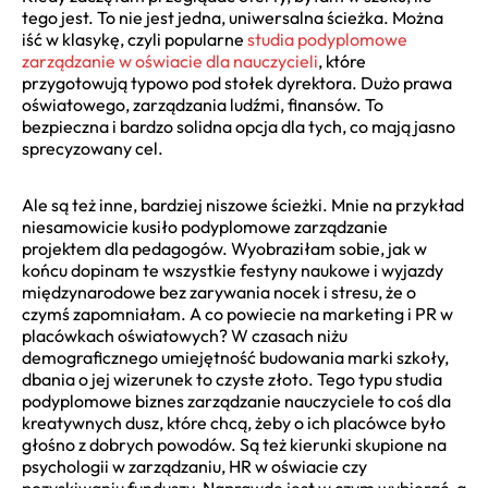
tego jest. To nie jest jedna, uniwersalna ścieżka. Można
iść w klasykę, czyli popularne
studia podyplomowe
zarządzanie w oświacie dla nauczycieli
, które
przygotowują typowo pod stołek dyrektora. Dużo prawa
oświatowego, zarządzania ludźmi, finansów. To
bezpieczna i bardzo solidna opcja dla tych, co mają jasno
sprecyzowany cel.
Ale są też inne, bardziej niszowe ścieżki. Mnie na przykład
niesamowicie kusiło podyplomowe zarządzanie
projektem dla pedagogów. Wyobraziłam sobie, jak w
końcu dopinam te wszystkie festyny naukowe i wyjazdy
międzynarodowe bez zarywania nocek i stresu, że o
czymś zapomniałam. A co powiecie na marketing i PR w
placówkach oświatowych? W czasach niżu
demograficznego umiejętność budowania marki szkoły,
dbania o jej wizerunek to czyste złoto. Tego typu studia
podyplomowe biznes zarządzanie nauczyciele to coś dla
kreatywnych dusz, które chcą, żeby o ich placówce było
głośno z dobrych powodów. Są też kierunki skupione na
psychologii w zarządzaniu, HR w oświacie czy
pozyskiwaniu funduszy. Naprawdę jest w czym wybierać, a