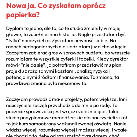
Nowa ja. Co zyskałam oprócz
papierka?
Dyplom to jedno, ale to, co te studia zmieniły w mojej
głowie, to zupełnie inna historia. Nagle przestałam być
“tylko” nauczycielką. Zyskałam pewność siebie. Na
radach pedagogicznych nie siedziałam już cicho w kącie.
Zaczęłam zabierać głos w sprawach budżetu, bo wreszcie
rozumiałam te wszystkie cyferki i tabelki. Kiedy dyrektor
mówił “nie da się”, ja potrafiłam przedstawić mu plan
projektu z rozpisanymi kosztami, analizą ryzyka i
potencjalnymi źródłami finansowania. Ta zmiana, ta
prawdziwa zmiana była niesamowita.
Zaczęłam prowadzić małe projekty, potem większe. Inni
nauczyciele zaczęli przychodzić do mnie po radę. To
poczucie sprawczości jest wręcz uzależniające. Takie
studia podyplomowe menedżerskie dla nauczycieli szkół
to jak kurs samoobrony w dżungli zwanej oświatą. Nagle
widzisz więcej, rozumiesz więcej i możesz więcej. I wcale
nie chodzi o to, żeby od razu zostać dyrektorem, choć