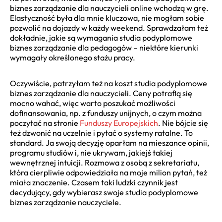
biznes zarządzanie dla nauczycieli online wchodzą w grę.
Elastyczność była dla mnie kluczowa, nie mogłam sobie
pozwolić na dojazdy w każdy weekend. Sprawdzałam też
dokładnie, jakie są wymagania studia podyplomowe
biznes zarządzanie dla pedagogów – niektóre kierunki
wymagały określonego stażu pracy.
Oczywiście, patrzyłam też na koszt studia podyplomowe
biznes zarządzanie dla nauczycieli. Ceny potrafią się
mocno wahać, więc warto poszukać możliwości
dofinansowania, np. z funduszy unijnych, o czym można
poczytać na stronie
Funduszy Europejskich
. Nie bójcie się
też dzwonić na uczelnie i pytać o systemy ratalne. To
standard. Ja swoją decyzję oparłam na mieszance opinii,
programu studiów i, nie ukrywam, jakiejś takiej
wewnętrznej intuicji. Rozmowa z osobą z sekretariatu,
która cierpliwie odpowiedziała na moje milion pytań, też
miała znaczenie. Czasem taki ludzki czynnik jest
decydujący, gdy wybierasz swoje studia podyplomowe
biznes zarządzanie nauczyciele.