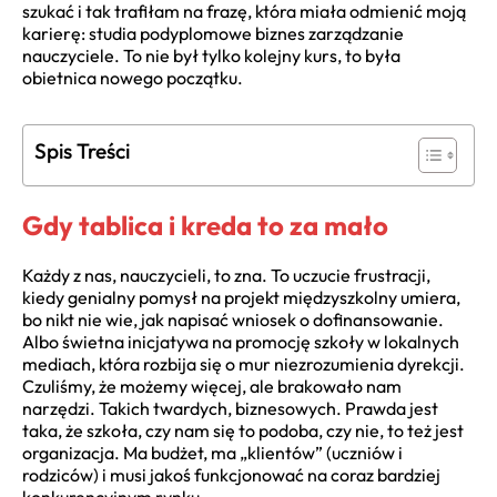
szukać i tak trafiłam na frazę, która miała odmienić moją
karierę: studia podyplomowe biznes zarządzanie
nauczyciele. To nie był tylko kolejny kurs, to była
obietnica nowego początku.
Spis Treści
Gdy tablica i kreda to za mało
Każdy z nas, nauczycieli, to zna. To uczucie frustracji,
kiedy genialny pomysł na projekt międzyszkolny umiera,
bo nikt nie wie, jak napisać wniosek o dofinansowanie.
Albo świetna inicjatywa na promocję szkoły w lokalnych
mediach, która rozbija się o mur niezrozumienia dyrekcji.
Czuliśmy, że możemy więcej, ale brakowało nam
narzędzi. Takich twardych, biznesowych. Prawda jest
taka, że szkoła, czy nam się to podoba, czy nie, to też jest
organizacja. Ma budżet, ma „klientów” (uczniów i
rodziców) i musi jakoś funkcjonować na coraz bardziej
konkurencyjnym rynku.