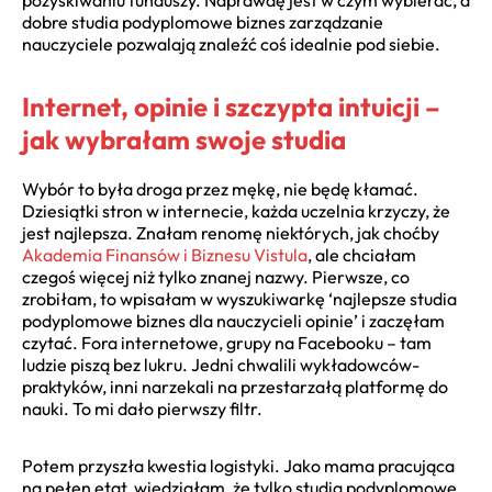
dobre studia podyplomowe biznes zarządzanie
nauczyciele pozwalają znaleźć coś idealnie pod siebie.
Internet, opinie i szczypta intuicji –
jak wybrałam swoje studia
Wybór to była droga przez mękę, nie będę kłamać.
Dziesiątki stron w internecie, każda uczelnia krzyczy, że
jest najlepsza. Znałam renomę niektórych, jak choćby
Akademia Finansów i Biznesu Vistula
, ale chciałam
czegoś więcej niż tylko znanej nazwy. Pierwsze, co
zrobiłam, to wpisałam w wyszukiwarkę ‘najlepsze studia
podyplomowe biznes dla nauczycieli opinie’ i zaczęłam
czytać. Fora internetowe, grupy na Facebooku – tam
ludzie piszą bez lukru. Jedni chwalili wykładowców-
praktyków, inni narzekali na przestarzałą platformę do
nauki. To mi dało pierwszy filtr.
Potem przyszła kwestia logistyki. Jako mama pracująca
na pełen etat, wiedziałam, że tylko studia podyplomowe