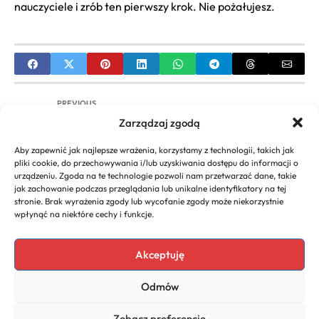
nauczyciele i zrób ten pierwszy krok. Nie pożałujesz.
PREVIOUS
Zarządzaj zgodą
Centrum Biznesu Gubin: Kompleksowe
Rozwiązania dla Firm
Aby zapewnić jak najlepsze wrażenia, korzystamy z technologii, takich jak
pliki cookie, do przechowywania i/lub uzyskiwania dostępu do informacji o
NEXT
urządzeniu. Zgoda na te technologie pozwoli nam przetwarzać dane, takie
jak zachowanie podczas przeglądania lub unikalne identyfikatory na tej
Społeczna Odpowiedzialność Biznesu Przykłady
stronie. Brak wyrażenia zgody lub wycofanie zgody może niekorzystnie
Firm: Z Polski i Świata – CSR w Praktyce
wpłynąć na niektóre cechy i funkcje.
Akceptuję
Copyright 2026. All rights
Polecany program do
Odmów
reserved powered by
faktur
biznescenter.eu
Polityka
Zobacz preferencje