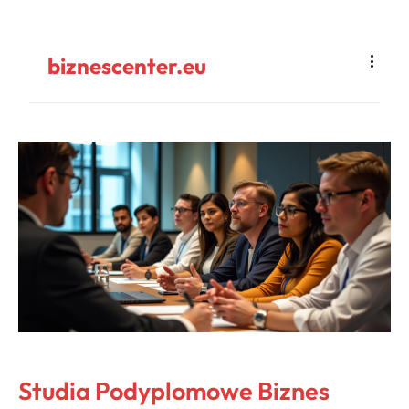
biznescenter.eu
Studia Podyplomowe Biznes