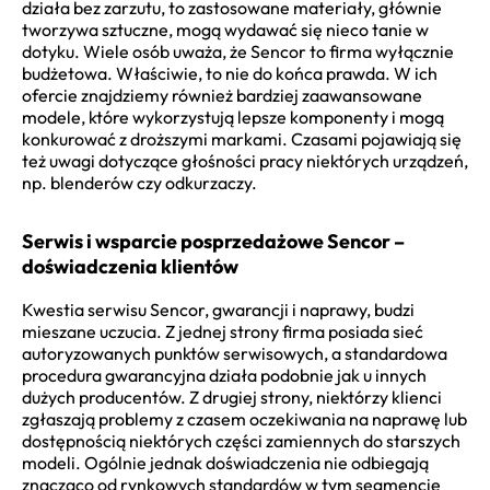
działa bez zarzutu, to zastosowane materiały, głównie
tworzywa sztuczne, mogą wydawać się nieco tanie w
dotyku. Wiele osób uważa, że Sencor to firma wyłącznie
budżetowa. Właściwie, to nie do końca prawda. W ich
ofercie znajdziemy również bardziej zaawansowane
modele, które wykorzystują lepsze komponenty i mogą
konkurować z droższymi markami. Czasami pojawiają się
też uwagi dotyczące głośności pracy niektórych urządzeń,
np. blenderów czy odkurzaczy.
Serwis i wsparcie posprzedażowe Sencor –
doświadczenia klientów
Kwestia serwisu Sencor, gwarancji i naprawy, budzi
mieszane uczucia. Z jednej strony firma posiada sieć
autoryzowanych punktów serwisowych, a standardowa
procedura gwarancyjna działa podobnie jak u innych
dużych producentów. Z drugiej strony, niektórzy klienci
zgłaszają problemy z czasem oczekiwania na naprawę lub
dostępnością niektórych części zamiennych do starszych
modeli. Ogólnie jednak doświadczenia nie odbiegają
znacząco od rynkowych standardów w tym segmencie