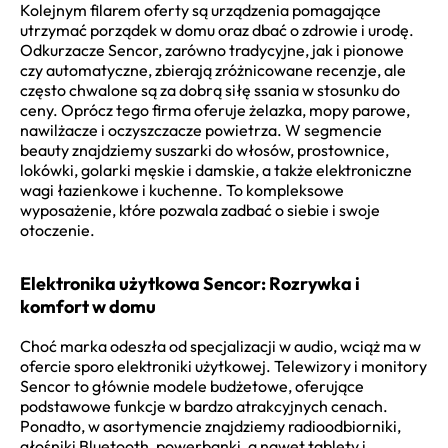
Kolejnym filarem oferty są urządzenia pomagające
utrzymać porządek w domu oraz dbać o zdrowie i urodę.
Odkurzacze Sencor, zarówno tradycyjne, jak i pionowe
czy automatyczne, zbierają zróżnicowane recenzje, ale
często chwalone są za dobrą siłę ssania w stosunku do
ceny. Oprócz tego firma oferuje żelazka, mopy parowe,
nawilżacze i oczyszczacze powietrza. W segmencie
beauty znajdziemy suszarki do włosów, prostownice,
lokówki, golarki męskie i damskie, a także elektroniczne
wagi łazienkowe i kuchenne. To kompleksowe
wyposażenie, które pozwala zadbać o siebie i swoje
otoczenie.
Elektronika użytkowa Sencor: Rozrywka i
komfort w domu
Choć marka odeszła od specjalizacji w audio, wciąż ma w
ofercie sporo elektroniki użytkowej. Telewizory i monitory
Sencor to głównie modele budżetowe, oferujące
podstawowe funkcje w bardzo atrakcyjnych cenach.
Ponadto, w asortymencie znajdziemy radioodbiorniki,
głośniki Bluetooth, powerbanki, a nawet tablety i