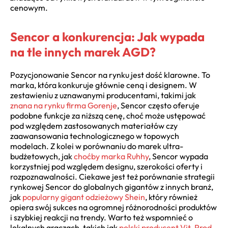
cenowym.
Sencor a konkurencja: Jak wypada
na tle innych marek AGD?
Pozycjonowanie Sencor na rynku jest dość klarowne. To
marka, która konkuruje głównie ceną i designem. W
zestawieniu z uznawanymi producentami, takimi jak
znana na rynku firma Gorenje
, Sencor często oferuje
podobne funkcje za niższą cenę, choć może ustępować
pod względem zastosowanych materiałów czy
zaawansowania technologicznego w topowych
modelach. Z kolei w porównaniu do marek ultra-
budżetowych, jak
choćby marka Ruhhy
, Sencor wypada
korzystniej pod względem designu, szerokości oferty i
rozpoznawalności. Ciekawe jest też porównanie strategii
rynkowej Sencor do globalnych gigantów z innych branż,
jak
popularny gigant odzieżowy Shein
, który również
opiera swój sukces na ogromnej różnorodności produktów
i szybkiej reakcji na trendy. Warto też wspomnieć o
lokalnych graczach, takich jak
polski producent Vit-Prod
,