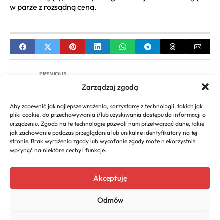
w parze z rozsądną ceną.
PREVIOUS
Zarządzaj zgodą
Jak założyć własną firmę online – Poradnik od A
do Z
Aby zapewnić jak najlepsze wrażenia, korzystamy z technologii, takich jak
pliki cookie, do przechowywania i/lub uzyskiwania dostępu do informacji o
NEXT
urządzeniu. Zgoda na te technologie pozwoli nam przetwarzać dane, takie
jak zachowanie podczas przeglądania lub unikalne identyfikatory na tej
Firma Apple: dogłębna analiza. Informacje, opinie
stronie. Brak wyrażenia zgody lub wycofanie zgody może niekorzystnie
i historia marki.
wpłynąć na niektóre cechy i funkcje.
Akceptuję
Copyright 2026. All rights
Polecany program do
Odmów
reserved powered by
faktur
biznescenter.eu