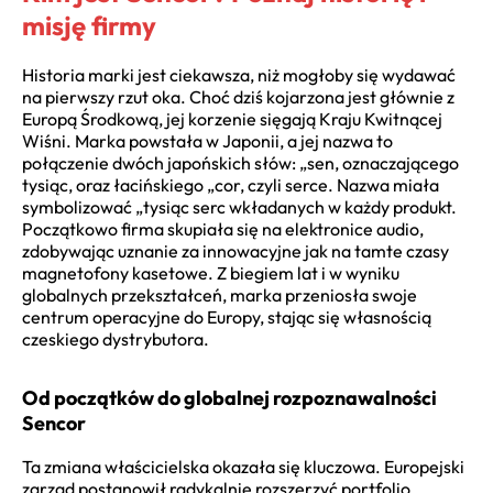
misję firmy
Historia marki jest ciekawsza, niż mogłoby się wydawać
na pierwszy rzut oka. Choć dziś kojarzona jest głównie z
Europą Środkową, jej korzenie sięgają Kraju Kwitnącej
Wiśni. Marka powstała w Japonii, a jej nazwa to
połączenie dwóch japońskich słów: „sen, oznaczającego
tysiąc, oraz łacińskiego „cor, czyli serce. Nazwa miała
symbolizować „tysiąc serc wkładanych w każdy produkt.
Początkowo firma skupiała się na elektronice audio,
zdobywając uznanie za innowacyjne jak na tamte czasy
magnetofony kasetowe. Z biegiem lat i w wyniku
globalnych przekształceń, marka przeniosła swoje
centrum operacyjne do Europy, stając się własnością
czeskiego dystrybutora.
Od początków do globalnej rozpoznawalności
Sencor
Ta zmiana właścicielska okazała się kluczowa. Europejski
zarząd postanowił radykalnie rozszerzyć portfolio