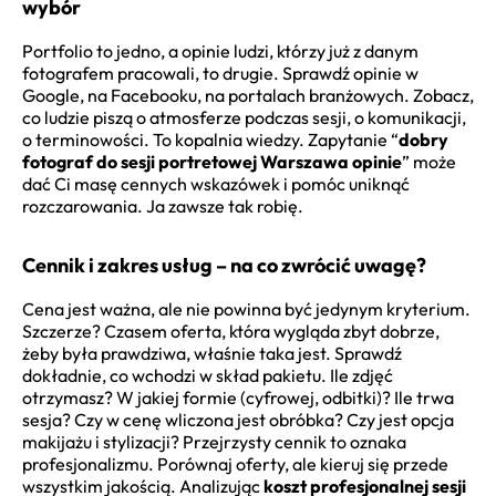
wybór
Portfolio to jedno, a opinie ludzi, którzy już z danym
fotografem pracowali, to drugie. Sprawdź opinie w
Google, na Facebooku, na portalach branżowych. Zobacz,
co ludzie piszą o atmosferze podczas sesji, o komunikacji,
o terminowości. To kopalnia wiedzy. Zapytanie “
dobry
fotograf do sesji portretowej Warszawa opinie
” może
dać Ci masę cennych wskazówek i pomóc uniknąć
rozczarowania. Ja zawsze tak robię.
Cennik i zakres usług – na co zwrócić uwagę?
Cena jest ważna, ale nie powinna być jedynym kryterium.
Szczerze? Czasem oferta, która wygląda zbyt dobrze,
żeby była prawdziwa, właśnie taka jest. Sprawdź
dokładnie, co wchodzi w skład pakietu. Ile zdjęć
otrzymasz? W jakiej formie (cyfrowej, odbitki)? Ile trwa
sesja? Czy w cenę wliczona jest obróbka? Czy jest opcja
makijażu i stylizacji? Przejrzysty cennik to oznaka
profesjonalizmu. Porównaj oferty, ale kieruj się przede
wszystkim jakością. Analizując
koszt profesjonalnej sesji