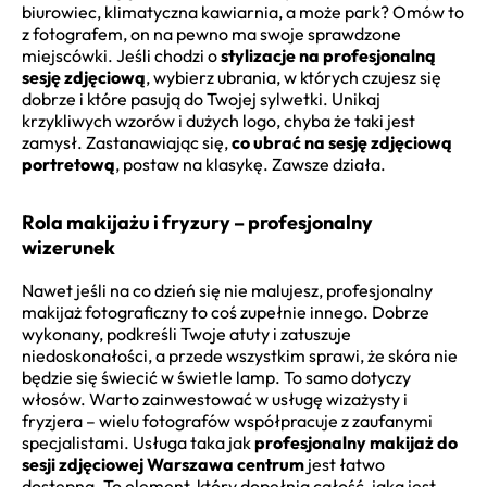
biurowiec, klimatyczna kawiarnia, a może park? Omów to
z fotografem, on na pewno ma swoje sprawdzone
miejscówki. Jeśli chodzi o
stylizacje na profesjonalną
sesję zdjęciową
, wybierz ubrania, w których czujesz się
dobrze i które pasują do Twojej sylwetki. Unikaj
krzykliwych wzorów i dużych logo, chyba że taki jest
zamysł. Zastanawiając się,
co ubrać na sesję zdjęciową
portretową
, postaw na klasykę. Zawsze działa.
Rola makijażu i fryzury – profesjonalny
wizerunek
Nawet jeśli na co dzień się nie malujesz, profesjonalny
makijaż fotograficzny to coś zupełnie innego. Dobrze
wykonany, podkreśli Twoje atuty i zatuszuje
niedoskonałości, a przede wszystkim sprawi, że skóra nie
będzie się świecić w świetle lamp. To samo dotyczy
włosów. Warto zainwestować w usługę wizażysty i
fryzjera – wielu fotografów współpracuje z zaufanymi
specjalistami. Usługa taka jak
profesjonalny makijaż do
sesji zdjęciowej Warszawa centrum
jest łatwo
dostępna. To element, który dopełnia całość, jaką jest