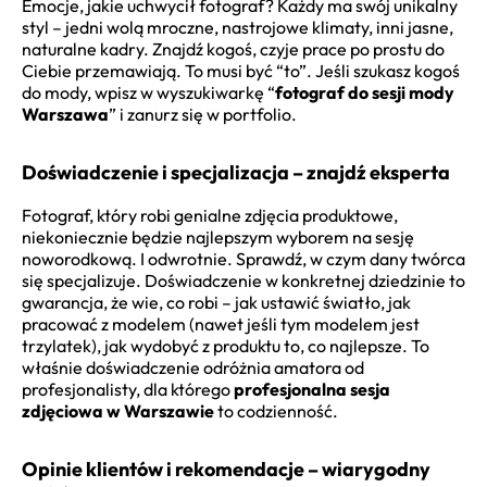
Emocje, jakie uchwycił fotograf? Każdy ma swój unikalny
styl – jedni wolą mroczne, nastrojowe klimaty, inni jasne,
naturalne kadry. Znajdź kogoś, czyje prace po prostu do
Ciebie przemawiają. To musi być “to”. Jeśli szukasz kogoś
do mody, wpisz w wyszukiwarkę “
fotograf do sesji mody
Warszawa
” i zanurz się w portfolio.
Doświadczenie i specjalizacja – znajdź eksperta
Fotograf, który robi genialne zdjęcia produktowe,
niekoniecznie będzie najlepszym wyborem na sesję
noworodkową. I odwrotnie. Sprawdź, w czym dany twórca
się specjalizuje. Doświadczenie w konkretnej dziedzinie to
gwarancja, że wie, co robi – jak ustawić światło, jak
pracować z modelem (nawet jeśli tym modelem jest
trzylatek), jak wydobyć z produktu to, co najlepsze. To
właśnie doświadczenie odróżnia amatora od
profesjonalisty, dla którego
profesjonalna sesja
zdjęciowa w Warszawie
to codzienność.
Opinie klientów i rekomendacje – wiarygodny