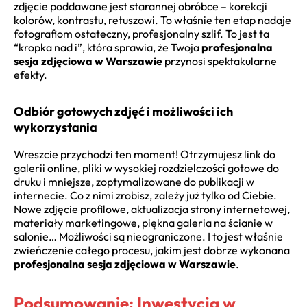
zdjęcie poddawane jest starannej obróbce – korekcji
kolorów, kontrastu, retuszowi. To właśnie ten etap nadaje
fotografiom ostateczny, profesjonalny szlif. To jest ta
“kropka nad i”, która sprawia, że Twoja
profesjonalna
sesja zdjęciowa w Warszawie
przynosi spektakularne
efekty.
Odbiór gotowych zdjęć i możliwości ich
wykorzystania
Wreszcie przychodzi ten moment! Otrzymujesz link do
galerii online, pliki w wysokiej rozdzielczości gotowe do
druku i mniejsze, zoptymalizowane do publikacji w
internecie. Co z nimi zrobisz, zależy już tylko od Ciebie.
Nowe zdjęcie profilowe, aktualizacja strony internetowej,
materiały marketingowe, piękna galeria na ścianie w
salonie… Możliwości są nieograniczone. I to jest właśnie
zwieńczenie całego procesu, jakim jest dobrze wykonana
profesjonalna sesja zdjęciowa w Warszawie
.
Podsumowanie: Inwestycja w