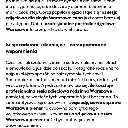
po miejską dżunglę. To może być sesja dla samej siebie,
dla przyjemności, albo kluczowy element budowania
marki osobistej. Coraz popularniejsza staje się też
sesja
zdjęciowa dla singla Warszawa cena
jest coraz bardziej
przystępna. Dobre
profesjonalne portfolio zdjęciowe
Warszawa
to przepustka do wielu branż.
Sesje rodzinne i dziecięce – niezapomniane
wspomnienia
Czas leci jak szalony. Dopiero co trzymaliśmy na rękach
niemowlaka, a już idzie do szkoły. Fotografie rodzinne to
najpiękniejszy sposób na zatrzymanie tych chwil.
Spontaniczne, pełne śmiechu i miłości kadry, do których
wraca się latami. A jeśli zastanawiasz się,
ile kosztuje
profesjonalna sesja zdjęciowa rodzinna Warszawa
,
pamiętaj, że wartość tych wspomnień jest bezcenna. To
samo dotyczy sesji ciążowych –
sesja zdjęciowa ciążowa
Warszawa plener
to cudowna pamiątka tego
wyjątkowego okresu. Nawet
sesja zdjęciowa z psem
Warszawa plener
może być fantastycznym
doświadczeniem.