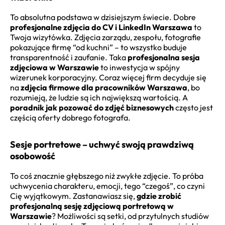
To absolutna podstawa w dzisiejszym świecie. Dobre
profesjonalne zdjęcia do CV i LinkedIn Warszawa
to
Twoja wizytówka. Zdjęcia zarządu, zespołu, fotografie
pokazujące firmę “od kuchni” – to wszystko buduje
transparentność i zaufanie. Taka
profesjonalna sesja
zdjęciowa w Warszawie
to inwestycja w spójny
wizerunek korporacyjny. Coraz więcej firm decyduje się
na
zdjęcia firmowe dla pracowników Warszawa
, bo
rozumieją, że ludzie są ich największą wartością. A
poradnik jak pozować do zdjęć biznesowych
często jest
częścią oferty dobrego fotografa.
Sesje portretowe – uchwyć swoją prawdziwą
osobowość
To coś znacznie głębszego niż zwykłe zdjęcie. To próba
uchwycenia charakteru, emocji, tego “czegoś”, co czyni
Cię wyjątkowym. Zastanawiasz się,
gdzie zrobić
profesjonalną sesję zdjęciową portretową w
Warszawie
? Możliwości są setki, od przytulnych studiów