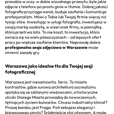
prawdzie w oczy: w dobie wizualnego przesytu, byle jakie
zdjęcie z telefonu po prostu ginie w tłumie. Dobrej jakości
fotografia przyciąga wzrok, buduje zaufanie i komunikuje
profesjonalizm. Mówi o Tobie lub Twojej firmie więcej niż
tysiąc słów. Inwestując w usługi fotografa, inwestujesz w
swoją markę osobistą, w wizerunek firmy, w pamiątkę,
która przetrwa lata. To nie koszt, to inwestycja, która
zwraca się na wielu płaszczyznach – od lepszych ofert
pracy po większe zaufanie klientów. Naprawdę dobra
profesjonalna sesja zdjęciowa w Warszawie
może
zmienić zasady gry.
Warszawa jako idealne tło dla Twojej sesji
fotograficznej
Warszawa jest niesamowita. Serio. To miasto
kontrastów, gdzie surowa architektura socrealizmu
spotyka się ze szklanymi wieżowcami, a historyczne
uliczki Starego Miasta prowadzą do nowoczesnych,
tętniących życiem bulwarów. Chcesz industrialny klimat?
Proszę bardzo, jest Praga. Potrzebujesz elegancji i
biznesowego sznytu? Śródmieście stoi otworem. A może