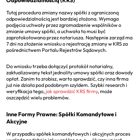
Odpowiedzialnością (KRS)
Tutaj procedura zmiany nazwy spółki z ograniczoną
odpowiedzialnością jest bardziej złożona. Wymaga
podjęcia uchwały przez zgromadzenie wspólników o
zmianie umowy spółki, a uchwała ta musi być
zaprotokołowana przez notariusza. Następnie zarząd ma
7 dni na złożenie wniosku o rejestrację zmiany w KRS za
pośrednictwem Portalu Rejestrów Sądowych.
Do wniosku trzeba dołączyć protokół notarialny,
zaktualizowany tekst jednolity umowy spółki oraz dowody
opłat. Zanim to zrobisz, warto sprawdzić, czy inna firma
już nie działa pod podobnym szyldem. Szybki research i
weryfikacja tego,
jak sprawdzić KRS firmy
, może
oszczędzić wielu problemów.
Inne Formy Prawne: Spółki Komandytowe i
Akcyjne
W przypadku spółek komandytowych i akcyjnych proces
wygląda podobnie jak w spółce z o.o. – kluczowa jest