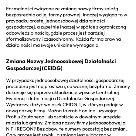
Formalności związane ze zmianą nazwy firmy zależą
bezpośrednio od jej formy prawnej. Inaczej wygląda to w
przypadku prostej jednoosobowej działalności
gospodarczej, a zupełnie inaczej w spółce z ograniczoną
odpowiedzialnością, gdzie proces jest bardziej
sformalizowany i czasochłonny. Każda forma prawna
działalności ma swoje unikalne wymagania.
Zmiana Nazwy Jednoosobowej Działalności
Gospodarczej (CEIDG)
W przypadku jednoosobowej działalności gospodarczej
procedura jest najprostsza i, co ważne, bezpłatna. Zmiany
dokonuje się poprzez aktualizację wpisu w Centralnej
Ewidencji i Informacji o Działalności Gospodarczej.
Wystarczy złożyć wniosek CEIDG-1, w którym podajesz
nową nazwę firmy. Można to zrobić online, używając
Profilu Zaufanego, lub osobiście w dowolnym urzędzie
miasta lub gminy. Zmiana nazwy firmy jednoosobowej a
NIP i REGON? Bez obaw, te numery pozostają bez zmian.
Cały proces jest szybki, a zmiana jest widoczna w