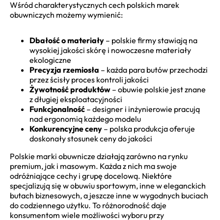
Wśród charakterystycznych cech polskich marek
obuwniczych możemy wymienić:
Dbałość o materiały
– polskie firmy stawiają na
wysokiej jakości skórę i nowoczesne materiały
ekologiczne
Precyzja rzemiosła
– każda para butów przechodzi
przez ścisły proces kontroli jakości
Żywotność produktów
– obuwie polskie jest znane
z długiej eksploatacyjności
Funkcjonalność
– designer i inżynierowie pracują
nad ergonomią każdego modelu
Konkurencyjne ceny
– polska produkcja oferuje
doskonały stosunek ceny do jakości
Polskie marki obuwnicze działają zarówno na rynku
premium, jak i masowym. Każda z nich ma swoje
odróżniające cechy i grupę docelową. Niektóre
specjalizują się w obuwiu sportowym, inne w eleganckich
butach biznesowych, a jeszcze inne w wygodnych buciach
do codziennego użytku. To różnorodność daje
konsumentom wiele możliwości wyboru przy