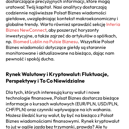
dostarczające precyzyjnych informacji, które mogą
uratować Twój kapitał. Nasi analitycy dostarczają
codziennie najświeższe Polsat Biznes wiadomości
giełdowe, uwzględniając kontekst makroekonomiczny i
globalne trendy. Warto również sprawdzić sekcję
Interia
Biznes NewConnect
, aby poszerzyć horyzonty
inwestycyjne, a także zajrzeć do artykułów o spółkach,
np.
Biomed Lublin na Pulsie Biznesu
. Wszystkie Polsat
Biznes wiadomości dotyczące giełdy są starannie
monitorowane i aktualizowane na bieżąco, dając nam
pewność i spokój ducha.
Rynek Walutowy i Kryptowalut: Fluktuacje,
Perspektywy i To Co Niewidzialne
Dla tych, których interesują kursy walut i nowe
technologie finansowe, Polsat Biznes dostarcza bieżące
informacje o kursach walutowych (EUR/PLN, USD/PLN,
CHF/PLN) oraz czynniki wpływające na ich wahania.
Możesz śledzić kursy walut, by być na bieżąco z Polsat
Biznes wiadomościami finansowymi. Rynek kryptowalut
to już w ogóle jazda bez trzymanki, prawda? Ale tu