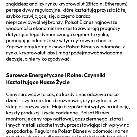
znajdziesz analizy rynku kryptowalut (Bitcoin, Ethereum) i
perspektywy regulacyjne, które kształtują przyszłość tej
szybko rozwijającej się, a często bardzo
nieprzewidywalnej branży. Polsat Biznes najnowsze
wiadomości ekonomiczne często zawierają prognozy
dotyczące tego dynamicznego segmentu rynku,
pomagając odnaleźć się w tym cyfrowym chaosie.
Zapewniamy kompleksowe Polsat Biznes wiadomości z
rynku kryptowalut, abyś mógł podejmować świadome
decyzje, a nie tylko zgadywać.
Surowce Energetyczne i Rolne: Czynniki
Kształtujące Nasze Życie
Ceny surowców to coś, co każdy z nas odczuwa na co
dzień – czy to na stacji benzynowej, czy przy kasie w
sklepie spożywczym. Mają bezpośredni wpływ na inflację,
koszty produkcji i życie codzienne. Polsat Biznes
monitoruje ceny ropy naftowej, gazu ziemnego, złota i
innych metali szlachetnych, przedstawiając ich wpływ na
gospodarkę. Regularne Polsat Biznes wiadomości na ten