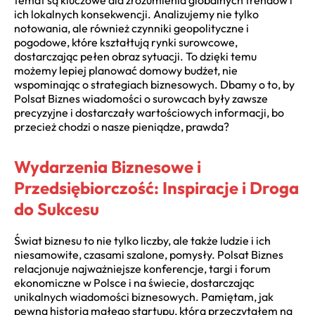
temat są kluczowe dla zrozumienia globalnych trendów i
ich lokalnych konsekwencji. Analizujemy nie tylko
notowania, ale również czynniki geopolityczne i
pogodowe, które kształtują rynki surowcowe,
dostarczając pełen obraz sytuacji. To dzięki temu
możemy lepiej planować domowy budżet, nie
wspominając o strategiach biznesowych. Dbamy o to, by
Polsat Biznes wiadomości o surowcach były zawsze
precyzyjne i dostarczały wartościowych informacji, bo
przecież chodzi o nasze pieniądze, prawda?
Wydarzenia Biznesowe i
Przedsiębiorczość: Inspiracje i Droga
do Sukcesu
Świat biznesu to nie tylko liczby, ale także ludzie i ich
niesamowite, czasami szalone, pomysły. Polsat Biznes
relacjonuje najważniejsze konferencje, targi i forum
ekonomiczne w Polsce i na świecie, dostarczając
unikalnych wiadomości biznesowych. Pamiętam, jak
pewna historia małego startupu, którą przeczytałem na