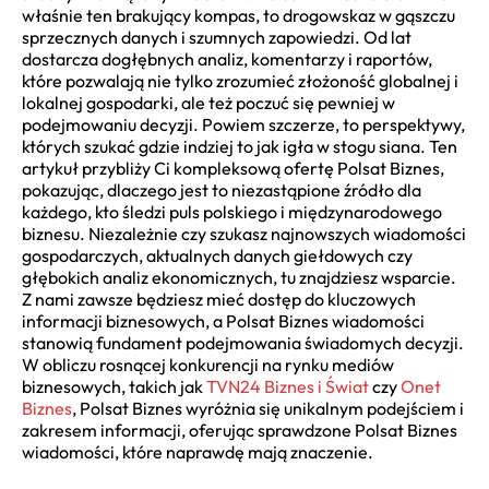
właśnie ten brakujący kompas, to drogowskaz w gąszczu
sprzecznych danych i szumnych zapowiedzi. Od lat
dostarcza dogłębnych analiz, komentarzy i raportów,
które pozwalają nie tylko zrozumieć złożoność globalnej i
lokalnej gospodarki, ale też poczuć się pewniej w
podejmowaniu decyzji. Powiem szczerze, to perspektywy,
których szukać gdzie indziej to jak igła w stogu siana. Ten
artykuł przybliży Ci kompleksową ofertę Polsat Biznes,
pokazując, dlaczego jest to niezastąpione źródło dla
każdego, kto śledzi puls polskiego i międzynarodowego
biznesu. Niezależnie czy szukasz najnowszych wiadomości
gospodarczych, aktualnych danych giełdowych czy
głębokich analiz ekonomicznych, tu znajdziesz wsparcie.
Z nami zawsze będziesz mieć dostęp do kluczowych
informacji biznesowych, a Polsat Biznes wiadomości
stanowią fundament podejmowania świadomych decyzji.
W obliczu rosnącej konkurencji na rynku mediów
biznesowych, takich jak
TVN24 Biznes i Świat
czy
Onet
Biznes
, Polsat Biznes wyróżnia się unikalnym podejściem i
zakresem informacji, oferując sprawdzone Polsat Biznes
wiadomości, które naprawdę mają znaczenie.