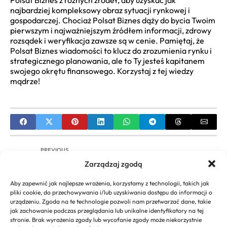
najbardziej kompleksowy obraz sytuacji rynkowej i
gospodarczej. Chociaż Polsat Biznes dąży do bycia Twoim
pierwszym i najważniejszym źródłem informacji, zdrowy
rozsądek i weryfikacja zawsze są w cenie. Pamiętaj, że
Polsat Biznes wiadomości to klucz do zrozumienia rynku i
strategicznego planowania, ale to Ty jesteś kapitanem
swojego okrętu finansowego. Korzystaj z tej wiedzy
mądrze!
PREVIOUS
Zarządzaj zgodą
Centrum Biznesowe Małopolska Zachodnia: Biura,
Coworking, Usługi dla Firm
Aby zapewnić jak najlepsze wrażenia, korzystamy z technologii, takich jak
pliki cookie, do przechowywania i/lub uzyskiwania dostępu do informacji o
NEXT
urządzeniu. Zgoda na te technologie pozwoli nam przetwarzać dane, takie
jak zachowanie podczas przeglądania lub unikalne identyfikatory na tej
Studia z angielskiego w biznesie: Kompleksowy
stronie. Brak wyrażenia zgody lub wycofanie zgody może niekorzystnie
przewodnik i perspektywy