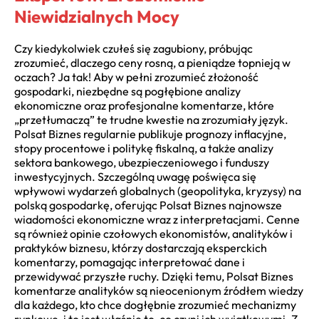
Niewidzialnych Mocy
Czy kiedykolwiek czułeś się zagubiony, próbując
zrozumieć, dlaczego ceny rosną, a pieniądze topnieją w
oczach? Ja tak! Aby w pełni zrozumieć złożoność
gospodarki, niezbędne są pogłębione analizy
ekonomiczne oraz profesjonalne komentarze, które
„przetłumaczą” te trudne kwestie na zrozumiały język.
Polsat Biznes regularnie publikuje prognozy inflacyjne,
stopy procentowe i politykę fiskalną, a także analizy
sektora bankowego, ubezpieczeniowego i funduszy
inwestycyjnych. Szczególną uwagę poświęca się
wpływowi wydarzeń globalnych (geopolityka, kryzysy) na
polską gospodarkę, oferując Polsat Biznes najnowsze
wiadomości ekonomiczne wraz z interpretacjami. Cenne
są również opinie czołowych ekonomistów, analityków i
praktyków biznesu, którzy dostarczają eksperckich
komentarzy, pomagając interpretować dane i
przewidywać przyszłe ruchy. Dzięki temu, Polsat Biznes
komentarze analityków są nieocenionym źródłem wiedzy
dla każdego, kto chce dogłębnie zrozumieć mechanizmy