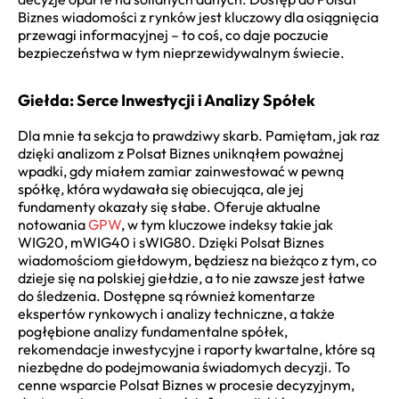
Biznes wiadomości z rynków jest kluczowy dla osiągnięcia
przewagi informacyjnej – to coś, co daje poczucie
bezpieczeństwa w tym nieprzewidywalnym świecie.
Giełda: Serce Inwestycji i Analizy Spółek
Dla mnie ta sekcja to prawdziwy skarb. Pamiętam, jak raz
dzięki analizom z Polsat Biznes uniknąłem poważnej
wpadki, gdy miałem zamiar zainwestować w pewną
spółkę, która wydawała się obiecująca, ale jej
fundamenty okazały się słabe. Oferuje aktualne
notowania
GPW
, w tym kluczowe indeksy takie jak
WIG20, mWIG40 i sWIG80. Dzięki Polsat Biznes
wiadomościom giełdowym, będziesz na bieżąco z tym, co
dzieje się na polskiej giełdzie, a to nie zawsze jest łatwe
do śledzenia. Dostępne są również komentarze
ekspertów rynkowych i analizy techniczne, a także
pogłębione analizy fundamentalne spółek,
rekomendacje inwestycyjne i raporty kwartalne, które są
niezbędne do podejmowania świadomych decyzji. To
cenne wsparcie Polsat Biznes w procesie decyzyjnym,