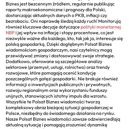
Biznes jest bezcennym źródłem, regularnie publikując
raporty makroekonomiczne i prognozy dla Polski,
dostarczając aktualnych danych o PKB, inflacji czy
bezrobociu. Oni naprawdę śledzą każdy ruch! Monitorują
również kluczowe decyzje dotyczące
polityki monetarnej
NBP
i jej wpływ na inflację i stopy procentowe, co jest
niezwykle ważne dla każdego, kto, tak jak ja, interesuje się
polską gospodarką. Dzięki dogłębnym Polsat Biznes
wiadomościom gospodarczym, nasi czytelnicy mogą
przewidywać zmiany i dostosowywać swoje strategie.
Dodatkowo, oferowane są szczegółowe analizy
sektorowe (przemysł, usługi, rolnictwo) oraz trendy
rozwojowe, które pomagają ocenić kondycję
poszczególnych gałęzi gospodarki. Nie brakuje również
informacji o inwestycjach publicznych i prywatnych,
rozwoju regionalnym oraz wykorzystaniu funduszy
unijnych, stanowiących istotny impuls dla wzrostu.
Wszystkie te Polsat Biznes wiadomości tworzą
kompleksowy obraz bieżącej sytuacji gospodarczej w
Polsce, niezbędny do świadomego działania na rynku.
Nasze Polsat Biznes wiadomości zawsze odzwierciedlają
aktualną sytuację i pomagają zrozumieć dynamikę