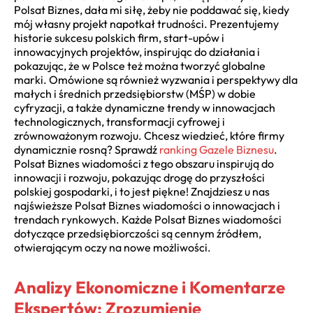
Polsat Biznes, dała mi siłę, żeby nie poddawać się, kiedy
mój własny projekt napotkał trudności. Prezentujemy
historie sukcesu polskich firm, start-upów i
innowacyjnych projektów, inspirując do działania i
pokazując, że w Polsce też można tworzyć globalne
marki. Omówione są również wyzwania i perspektywy dla
małych i średnich przedsiębiorstw (MŚP) w dobie
cyfryzacji, a także dynamiczne trendy w innowacjach
technologicznych, transformacji cyfrowej i
zrównoważonym rozwoju. Chcesz wiedzieć, które firmy
dynamicznie rosną? Sprawdź
ranking Gazele Biznesu
.
Polsat Biznes wiadomości z tego obszaru inspirują do
innowacji i rozwoju, pokazując drogę do przyszłości
polskiej gospodarki, i to jest piękne! Znajdziesz u nas
najświeższe Polsat Biznes wiadomości o innowacjach i
trendach rynkowych. Każde Polsat Biznes wiadomości
dotyczące przedsiębiorczości są cennym źródłem,
otwierającym oczy na nowe możliwości.
Analizy Ekonomiczne i Komentarze
Ekspertów: Zrozumienie