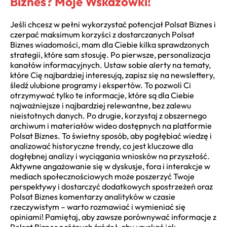
Biznes? Moje Wskazówki!
Jeśli chcesz w pełni wykorzystać potencjał Polsat Biznes i
czerpać maksimum korzyści z dostarczanych Polsat
Biznes wiadomości, mam dla Ciebie kilka sprawdzonych
strategii, które sam stosuję. Po pierwsze, personalizacja
kanałów informacyjnych. Ustaw sobie alerty na tematy,
które Cię najbardziej interesują, zapisz się na newslettery,
śledź ulubione programy i ekspertów. To pozwoli Ci
otrzymywać tylko te informacje, które są dla Ciebie
najważniejsze i najbardziej relewantne, bez zalewu
nieistotnych danych. Po drugie, korzystaj z obszernego
archiwum i materiałów wideo dostępnych na platformie
Polsat Biznes. To świetny sposób, aby pogłębiać wiedzę i
analizować historyczne trendy, co jest kluczowe dla
dogłębnej analizy i wyciągania wniosków na przyszłość.
Aktywne angażowanie się w dyskusje, fora i interakcje w
mediach społecznościowych może poszerzyć Twoje
perspektywy i dostarczyć dodatkowych spostrzeżeń oraz
Polsat Biznes komentarzy analityków w czasie
rzeczywistym – warto rozmawiać i wymieniać się
opiniami! Pamiętaj, aby zawsze porównywać informacje z
Polsat Biznes z różnych źródeł, aby uzyskać jak