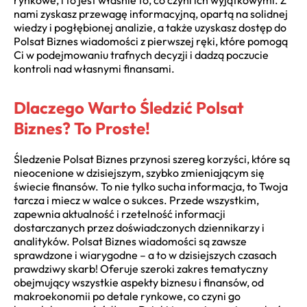
rynkowe, i to jest właśnie to, co czyni ich wyjątkowymi. Z
nami zyskasz przewagę informacyjną, opartą na solidnej
wiedzy i pogłębionej analizie, a także uzyskasz dostęp do
Polsat Biznes wiadomości z pierwszej ręki, które pomogą
Ci w podejmowaniu trafnych decyzji i dadzą poczucie
kontroli nad własnymi finansami.
Dlaczego Warto Śledzić Polsat
Biznes? To Proste!
Śledzenie Polsat Biznes przynosi szereg korzyści, które są
nieocenione w dzisiejszym, szybko zmieniającym się
świecie finansów. To nie tylko sucha informacja, to Twoja
tarcza i miecz w walce o sukces. Przede wszystkim,
zapewnia aktualność i rzetelność informacji
dostarczanych przez doświadczonych dziennikarzy i
analityków. Polsat Biznes wiadomości są zawsze
sprawdzone i wiarygodne – a to w dzisiejszych czasach
prawdziwy skarb! Oferuje szeroki zakres tematyczny
obejmujący wszystkie aspekty biznesu i finansów, od
makroekonomii po detale rynkowe, co czyni go