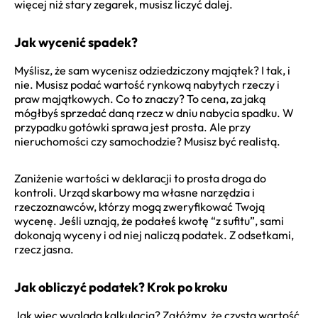
więcej niż stary zegarek, musisz liczyć dalej.
Jak wycenić spadek?
Myślisz, że sam wycenisz odziedziczony majątek? I tak, i
nie. Musisz podać wartość rynkową nabytych rzeczy i
praw majątkowych. Co to znaczy? To cena, za jaką
mógłbyś sprzedać daną rzecz w dniu nabycia spadku. W
przypadku gotówki sprawa jest prosta. Ale przy
nieruchomości czy samochodzie? Musisz być realistą.
Zaniżenie wartości w deklaracji to prosta droga do
kontroli. Urząd skarbowy ma własne narzędzia i
rzeczoznawców, którzy mogą zweryfikować Twoją
wycenę. Jeśli uznają, że podałeś kwotę “z sufitu”, sami
dokonają wyceny i od niej naliczą podatek. Z odsetkami,
rzecz jasna.
Jak obliczyć podatek? Krok po kroku
Jak więc wygląda kalkulacja? Załóżmy, że czysta wartość