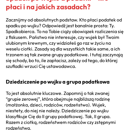
płaci i na jakich zasadach?
Zacznijmy od absolutnych podstaw. Kto płaci podatek od
spadku po wujku? Odpowiedź jest banalnie prosta: Ty.
Spadkobierca. To na Tobie ciąży obowiązek rozliczenia się
z fiskusem. Państwo nie interesuje, czy wujek był Twoim
ulubionym krewnym, czy widziałeś go raz w życiu na
weselu ciotki. Zasady są dla wszystkich takie same, a ich
trzonem są tak zwane grupy podatkowe. I tutaj zaczynają
się schody, bo to, ile zapłacisz, zależy od tego, do której
szufladki wrzuci Cię ustawodawca.
Dziedziczenie po wujku a grupa podatkowa
To jest absolutnie kluczowe. Zapomnij o tak zwanej
“grupie zerowej”, która obejmuje najbliższą rodzinę
(małżonka, dzieci, rodziców, rodzeństwo). Wujek,
niestety, do niej nie należy. Dziedziczenie po wujku
klasyfikuje Cię do II grupy podatkowej. Tak, II grupa.
Razem z ciotką, rodzeństwem rodziców czy zstępnymi
rodzeństwa.