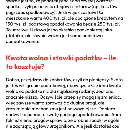
Ważne jest to, że podatek płacisz od czystej wartości
spadku, czyli po odjęciu długów i ciężarów (np. kosztów
pogrzebu spadkodawcy). Jeśli wujek zostawił Ci
mieszkanie warte 400 tys. zł, ale obciążone kredytem na
150 tys. zł, podstawą opodatkowania będzie 250 tys. zł.
To uczciwe. Ustawa jasno określa spadkobiercę jako
płatnika, ale równie ważna jest sama podstawa
opodatkowania.
Kwota wolna i stawki podatku – ile
to kosztuje?
Dobra, przejdźmy do konkretów, czyli do pieniędzy. Skoro
jesteś w II grupie podatkowej, obowiązuje Cię inna kwota
wolna od podatku niż dla najbliższej rodziny. Jest ona
znacznie niższa. Oczywiście przepisy mogą się zmieniać,
więc zawsze warto sprawdzić aktualne progi, ale
zrozumienie mechanizmu jest najważniejsze. Dopiero
nadwyżka ponad tę kwotę podlega opodatkowaniu. Sam
fakt istnienia progów sprawia, że drobne spadki w ogóle
nie zaprzątają głowy urzędnikom. Ale jeśli dostałeś coś