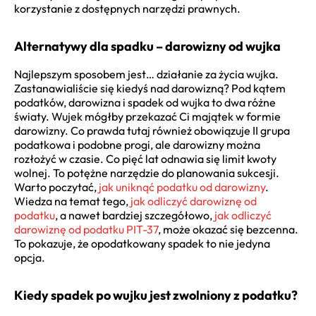
korzystanie z dostępnych narzędzi prawnych.
Alternatywy dla spadku – darowizny od wujka
Najlepszym sposobem jest… działanie za życia wujka.
Zastanawialiście się kiedyś nad darowizną? Pod kątem
podatków, darowizna i spadek od wujka to dwa różne
światy. Wujek mógłby przekazać Ci majątek w formie
darowizny. Co prawda tutaj również obowiązuje II grupa
podatkowa i podobne progi, ale darowizny można
rozłożyć w czasie. Co pięć lat odnawia się limit kwoty
wolnej. To potężne narzędzie do planowania sukcesji.
Warto poczytać,
jak uniknąć podatku od darowizny
.
Wiedza na temat tego,
jak odliczyć darowiznę od
podatku
, a nawet bardziej szczegółowo,
jak odliczyć
darowiznę od podatku PIT-37
, może okazać się bezcenna.
To pokazuje, że opodatkowany spadek to nie jedyna
opcja.
Kiedy spadek po wujku jest zwolniony z podatku?