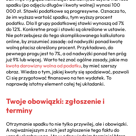
spadku (po odjęciu długów i kwoty wolnej) wynosi 100
000 zł. Stawki podatkowe są progresywne. Oznacza to,
że im wyższa wartość spadku, tym wyższy procent
podatku. Dla II grupy podatkowej stawki wynoszą od 7%
do 12%. Konkretne progi i stawki są określone w ustawie.
Nie potrzebujesz do tego skomplikowanego kalkulatora
online, by zrozumieć zasadę: od nadwyżki ponad kwotę
wolną płacisz określony procent. Przykładowo, do
pewnego progu jest to 7%, a od nadwyżki ponad ten próg
już 9% lub więcej. Warto też znać ogólne zasady, jakie ma
kwota darowizny wolna od podatku
, by mieć szerszy
obraz. Wiedza o tym, jakiej kwoty się spodziewać, pozwoli
Ci się przygotować finansowo na ten wydatek. To
naprawdę istotny element całej tej układanki.
Twoje obowiązki: zgłoszenie i
terminy
Otrzymanie spadku to nie tylko przywilej, ale i obowiązki.
A najważniejszym z nich jest zgłoszenie tego faktu do
urzędu skarbowego. I to w odpowiednim terminie! Masz