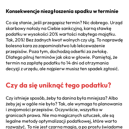
Konsekwencje niezgłoszenia spadku w terminie
Co się stanie, jeśli przegapisz termin? Nic dobrego. Urząd
skarbowy nałoży na Ciebie sankcyjną, karną stawkę
podatku w wysokości 20% wartości nabytego majątku.
Tak, 20%! Bez żadnych kwot wolnych czy ulg. To naprawdę
bolesna kara za zapominalstwo lub lekceważenie
przepisów. Poza tym, dochodzą odsetki za zwłokę.
Dlatego pilnuj terminów jak oka w głowie. Pamiętaj, że
termin na zapłatę podatku to 14 dni od otrzymania
decyzji z urzędu, ale najpierw musisz ten spadek zgłosić.
Czy da się uniknąć tego podatku?
Czy istnieje sposób, żeby ta danina była mniejsza? Albo
żeby jej w ogóle nie było? Tak, ale wymaga to planowania
i znajomości przepisów. Oczywiście, wszystko w
granicach prawa. Nie ma magicznych sztuczek, ale są
legalne metody optymalizacji podatkowej, które warto
rozważyć. To nie jest czarna magia, a po prostu świadome