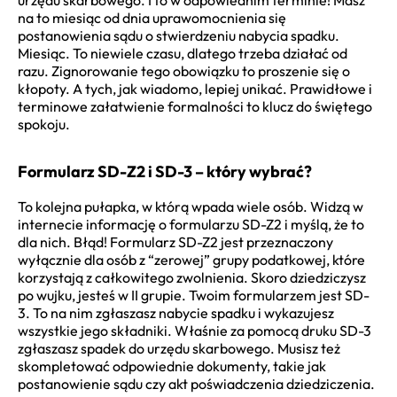
na to miesiąc od dnia uprawomocnienia się
postanowienia sądu o stwierdzeniu nabycia spadku.
Miesiąc. To niewiele czasu, dlatego trzeba działać od
razu. Zignorowanie tego obowiązku to proszenie się o
kłopoty. A tych, jak wiadomo, lepiej unikać. Prawidłowe i
terminowe załatwienie formalności to klucz do świętego
spokoju.
Formularz SD-Z2 i SD-3 – który wybrać?
To kolejna pułapka, w którą wpada wiele osób. Widzą w
internecie informację o formularzu SD-Z2 i myślą, że to
dla nich. Błąd! Formularz SD-Z2 jest przeznaczony
wyłącznie dla osób z “zerowej” grupy podatkowej, które
korzystają z całkowitego zwolnienia. Skoro dziedziczysz
po wujku, jesteś w II grupie. Twoim formularzem jest SD-
3. To na nim zgłaszasz nabycie spadku i wykazujesz
wszystkie jego składniki. Właśnie za pomocą druku SD-3
zgłaszasz spadek do urzędu skarbowego. Musisz też
skompletować odpowiednie dokumenty, takie jak
postanowienie sądu czy akt poświadczenia dziedziczenia.