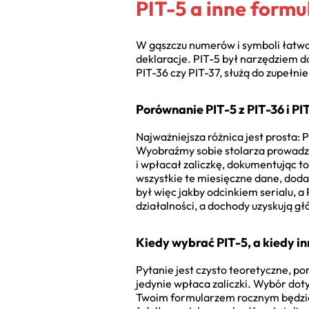
PIT-5 a inne form
W gąszczu numerów i symboli łatwo o
deklaracje. PIT-5 był narzędziem d
PIT-36 czy PIT-37, służą do zupełn
Porównanie PIT-5 z PIT-36 i PI
Najważniejsza różnica jest prosta: P
Wyobraźmy sobie stolarza prowadzą
i wpłacał zaliczkę, dokumentując to
wszystkie te miesięczne dane, doda
był więc jakby odcinkiem serialu, a
działalności, a dochody uzyskują g
Kiedy wybrać PIT-5, a kiedy i
Pytanie jest czysto teoretyczne, po
jedynie wpłaca zaliczki. Wybór dot
Twoim formularzem rocznym będzie 