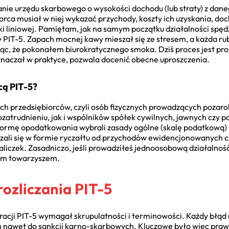
ie urzędu skarbowego o wysokości dochodu (lub straty) z daneg
iorca musiał w niej wykazać przychody, koszty ich uzyskania, do
ki liniowej. Pamiętam, jak na samym początku działalności spęd
 PIT-5. Zapach mocnej kawy mieszał się ze stresem, a każda r
zując, że pokonałem biurokratycznego smoka. Dziś proces jest pro
znaczał w praktyce, pozwala docenić obecne uproszczenia.
cą PIT-5?
h przedsiębiorców, czyli osób fizycznych prowadzących pozarol
atrudnieniu, jak i wspólników spółek cywilnych, jawnych czy p
 formę opodatkowania wybrali zasady ogólne (skalę podatkową) l
czali się w formie ryczałtu od przychodów ewidencjonowanych cz
liczek. Zasadniczo, jeśli prowadziłeś jednoosobową działaln
nym towarzyszem.
ozliczania PIT-5
racji PIT-5 wymagał skrupulatności i terminowości. Każdy błąd
h nawet do sankcji karno-skarbowych. Kluczowe było więc pra