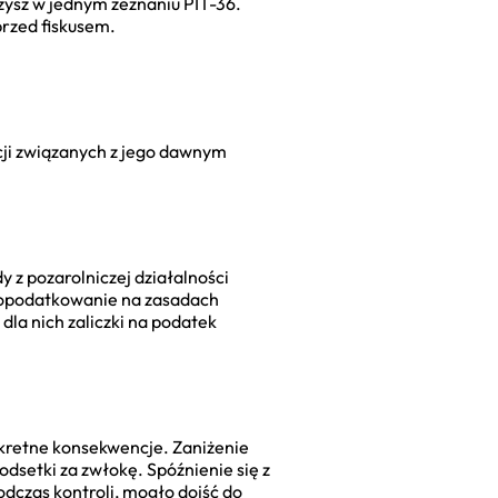
czysz w jednym zeznaniu PIT-36.
rzed fiskusem.
ncji związanych z jego dawnym
z pozarolniczej działalności
y opodatkowanie na zasadach
dla nich zaliczki na podatek
nkretne konsekwencje. Zaniżenie
odsetki za zwłokę. Spóźnienie się z
dczas kontroli, mogło dojść do