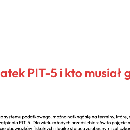
atek PIT-5 i kto musiał 
o systemu podatkowego, można natknąć się na terminy, które, 
wątpienia PIT-5. Dla wielu młodych przedsiębiorców to pojęcie
cję obowiązków fiskalnych i logikę stojącą za obecnymi zalicz