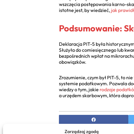
wszczęcia postępowania karno-skarb
istotne jest, by wiedzieć,
jak prawid
Podsumowanie: Sku
Deklaracja PIT-5 była historyczny
Służyła do comiesięcznego lub kwar
bezpośrednich wpłat na mikrorachun
obowiązków.
Zrozumienie, czym był PIT-5, to ni
systemie podatkowym. Pozwala docen
wiedzy o tym, jakie
rodzaje podatkó
a urzędem skarbowym, która doprow
Zarządzaj zgodą