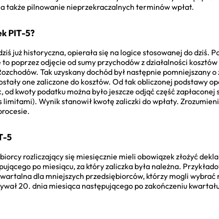
 a także pilnowanie nieprzekraczalnych terminów wpłat.
ek PIT-5?
dziś już historyczna, opierała się na logice stosowanej do dziś.
ę to poprzez odjęcie od sumy przychodów z działalności kosztów 
ozchodów. Tak uzyskany dochód był następnie pomniejszany o 
zostały one zaliczone do kosztów. Od tak obliczonej podstawy o
, od kwoty podatku można było jeszcze odjąć część zapłaconej 
limitami). Wynik stanowił kwotę zaliczki do wpłaty. Zrozumien
procesie.
T-5
iorcy rozliczający się miesięcznie mieli obowiązek złożyć dekla
pującego po miesiącu, za który zaliczka była należna. Przykłado
a kwartalna dla mniejszych przedsiębiorców, którzy mogli wybrać
ywał 20. dnia miesiąca następującego po zakończeniu kwartału.