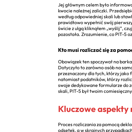
Jej głównym celem było informowan
kwocie należnej zaliczki. Przedsięb
według odpowiedniej skali lub staw
prawidłowo wypełnić swój pierwszy
świcie z ulgą kliknąłem „wyślij”, c
pozostała. Zrozumienie, co PIT-5 o
Kto musi rozliczać się za pomo
Obowiązek ten spoczywał na barkac
Dotyczyło to zarówno osób na samoz
przeznaczony dla tych, którzy jako
natomiast podatników, którzy rozli
swoje dedykowane formularze do za
skali, PIT-5 był twoim comiesięcz
Kluczowe aspekty r
Proces rozliczania za pomocą dekla
odsetek, a w skrajnych przypadkac