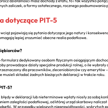
rócz działalności masz dochody z etatu, to i tak wszystko połą
nych zaliczek, a formy ostatecznego, rocznego podsumowania p
a dotyczące PIT-5
, wciąż pojawiają się pytania dotyczące jego natury i konsekwe
magają lepiej zrozumieć obecne realia podatkowe.
siębiorców?
to formularz dedykowany osobom fizycznym osiągającym dochody 
by prowadzące działy specjalne produkcji rolnej, o ile wybrał
 przeznaczony dla pracowników, zleceniobiorców czy emerytów – 
ie musieli składać żadnych bieżących deklaracji w trakcie roku.
 PIT-5?
 błędy w deklaracji lub nieterminowe wpłaty niosły za sobą ko
niem zaległości podatkowej, od której urząd skarbowy naliczał 
setki. W przypadku większych nieprawidłowości, wykrytych po