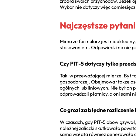
źródła swoich przychodów. Jeżeli op
Wybór nie dotyczy więc comiesięcz
Najczęstsze pytani
Mimo że formularz jest nieaktualny
stosowaniem. Odpowiedzi na nie po
Czy PIT-5 dotyczy tylko przed
Tak, w przeważającej mierze. Był 
gospodarczej. Obejmował także oso
ogólnych lub liniowych. Nie był on
odprowadzali płatnicy, a oni sami n
Co grozi za błędne rozliczenie
W czasach, gdy PIT-5 obowiązywał,
należnej zaliczki skutkowało powsta
samą wpłatą również generowało od