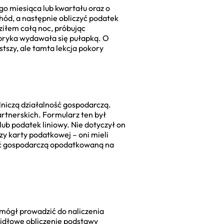
o miesiąca lub kwartału oraz o
chód, a następnie obliczyć podatek
ziłem całą noc, próbując
ubryka wydawała się pułapką. O
stszy, ale tamta lekcja pokory
niczą działalność gospodarczą.
artnerskich. Formularz ten był
ub podatek liniowy. Nie dotyczył on
y karty podatkowej – oni mieli
ość gospodarczą opodatkowaną na
 mógł prowadzić do naliczenia
widłowe obliczenie podstawy