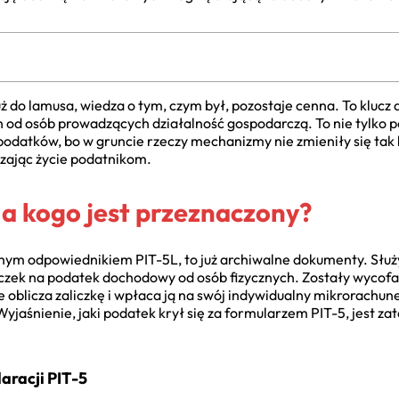
ż do lamusa, wiedza o tym, czym był, pozostaje cenna. To klucz 
od osób prowadzących działalność gospodarczą. To nie tylko po
i podatków, bo w gruncie rzeczy mechanizmy nie zmieniły się ta
czając życie podatnikom.
dla kogo jest przeznaczony?
alnym odpowiednikiem PIT-5L, to już archiwalne dokumenty. Służy
iczek na podatek dochodowy od osób fizycznych. Zostały wycofa
 oblicza zaliczkę i wpłaca ją na swój indywidualny mikrorachu
 Wyjaśnienie, jaki podatek krył się za formularzem PIT-5, jes
aracji PIT-5