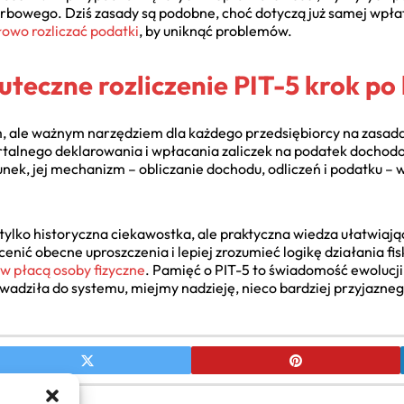
owego. Dziś zasady są podobne, choć dotyczą już samej wpłaty,
łowo rozliczać podatki
, by uniknąć problemów.
teczne rozliczenie PIT-5 krok po
m, ale ważnym narzędziem dla każdego przedsiębiorcy na zasada
talnego deklarowania i wpłacania zaliczek na podatek dochodo
ek, jej mechanizm – obliczanie dochodu, odliczeń i podatku – 
e tylko historyczna ciekawostka, ale praktyczna wiedza ułatwi
ić obecne uproszczenia i lepiej zrozumieć logikę działania fis
w płacą osoby fizyczne
. Pamięć o PIT-5 to świadomość ewolucji
adziła do systemu, miejmy nadzieję, nieco bardziej przyjazneg