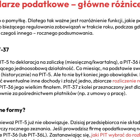
ularze podatkowe – główne różnic
 pomyłkę. Dlatego tak ważne jest rozróżnienie funkcji, jakie p
o bieżącego regulowania zobowiązań w trakcie roku, podczas gd
ie czegoś innego – rocznego podsumowania.
T-37
IT-5 to deklaracja na zaliczkę (miesięczną/kwartalną), a PIT-36 
cego jednoosobową działalność. Co miesiąc, na podstawie swoi
 (historycznie) na PIT-5. Ale to nie był koniec jego obowiązków
ć ewentualne inne dochody i złożyć jedno, zbiorcze
rozliczenie 
 PIT-36 jego wielkim finałem. PIT-37 z kolei przeznaczony jest dl
łównie za pośrednictwem płatników (np. z umowy o pracę).
nne formy?
nieważ PIT-5 już nie obowiązuje. Dzisiaj przedsiębiorca nie skła
yczy rocznego zeznania. Jeśli prowadzisz firmę opodatkowaną n
PIT-36 (lub PIT-36L). Zastanawiając się,
jaki PIT wybrać do roz