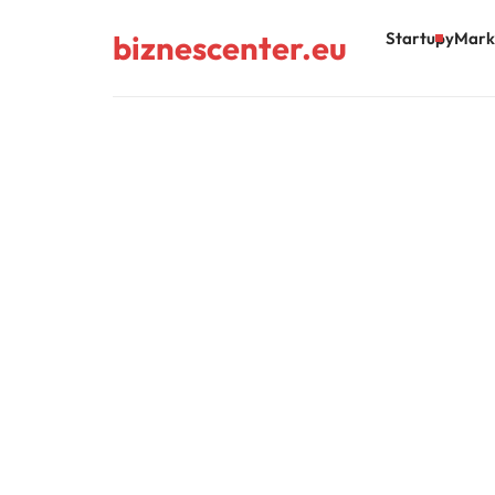
biznescenter.eu
Startupy
Mark