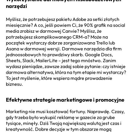
narzędzi
Myślisz, że potrzebujesz pakietu Adobe za setki złotych
miesięcznie? A co, jeśli powiem Ci, że 90% grafik na social
media zrobisz w darmowej Canvie? Myślisz, że
potrzebujesz skomplikowanego CRM-a? Może na
początek wystarczy dobrze zorganizowana Trello lub
Asana w darmowej wersji. Darmowe narzędzia dla firm
jednoosobowych to prawdziwy skarb. Google Docs,
Sheets, Slack, MailerLite – jest tego mnóstwo. Zanim
wydasz pieniądze, zawsze zadaj sobie pytanie: czy istnieje
darmowa alternatywa, która na tym etapie mi wystarczy?
To jest myślenie, które wspiera mądre prowadzenie
biznesu.
Efektywne strategie marketingowe i promocyjne
Marketing nie musi kosztować fortuny. Naprawdę. Czasy,
gdy trzeba było wykupić reklamę w gazecie za grube
tysiące, minęły. Dziś Twoją największą walutą jest czas i
kreatywność. Dobre decyzje w tym obszarze mogą