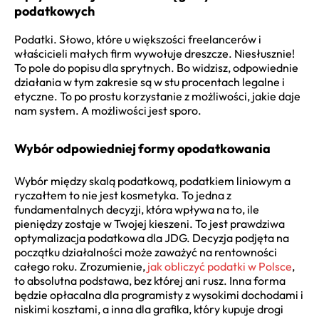
podatkowych
Podatki. Słowo, które u większości freelancerów i
właścicieli małych firm wywołuje dreszcze. Niesłusznie!
To pole do popisu dla sprytnych. Bo widzisz, odpowiednie
działania w tym zakresie są w stu procentach legalne i
etyczne. To po prostu korzystanie z możliwości, jakie daje
nam system. A możliwości jest sporo.
Wybór odpowiedniej formy opodatkowania
Wybór między skalą podatkową, podatkiem liniowym a
ryczałtem to nie jest kosmetyka. To jedna z
fundamentalnych decyzji, która wpływa na to, ile
pieniędzy zostaje w Twojej kieszeni. To jest prawdziwa
optymalizacja podatkowa dla JDG. Decyzja podjęta na
początku działalności może zaważyć na rentowności
całego roku. Zrozumienie,
jak obliczyć podatki w Polsce
,
to absolutna podstawa, bez której ani rusz. Inna forma
będzie opłacalna dla programisty z wysokimi dochodami i
niskimi kosztami, a inna dla grafika, który kupuje drogi