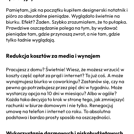
Pamiętam, jak na początku kupiłem designerski notatnik i
pióro za absurdalne pieniądze. Wyglądało świetnie na
biurku. Efekt? Żaden. Szybko zrozumiałem, że to pułapka.
Prawdziwe oszczędzanie polega na tym, by wydawać
pieniądze tam, gdzie przynoszą zwrot, a nie tam, gdzie
tylko ładnie wyglądają.
Redukcja kosztów za media i wynajem
Pracujesz z domu? Świetnie! Wiesz, że możesz wrzucić w
koszty część opłat za prąd i internet? To już coś. A może
wynajmujesz biurko w coworkingu? Zastanów się, czy na
pewno go potrzebujesz przez pięć dni w tygodniu. Może
wystarczy opcja na 10 dni w miesiącu? Albo w ogóle?
Każda taka decyzja to krok w stronę tego, jak zmniejszyć
rachunki w biurze domowym i nie tylko. Renegocjuj
umowę na telefon i internet co roku. To absolutna
podstawa i bardzo prosty sposób na oszczędności.
Wykorzystanie darmowych i niskobudżetowych