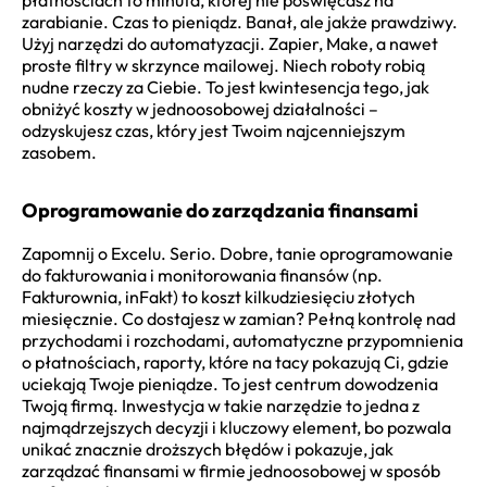
płatnościach to minuta, której nie poświęcasz na
zarabianie. Czas to pieniądz. Banał, ale jakże prawdziwy.
Użyj narzędzi do automatyzacji. Zapier, Make, a nawet
proste filtry w skrzynce mailowej. Niech roboty robią
nudne rzeczy za Ciebie. To jest kwintesencja tego, jak
obniżyć koszty w jednoosobowej działalności –
odzyskujesz czas, który jest Twoim najcenniejszym
zasobem.
Oprogramowanie do zarządzania finansami
Zapomnij o Excelu. Serio. Dobre, tanie oprogramowanie
do fakturowania i monitorowania finansów (np.
Fakturownia, inFakt) to koszt kilkudziesięciu złotych
miesięcznie. Co dostajesz w zamian? Pełną kontrolę nad
przychodami i rozchodami, automatyczne przypomnienia
o płatnościach, raporty, które na tacy pokazują Ci, gdzie
uciekają Twoje pieniądze. To jest centrum dowodzenia
Twoją firmą. Inwestycja w takie narzędzie to jedna z
najmądrzejszych decyzji i kluczowy element, bo pozwala
unikać znacznie droższych błędów i pokazuje, jak
zarządzać finansami w firmie jednoosobowej w sposób