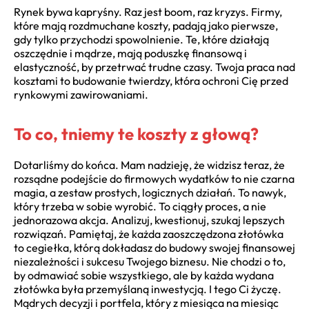
Rynek bywa kapryśny. Raz jest boom, raz kryzys. Firmy,
które mają rozdmuchane koszty, padają jako pierwsze,
gdy tylko przychodzi spowolnienie. Te, które działają
oszczędnie i mądrze, mają poduszkę finansową i
elastyczność, by przetrwać trudne czasy. Twoja praca nad
kosztami to budowanie twierdzy, która ochroni Cię przed
rynkowymi zawirowaniami.
To co, tniemy te koszty z głową?
Dotarliśmy do końca. Mam nadzieję, że widzisz teraz, że
rozsądne podejście do firmowych wydatków to nie czarna
magia, a zestaw prostych, logicznych działań. To nawyk,
który trzeba w sobie wyrobić. To ciągły proces, a nie
jednorazowa akcja. Analizuj, kwestionuj, szukaj lepszych
rozwiązań. Pamiętaj, że każda zaoszczędzona złotówka
to cegiełka, którą dokładasz do budowy swojej finansowej
niezależności i sukcesu Twojego biznesu. Nie chodzi o to,
by odmawiać sobie wszystkiego, ale by każda wydana
złotówka była przemyślaną inwestycją. I tego Ci życzę.
Mądrych decyzji i portfela, który z miesiąca na miesiąc