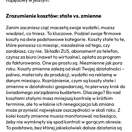
Zrozumienie kosztów: stałe vs. zmienne
Zanim zaczniesz ciąć maczetą swoje wydatki, musisz
wiedzieć, co tniesz. To kluczowe. Podziel swoje firmowe
koszty na dwie podstawowe kategorie. Koszty stałe to te,
które ponosisz co miesiąc, niezależnie od tego, czy
zarabiasz, czy nie. Składki ZUS, abonament za telefon,
czynsz za biuro (nawet to wirtualne), opłata za program
do fakturowania. One po prostu są. Niezmienne jak pora
roku. Koszty zmienne zależą od skali Twojej działalności –
paliwo, materiały do produkcji, wydatki na reklamę w
danym miesiącu. Rozróżnienie, czym są koszty stałe i
zmienne w działalności gospodarczej, to pierwszy krok do
świadomego zarządzania budżetem. Dlaczego? Bo nad
kosztami stałymi masz mniejszą kontrolę w krótkim
terminie, ale to właśnie ich renegocjacja lub zmiana
może przynieść największe oszczędności w skali roku. Z
kolei koszty zmienne musisz monitorować na bieżąco,
żeby nie wymknęły się spod kontroli w gorącym okresie.
To podstawa, bez której jakiekolwiek dalsze działania są