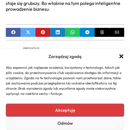
staje się grubszy. Bo właśnie na tym polega inteligentne
prowadzenie biznesu.
PREVIOUS
Zarządzaj zgodą
Jak założyć własną firmę poradnik – Praktyczne
Wskazówki
Aby zapewnić jak najlepsze wrażenia, korzystamy z technologii, takich jak
pliki cookie, do przechowywania i/lub uzyskiwania dostępu do informacji o
NEXT
urządzeniu. Zgoda na te technologie pozwoli nam przetwarzać dane, takie
jak zachowanie podczas przeglądania lub unikalne identyfikatory na tej
Jak zapłacić podatek dochodowy – Prosty
stronie. Brak wyrażenia zgody lub wycofanie zgody może niekorzystnie
poradnik
wpłynąć na niektóre cechy i funkcje.
Akceptuję
Copyright 2026. All rights
Polecany program do
Odmów
reserved powered by
faktur
biznescenter.eu