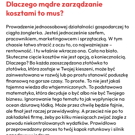
Dlaczego mądre zarządzanie
kosztami to mus?
Prowadzenie jednoosobowej działalności gospodarczej to
ciągła żonglerka. Jesteś jednocześnie szefem,
pracownikiem, marketingowcem i sprzątaczką. W tym
chaosie łatwo stracić z oczu to, co najważniejsze –
rentowność. I tu właśnie wkracza ona. Cała na biało.
Skuteczne cięcie kosztów nie jest opcją, a koniecznością.
Dlaczego? Bo każda zaoszczędzona złotówka to
złotówka, która zostaje w Twojej kieszeni, może być
zainwestowana w rozwój lub po prostu stanowić poduszkę
finansową na gorsze czasy. To proste. To nie jest jakaś
tajemna wiedza dla wtajemniczonych. To podstawowa
matematyka, która decyduje o być albo nie być Twojego
biznesu. Ignorowanie tego tematu to jak wypłynięcie na
ocean dziurawą łódką. Może przez chwilę będzie fajnie,
ale finał jest raczej przewidywalny. A przecież nie po to
zakładałeś firmę, żeby po kilku miesiącach zwijać żagle z
powodu niekontrolowanych wydatków. Prawidłowo
przeprowadzony proces to twój kapok ratunkowy i silnik
napędowy w jednym.