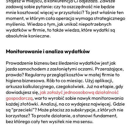
Stajesz w miejscu, a konkurencja Ci odjeżdża. Zawsze
zadawaj sobie pytanie: czy ta oszczędność nie będzie
mnie kosztować więcej w przyszłości? To jest właśnie ten
moment, w którym cała operacja wymaga strategicznego
myślenia. Wiedza o tym, jak unikać niepotrzebnych
wydatków w firmie, to także wiedza, które wydatki są
absolutnie konieczne.
Monitorowanie i analiza wydatków
Prowadzenie biznesu bez śledzenia wydatków jest jak
jazda samochodem z zasłoniętymi oczami. Przerażające,
prawda? Regularny przegląd kosztów w małej firmie to
higiena biznesowa. Rób to co miesiąc. Użyj aplikacji,
arkusza kalkulacyjnego, czegokolwiek. Już na etapie, gdy
dowiadujesz się,
jak założyć jednoosobową działalność
gospodarczą
, warto wyrobić sobie nawyk monitorowania
każdej złotówki. Analizuj, na co wydajesz najwięcej. Gdzie
są “przecieki”? Może płacisz za subskrypcje, z których nie
korzystasz? To proste działanie, a stanowi fundament,
bez którego cały ten wysiłek nie ma sensu.