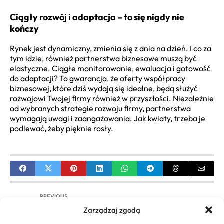
Ciągły rozwój i adaptacja – to się nigdy nie
kończy
Rynek jest dynamiczny, zmienia się z dnia na dzień. I co za
tym idzie, również partnerstwa biznesowe muszą być
elastyczne. Ciągłe monitorowanie, ewaluacja i gotowość
do adaptacji? To gwarancja, że oferty współpracy
biznesowej, które dziś wydają się idealne, będą służyć
rozwojowi Twojej firmy również w przyszłości. Niezależnie
od wybranych strategie rozwoju firmy, partnerstwa
wymagają uwagi i zaangażowania. Jak kwiaty, trzeba je
podlewać, żeby pięknie rosły.
PREVIOUS
Zarządzaj zgodą
Play dla Biznesu Kontakt – Kompleksowy
Przewodnik dla Firm