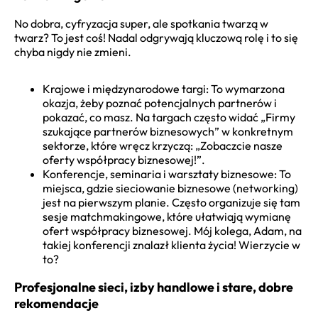
No dobra, cyfryzacja super, ale spotkania twarzą w
twarz? To jest coś! Nadal odgrywają kluczową rolę i to się
chyba nigdy nie zmieni.
Krajowe i międzynarodowe targi: To wymarzona
okazja, żeby poznać potencjalnych partnerów i
pokazać, co masz. Na targach często widać „Firmy
szukające partnerów biznesowych” w konkretnym
sektorze, które wręcz krzyczą: „Zobaczcie nasze
oferty współpracy biznesowej!”.
Konferencje, seminaria i warsztaty biznesowe: To
miejsca, gdzie sieciowanie biznesowe (networking)
jest na pierwszym planie. Często organizuje się tam
sesje matchmakingowe, które ułatwiają wymianę
ofert współpracy biznesowej. Mój kolega, Adam, na
takiej konferencji znalazł klienta życia! Wierzycie w
to?
Profesjonalne sieci, izby handlowe i stare, dobre
rekomendacje