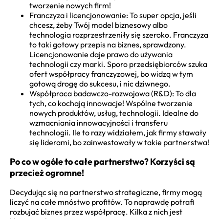
tworzenie nowych firm!
Franczyza i licencjonowanie: To super opcja, jeśli
chcesz, żeby Twój model biznesowy albo
technologia rozprzestrzeniły się szeroko. Franczyza
to taki gotowy przepis na biznes, sprawdzony.
Licencjonowanie daje prawo do używania
technologii czy marki. Sporo przedsiębiorców szuka
ofert współpracy franczyzowej, bo widzą w tym
gotową drogę do sukcesu, i nic dziwnego.
Współpraca badawczo-rozwojowa (R&D): To dla
tych, co kochają innowacje! Wspólne tworzenie
nowych produktów, usług, technologii. Idealne do
wzmacniania innowacyjności i transferu
technologii. Ile to razy widziałem, jak firmy stawały
się liderami, bo zainwestowały w takie partnerstwa!
Po co w ogóle to całe partnerstwo? Korzyści są
przecież ogromne!
Decydując się na partnerstwo strategiczne, firmy mogą
liczyć na całe mnóstwo profitów. To naprawdę potrafi
rozbujać biznes przez współpracę. Kilka z nich jest