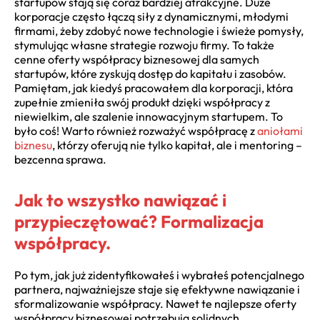
startupów stają się coraz bardziej atrakcyjne. Duże
korporacje często łączą siły z dynamicznymi, młodymi
firmami, żeby zdobyć nowe technologie i świeże pomysły,
stymulując własne strategie rozwoju firmy. To także
cenne oferty współpracy biznesowej dla samych
startupów, które zyskują dostęp do kapitału i zasobów.
Pamiętam, jak kiedyś pracowałem dla korporacji, która
zupełnie zmieniła swój produkt dzięki współpracy z
niewielkim, ale szalenie innowacyjnym startupem. To
było coś! Warto również rozważyć współpracę z
aniołami
biznesu
, którzy oferują nie tylko kapitał, ale i mentoring –
bezcenna sprawa.
Jak to wszystko nawiązać i
przypieczętować? Formalizacja
współpracy.
Po tym, jak już zidentyfikowałeś i wybrałeś potencjalnego
partnera, najważniejsze staje się efektywne nawiązanie i
sformalizowanie współpracy. Nawet te najlepsze oferty
współpracy biznesowej potrzebują solidnych