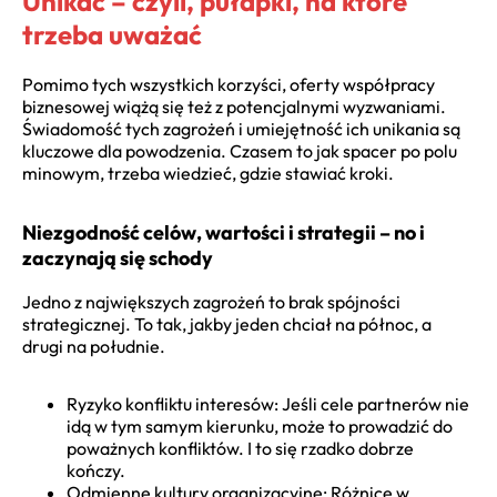
Unikać – czyli, pułapki, na które
trzeba uważać
Pomimo tych wszystkich korzyści, oferty współpracy
biznesowej wiążą się też z potencjalnymi wyzwaniami.
Świadomość tych zagrożeń i umiejętność ich unikania są
kluczowe dla powodzenia. Czasem to jak spacer po polu
minowym, trzeba wiedzieć, gdzie stawiać kroki.
Niezgodność celów, wartości i strategii – no i
zaczynają się schody
Jedno z największych zagrożeń to brak spójności
strategicznej. To tak, jakby jeden chciał na północ, a
drugi na południe.
Ryzyko konfliktu interesów: Jeśli cele partnerów nie
idą w tym samym kierunku, może to prowadzić do
poważnych konfliktów. I to się rzadko dobrze
kończy.
Odmienne kultury organizacyjne: Różnice w