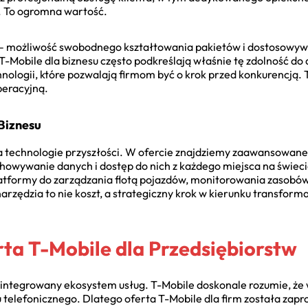
. To ogromna wartość.
 – możliwość swobodnego kształtowania pakietów i dostosowyw
-Mobile dla biznesu często podkreślają właśnie tę zdolność do a
ologii, które pozwalają firmom być o krok przed konkurencją. T
peracyjną.
Biznesu
a technologie przyszłości. W ofercie znajdziemy zaawansowane
howywanie danych i dostęp do nich z każdego miejsca na świecie.
platformy do zarządzania flotą pojazdów, monitorowania zasobó
arzędzia to nie koszt, a strategiczny krok w kierunku transforma
a T-Mobile dla Przedsiębiorstw
 zintegrowany ekosystem usług. T-Mobile doskonale rozumie, że
 telefonicznego. Dlatego oferta T-Mobile dla firm została zapr