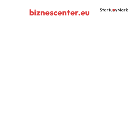
biznescenter.eu
Startupy
Mark