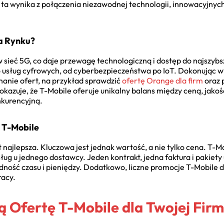
ta wynika z połączenia niezawodnej technologii, innowacyjnych
a Rynku?
w sieć 5G, co daje przewagę technologiczną i dostęp do najszyb
o usług cyfrowych, od cyberbezpieczeństwa po IoT. Dokonując 
anie ofert, na przykład sprawdzić
ofertę Orange dla firm
oraz 
pokazuje, że T-Mobile oferuje unikalny balans między ceną, jako
nkurencyjną.
 T-Mobile
st najlepsza. Kluczowa jest jednak wartość, a nie tylko cena. T-
ług u jednego dostawcy. Jeden kontrakt, jedna faktura i pakiety 
ność czasu i pieniędzy. Dodatkowo, liczne promocje T-Mobile 
racy.
ą Ofertę T-Mobile dla Twojej Fir