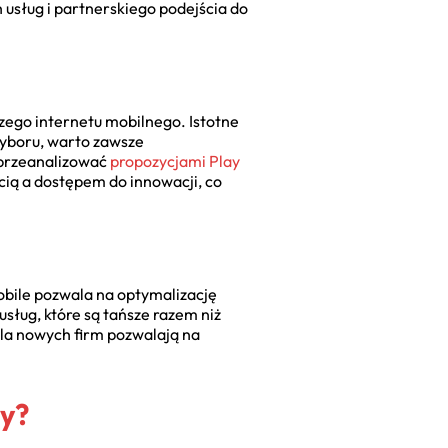
 usług i partnerskiego podejścia do
szego internetu mobilnego. Istotne
wyboru, warto zawsze
przeanalizować
propozycjami Play
ścią a dostępem do innowacji, co
Mobile pozwala na optymalizację
usług, które są tańsze razem niż
dla nowych firm pozwalają na
my?