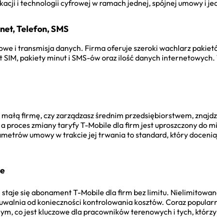
cji i technologii cyfrowej w ramach jednej, spójnej umowy i jed
net, Telefon, SMS
owe i transmisja danych. Firma oferuje szeroki wachlarz pakie
t SIM, pakiety minut i SMS-ów oraz ilość danych internetowych. 
z małą firmę, czy zarządzasz średnim przedsiębiorstwem, znajdz
 a proces zmiany taryfy T-Mobile dla firm jest uproszczony do
etrów umowy w trakcie jej trwania to standard, który doceniaj
ne
staje się abonament T-Mobile dla firm bez limitu. Nielimitow
 uwalnia od konieczności kontrolowania kosztów. Coraz popularni
, co jest kluczowe dla pracowników terenowych i tych, którzy 