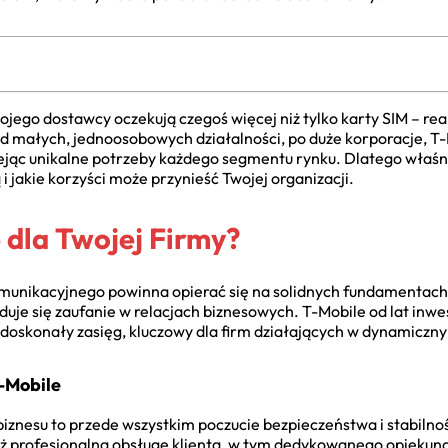
swojego dostawcy oczekują czegoś więcej niż tylko karty SIM – r
 Od małych, jednoosobowych działalności, po duże korporacje, T-
ejąc unikalne potrzeby każdego segmentu rynku. Dlatego właśnie 
 i jakie korzyści może przynieść Twojej organizacji.
 dla Twojej Firmy?
unikacyjnego powinna opierać się na solidnych fundamentach. 
uduje się zaufanie w relacjach biznesowych. T-Mobile od lat inwes
 doskonały zasięg, kluczowy dla firm działających w dynamiczn
-Mobile
biznesu to przede wszystkim poczucie bezpieczeństwa i stabilnoś
ż profesjonalną obsługę klienta, w tym dedykowanego opiekuna d