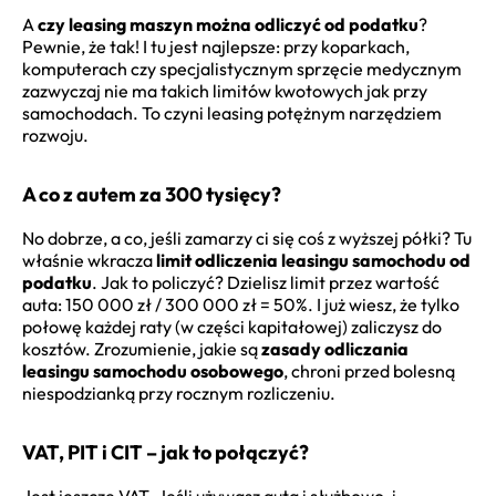
A
czy leasing maszyn można odliczyć od podatku
?
Pewnie, że tak! I tu jest najlepsze: przy koparkach,
komputerach czy specjalistycznym sprzęcie medycznym
zazwyczaj nie ma takich limitów kwotowych jak przy
samochodach. To czyni leasing potężnym narzędziem
rozwoju.
A co z autem za 300 tysięcy?
No dobrze, a co, jeśli zamarzy ci się coś z wyższej półki? Tu
właśnie wkracza
limit odliczenia leasingu samochodu od
podatku
. Jak to policzyć? Dzielisz limit przez wartość
auta: 150 000 zł / 300 000 zł = 50%. I już wiesz, że tylko
połowę każdej raty (w części kapitałowej) zaliczysz do
kosztów. Zrozumienie, jakie są
zasady odliczania
leasingu samochodu osobowego
, chroni przed bolesną
niespodzianką przy rocznym rozliczeniu.
VAT, PIT i CIT – jak to połączyć?
Jest jeszcze VAT. Jeśli używasz auta i służbowo, i