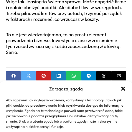
Więc tak, leasing to świetna sprawa. Może napędzić firmę
i realnie obniżyć podatki. Ale diabeł tkwi w szczegółach.
Trzeba pilnować limitów przy autach, trzymać porządek
w fakturach i rozumieć, co wrzucasz w koszty.
To nie jest wiedza tajemna, to po prostu element
prowadzenia biznesu. Inwestycja czasu w zrozumienie
tych zasad zwraca się z każdą zaoszczędzoną złotówką.
Serio.
Zarządzaj zgodą
PREVIOUS
Aby zapewnić jak najlepsze wrażenia, korzystamy z technologii, takich jak
Wittchen: co to za firma i jaka jest jej historia
pliki cookie, do przechowywania i/lub uzyskiwania dostępu do informacji o
urządzeniu. Zgoda na te technologie pozwoli nam przetwarzać dane, takie
NEXT
jak zachowanie podczas przeglądania lub unikalne identyfikatory na tej
stronie. Brak wyrażenia zgody lub wycofanie zgody może niekorzystnie
Jaki symbol podatku dochodowego – Przewodnik
wpłynąć na niektóre cechy i funkcje.