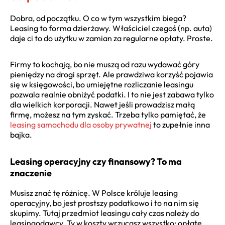
Dobra, od początku. O co w tym wszystkim biega?
Leasing to forma dzierżawy. Właściciel czegoś (np. auta)
daje ci to do użytku w zamian za regularne opłaty. Proste.
Firmy to kochają, bo nie muszą od razu wydawać góry
pieniędzy na drogi sprzęt. Ale prawdziwa korzyść pojawia
się w księgowości, bo umiejętne rozliczanie leasingu
pozwala realnie obniżyć podatki. I to nie jest zabawa tylko
dla wielkich korporacji. Nawet jeśli prowadzisz małą
firmę, możesz na tym zyskać. Trzeba tylko pamiętać, że
leasing samochodu dla osoby prywatnej
to zupełnie inna
bajka.
Leasing operacyjny czy finansowy? To ma
znaczenie
Musisz znać tę różnicę. W Polsce króluje leasing
operacyjny, bo jest prostszy podatkowo i to na nim się
skupimy. Tutaj przedmiot leasingu cały czas należy do
leasingodawcy. Ty w koszty wrzucasz wszystko: opłatę