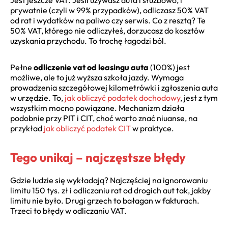
prywatnie (czyli w 99% przypadków), odliczasz 50% VAT
od rat i wydatków na paliwo czy serwis. Co z resztą? Te
50% VAT, którego nie odliczyłeś, dorzucasz do kosztów
uzyskania przychodu. To trochę łagodzi ból.
Pełne
odliczenie vat od leasingu auta
(100%) jest
możliwe, ale to już wyższa szkoła jazdy. Wymaga
prowadzenia szczegółowej kilometrówki i zgłoszenia auta
w urzędzie. To,
jak obliczyć podatek dochodowy
, jest z tym
wszystkim mocno powiązane. Mechanizm działa
podobnie przy PIT i CIT, choć warto znać niuanse, na
przykład
jak obliczyć podatek CIT
w praktyce.
Tego unikaj – najczęstsze błędy
Gdzie ludzie się wykładają? Najczęściej na ignorowaniu
limitu 150 tys. zł i odliczaniu rat od drogich aut tak, jakby
limitu nie było. Drugi grzech to bałagan w fakturach.
Trzeci to błędy w odliczaniu VAT.