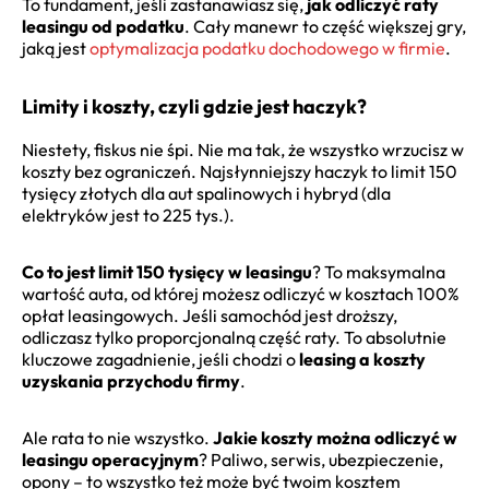
To fundament, jeśli zastanawiasz się,
jak odliczyć raty
leasingu od podatku
. Cały manewr to część większej gry,
jaką jest
optymalizacja podatku dochodowego w firmie
.
Limity i koszty, czyli gdzie jest haczyk?
Niestety, fiskus nie śpi. Nie ma tak, że wszystko wrzucisz w
koszty bez ograniczeń. Najsłynniejszy haczyk to limit 150
tysięcy złotych dla aut spalinowych i hybryd (dla
elektryków jest to 225 tys.).
Co to jest limit 150 tysięcy w leasingu
? To maksymalna
wartość auta, od której możesz odliczyć w kosztach 100%
opłat leasingowych. Jeśli samochód jest droższy,
odliczasz tylko proporcjonalną część raty. To absolutnie
kluczowe zagadnienie, jeśli chodzi o
leasing a koszty
uzyskania przychodu firmy
.
Ale rata to nie wszystko.
Jakie koszty można odliczyć w
leasingu operacyjnym
? Paliwo, serwis, ubezpieczenie,
opony – to wszystko też może być twoim kosztem