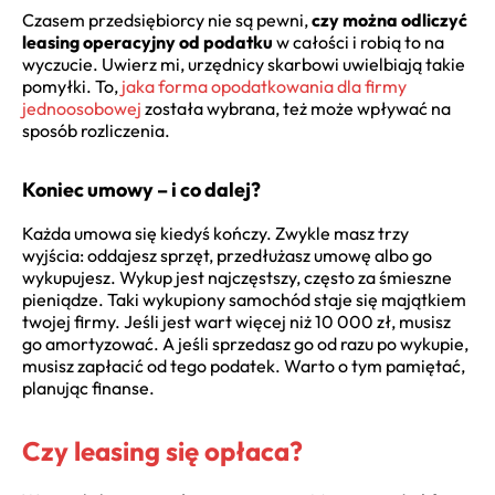
Czasem przedsiębiorcy nie są pewni,
czy można odliczyć
leasing operacyjny od podatku
w całości i robią to na
wyczucie. Uwierz mi, urzędnicy skarbowi uwielbiają takie
pomyłki. To,
jaka forma opodatkowania dla firmy
jednoosobowej
została wybrana, też może wpływać na
sposób rozliczenia.
Koniec umowy – i co dalej?
Każda umowa się kiedyś kończy. Zwykle masz trzy
wyjścia: oddajesz sprzęt, przedłużasz umowę albo go
wykupujesz. Wykup jest najczęstszy, często za śmieszne
pieniądze. Taki wykupiony samochód staje się majątkiem
twojej firmy. Jeśli jest wart więcej niż 10 000 zł, musisz
go amortyzować. A jeśli sprzedasz go od razu po wykupie,
musisz zapłacić od tego podatek. Warto o tym pamiętać,
planując finanse.
Czy leasing się opłaca?