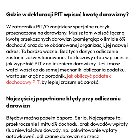
Gdzie w deklaracji PIT wpisać kwotę darowizny?
W załączniku PIT/O znajdziesz specjalne rubryki
przeznaczone na darowizny. Musisz tam wpisać łączną
kwotę przekazanych darowizn (pamiętając o limicie 6%
dochodu) oraz dane obdarowanej organizacji: jej nazwę i
adres. To bardzo ważne. Bez tych danych odliczenie
zostanie zakwestionowane. To kluczowy etap w procesie,
jak wypełnić PIT z odliczeniem darowizny. Jeśli masz
wątpliwości co do samej mechaniki obliczania podatku,
warto zerknąć na poradnik,
jak obliczyć podatek
dochodowy PIT
, by lepiej zrozumieć całość.
Najczęściej popełniane błędy przy odliczaniu
darowizn
Błędów można popełnić sporo. Serio. Najczęstsze to:
przekroczenie limitu 6% dochodu, brak dowodów wpłaty
(lub niewłaściwe dowody, np. pokwitowanie wpłaty
gotówkowej), odliczanie darowizn na rzecz