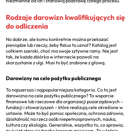
niezmienne od lat i stanowią podstawę całego procesu.
Rodzaje darowizn kwalifikujących się
do odliczenia
No dobrze, ale komu konkretnie można przekazać
pieniądze lub rzeczy, żeby fiskus to uznał? Katalog jest
całkiem szeroki, choć ma swoje sztywne ramy. Nie jest
tak, że każda zbiórka w internecie pozwoli na
skorzystanie z ulgi. Musi to być zrobione z głową.
Darowizny na cele pożytku publicznego
To najszersza i najpopularniejsza kategoria. Co to jest
darowizna na cele pożytku publicznego? To wsparcie
finansowe lub rzeczowe dla organizacji pozarządowych –
fundacji i stowarzyszeń – które realizują cele określone w
ustawie. Może to być pomoc społeczna, ochrona zdrowia,
działalność na rzecz osób niepełnosprawnych, nauka,
kultura czy ekologia. Generalnie, wszystko to, co sprawia,
że świat staje się trochę lepszym miejscem. To właśnie