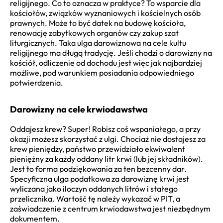
religijnego. Co to oznacza w praktyce? To wsparcie dla
kościołów, związków wyznaniowych i kościelnych osób
prawnych. Może to być datek na budowę kościoła,
renowację zabytkowych organów czy zakup szat
liturgicznych. Taka ulga darowiznowa na cele kultu
religijnego ma długą tradycję. Jeśli chodzi o darowizny na
kościół, odliczenie od dochodu jest więc jak najbardziej
możliwe, pod warunkiem posiadania odpowiedniego
potwierdzenia.
Darowizny na cele krwiodawstwa
Oddajesz krew? Super! Robisz coś wspaniałego, a przy
okazji możesz skorzystać z ulgi. Chociaż nie dostajesz za
krew pieniędzy, państwo przewidziało ekwiwalent
pieniężny za każdy oddany litr krwi (lub jej składników).
Jest to forma podziękowania za ten bezcenny dar.
Specyficzna ulga podatkowa za darowiznę krwi jest
wyliczana jako iloczyn oddanych litrów i stałego
przelicznika. Wartość tę należy wykazać w PIT, a
zaświadczenie z centrum krwiodawstwa jest niezbędnym
dokumentem.