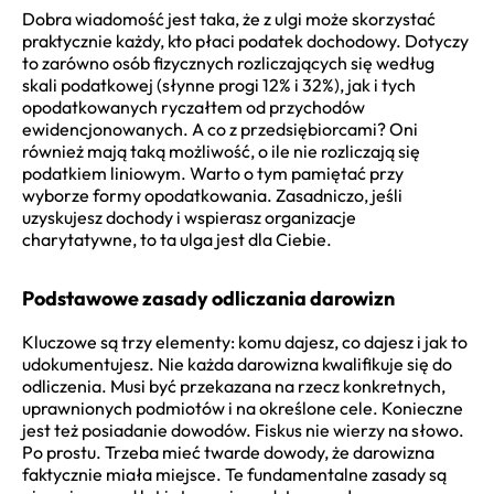
Dobra wiadomość jest taka, że z ulgi może skorzystać
praktycznie każdy, kto płaci podatek dochodowy. Dotyczy
to zarówno osób fizycznych rozliczających się według
skali podatkowej (słynne progi 12% i 32%), jak i tych
opodatkowanych ryczałtem od przychodów
ewidencjonowanych. A co z przedsiębiorcami? Oni
również mają taką możliwość, o ile nie rozliczają się
podatkiem liniowym. Warto o tym pamiętać przy
wyborze formy opodatkowania. Zasadniczo, jeśli
uzyskujesz dochody i wspierasz organizacje
charytatywne, to ta ulga jest dla Ciebie.
Podstawowe zasady odliczania darowizn
Kluczowe są trzy elementy: komu dajesz, co dajesz i jak to
udokumentujesz. Nie każda darowizna kwalifikuje się do
odliczenia. Musi być przekazana na rzecz konkretnych,
uprawnionych podmiotów i na określone cele. Konieczne
jest też posiadanie dowodów. Fiskus nie wierzy na słowo.
Po prostu. Trzeba mieć twarde dowody, że darowizna
faktycznie miała miejsce. Te fundamentalne zasady są