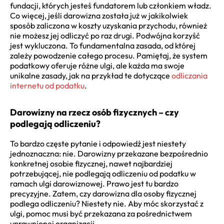
fundacji, których jesteś fundatorem lub członkiem władz.
Co więcej, jeśli darowizna została już w jakikolwiek
sposób zaliczona w koszty uzyskania przychodu, również
nie możesz jej odliczyć po raz drugi. Podwójna korzyść
jest wykluczona. To fundamentalna zasada, od której
zależy powodzenie całego procesu. Pamiętaj, że system
podatkowy oferuje różne ulgi, ale każda ma swoje
unikalne zasady, jak na przykład te dotyczące
odliczania
internetu od podatku
.
Darowizny na rzecz osób fizycznych – czy
podlegają odliczeniu?
To bardzo częste pytanie i odpowiedź jest niestety
jednoznaczna: nie. Darowizny przekazane bezpośrednio
konkretnej osobie fizycznej, nawet najbardziej
potrzebującej, nie podlegają odliczeniu od podatku w
ramach ulgi darowiznowej. Prawo jest tu bardzo
precyzyjne. Zatem, czy darowizna dla osoby fizycznej
podlega odliczeniu? Niestety nie. Aby móc skorzystać z
ulgi, pomoc musi być przekazana za pośrednictwem
uprawnionej organizacji.