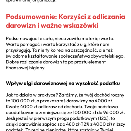
Podsumowanie: Korzyści z odliczania
darowizn i ważne wskazówki
Podsumowując tę całą, nieco zawiłą materię: warto.
Warto pomagać i warto korzystać z ulg, które nam
przysługują. To nie tylko realna oszczędność, ale też
świadome kształtowanie społeczeństwa obywatelskiego.
Dobre rozliczanie darowizn to po prostu element
finansowej higieny.
Wpływ ulgi darowiznowej na wysokość podatku
Jak to działa w praktyce? Załóżmy, że twój dochód roczny
to 100 000 zł, a przekazałeś darowizny na 4000 zł.
Kwotę 4000 zł odliczasz od dochodu. Twoja podstawa
opodatkowania zmniejsza się ze 100 000 zł do 96 000 zł.
Jeśli jesteś w pierwszym progu podatkowym (12%), to
dzięki darowiźnie zapłacisz o 480 zł (12% z 4000 zł) niższy
podatek. To realne pieniądze, które zostają w Twojej