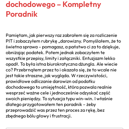
dochodowego – Kompletny
Poradnik
Pamiętam, jak pierwszy raz zabrałem się za rozliczenie
PIT i zobaczyłem rubrykę „darowizny. Pomyślałem, że to
świetna sprawa – pomagasz, a państwo ci za to dziękuje,
obniżając podatek. Potem jednak zobaczyłem te
wszystkie przepisy, limity i załączniki. Entuzjazm lekko
opadł. To była istna biurokratyczna dżungla. Ale wiecie
co? Przebrnąłem przez to i okazało się, że to wcale nie
jest takie straszne, jak wygląda. W rzeczywistości,
prawidłowe odliczanie darowizn od podatku
dochodowego to umiejętność, która pozwala realnie
wesprzeć ważne cele i jednocześnie odzyskać część
swoich pieniędzy. To sytuacja typu win-win. I właśnie
dlatego przygotowałem ten poradnik – żeby
przeprowadzić was przez ten proces za rękę, bez
zbędnego bólu głowy i frustracji.