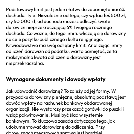
Podstawowy limit jest jeden i łatwy do zapamiętania: 6%
dochodu. Tyle. Niezależnie od tego, czy wpłaciłeś 500 zł,
czy 50 000 zł, od dochodu możesz odliczyć kwotę
darowizn nieprzekraczającą 6% Twojego rocznego
dochodu. Co ważne, do tego limitu wliczają się darowizny
na cele pożytku publicznego i kultu religijnego.
Krwiodawstwo ma swój odrębny limit. Analizując limity
odliczeń darowizn od podatku, warto pamiętać, że ta
maksymalna kwota odliczenia darowizny jest
nieprzekraczalna.
Wymagane dokumenty i dowody wpłaty
Jak udowodnić darowiznę? To zależy od jej formy. W
przypadku darowizny pieniężnej absolutną podstawą jest
dowód wpłaty na rachunek bankowy obdarowanej
organizacji. Nie wystarczy przekazać gotówki do puszki i
wziąć pokwitowanie. Musi być ślad w systemie
bankowym. To kluczowa zasada dotycząca tego, jak
udokumentować darowiznę do odliczenia. Przy
darowiznach rzeczowych sprawa jest bardziej