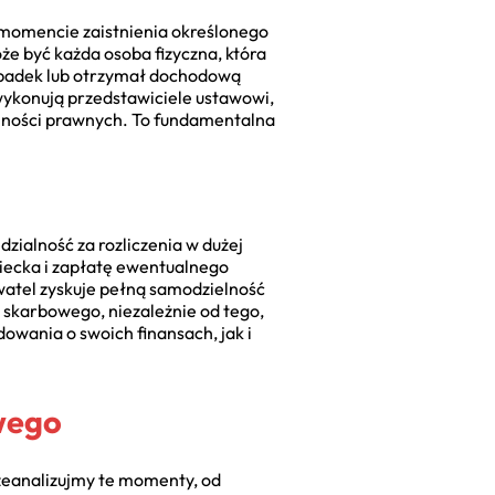
 momencie zaistnienia określonego
że być każda osoba fizyczna, która
 spadek lub otrzymał dochodową
 wykonują przedstawiciele ustawowi,
ynności prawnych. To fundamentalna
zialność za rozliczenia w dużej
iecka i zapłatę ewentualnego
watel zyskuje pełną samodzielność
skarbowego, niezależnie od tego,
owania o swoich finansach, jak i
wego
rzeanalizujmy te momenty, od