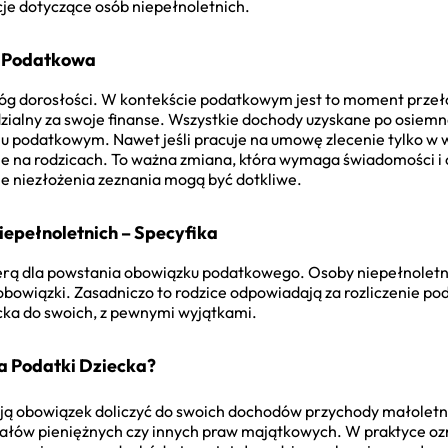
cje dotyczące osób niepełnoletnich.
ć Podatkowa
próg dorosłości. W kontekście podatkowym jest to moment prz
dzialny za swoje finanse. Wszystkie dochody uzyskane po osiem
iu podatkowym. Nawet jeśli pracuje na umowę zlecenie tylko w 
nie na rodzicach. To ważna zmiana, która wymaga świadomości i 
e niezłożenia zeznania mogą być dotkliwe.
epełnoletnich – Specyfika
ierą dla powstania obowiązku podatkowego. Osoby niepełnolet
obowiązki. Zasadniczo to rodzice odpowiadają za rozliczenie pod
cka do swoich, z pewnymi wyjątkami.
a Podatki Dziecka?
ją obowiązek doliczyć do swoich dochodów przychody małoletni
łów pieniężnych czy innych praw majątkowych. W praktyce oznac