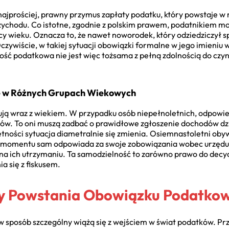
jprościej, prawny przymus zapłaty podatku, który powstaje w
rzychodu. Co istotne, zgodnie z polskim prawem, podatnikiem mo
icy wieku. Oznacza to, że nawet noworodek, który odziedziczył
Oczywiście, w takiej sytuacji obowiązki formalne w jego imieniu
wość podatkowa nie jest więc tożsama z pełną zdolnością do cz
e w Różnych Grupach Wiekowych
ją wraz z wiekiem. W przypadku osób niepełnoletnich, odpowied
ów. To oni muszą zadbać o prawidłowe zgłoszenie dochodów dz
etności sytuacja diametralnie się zmienia. Osiemnastoletni oby
o momentu sam odpowiada za swoje zobowiązania wobec urzędu 
t na ich utrzymaniu. Ta samodzielność to zarówno prawo do decyd
a się z fiskusem.
y Powstania Obowiązku Podatko
e w sposób szczególny wiążą się z wejściem w świat podatków. P