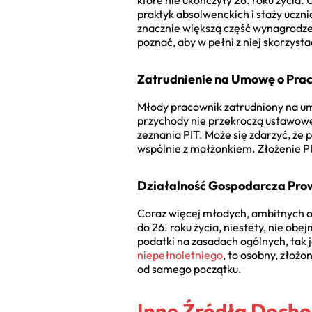
które nie ukończyły 26. roku życia
praktyk absolwenckich i staży uczn
znacznie większą część wynagrodze
poznać, aby w pełni z niej skorzysta
Zatrudnienie na Umowę o Pra
Młody pracownik zatrudniony na umo
przychody nie przekroczą ustawoweg
zeznania PIT. Może się zdarzyć, że 
wspólnie z małżonkiem. Złożenie P
Działalność Gospodarcza Pro
Coraz więcej młodych, ambitnych os
do 26. roku życia, niestety, nie ob
podatki na zasadach ogólnych, tak j
niepełnoletniego
, to osobny, złoż
od samego początku.
Inne Źródła Docho