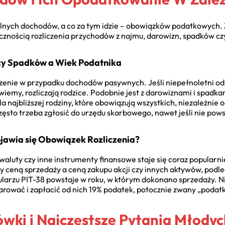
alnych dochodów, a co za tym idzie – obowiązków podatkowych. Z
cznością rozliczenia przychodów z najmu, darowizn, spadków czy
zy Spadków a Wiek Podatnika
enie w przypadku dochodów pasywnych. Jeśli niepełnoletni odzi
 wiemy, rozliczają rodzice. Podobnie jest z darowiznami i spadkam
a najbliższej rodziny, które obowiązują wszystkich, niezależnie
ęsto trzeba zgłosić do urzędu skarbowego, nawet jeśli nie pow
ojawia się Obowiązek Rozliczenia?
waluty czy inne instrumenty finansowe staje się coraz popularn
dzy ceną sprzedaży a ceną zakupu akcji czy innych aktywów, po
ularzu PIT-38 powstaje w roku, w którym dokonano sprzedaży. N
eklarować i zapłacić od nich 19% podatek, potocznie zwany „podat
wki i Najczęstsze Pytania Młody