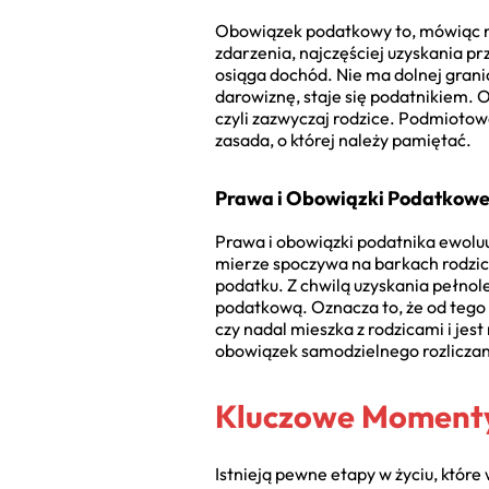
Obowiązek podatkowy to, mówiąc na
zdarzenia, najczęściej uzyskania p
osiąga dochód. Nie ma dolnej gran
darowiznę, staje się podatnikiem. 
czyli zazwyczaj rodzice. Podmioto
zasada, o której należy pamiętać.
Prawa i Obowiązki Podatkow
Prawa i obowiązki podatnika ewoluu
mierze spoczywa na barkach rodzic
podatku. Z chwilą uzyskania pełnol
podatkową. Oznacza to, że od teg
czy nadal mieszka z rodzicami i jes
obowiązek samodzielnego rozliczani
Kluczowe Moment
Istnieją pewne etapy w życiu, któr