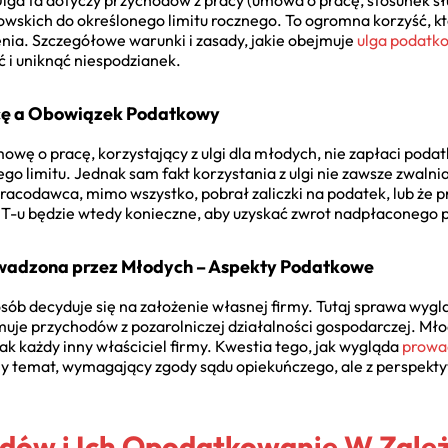
. Ulga ta dotyczy przychodów z pracy (umowa o pracę, stosunek s
iowskich do określonego limitu rocznego. To ogromna korzyść, k
nia. Szczegółowe warunki i zasady, jakie obejmuje
ulga podatk
ć i uniknąć niespodzianek.
cę a Obowiązek Podatkowy
wę o pracę, korzystający z ulgi dla młodych, nie zapłaci podat
o limitu. Jednak sam fakt korzystania z ulgi nie zawsze zwalni
pracodawca, mimo wszystko, pobrał zaliczki na podatek, lub że p
IT-u będzie wtedy konieczne, aby uzyskać zwrot nadpłaconego 
wadzona przez Młodych – Aspekty Podatkowe
ób decyduje się na założenie własnej firmy. Tutaj sprawa wygl
ejmuje przychodów z pozarolniczej działalności gospodarczej. Mł
ak każdy inny właściciel firmy. Kwestia tego, jak wygląda
prowad
ony temat, wymagający zgody sądu opiekuńczego, ale z perspekt
dów i Ich Opodatkowanie W Zależ