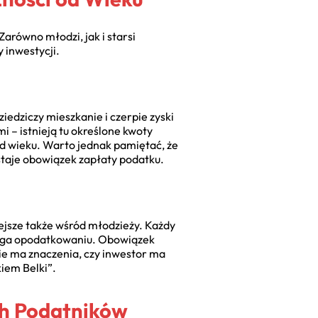
arówno młodzi, jak i starsi
 inwestycji.
edziczy mieszkanie i czerpie zyski
i – istnieją tu określone kwoty
 od wieku. Warto jednak pamiętać, że
staje obowiązek zapłaty podatku.
iejsze także wśród młodzieży. Każdy
dlega opodatkowaniu. Obowiązek
ie ma znaczenia, czy inwestor ma
kiem Belki”.
ch Podatników