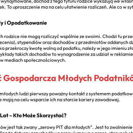
t wynajmowane, dochód z tego tytułu rodzice wykazują we własn
. To uproszczenie ma na celu ułatwienie rozliczeń. Ale co w sy
dy i Opodatkowanie
ch rodzice nie mogą rozliczyć wspólnie ze swoimi. Chodzi tu prz
lecenia), stypendiów oraz dochodów z przedmiotów oddanych d
cka przekroczy kwotę wolną od podatku, należy w jego imieniu 
rzykłady takich dochodów to wynagrodzenie za udział w reklamie
 w mediach społecznościowych.
ść Gospodarcza Młodych Podatnik
lu młodych ludzi pierwszy poważny kontakt z systemem podatko
e mają na celu wsparcie ich na starcie kariery zawodowej.
Lat – Kto Może Skorzystać?
ów jest tak zwany „zerowy PIT dla młodych”. Jest to zwolnieni