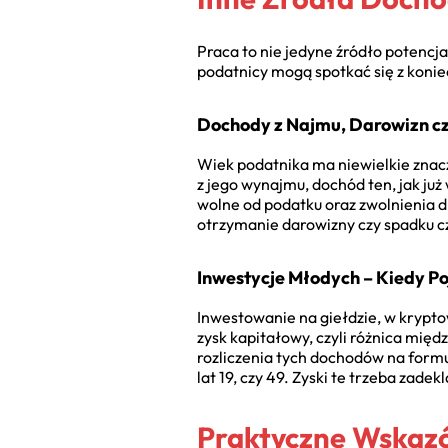
Praca to nie jedyne źródło potencj
podatnicy mogą spotkać się z konie
Dochody z Najmu, Darowizn c
Wiek podatnika ma niewielkie znacz
z jego wynajmu, dochód ten, jak już
wolne od podatku oraz zwolnienia dl
otrzymanie darowizny czy spadku cz
Inwestycje Młodych – Kiedy P
Inwestowanie na giełdzie, w krypto
zysk kapitałowy, czyli różnica mię
rozliczenia tych dochodów na form
lat 19, czy 49. Zyski te trzeba zad
Praktyczne Wskazó