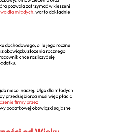
łużbowy), umów zlecenia oraz
tóra pozwala zatrzymać w kieszeni
owa dla młodych
, warto dokładnie
ku dochodowego, o ile jego roczne
a z obowiązku złożenia rocznego
racownik chce rozliczyć się
podatku.
ąda nieco inaczej. Ulga dla młodych
ody przedsiębiorca musi więc płacić
zenie firmy przez
ywy podatkowej obowiązki są jasne
ności od Wieku