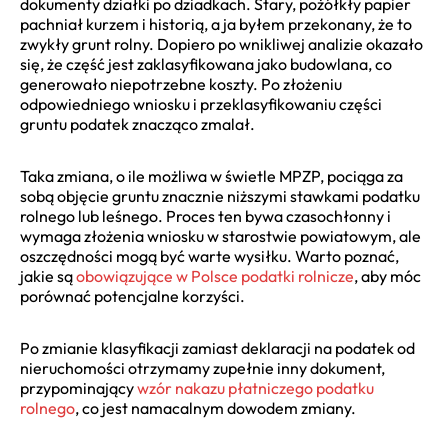
dokumenty działki po dziadkach. Stary, pożółkły papier
pachniał kurzem i historią, a ja byłem przekonany, że to
zwykły grunt rolny. Dopiero po wnikliwej analizie okazało
się, że część jest zaklasyfikowana jako budowlana, co
generowało niepotrzebne koszty. Po złożeniu
odpowiedniego wniosku i przeklasyfikowaniu części
gruntu podatek znacząco zmalał.
Taka zmiana, o ile możliwa w świetle MPZP, pociąga za
sobą objęcie gruntu znacznie niższymi stawkami podatku
rolnego lub leśnego. Proces ten bywa czasochłonny i
wymaga złożenia wniosku w starostwie powiatowym, ale
oszczędności mogą być warte wysiłku. Warto poznać,
jakie są
obowiązujące w Polsce podatki rolnicze
, aby móc
porównać potencjalne korzyści.
Po zmianie klasyfikacji zamiast deklaracji na podatek od
nieruchomości otrzymamy zupełnie inny dokument,
przypominający
wzór nakazu płatniczego podatku
rolnego
, co jest namacalnym dowodem zmiany.