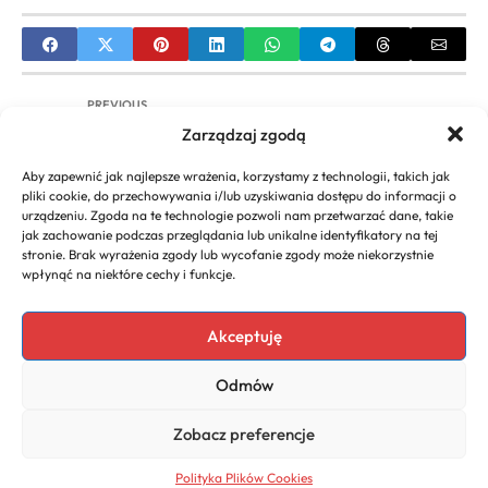
PREVIOUS
Zarządzaj zgodą
Gdzie i jak sprawdzić obroty firmy online?
Poradnik
Aby zapewnić jak najlepsze wrażenia, korzystamy z technologii, takich jak
pliki cookie, do przechowywania i/lub uzyskiwania dostępu do informacji o
NEXT
urządzeniu. Zgoda na te technologie pozwoli nam przetwarzać dane, takie
jak zachowanie podczas przeglądania lub unikalne identyfikatory na tej
Stawki ryczałtu ewidencjonowanego | Jaka
stronie. Brak wyrażenia zgody lub wycofanie zgody może niekorzystnie
stawka dla Twojej firmy?
wpłynąć na niektóre cechy i funkcje.
Akceptuję
Copyright 2026. All rights
Polecany program do
Odmów
reserved powered by
faktur
biznescenter.eu
Polityka
Zobacz preferencje
Prywatności
Polityka Plików Cookies