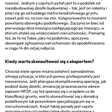
rozwiać. Jednym z częstych pytań jest to o podatek od
niezabudowanej działki budowlanej – tak, jest on należny i
płaci się go od każdego metra kwadratowego gruntu,
nawet jeśli nic na nim nie stoi. Kolejna kwestia to moment
powstania obowiązku podatkowego. Zaczyna on biec od
pierwszego dnia miesiąca następującego po miesiącu, w
którym stałeś się właścicielem nieruchomości. Pamiętaj
też, że to na Tobie, jako na podatniku, spoczywa
obowiązek zgłoszenia nieruchomości do opodatkowania
w ciągu 14 dni od jej nabycia.
Kiedy warto skonsultować się z ekspertem?
Chociaż wiele spraw można załatwić samodzielnie,
istnieją sytuacje, w których pomoc profesjonalisty jest
nieoceniona. Jeśli planujesz skomplikowaną operację, jak
podział dużej działki, zmiana jej przeznaczenia wbrew
zapisom MPZP, czy też spierasz się z urzędem co do
klasyfikacji gruntu, warto skonsultować się z doradcą
podatkowym lub prawnikiem specjalizującym się w
nieruchomościach. Koszt takiej porady jest często
znacznie niższy niż potencjalne straty wynikające z