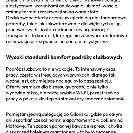
elastycznymi warunkami anulowania lub możliwością
zmiany terminu rezerwacji są na wagę złota.
Dedykowane oferty często uwzględniają niestandardowe
potrzeby, takie jak zakwaterowanie dla większych grup
pracowniczych, dostęp do kuchni czy organizację
transportu. To komfort, którego nie zapewni standardowa
rezerwacja przez popularne portale turystyczne.
Wysoki standard i komfort podróży służbowych
Podróż służbowa to nie wakacje. To intensywny czas
pracy, często w stresujących warunkach, dlatego tak
ważne jest, aby miejsce noclegu było oazą spokoju.
Oferty premium dla biznesu gwarantują nie tylko
wygodne łóżko, ale także szybkie Wi-Fi, przestrzeń do
pracy w pokoju, dostęp do siłowni czy smaczne śniadanie.
Pamiętam jedną delegację do Gdańska, gdzie po całym
dniu spotkań czekał na mnie apartament z widokiem na
Motławę. Ten zapach porannej kawy z ekspresu i chwila
ciszy przed kolejnym maratonem – to było bezcenne.