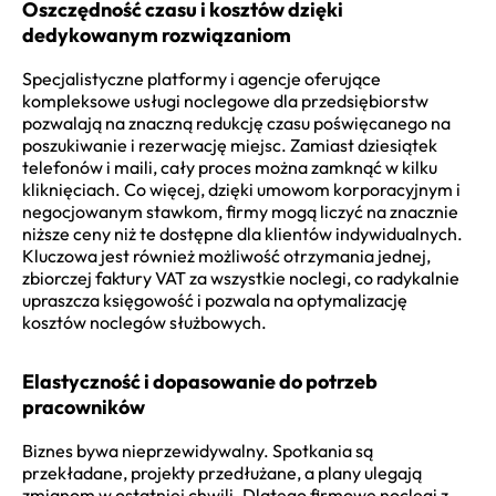
Oszczędność czasu i kosztów dzięki
dedykowanym rozwiązaniom
Specjalistyczne platformy i agencje oferujące
kompleksowe usługi noclegowe dla przedsiębiorstw
pozwalają na znaczną redukcję czasu poświęcanego na
poszukiwanie i rezerwację miejsc. Zamiast dziesiątek
telefonów i maili, cały proces można zamknąć w kilku
kliknięciach. Co więcej, dzięki umowom korporacyjnym i
negocjowanym stawkom, firmy mogą liczyć na znacznie
niższe ceny niż te dostępne dla klientów indywidualnych.
Kluczowa jest również możliwość otrzymania jednej,
zbiorczej faktury VAT za wszystkie noclegi, co radykalnie
upraszcza księgowość i pozwala na optymalizację
kosztów noclegów służbowych.
Elastyczność i dopasowanie do potrzeb
pracowników
Biznes bywa nieprzewidywalny. Spotkania są
przekładane, projekty przedłużane, a plany ulegają
zmianom w ostatniej chwili. Dlatego firmowe noclegi z