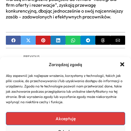
firm oferty i rezerwacje”, zyskają przewagę
konkurencyjną, dbając jednocześnie o swój najcenniejszy
zasób – zadowolonych i efektywnych pracowników.
PREVIOUS
Zarządzaj zgodą
ZUS dla nowych firm – Kompleksowy przewodnik
po składkach i ulgach
Aby zapewnić jak najlepsze wrażenia, korzystamy z technologii, takich jak
pliki cookie, do przechowywania i/lub uzyskiwania dostępu do informacji o
NEXT
urządzeniu. Zgoda na te technologie pozwoli nam przetwarzać dane, takie
jak zachowanie podczas przeglądania lub unikalne identyfikatory na tej
DKNY: Co to za marka? Poznaj historię, styl i
stronie. Brak wyrażenia zgody lub wycofanie zgody może niekorzystnie
ofertę brandu
wpłynąć na niektóre cechy i funkcje.
Akceptuję
Copyright 2026. All rights
Polecany program do