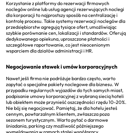
Korzystanie z platformy do rezerwacji firmowych
noclegów online lub usług agencji rezerwujących noclegi
dla korporacji to najprostszy sposób na centralizację i
kontrolę procesu. Takie systemy rezerwacji noclegów dla
przedsiębiorstw agregują tysiące ofert, umożliwiając
szybkie porównanie cen, lokalizacji i standardów. Oferują
dedykowanego opiekuna, uproszczone płatności i
szczegółowe raportowanie, co jest nieocenionym
wsparciem dla działów administracji i HR.
Negocjowanie stawek i umów korporacyjnych
Nawet jeśli firma nie podróżuje bardzo często, warto
zapytać o specjalne pakiety noclegowe dla biznesu. W
przypadku regularnych wyjazdów do tych samych miast,
podpisanie umowy korporacyjnej z wybraną siecią hoteli
lub obiektem może przynieść oszczędności rzędu 10-20%.
Nie bój się negocjować. Pamiętaj, że dla hotelu jesteś
cennym, powtarzalnym klientem, zwłaszcza poza
sezonem turystycznym. Warto pytać o darmowe
śniadania, parking czy możliwość późniejszego
wymeldowania w ramach stałej współpracy.