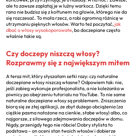
ale to zawsze zaplataj je w luźny warkocz. Dzięki temu
rano nie budzisz się z kołtunem na głowie, którego nie da
się rozczesać. To mała rzecz, a robi ogromną różnicę w
utrzymaniu pięknych włosów. Warto też poczytać,
jak
dbać o włosy wysokoporowate
, bo doczepiane często
właśnie takie są.
Czy doczepy niszczą włosy?
Rozprawmy się z największym mitem
A teraz mit, który słyszałam setki razy: czy naturalne
doczepiane włosy niszczą własne? Odpowiem tak: nie,
jeśli zabieg wykonuje profesjonalista, a nie koleżanka w
piwnicy po obejrzeniu tutorialu na YouTube. To nie same
naturalne doczepiane włosy są problemem. Zniszczenia
biorą się ze złej aplikacji, ze zbyt dużego obciążenia (za
ciężkie pasma nałożone na cienkie, słabe włosy) albo, co
najgorsze, z siłowego zdejmowania doczepów w domu.
Nigdy, przenigdy tego nie róbcie! Dobry stylista to
podstawa – on oceni stan twoich włosów i dobierze