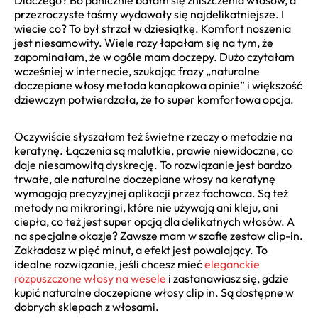
przezroczyste taśmy wydawały się najdelikatniejsze. I
wiecie co? To był strzał w dziesiątkę. Komfort noszenia
jest niesamowity. Wiele razy łapałam się na tym, że
zapominałam, że w ogóle mam doczepy. Dużo czytałam
wcześniej w internecie, szukając frazy „naturalne
doczepiane włosy metoda kanapkowa opinie” i większość
dziewczyn potwierdzała, że to super komfortowa opcja.
Oczywiście słyszałam też świetne rzeczy o metodzie na
keratynę. Łączenia są malutkie, prawie niewidoczne, co
daje niesamowitą dyskrecję. To rozwiązanie jest bardzo
trwałe, ale naturalne doczepiane włosy na keratynę
wymagają precyzyjnej aplikacji przez fachowca. Są też
metody na mikroringi, które nie używają ani kleju, ani
ciepła, co też jest super opcją dla delikatnych włosów. A
na specjalne okazje? Zawsze mam w szafie zestaw clip-in.
Zakładasz w pięć minut, a efekt jest powalający. To
idealne rozwiązanie, jeśli chcesz mieć
eleganckie
rozpuszczone włosy na wesele
i zastanawiasz się, gdzie
kupić naturalne doczepiane włosy clip in. Są dostępne w
dobrych sklepach z włosami.