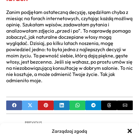
Zanim podjęłam ostateczną decyzję, spędziłam chyba z
miesiąc na forach internetowych, czytając każdą możliwą
opinię. Szukałam wpisów, zadawałam pytania i
analizowałam zdjęcia „przed i po”. To naprawdę pomaga
zobaczyć, jak naturalne doczepiane włosy mogą
wyglądać. Dzisiaj, po kilku latach noszenia, mogę
powiedzieć jedno: to była jedna z najlepszych decyzji w
moim życiu. Ta pewność siebie, którą dają piękne, gęste
włosy, jest bezcenna. Jeśli się wahasz, po prostu umów się
na niezobowiązującą konsultację w dobrym salonie. To nic
nie kosztuje, a może odmienić Twoje życie. Tak jak
odmieniło moje.
PREVIOUS
Zarządzaj zgodą
Fryzura Irokez – Kompletny Przewodnik po Cięciu i