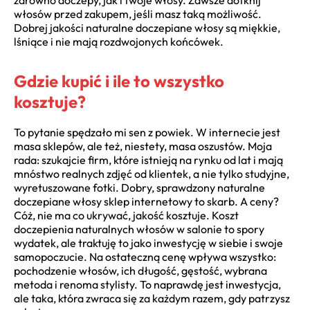
włosów przed zakupem, jeśli masz taką możliwość.
Dobrej jakości naturalne doczepiane włosy są miękkie,
lśniące i nie mają rozdwojonych końcówek.
Gdzie kupić i ile to wszystko
kosztuje?
To pytanie spędzało mi sen z powiek. W internecie jest
masa sklepów, ale też, niestety, masa oszustów. Moja
rada: szukajcie firm, które istnieją na rynku od lat i mają
mnóstwo realnych zdjęć od klientek, a nie tylko studyjne,
wyretuszowane fotki. Dobry, sprawdzony naturalne
doczepiane włosy sklep internetowy to skarb. A ceny?
Cóż, nie ma co ukrywać, jakość kosztuje. Koszt
doczepienia naturalnych włosów w salonie to spory
wydatek, ale traktuję to jako inwestycję w siebie i swoje
samopoczucie. Na ostateczną cenę wpływa wszystko:
pochodzenie włosów, ich długość, gęstość, wybrana
metoda i renoma stylisty. To naprawdę jest inwestycja,
ale taka, która zwraca się za każdym razem, gdy patrzysz