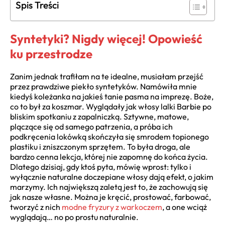
Spis Treści
Syntetyki? Nigdy więcej! Opowieść
ku przestrodze
Zanim jednak trafiłam na te idealne, musiałam przejść
przez prawdziwe piekło syntetyków. Namówiła mnie
kiedyś koleżanka na jakieś tanie pasma na imprezę. Boże,
co to był za koszmar. Wyglądały jak włosy lalki Barbie po
bliskim spotkaniu z zapalniczką. Sztywne, matowe,
plączące się od samego patrzenia, a próba ich
podkręcenia lokówką skończyła się smrodem topionego
plastiku i zniszczonym sprzętem. To była droga, ale
bardzo cenna lekcja, której nie zapomnę do końca życia.
Dlatego dzisiaj, gdy ktoś pyta, mówię wprost: tylko i
wyłącznie naturalne doczepiane włosy dają efekt, o jakim
marzymy. Ich największą zaletą jest to, że zachowują się
jak nasze własne. Można je kręcić, prostować, farbować,
tworzyć z nich
modne fryzury z warkoczem
, a one wciąż
wyglądają… no po prostu naturalnie.