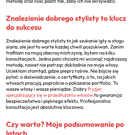
metodę oraz ilość pasm tak, żeby ich nie skrzywdzić.
Znalezienie dobrego stylisty to klucz
do sukcesu
Znalezienie dobrego stylisty to jak szukanie igły w stogu
siana, ale jest to warte każdej chwili poszukiwań. Zanim
trafiłam na moją obecną mistrzynię, byłam na kilku
konsultacjach. Jedna pani chciała mi wcisnąć najdroższą
metodę, nawet nie patrząc dokładnie na moje włosy.
Uciekłam stamtąd, gdzie pieprz rośnie. Nie bójcie się
pytać: o doświadczenie, o certyfikaty, o to, na jakich
włosach pracują, poproście o pokazanie portfolio. To
wasze włosy i wasze pieniądze. Dobry
fryzjer
specjalizujący się w przedłużaniu włosów
to gwarancja
bezpieczeństwa i pięknego efektu. Profesjonalna
konsultacja jest absolutnie kluczowa.
Czy warto? Moje podsumowanie po
latach