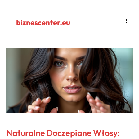
biznescenter.eu
Naturalne Doczepiane Włosy: