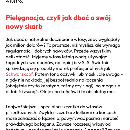
w lustro.
Pielęgnacja, czyli jak dbać o swój
nowy skarb
Jak dbać o naturalne doczepiane włosy, żeby wyglądały
jak milion dolarów? To prostsze, niż myślisz, ale wymaga
regularności i dobrych nawyków. Przede wszystkim
delikatność. Myjemy włosy letnią wodą, używając
łagodnych szamponów, najlepiej bez SLS. Świetnie
sprawdzają się produkty marek profesjonalnych jak
Schwarzkopf
. Potem tona odżywki lub maski, ale uwaga –
nigdy nie nakładaj jej bezpośrednio na łączenia
(obojętnie czy to keratyna, taśmy czy ringi), bo mogą się
osłabić i zsunąć. Olejek na końcówki to absolutny mus.
I najważniejsze – specjalna szczotka do włosów
przedłużanych. Zwykła szczotka z kulkami na końcach
może zahaczać o łączenia, powyrywać pasma i narobić
prawdziwego bałaganu. Zawsze rozczesuj włosy od
końcówek, przytrzymując je u nasady. A na noc? Zawsze,