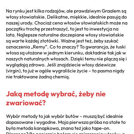
Na rynku jest kilka rodzajów, ale prawdziwym Graalem są
włosy słowiańskie. Delikatne, miękkie, idealnie pasują do
naszej urody. Chociaż cena włosów słowiańskich może na
początku trochę przestraszyć, to jest to inwestycja na
lata. Najlepsze naturalne doczepiane włosy słowiańskie
są warte każdej złotówki. Ważne jest też, żeby szukać
oznaczenia „Remy”. Co to znaczy? To gwarancja, że łuski
włosa są ułożone w jednym kierunku, dokładnie tak jak w
naszych naturalnych włosach. Dzięki temu nie plączą się i
wyglądają zdrowo. Jeśli znajdziecie włosy dziewicze
(virgin), to już w ogóle wygraliście życie – to pasma nigdy
nie traktowane żadną chemią.
Jaką metodę wybrać, żeby nie
zwariować?
Wybór metody to jak wybór butów – muszą być idealnie
dopasowane i wygodne. Moja pierwsza próba na stałe to
była metoda kanapkowa, znana też jako tape-on.
Dlaczego? Bo panicznie bałam się zniszczenia włosów, a