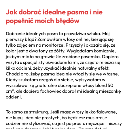
Jak dobrać idealne pasma i nie
popełnić moich błędów
Dobranie idealnych pasm to prawdziwa sztuka. Mój
pierwszy błąd? Zamówiłam włosy online, kierując się
tylko zdjęciem na monitorze. Przyszły i okazało się, że
kolor jest o dwa tony za żółty. Wyglądałam komicznie,
jakbym miała na głowie źle zrobione pasemka. Dopiero
wizyta u specjalisty uświadomiła mi, że często miesza się
kilka odcieni, żeby uzyskać idealnie naturalny efekt.
Chodzi o to, żeby pasma idealnie wtopiły się we własne.
Kiedy szukałam czegoś dla siebie, wpisywałam w
wyszukiwarkę „naturalne doczepiane włosy blond 50
cm”, ale dopiero fachowiec dobrał mi idealną mieszankę
odcieni.
To samo ze strukturą. Jeśli masz włosy lekko falowane,
nie kupuj idealnie prostych, bo będziesz musiała je
codziennie stylizować, co jest po prostu męczące i niszczy
zarówno doczepy, jak i twoje włosy. Zawsze dotknij