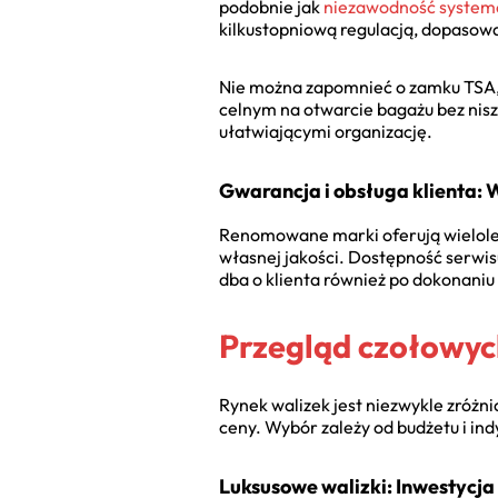
podobnie jak
niezawodność syste
kilkustopniową regulacją, dopasow
Nie można zapomnieć o zamku TSA,
celnym na otwarcie bagażu bez nis
ułatwiającymi organizację.
Gwarancja i obsługa klienta: 
Renomowane marki oferują wielolet
własnej jakości. Dostępność serwis
dba o klienta również po dokonaniu 
Przegląd czołowyc
Rynek walizek jest niezwykle zróżn
ceny. Wybór zależy od budżetu i in
Luksusowe walizki: Inwestycja w