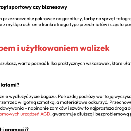
przęt sportowy czy biznesowy
ym przeznaczeniu: pokrowce na garnitury, torby na sprzęt fotogr
e z myślą o ochronie konkretnego typu przedmiotów i często p
pem i użytkowaniem walizek
ki szukasz, warto poznać kilka praktycznych wskazówek, które uła
 latami?
ie wydłużyć życie bagażu. Po każdej podróży warto ją wyczyści
zetrzeć wilgotną szmatką, a materiałowe odkurzyć. Przechowu
ładowywania – napinanie zamków i szwów to najprostsza droga d
omowych urządzeń AGD
, gwarantuje dłuższą i bezproblemową 
 i promocji?