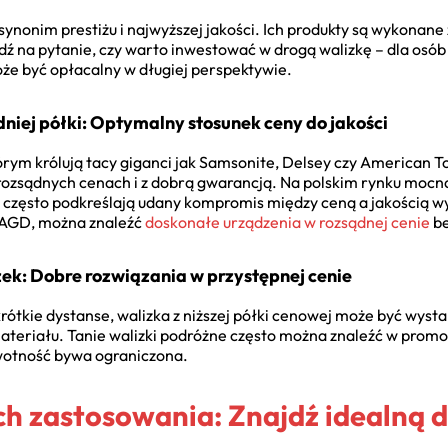
synonim prestiżu i najwyższej jakości. Ich produkty są wykonane
 na pytanie, czy warto inwestować w drogą walizkę – dla osób
że być opłacalny w długiej perspektywie.
dniej półki: Optymalny stosunek ceny do jakości
órym królują tacy giganci jak Samsonite, Delsey czy American To
rozsądnych cenach i z dobrą gwarancją. Na polskim rynku mocn
je często podkreślają udany kompromis między ceną a jakością w
u AGD, można znaleźć
doskonałe urządzenia w rozsądnej cenie
be
ek: Dobre rozwiązania w przystępnej cenie
krótkie dystanse, walizka z niższej półki cenowej może być wys
materiału. Tanie walizki podróżne często można znaleźć w pro
ywotność bywa ograniczona.
ich zastosowania: Znajdź idealną d