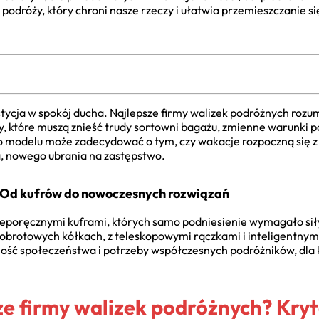
podróży, który chroni nasze rzeczy i ułatwia przemieszczanie si
tycja w spokój ducha. Najlepsze firmy walizek podróżnych rozumi
afy, które muszą znieść trudy sortowni bagażu, zmienne warunki 
 modelu może zadecydować o tym, czy wakacje rozpoczną się z
a, nowego ubrania na zastępstwo.
 Od kufrów do nowoczesnych rozwiązań
ieporęcznymi kuframi, których samo podniesienie wymagało sił
h obrotowych kółkach, z teleskopowymi rączkami i inteligentnym
ość społeczeństwa i potrzeby współczesnych podróżników, dla kt
ze firmy walizek podróżnych? Kry