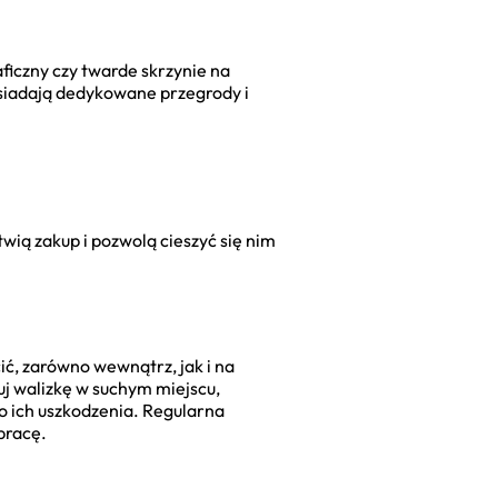
aficzny czy twarde skrzynie na
osiadają dedykowane przegrody i
twią zakup i pozwolą cieszyć się nim
ć, zarówno wewnątrz, jak i na
j walizkę w suchym miejscu,
o ich uszkodzenia. Regularna
pracę.