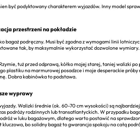
inien być podyktowany charakterem wyjazdów. Inny model sprawd
acja przestrzeni na pokładzie
ko bagaż podręczny. Musi być zgodna z wymogami linii lotniczyc
ektowane tak, by maksymalnie wykorzystać dozwolone wymiary.
Rzymie, tuż przed odprawą, kółko mojej starej, taniej walizki po
go plastiku na marmurowej posadzce i moje desperackie próby 
omnę. Dobra kabinówka to podstawa.
uższe wyprawy
wyjazdy. Walizki średnie (ok. 60-70 cm wysokości) są najbardzie
zas podróży rodzinnych lub transatlantyckich. W przypadku bag
odróż w luku bagażowym, dlatego warto postawić na sprawdzon
kluczowa, bo solidny bagaż to gwarancja spokoju na całą podr