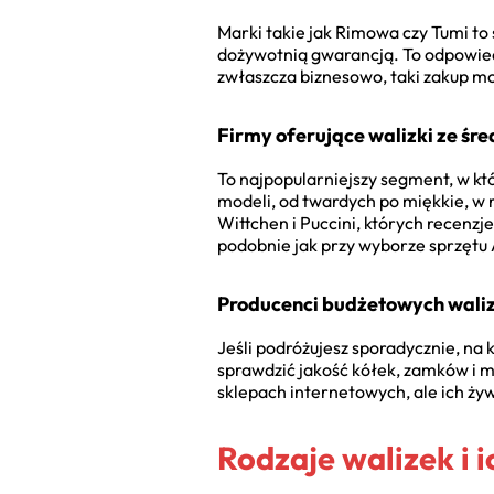
Marki takie jak Rimowa czy Tumi to 
dożywotnią gwarancją. To odpowiedź
zwłaszcza biznesowo, taki zakup mo
Firmy oferujące walizki ze śre
To najpopularniejszy segment, w kt
modeli, od twardych po miękkie, w 
Wittchen i Puccini, których recenz
podobnie jak przy wyborze sprzęt
Producenci budżetowych waliz
Jeśli podróżujesz sporadycznie, na 
sprawdzić jakość kółek, zamków i 
sklepach internetowych, ale ich ż
Rodzaje walizek i 