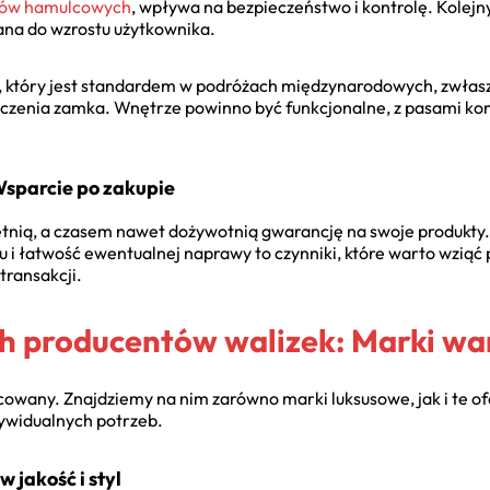
mów hamulcowych
, wpływa na bezpieczeństwo i kontrolę. Kolejn
ana do wzrostu użytkownika.
 który jest standardem w podróżach międzynarodowych, zwłas
zczenia zamka. Wnętrze powinno być funkcjonalne, z pasami k
Wsparcie po zakupie
nią, a czasem nawet dożywotnią gwarancję na swoje produkty. 
u i łatwość ewentualnej naprawy to czynniki, które warto wziąć 
transakcji.
h producentów walizek: Marki wa
icowany. Znajdziemy na nim zarówno marki luksusowe, jak i te of
dywidualnych potrzeb.
 jakość i styl