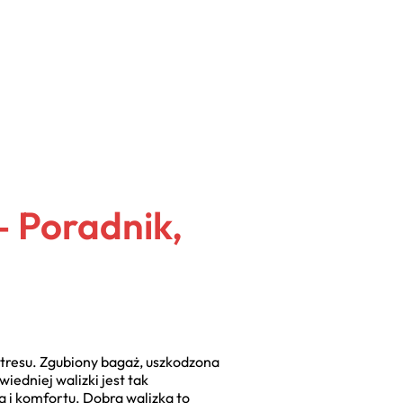
– Poradnik,
stresu. Zgubiony bagaż, uszkodzona
edniej walizki jest tak
a i komfortu. Dobra walizka to