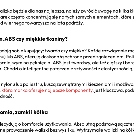
izka będzie dla nas najlepsza, należy zwrócić uwagę na kilka 
ek często koncentrują się na tych samych elementach, które s
od wiernego towarzysza na lata podróży.
an, ABS czy miękkie tkaniny?
zadają sobie kupujący: twarda czy miękka? Każde rozwiązanie ma
u) lub ABS, oferują doskonałą ochronę przed zgnieceniem. Poliw
orniejszym na pęknięcia. ABS jest twardszy, ale też cięższy i bar
. Chodzi o inteligentne połączenie sztywności z elastycznością
j z nylonu lub poliestru, kuszą zewnętrznymi kieszeniami i możliw
,
która marka oferuje najlepsze komponenty
, jest kluczowa, po
odność.
nomia, zamki i kółka
decydują o komforcie użytkowania. Absolutną podstawą są czter
nne prowadzenie walizki bez wysiłku. Wytrzymałe walizki na kółk