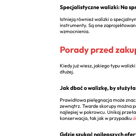
Specjalistyczne walizki: Na s
Istnieją również walizki o specjaln
instrumenty. Są one zaprojektowan
wzmocnienia.
Porady przed zaku
Kiedy już wiesz, jakiego typu waliz
dłużej.
Jak dbać o walizkę, by służyła
Prawidłowa pielęgnacja może znaczn
zewnątrz. Twarde skorupy można pr
najlepiej w pokrowcu. Unikaj prze
konserwacja, tak jak w przypadku
d
Gdzie szukać najlepszych ofert