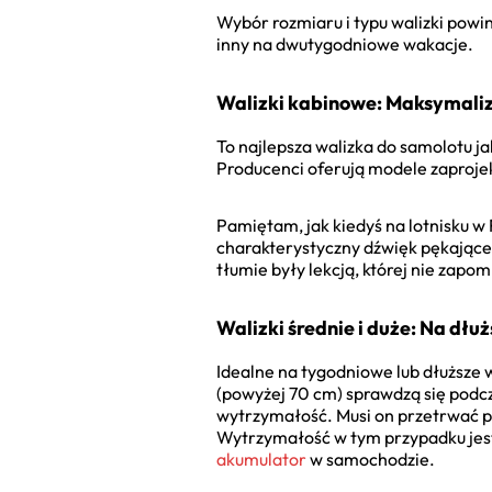
Wybór rozmiaru i typu walizki pow
inny na dwutygodniowe wakacje.
Walizki kabinowe: Maksymaliz
To najlepsza walizka do samolotu ja
Producenci oferują modele zaproj
Pamiętam, jak kiedyś na lotnisku w 
charakterystyczny dźwięk pękające
tłumie były lekcją, której nie zap
Walizki średnie i duże: Na dł
Idealne na tygodniowe lub dłuższe 
(powyżej 70 cm) sprawdzą się podc
wytrzymałość. Musi on przetrwać p
Wytrzymałość w tym przypadku jest 
akumulator
w samochodzie.