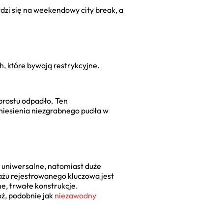
zi się na weekendowy city break, a
h, które bywają restrykcyjne.
 prostu odpadło. Ten
niesienia niezgrabnego pudła w
j uniwersalne, natomiast duże
ażu rejestrowanego kluczowa jest
e, trwałe konstrukcje.
óż, podobnie jak
niezawodny