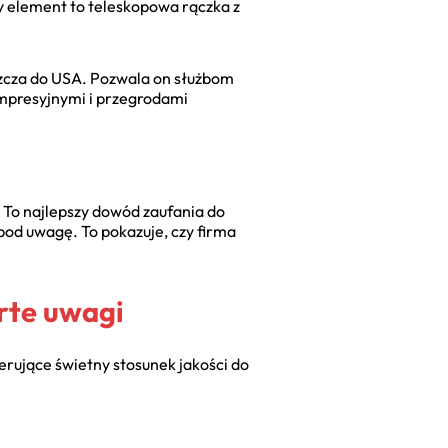
y element to teleskopowa rączka z
zcza do USA. Pozwala on służbom
ompresyjnymi i przegrodami
To najlepszy dowód zaufania do
pod uwagę. To pokazuje, czy firma
rte uwagi
erujące świetny stosunek jakości do