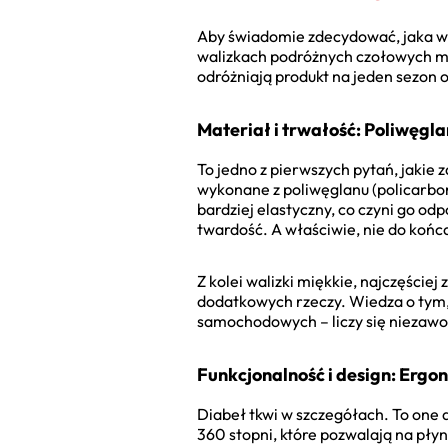
Aby świadomie zdecydować, jaka wal
walizkach podróżnych czołowych mar
odróżniają produkt na jeden sezon 
Materiał i trwałość: Poliwęgl
To jedno z pierwszych pytań, jakie 
wykonane z poliwęglanu (policarbon
bardziej elastyczny, co czyni go odp
twardość. A właściwie, nie do końca
Z kolei walizki miękkie, najczęście
dodatkowych rzeczy. Wiedza o tym
samochodowych – liczy się niezaw
Funkcjonalność i design: Ergo
Diabeł tkwi w szczegółach. To one 
360 stopni, które pozwalają na pły