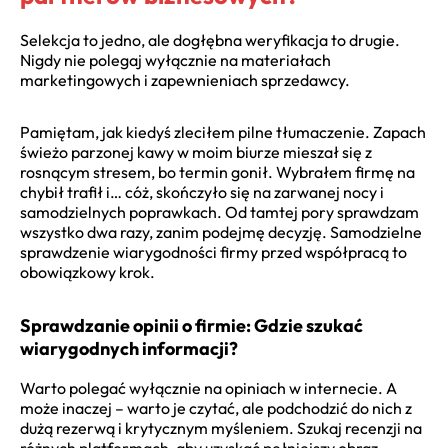
Selekcja to jedno, ale dogłębna weryfikacja to drugie.
Nigdy nie polegaj wyłącznie na materiałach
marketingowych i zapewnieniach sprzedawcy.
Pamiętam, jak kiedyś zleciłem pilne tłumaczenie. Zapach
świeżo parzonej kawy w moim biurze mieszał się z
rosnącym stresem, bo termin gonił. Wybrałem firmę na
chybił trafił i… cóż, skończyło się na zarwanej nocy i
samodzielnych poprawkach. Od tamtej pory sprawdzam
wszystko dwa razy, zanim podejmę decyzję. Samodzielne
sprawdzenie wiarygodności firmy przed współpracą to
obowiązkowy krok.
Sprawdzanie opinii o firmie: Gdzie szukać
wiarygodnych informacji?
Warto polegać wyłącznie na opiniach w internecie. A
może inaczej – warto je czytać, ale podchodzić do nich z
dużą rezerwą i krytycznym myśleniem. Szukaj recenzji na
różnych platformach, aby uzyskać pełniejszy obraz.