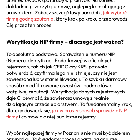
dokładnie przeczytaj umowę, najlepiej konsultując ją z
prawnikiem. Zobacz szczegółowy poradnik,
jak wybrać
firmę godną zaufania
, który krok po kroku przeprowadzi
Cię przez ten proces.
Weryfikacja NIP firmy – dlaczego jest ważna?
To absolutna podstawa. Sprawdzenie numeru NIP
(Numeru Identyfikacji Podatkowej) w oficjalnych
rejestrach, takich jak CEIDG czy KRS, pozwala
potwierdzić, czy firma legalnie istnieje, czy nie jest
zawieszona lub w stanie likwidacji. To szybki i darmowy
sposób na odfiltrowanie oszustów i podmiotów o
wątpliwej reputacji. Weryfikacja danych rejestrowych
daje Ci pewność, że zawierasz umowę z realnie
działającym przedsiębiorstwem. To fundamentalny krok,
dlatego dowiedz się,
jak w prosty sposób sprawdzić NIP
firmy
i co mówią o niej publiczne rejestry.
Wybór najlepszej firmy w Poznaniu nie musi być dziełem
przypadku. To świadomy proces oparty na analizie,