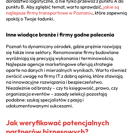
doradztwo logistyczne, a nie tylko przewóz z punktu A do
punktu B. Aby zgłębić temat, warto sprawdzić,
jakie są
najlepsze firmy transportowe w Poznaniu
, które zapewnią
spokój o Twoje ładunki.
Inne wiodące branże i firmy godne polecenia
Poznań to dynamiczny ośrodek, gdzie prężnie rozwijają
się także inne sektory. Renomowane firmy budowlane
wyróżniają się precyzją wykonania i terminowością.
Najlepsze agencje marketingowe oferują strategie
oparte na danych i mierzalnych wynikach. Warto również
zwrócić uwagę na firmy IT z dobrą opinią, które stawiają
na innowacyjne rozwiązania i bezpieczeństwo.
Niezależnie od branży – czy to księgowość, prawo, czy
organizacja eventów – zasady selekcji pozostają
podobne: szukaj specjalistów z pasją i
udokumentowanymi sukcesami.
Jak weryfikować potencjalnych
partnerów biznesowych?