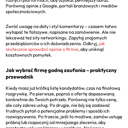
Porównaj opinie z Google, portali branżowych i mediów
społecznościowych.
Zwróć uwagę na daty i styl komentarzy – czasem łatwo
wyłapać te fałszywe, napisane na zamówienie. Ale nie
lekceważ też siły networkingu. Zapytaj znajomych
przedsiębiorców o ich doświadczenia. Odkryj,
jak
skutecznie sprawdzić opinie o firmie
, aby uniknąć
kosztownych pomyłek.
Jak wybrać firmę godną zaufania – praktyczny
przewodnik
Kiedy masz już krótką listę kandydatów, czas na finałową
rozgrywkę. Po pierwsze, poproś o ofertę dopasowaną
konkretnie do Twoich potrzeb. Porównaj nie tylko cenę,
ale cały zakres usług. Po drugie, nie bój się zadawać
trudnych pytań o potencjalne problemy i sposób ich
rozwiązywania. Po trzecie, jeśli to możliwe, zamów usługę
próbną lub rozpocznij od mniejszego zlecenia, aby
przetestować współpracę w praktyce. Na koniec,