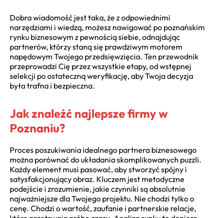
Dobra wiadomość jest taka, że z odpowiednimi
narzędziami i wiedzą, możesz nawigować po poznańskim
rynku biznesowym z pewnością siebie, odnajdując
partnerów, którzy staną się prawdziwym motorem
napędowym Twojego przedsięwzięcia. Ten przewodnik
przeprowadzi Cię przez wszystkie etapy, od wstępnej
selekcji po ostateczną weryfikację, aby Twoja decyzja
była trafna i bezpieczna.
Jak znaleźć najlepsze firmy w
Poznaniu?
Proces poszukiwania idealnego partnera biznesowego
można porównać do układania skomplikowanych puzzli.
Każdy element musi pasować, aby stworzyć spójny i
satysfakcjonujący obraz. Kluczem jest metodyczne
podejście i zrozumienie, jakie czynniki są absolutnie
najważniejsze dla Twojego projektu. Nie chodzi tylko o
cenę. Chodzi o wartość, zaufanie i partnerskie relacje,
które przetrwają próbę czasu. Analiza rynku to dopiero