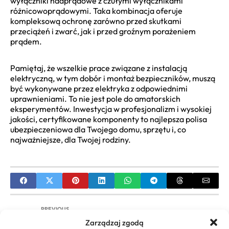
wyłączniki nadprądowe z czułymi wyłącznikami
różnicowoprądowymi. Taka kombinacja oferuje
kompleksową ochronę zarówno przed skutkami
przeciążeń i zwarć, jak i przed groźnym porażeniem
prądem.
Pamiętaj, że wszelkie prace związane z instalacją
elektryczną, w tym dobór i montaż bezpieczników, muszą
być wykonywane przez elektryka z odpowiednimi
uprawnieniami. To nie jest pole do amatorskich
eksperymentów. Inwestycja w profesjonalizm i wysokiej
jakości, certyfikowane komponenty to najlepsza polisa
ubezpieczeniowa dla Twojego domu, sprzętu i, co
najważniejsze, dla Twojej rodziny.
PREVIOUS
Zarządzaj zgodą
Jak znaleźć najlepsze firmy garaży blaszanych?