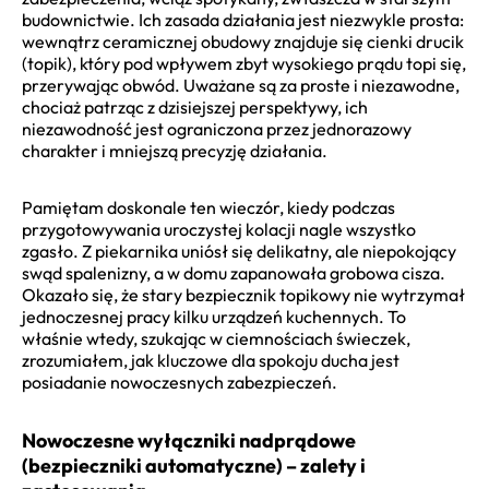
budownictwie. Ich zasada działania jest niezwykle prosta:
wewnątrz ceramicznej obudowy znajduje się cienki drucik
(topik), który pod wpływem zbyt wysokiego prądu topi się,
przerywając obwód. Uważane są za proste i niezawodne,
chociaż patrząc z dzisiejszej perspektywy, ich
niezawodność jest ograniczona przez jednorazowy
charakter i mniejszą precyzję działania.
Pamiętam doskonale ten wieczór, kiedy podczas
przygotowywania uroczystej kolacji nagle wszystko
zgasło. Z piekarnika uniósł się delikatny, ale niepokojący
swąd spalenizny, a w domu zapanowała grobowa cisza.
Okazało się, że stary bezpiecznik topikowy nie wytrzymał
jednoczesnej pracy kilku urządzeń kuchennych. To
właśnie wtedy, szukając w ciemnościach świeczek,
zrozumiałem, jak kluczowe dla spokoju ducha jest
posiadanie nowoczesnych zabezpieczeń.
Nowoczesne wyłączniki nadprądowe
(bezpieczniki automatyczne) – zalety i