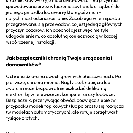
strażnik. Gdy wykryje nieprawidłowość – na przykład
spowodowaną przez włączenie zbyt wielu urządzeń do
jednego gniazdka lub awarię któregoś z nich –
natychmiast odcina zasilanie. Zapobiega w ten sposób
przegrzewaniu się przewodów, co jest jedną z głównych
przyczyn pożarów. Ich obecność jest więc nie tyle
udogodnieniem, co absolutną koniecznością w każdej
współczesnej instalacji.
Jak bezpieczniki chronią Twoje urządzenia i
domowników?
Ochrona działa na dwóch głównych płaszczyznach. Po
pierwsze, chronią mienie. Nagły skok napięcia lub
zwarcie może bezpowrotnie uszkodzić delikatną
elektronikę w telewizorze, komputerze czy lodówce.
Bezpiecznik, przerywając obwód, poświęca siebie (w
przypadku modeli topikowych) lub po prostu się rozłącza
(w modelach automatycznych), ale ratuje sprzęt wart
tysiące złotych.