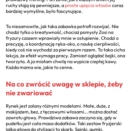
ruchy stają się pewniejsze, a
proste upięcia włosów
coraz
bardziej wymyślne, było fascynujące.
To niesamowite, jak taka zabawka potrafi rozwijać. Nie
chodzi tylko o kreatywność, chociaż pomysły Zosi na
fryzury czasem wprawiały mnie w osłupienie. Chodzi o
precyzję, o koordynację ręka-oko, o naukę cierpliwości,
kiedy coś nie wychodzi za pierwszym razem. To taka cicha
lekcja, że efekt wymaga pracy. Zamiast oglądać bajki, ona
tworzyła. A ja miałam chwilę na wypicie ciepłej kawy.
Każda mama wie, jakie to cenne.
Na co zwrócić uwagę w sklepie, żeby
nie zwariować
Rynek jest zalany różnymi modelami. Małe, duże, z
makijażem, bez, z tęczowymi włosami… można dostać
zawrotu głowy. Prawdziwa zabawa zaczyna się, gdy w
pudełku jest cała masa dodatków. Taki zestaw fryzjerski
lalka głowa do stylizacji to skarb. Spinki, gumki,