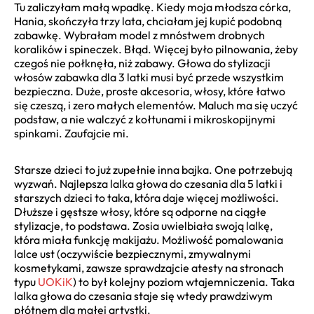
Tu zaliczyłam małą wpadkę. Kiedy moja młodsza córka,
Hania, skończyła trzy lata, chciałam jej kupić podobną
zabawkę. Wybrałam model z mnóstwem drobnych
koralików i spineczek. Błąd. Więcej było pilnowania, żeby
czegoś nie połknęła, niż zabawy. Głowa do stylizacji
włosów zabawka dla 3 latki musi być przede wszystkim
bezpieczna. Duże, proste akcesoria, włosy, które łatwo
się czeszą, i zero małych elementów. Maluch ma się uczyć
podstaw, a nie walczyć z kołtunami i mikroskopijnymi
spinkami. Zaufajcie mi.
Starsze dzieci to już zupełnie inna bajka. One potrzebują
wyzwań. Najlepsza lalka głowa do czesania dla 5 latki i
starszych dzieci to taka, która daje więcej możliwości.
Dłuższe i gęstsze włosy, które są odporne na ciągłe
stylizacje, to podstawa. Zosia uwielbiała swoją lalkę,
która miała funkcję makijażu. Możliwość pomalowania
lalce ust (oczywiście bezpiecznymi, zmywalnymi
kosmetykami, zawsze sprawdzajcie atesty na stronach
typu
UOKiK
) to był kolejny poziom wtajemniczenia. Taka
lalka głowa do czesania staje się wtedy prawdziwym
płótnem dla małej artystki.