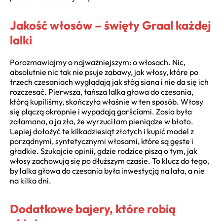
Jakość włosów – święty Graal każdej
lalki
Porozmawiajmy o najważniejszym: o włosach. Nic,
absolutnie nic tak nie psuje zabawy, jak włosy, które po
trzech czesaniach wyglądają jak stóg siana i nie da się ich
rozczesać. Pierwsza, tańsza lalka głowa do czesania,
którą kupiliśmy, skończyła właśnie w ten sposób. Włosy
się plączą okropnie i wypadają garściami. Zosia była
załamana, a ja zła, że wyrzuciłam pieniądze w błoto.
Lepiej dołożyć te kilkadziesiąt złotych i kupić model z
porządnymi, syntetycznymi włosami, które są gęste i
gładkie. Szukajcie opinii, gdzie rodzice piszą o tym, jak
włosy zachowują się po dłuższym czasie. To klucz do tego,
by lalka głowa do czesania była inwestycją na lata, a nie
na kilka dni.
Dodatkowe bajery, które robią