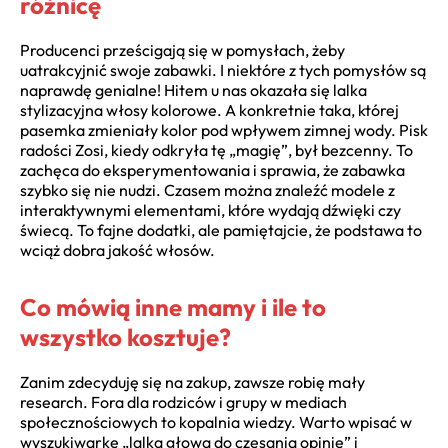
różnicę
Producenci prześcigają się w pomysłach, żeby
uatrakcyjnić swoje zabawki. I niektóre z tych pomysłów są
naprawdę genialne! Hitem u nas okazała się lalka
stylizacyjna włosy kolorowe. A konkretnie taka, której
pasemka zmieniały kolor pod wpływem zimnej wody. Pisk
radości Zosi, kiedy odkryła tę „magię”, był bezcenny. To
zachęca do eksperymentowania i sprawia, że zabawka
szybko się nie nudzi. Czasem można znaleźć modele z
interaktywnymi elementami, które wydają dźwięki czy
świecą. To fajne dodatki, ale pamiętajcie, że podstawa to
wciąż dobra jakość włosów.
Co mówią inne mamy i ile to
wszystko kosztuje?
Zanim zdecyduję się na zakup, zawsze robię mały
research. Fora dla rodziców i grupy w mediach
społecznościowych to kopalnia wiedzy. Warto wpisać w
wyszukiwarkę „lalka głowa do czesania opinie” i