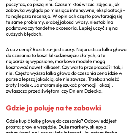
poczytać, co piszą inni. Czasem ktoś wrzuci zdjęcie, jak
zabawka wygląda po miesiącu intensywnej eksploatacji –
to najlepsza recenzja. W opiniach często powtarzają się
te same problemy: słabej jakości włosy, niestabilna
podstawa czy tandetne akcesoria. Lepiej uczyć się na
cudzych błędach.
A co z ceną? Rozstrzał jest spory. Najprostsza lalka głowa
do czesania to koszt kilkudziesięciu złotych, a te
najbardziej wypasione, markowe modele mogą
kosztować nawet kilkaset. Czy warto przepłacać? I tak, i
nie. Często wyższa lalka głowa do czesania cena idzie w
parze z lepszą jakością, ale nie zawsze. Trzeba znaleźć
złoty środek. Ja staram się szukać promocji i okazji,
zwłaszcza przed świętami czy Dniem Dziecka.
Gdzie ja poluję na te zabawki
Gdzie kupić lalkę głowę do czesania? Odpowiedź jest
prosta: prawie wszędzie. Duże markety, sklepy z
zabawkami, no i oczywiście internet. Ja jestem fanką