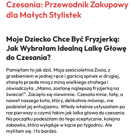
Czesania: Przewodnik Zakupowy
dla Małych Stylistek
Moje Dziecko Chce Być Fryzjerką:
Jak Wybrałam Idealną Lalkę Głowę
do Czesania?
Pamiętam to jak dziś. Moja sześcioletnia Zosia, z
grzebieniem w jednej ręce i garścią spinek w drugiej,
stanęła przede mną z miną wielkiego stratega i
oświadczyła: „Mamo, zostanę najlepszą fryzjerką na
świecie!”. Zaczęło się niewinnie. Czesała mnie, tatę, a
nawet naszego kota, który, delikatnie mówiąc, nie
podzielał jej entuzjazmu. Wtedy właśnie usłyszałam po
raz pierwszy o czymś takim jak lalka głowa do czesania.
Na początku podeszłam do tego sceptycznie, kolejna
zabawka, która wyląduje w kącie po tygodniu. Ale
myliłam się. I to bardzo.