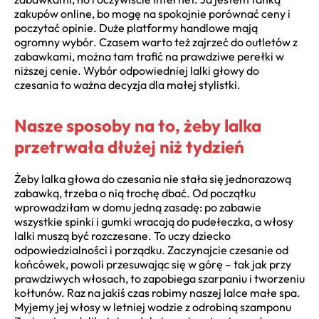
zakupów online, bo mogę na spokojnie porównać ceny i
poczytać opinie. Duże platformy handlowe mają
ogromny wybór. Czasem warto też zajrzeć do outletów z
zabawkami, można tam trafić na prawdziwe perełki w
niższej cenie. Wybór odpowiedniej lalki głowy do
czesania to ważna decyzja dla małej stylistki.
Nasze sposoby na to, żeby lalka
przetrwała dłużej niż tydzień
Żeby lalka głowa do czesania nie stała się jednorazową
zabawką, trzeba o nią trochę dbać. Od początku
wprowadziłam w domu jedną zasadę: po zabawie
wszystkie spinki i gumki wracają do pudełeczka, a włosy
lalki muszą być rozczesane. To uczy dziecko
odpowiedzialności i porządku. Zaczynajcie czesanie od
końcówek, powoli przesuwając się w górę – tak jak przy
prawdziwych włosach, to zapobiega szarpaniu i tworzeniu
kołtunów. Raz na jakiś czas robimy naszej lalce małe spa.
Myjemy jej włosy w letniej wodzie z odrobiną szamponu