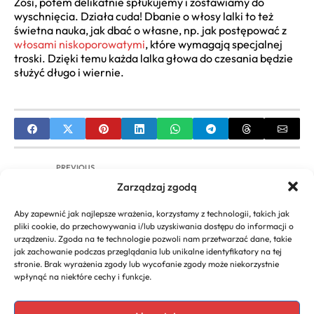
Zosi, potem delikatnie spłukujemy i zostawiamy do
wyschnięcia. Działa cuda! Dbanie o włosy lalki to też
świetna nauka, jak dbać o własne, np. jak postępować z
włosami niskoporowatymi
, które wymagają specjalnej
troski. Dzięki temu każda lalka głowa do czesania będzie
służyć długo i wiernie.
PREVIOUS
Zarządzaj zgodą
Farba Czekoladowy Brąz Włosy: Kompletny
Przewodnik po Wyborze i Pielęgnacji
Aby zapewnić jak najlepsze wrażenia, korzystamy z technologii, takich jak
pliki cookie, do przechowywania i/lub uzyskiwania dostępu do informacji o
NEXT
urządzeniu. Zgoda na te technologie pozwoli nam przetwarzać dane, takie
jak zachowanie podczas przeglądania lub unikalne identyfikatory na tej
Odmładzające Kolory Włosów po 40: Przewodnik
stronie. Brak wyrażenia zgody lub wycofanie zgody może niekorzystnie
i Porady Fryzjera
wpłynąć na niektóre cechy i funkcje.