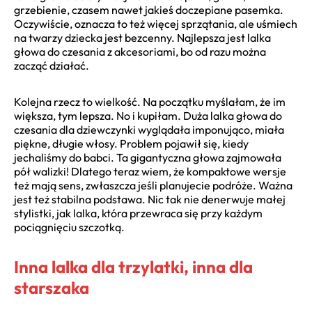
grzebienie, czasem nawet jakieś doczepiane pasemka.
Oczywiście, oznacza to też więcej sprzątania, ale uśmiech
na twarzy dziecka jest bezcenny. Najlepsza jest lalka
głowa do czesania z akcesoriami, bo od razu można
zacząć działać.
Kolejna rzecz to wielkość. Na początku myślałam, że im
większa, tym lepsza. No i kupiłam. Duża lalka głowa do
czesania dla dziewczynki wyglądała imponująco, miała
piękne, długie włosy. Problem pojawił się, kiedy
jechaliśmy do babci. Ta gigantyczna głowa zajmowała
pół walizki! Dlatego teraz wiem, że kompaktowe wersje
też mają sens, zwłaszcza jeśli planujecie podróże. Ważna
jest też stabilna podstawa. Nic tak nie denerwuje małej
stylistki, jak lalka, która przewraca się przy każdym
pociągnięciu szczotką.
Inna lalka dla trzylatki, inna dla
starszaka