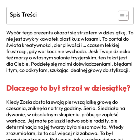
Spis Treści
Wybór tego prezentu okazał się strzałem w dziesiątkę. To
nie jest zwykły kawałek plastiku z włosami. To portal do
świata kreatywności, cierpliwości i… czasem lekkiej
frustracji, gdy warkocz nie wychodzi. Jeśli Twoje dziecko
też marzy o własnym salonie fryzjerskim, ten tekst jest
dla Ciebie. Podzielę się moimi doświadczeniami, błędami
i tym, co odkryłam, szukając idealnej głowy do stylizacji.
Dlaczego to był strzał w dziesiątkę?
Kiedy Zosia dostała swoją pierwszą lalkę głowę do
czesania, zniknęła na trzy godziny. Serio. Siedziała na
dywanie, w absolutnym skupieniu, próbując zapleść
warkocz. Jej małe paluszki ledwo sobie radziły, ale
determinacja na jej twarzy była niesamowita. Wtedy
zrozumiałam, że to coś więcej niż zabawa. To był
prawdziwy trening. Patrzenie, jak z każdym dniem jej