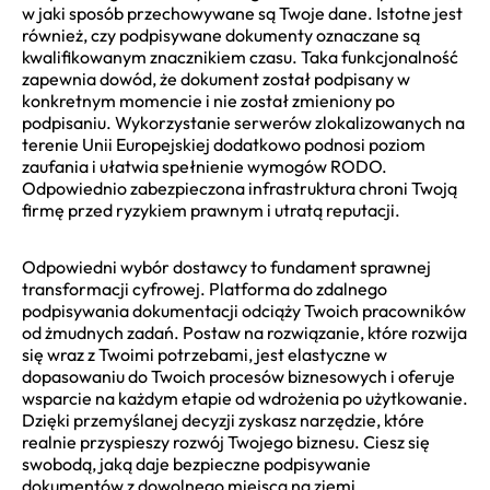
w jaki sposób przechowywane są Twoje dane. Istotne jest
również, czy podpisywane dokumenty oznaczane są
kwalifikowanym znacznikiem czasu. Taka funkcjonalność
zapewnia dowód, że dokument został podpisany w
konkretnym momencie i nie został zmieniony po
podpisaniu. Wykorzystanie serwerów zlokalizowanych na
terenie Unii Europejskiej dodatkowo podnosi poziom
zaufania i ułatwia spełnienie wymogów RODO.
Odpowiednio zabezpieczona infrastruktura chroni Twoją
firmę przed ryzykiem prawnym i utratą reputacji.
Odpowiedni wybór dostawcy to fundament sprawnej
transformacji cyfrowej. Platforma do zdalnego
podpisywania dokumentacji odciąży Twoich pracowników
od żmudnych zadań. Postaw na rozwiązanie, które rozwija
się wraz z Twoimi potrzebami, jest elastyczne w
dopasowaniu do Twoich procesów biznesowych i oferuje
wsparcie na każdym etapie od wdrożenia po użytkowanie.
Dzięki przemyślanej decyzji zyskasz narzędzie, które
realnie przyspieszy rozwój Twojego biznesu. Ciesz się
swobodą, jaką daje bezpieczne podpisywanie
dokumentów z dowolnego miejsca na ziemi.