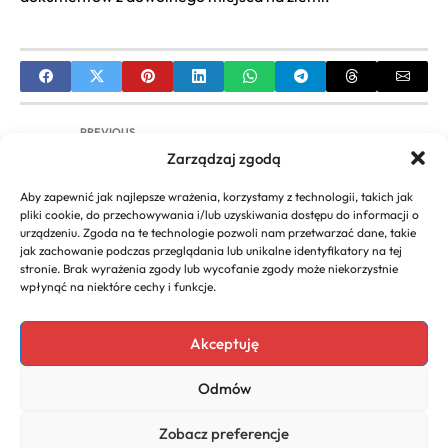
PREVIOUS
Zarządzaj zgodą
Krótkie formy wideo – Twój sposób na
autentyczną komunikację
Aby zapewnić jak najlepsze wrażenia, korzystamy z technologii, takich jak
pliki cookie, do przechowywania i/lub uzyskiwania dostępu do informacji o
NEXT
urządzeniu. Zgoda na te technologie pozwoli nam przetwarzać dane, takie
jak zachowanie podczas przeglądania lub unikalne identyfikatory na tej
Jakie kompetencje są potrzebne do zarządzania
stronie. Brak wyrażenia zgody lub wycofanie zgody może niekorzystnie
innowacjami w firmie?
wpłynąć na niektóre cechy i funkcje.
Akceptuję
Copyright 2026. All rights
Polecany program do
Odmów
reserved powered by
faktur
biznescenter.eu
Polityka
Zobacz preferencje