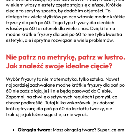
wiekiem włosy niestety często stają się cieńsze. Krótkie
cięcie to sprytny sposób, by dodać im objętości. To
dlatego tak wiele stylistów poleca właśnie modne krótkie
fryzury dla pań po 60. Tego typu fryzury dla cienkich
włosów po 60 to ratunek dla wielu z nas. Dzięki temu
modne krótkie fryzury dla pań po 60 to nie tylko kwestia
estetyki, ale i sprytne rozwiązanie wielu problemów.
Nie patrz na metrykę, patrz w lustro.
Jak znaleźć swoje idealne cięcie?
Wybór fryzury to nie matematyka, tylko sztuka. Nawet
najbardziej zachwalane modne krótkie fryzury dla pań po
60 nie zadziałają, jeśli nie będą pasować do Ciebie.
Zapomnij na chwilę o sztywnych regułach i pomyśl, co
chcesz podkreślić. Tutaj kilka wskazówek, jak dobrać
krótką fryzurę dla pań po 60 do kształtu twarzy, ale
traktuj je jak luźne sugestie, a nie wyrok.
Okrągła twarz:
Masz okrągłą twarz? Super, celem