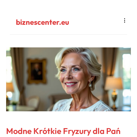
biznescenter.eu
Modne Krótkie Fryzury dla Pań