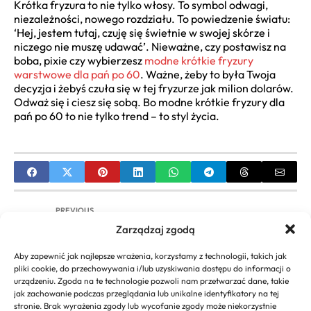
Krótka fryzura to nie tylko włosy. To symbol odwagi,
niezależności, nowego rozdziału. To powiedzenie światu:
‘Hej, jestem tutaj, czuję się świetnie w swojej skórze i
niczego nie muszę udawać’. Nieważne, czy postawisz na
boba, pixie czy wybierzesz
modne krótkie fryzury
warstwowe dla pań po 60
. Ważne, żeby to była Twoja
decyzja i żebyś czuła się w tej fryzurze jak milion dolarów.
Odważ się i ciesz się sobą. Bo modne krótkie fryzury dla
pań po 60 to nie tylko trend – to styl życia.
PREVIOUS
Zarządzaj zgodą
Fryzura Męska Fade: Przewodnik po Stylach i
Pielęgnacji
Aby zapewnić jak najlepsze wrażenia, korzystamy z technologii, takich jak
pliki cookie, do przechowywania i/lub uzyskiwania dostępu do informacji o
NEXT
urządzeniu. Zgoda na te technologie pozwoli nam przetwarzać dane, takie
jak zachowanie podczas przeglądania lub unikalne identyfikatory na tej
Jasne Rude Włosy: Kompletny Przewodnik po
stronie. Brak wyrażenia zgody lub wycofanie zgody może niekorzystnie