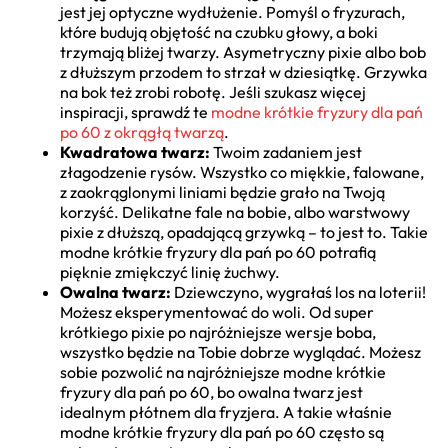
jest jej optyczne wydłużenie. Pomyśl o fryzurach,
które budują objętość na czubku głowy, a boki
trzymają bliżej twarzy. Asymetryczny pixie albo bob
z dłuższym przodem to strzał w dziesiątkę. Grzywka
na bok też zrobi robotę. Jeśli szukasz więcej
inspiracji, sprawdź te
modne krótkie fryzury dla pań
po 60 z okrągłą twarzą
.
Kwadratowa twarz:
Twoim zadaniem jest
złagodzenie rysów. Wszystko co miękkie, falowane,
z zaokrąglonymi liniami będzie grało na Twoją
korzyść. Delikatne fale na bobie, albo warstwowy
pixie z dłuższą, opadającą grzywką – to jest to. Takie
modne krótkie fryzury dla pań po 60 potrafią
pięknie zmiękczyć linię żuchwy.
Owalna twarz:
Dziewczyno, wygrałaś los na loterii!
Możesz eksperymentować do woli. Od super
krótkiego pixie po najróżniejsze wersje boba,
wszystko będzie na Tobie dobrze wyglądać. Możesz
sobie pozwolić na najróżniejsze modne krótkie
fryzury dla pań po 60, bo owalna twarz jest
idealnym płótnem dla fryzjera. A takie właśnie
modne krótkie fryzury dla pań po 60 często są