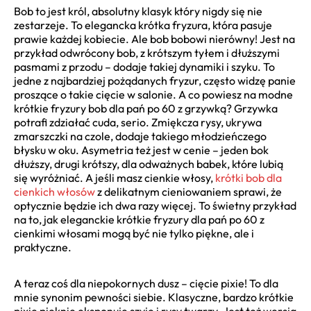
Bob to jest król, absolutny klasyk który nigdy się nie
zestarzeje. To elegancka krótka fryzura, która pasuje
prawie każdej kobiecie. Ale bob bobowi nierówny! Jest na
przykład odwrócony bob, z krótszym tyłem i dłuższymi
pasmami z przodu – dodaje takiej dynamiki i szyku. To
jedne z najbardziej pożądanych fryzur, często widzę panie
proszące o takie cięcie w salonie. A co powiesz na modne
krótkie fryzury bob dla pań po 60 z grzywką? Grzywka
potrafi zdziałać cuda, serio. Zmiękcza rysy, ukrywa
zmarszczki na czole, dodaje takiego młodzieńczego
błysku w oku. Asymetria też jest w cenie – jeden bok
dłuższy, drugi krótszy, dla odważnych babek, które lubią
się wyróżniać. A jeśli masz cienkie włosy,
krótki bob dla
cienkich włosów
z delikatnym cieniowaniem sprawi, że
optycznie będzie ich dwa razy więcej. To świetny przykład
na to, jak eleganckie krótkie fryzury dla pań po 60 z
cienkimi włosami mogą być nie tylko piękne, ale i
praktyczne.
A teraz coś dla niepokornych dusz – cięcie pixie! To dla
mnie synonim pewności siebie. Klasyczne, bardzo krótkie
pixie pięknie eksponuje szyję i rysy twarzy. Jest też wersja