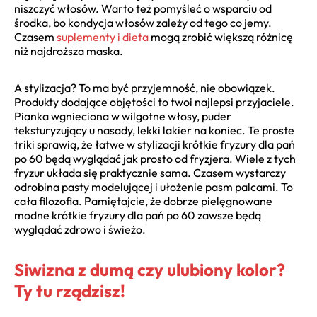
niszczyć włosów. Warto też pomyśleć o wsparciu od
środka, bo kondycja włosów zależy od tego co jemy.
Czasem
suplementy i dieta
mogą zrobić większą różnicę
niż najdroższa maska.
A stylizacja? To ma być przyjemność, nie obowiązek.
Produkty dodające objętości to twoi najlepsi przyjaciele.
Pianka wgnieciona w wilgotne włosy, puder
teksturyzujący u nasady, lekki lakier na koniec. Te proste
triki sprawią, że łatwe w stylizacji krótkie fryzury dla pań
po 60 będą wyglądać jak prosto od fryzjera. Wiele z tych
fryzur układa się praktycznie sama. Czasem wystarczy
odrobina pasty modelującej i ułożenie pasm palcami. To
cała filozofia. Pamiętajcie, że dobrze pielęgnowane
modne krótkie fryzury dla pań po 60 zawsze będą
wyglądać zdrowo i świeżo.
Siwizna z dumą czy ulubiony kolor?
Ty tu rządzisz!