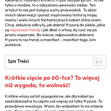
idealnych, modnych krótkich fryzur dla pań po 60. To nie
tylko o modzie, to o odzyskaniu pewności siebie. Ten
artykuł to nie jest kolejny suchy przewodnik. To zbiór
moich obserwacji i porad, inspirowany historią mojej
mamy i wielu innych fantastycznych kobiet, które znam.
Chcę, żebyście odkryły, jak dobrać fryzurę do siebie, jakie
są
najnowsze trendy
i jak dbać o włosy, by czuć się po
prostu wspaniale. Bo wiecie, odpowiednio dobrana
fryzura to nie trend, a manifest – manifest tego, kim
jesteście.
Spis Treści
Krótkie cięcie po 60-tce? To więcej
niż wygoda, to wolność!
Krótkie włosy od lat są popularne, ale dla kobiet po
sześćdziesiątce to często coś więcej niż tylko fryzura. To
prawdziwa rewolucja. Wiem, bo widziałam to na własne
oczy. Pierwsza, i dla wielu najważniejsza sprawa, to