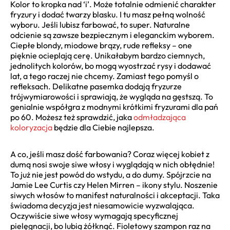
Kolor to kropka nad ‘i’. Może totalnie odmienić charakter
fryzury i dodać twarzy blasku. I tu masz pełną wolność
wyboru. Jeśli lubisz farbować, to super. Naturalne
odcienie są zawsze bezpiecznym i eleganckim wyborem.
Ciepłe blondy, miodowe brązy, rude refleksy – one
pięknie ocieplają cerę. Unikałabym bardzo ciemnych,
jednolitych kolorów, bo mogą wyostrzać rysy i dodawać
lat, a tego raczej nie chcemy. Zamiast tego pomyśl o
refleksach. Delikatne pasemka dodają fryzurze
trójwymiarowości i sprawiają, że wygląda na gęstszą. To
genialnie współgra z modnymi krótkimi fryzurami dla pań
po 60. Możesz też sprawdzić, jaka
odmładzająca
koloryzacja
będzie dla Ciebie najlepsza.
A co, jeśli masz dość farbowania? Coraz więcej kobiet z
dumą nosi swoje siwe włosy i wyglądają w nich obłędnie!
To już nie jest powód do wstydu, a do dumy. Spójrzcie na
Jamie Lee Curtis czy Helen Mirren – ikony stylu. Noszenie
siwych włosów to manifest naturalności i akceptacji. Taka
świadoma decyzja jest niesamowicie wyzwalająca.
Oczywiście siwe włosy wymagają specyficznej
pielęgnacji, bo lubią żółknąć. Fioletowy szampon raz na