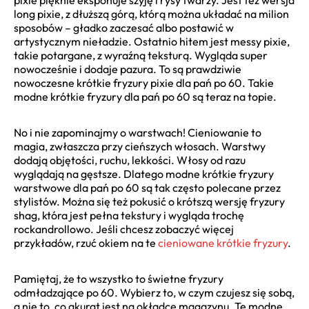
long pixie, z dłuższą górą, którą można układać na milion
sposobów – gładko zaczesać albo postawić w
artystycznym nieładzie. Ostatnio hitem jest messy pixie,
takie potargane, z wyraźną teksturą. Wygląda super
nowocześnie i dodaje pazura. To są prawdziwie
nowoczesne krótkie fryzury pixie dla pań po 60. Takie
modne krótkie fryzury dla pań po 60 są teraz na topie.
No i nie zapominajmy o warstwach! Cieniowanie to
magia, zwłaszcza przy cieńszych włosach. Warstwy
dodają objętości, ruchu, lekkości. Włosy od razu
wyglądają na gęstsze. Dlatego modne krótkie fryzury
warstwowe dla pań po 60 są tak często polecane przez
stylistów. Można się też pokusić o krótszą wersję fryzury
shag, która jest pełna tekstury i wygląda trochę
rockandrollowo. Jeśli chcesz zobaczyć więcej
przykładów, rzuć okiem na te
cieniowane krótkie fryzury
.
Pamiętaj, że to wszystko to świetne fryzury
odmładzające po 60. Wybierz to, w czym czujesz się sobą,
a nie to, co akurat jest na okładce magazynu. Te modne