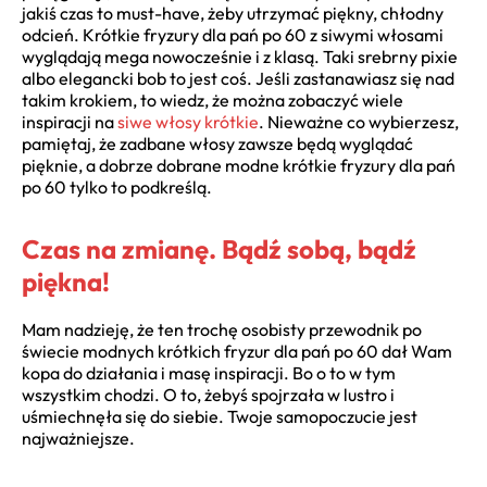
jakiś czas to must-have, żeby utrzymać piękny, chłodny
odcień. Krótkie fryzury dla pań po 60 z siwymi włosami
wyglądają mega nowocześnie i z klasą. Taki srebrny pixie
albo elegancki bob to jest coś. Jeśli zastanawiasz się nad
takim krokiem, to wiedz, że można zobaczyć wiele
inspiracji na
siwe włosy krótkie
. Nieważne co wybierzesz,
pamiętaj, że zadbane włosy zawsze będą wyglądać
pięknie, a dobrze dobrane modne krótkie fryzury dla pań
po 60 tylko to podkreślą.
Czas na zmianę. Bądź sobą, bądź
piękna!
Mam nadzieję, że ten trochę osobisty przewodnik po
świecie modnych krótkich fryzur dla pań po 60 dał Wam
kopa do działania i masę inspiracji. Bo o to w tym
wszystkim chodzi. O to, żebyś spojrzała w lustro i
uśmiechnęła się do siebie. Twoje samopoczucie jest
najważniejsze.