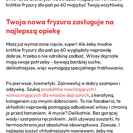
krótkie fryzury dla pań po 60 mają być Twoją wizytówką.
Twoja nowa fryzura zasługuje na
najlepszą opiekę
Masz już wymarzone cięcie, super! Ale żeby modne
krótkie fryzury dla pań po 60 wyglądały naprawdę
dobrze, trzeba o nie odrobinę zadbać. Włosy dojrzałe
mają swoje potrzeby – bywają bardziej suche,
delikatniejsze, więc wymagają specjalnego traktowania.
Po pierwsze, kosmetyki. Zainwestuj w dobry szampon i
odżywkę. Szukaj
produktów nawilżających i
wzmacniających dla włosów dojrzałych
, z keratyną,
kolagenem czy innymi dobrociami. To nie fanaberia, te
składniki naprawdę pomagają odbudować włosy i chronią
je przed łamaniem. A mycie? Delikatnie. Bez gorącej
wody i szarpania ręcznikiem. Jeśli używasz suszarki, to
termoochrona jest absolutnie obowiązkowa. Zawsze. I
najlepiej suszyć chłodniejszym nawiewem, żeby nie