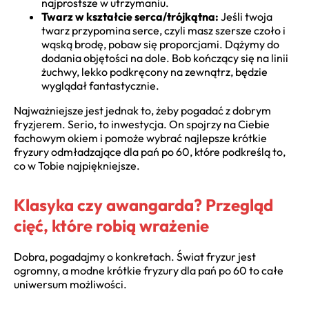
najprostsze w utrzymaniu.
Twarz w kształcie serca/trójkątna:
Jeśli twoja
twarz przypomina serce, czyli masz szersze czoło i
wąską brodę, pobaw się proporcjami. Dążymy do
dodania objętości na dole. Bob kończący się na linii
żuchwy, lekko podkręcony na zewnątrz, będzie
wyglądał fantastycznie.
Najważniejsze jest jednak to, żeby pogadać z dobrym
fryzjerem. Serio, to inwestycja. On spojrzy na Ciebie
fachowym okiem i pomoże wybrać najlepsze krótkie
fryzury odmładzające dla pań po 60, które podkreślą to,
co w Tobie najpiękniejsze.
Klasyka czy awangarda? Przegląd
cięć, które robią wrażenie
Dobra, pogadajmy o konkretach. Świat fryzur jest
ogromny, a modne krótkie fryzury dla pań po 60 to całe
uniwersum możliwości.