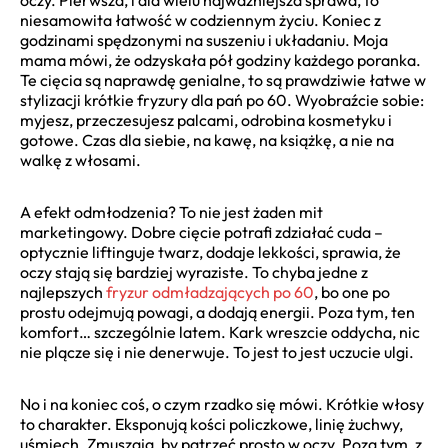
niesamowita łatwość w codziennym życiu. Koniec z
godzinami spędzonymi na suszeniu i układaniu. Moja
mama mówi, że odzyskała pół godziny każdego poranka.
Te cięcia są naprawdę genialne, to są prawdziwie łatwe w
stylizacji krótkie fryzury dla pań po 60. Wyobraźcie sobie:
myjesz, przeczesujesz palcami, odrobina kosmetyku i
gotowe. Czas dla siebie, na kawę, na książkę, a nie na
walkę z włosami.
A efekt odmłodzenia? To nie jest żaden mit
marketingowy. Dobre cięcie potrafi zdziałać cuda –
optycznie liftinguje twarz, dodaje lekkości, sprawia, że
oczy stają się bardziej wyraziste. To chyba jedne z
najlepszych
fryzur odmładzających po 60
, bo one po
prostu odejmują powagi, a dodają energii. Poza tym, ten
komfort… szczególnie latem. Kark wreszcie oddycha, nic
nie plącze się i nie denerwuje. To jest to jest uczucie ulgi.
No i na koniec coś, o czym rzadko się mówi. Krótkie włosy
to charakter. Eksponują kości policzkowe, linię żuchwy,
uśmiech. Zmuszają, by patrzeć prosto w oczy. Poza tym, z