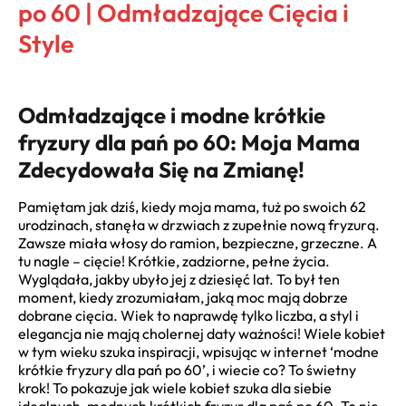
po 60 | Odmładzające Cięcia i
Style
Odmładzające i modne krótkie
fryzury dla pań po 60: Moja Mama
Zdecydowała Się na Zmianę!
Pamiętam jak dziś, kiedy moja mama, tuż po swoich 62
urodzinach, stanęła w drzwiach z zupełnie nową fryzurą.
Zawsze miała włosy do ramion, bezpieczne, grzeczne. A
tu nagle – cięcie! Krótkie, zadziorne, pełne życia.
Wyglądała, jakby ubyło jej z dziesięć lat. To był ten
moment, kiedy zrozumiałam, jaką moc mają dobrze
dobrane cięcia. Wiek to naprawdę tylko liczba, a styl i
elegancja nie mają cholernej daty ważności! Wiele kobiet
w tym wieku szuka inspiracji, wpisując w internet ‘modne
krótkie fryzury dla pań po 60’, i wiecie co? To świetny
krok! To pokazuje jak wiele kobiet szuka dla siebie