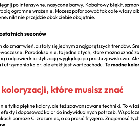
, sięgnij po intensywne, nasycone barwy. Kobaltowy błękit, szmara
e robią ogromne wrażenie. Możesz pofarbować tak całe włosy al
: nikt nie przejdzie obok ciebie obojętnie.
t ostatnich sezonów
do zmartwień, a stały się jednym z najgorętszych trendów. Sreb
owoczesne. Paradoksalnie, to jedne z tych, które można uznać z
mą i odpowiednią stylizacją wyglądają po prostu zjawiskowo. Al
 i utrzymania kolor, ale efekt jest wart zachodu. Te
modne kolo
 koloryzacji, które musisz znać
ie tylko piękne kolory, ale też zaawansowane techniki. To wła
e efekty i dopasować kolor do indywidualnych potrzeb. Współc
kach pomoże Ci zrozumieć, o co prosić fryzjera. Znajomość tych 
sów
.