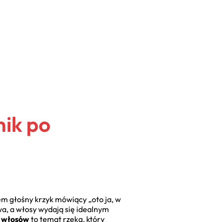
ik po
sem głośny krzyk mówiący „oto ja, w
wa, a włosy wydają się idealnym
e włosów
to temat rzeka, który