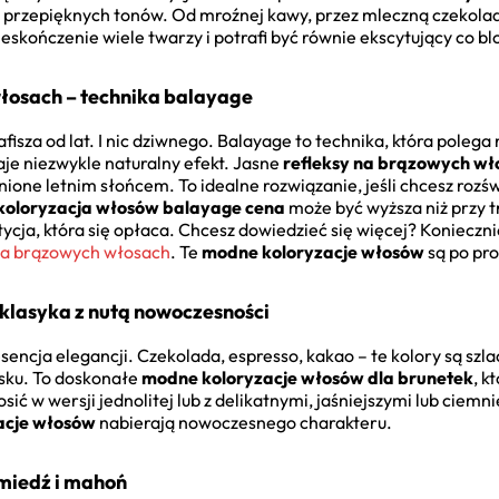
i przepięknych tonów. Od mroźnej kawy, przez mleczną czekoladę
skończenie wiele twarzy i potrafi być równie ekscytujący co bl
włosach – technika balayage
 z afisza od lat. I nic dziwnego. Balayage to technika, która po
aje niezwykle naturalny efekt. Jasne
refleksy na brązowych wło
nione letnim słońcem. To idealne rozwiązanie, jeśli chcesz rozśw
koloryzacja włosów balayage cena
może być wyższa niż przy t
tycja, która się opłaca. Chcesz dowiedzieć się więcej? Koniecz
 na brązowych włosach
. Te
modne koloryzacje włosów
są po pro
klasyka z nutą nowoczesności
encja elegancji. Czekolada, espresso, kakao – te kolory są szla
sku. To doskonałe
modne koloryzacje włosów dla brunetek
, k
sić w wersji jednolitej lub z delikatnymi, jaśniejszymi lub ciemn
acje włosów
nabierają nowoczesnego charakteru.
 miedź i mahoń