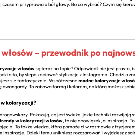
jmy, czasem przyprawia o ból głowy. Bo co wybrać? Czym się kie
 włosów – przewodnik po najnow
oryzacje włosów
są teraz na topie? Odpowiedź nie jest prosta
zi o to, by ślepo kopiować stylizacje z Instagrama. Chodzi o zna
ujesz się fantastycznie. Współczesne
modne koloryzacje włos
ę awangardy. To zabawa formą i kolorem, na którą możesz sobie
 w koloryzacji?
drogowskazy. Pokazują, co jest świeże, jakie techniki rozwijają st
trendy w koloryzacji włosów
, to nie obowiązek, a inspiracja. T
pojęcia. To także wiedza, która pomoże ci w rozmowie z fryzjer
 inspiracje. Dzięki temu unikniesz rozczarowań i wyjdziesz z sa