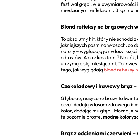
festiwal głębi, wielowymiarowości 
miedzianymi refleksami. Brąz ma nie
Blond refleksy na brązowych 
To absolutny hit, który nie schodzi
jaśniejszych pasm na włosach, co d
natury – wyglądają jak włosy rozjaś
odrostów. A co z kosztami? No cóż,
utrzymuje się miesiącami. To inwes
tego, jak wyglądają
blond refleksy
Czekoladowy i kawowy brąz – 
Głębokie, nasycone brązy to kwintes
oczu i dodają włosom zdrowego bla
kolor, dodając mu głębi. Można je no
te pozornie proste,
modne koloryz
Brąz z odcieniami czerwieni –