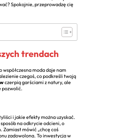
rować? Spokojnie, przeprowadzę cię
szych trendach
, bo współczesna moda daje nam
lezienie czegoś, co podkreśli twoją
ów
czerpią garściami z natury, ale
 pozwolić.
yliści i jakie efekty można uzyskać.
o sposób na odkrycie odcieni, o
em. Zamiast mówić „chcę coś
lonu zadowolona. To inwestycja w