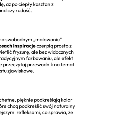
, aż po ciepły kasztan z
ond czy rudość.
lega na swobodnym „malowaniu”
sach inspiracje
czerpią prosto z
ietlić fryzurę, ale bez widocznych
radycyjnym farbowaniu, ale efekt
nie przeczytaj przewodnik na temat
stu zjawiskowe.
chetne, pięknie podkreślają kolor
tóre chcą podkreślić swój naturalny
iejszymi refleksami, co sprawia, że