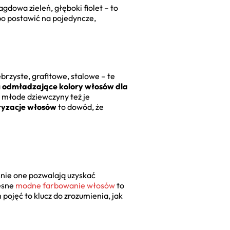
gdowa zieleń, głęboki fiolet – to
bo postawić na pojedyncze,
rzyste, grafitowe, stalowe – te
a
odmładzające kolory włosów dla
e młode dziewczyny też je
ryzacje włosów
to dowód, że
śnie one pozwalają uzyskać
zesne
modne farbowanie włosów
to
pojęć to klucz do zrozumienia, jak