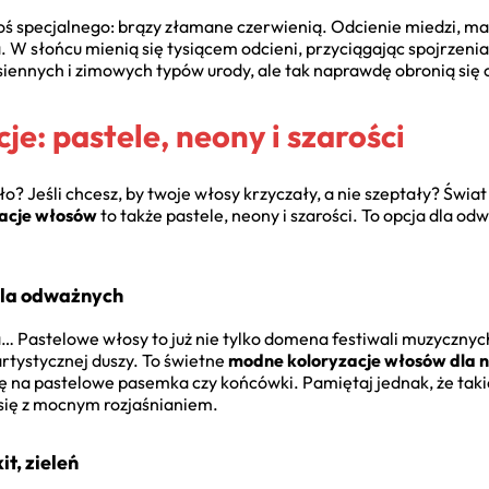
oś specjalnego: brązy złamane czerwienią. Odcienie miedzi, m
. W słońcu mienią się tysiącem odcieni, przyciągając spojrzenia
jesiennych i zimowych typów urody, ale tak naprawdę obronią się 
e: pastele, neony i szarości
mało? Jeśli chcesz, by twoje włosy krzyczały, a nie szeptały? Świa
acje włosów
to także pastele, neony i szarości. To opcja dla od
 dla odważnych
… Pastelowe włosy to już nie tylko domena festiwali muzycznych.
rtystycznej duszy. To świetne
modne koloryzacje włosów dla n
ię na pastelowe pasemka czy końcówki. Pamiętaj jednak, że tak
 się z mocnym rozjaśnianiem.
it, zieleń