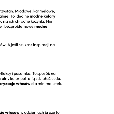
a przystań. Miodowe, karmelowe,
alnie. To idealne
modne kolory
u niż ich chłodne kuzynki. Nie
ne i bezproblemowe
modne
. A jeśli szukasz inspiracji na
efleksy i pasemka. To sposób na
ralny kolor potrafią zdziałać cuda.
oryzacje włosów
dla minimalistek.
cje włosów
w odcieniach brązu to