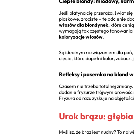
Ciepłe blondy: miodowy, kar
Jeśli platyna cię przeraża, świat s
piaskowe, złociste – te odcienie do
włosów dla blondynek
, które ceni
wymagają tak częstego tonowania i
koloryzacje włosów
.
Są idealnym rozwiązaniem dla pań, k
cięcie, które dopełni kolor, zobacz, 
Refleksy i pasemka na blond w
Czasem nie trzeba totalnej zmiany. 
dodanie fryzurze trójwymiarowości, 
Fryzura od razu zyskuje na objętośc
Urok brązu: głębi
Myślisz, że brąz jest nudny? To naj