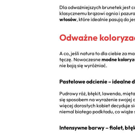
Dla odważniejszych brunetek jest c
klasycznemu brązowi ognia i pazura
włosów
, które idealnie pasują do 
Odważne koloryzacj
A co, jeśli natura to dla ciebie za 
tęczę. Nowoczesne
modne koloryz
nie boją się wyróżniać.
Pastelowe odcienie – idealne
Pudrowy róż, błękit, lawenda, mięta
się sposobem na wyrażenie swojej a
więcej dorosłych kobiet decyduje s
niemal białego podkładu, co wiąże
Intensywne barwy – fiolet, błęk