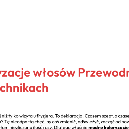
yzacje włosów Przewodn
echnikach
niż tylko wizyta u fryzjera. To deklaracja. Czasem szept, a cza
m? Tę nieodpartą chęć, by coś zmienić, odświeżyć, zacząć od no
am niezliczoną ilość razy. Dlatego właśnie
modne koloryzacj