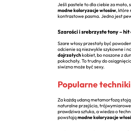
Jeśli pastele to dla ciebie za mało
modne koloryzacje włosów
, któr
kontrastowe pasma. Jedno jest pewne
Szarości i srebrzyste tony – hi
Szare włosy przestały być powodem 
odcienie są niezwykle szykowne i n
dojrzałych
kobiet, bo noszone z du
pokochały. To trudny do osiągnięcia
siwizna może być sexy.
Popularne techniki
Za każdą udaną metamorfozą stoją n
naturalne przejścia, trójwymiarow
prawdziwa sztuka, a wiedza o techni
powstają
modne koloryzacje wło