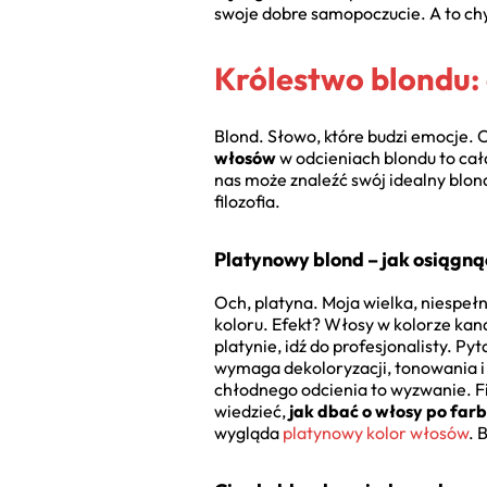
swoje dobre samopoczucie. A to ch
Królestwo blondu: o
Blond. Słowo, które budzi emocje. O
włosów
w odcieniach blondu to cał
nas może znaleźć swój idealny blond,
filozofia.
Platynowy blond – jak osiągną
Och, platyna. Moja wielka, niespeł
koloru. Efekt? Włosy w kolorze kan
platynie, idź do profesjonalisty. Pyt
wymaga dekoloryzacji, tonowania i
chłodnego odcienia to wyzwanie. F
wiedzieć,
jak dbać o włosy po far
wygląda
platynowy kolor włosów
. 