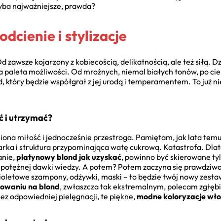
yba najważniejsze, prawda?
dcienie i stylizacje
d zawsze kojarzony z kobiecością, delikatnością, ale też siłą. Dz
a paleta możliwości. Od mroźnych, niemal białych tonów, po cie
 który będzie współgrał z jej urodą i temperamentem. To już nie 
ć i utrzymać?
niona miłość i jednocześnie przestroga. Pamiętam, jak lata te
arka i struktura przypominająca watę cukrową. Katastrofa. Dl
anie,
platynowy blond jak uzyskać
, powinno być skierowane tyl
 potężnej dawki wiedzy. A potem? Potem zaczyna się prawdziw
ioletowe szampony, odżywki, maski – to będzie twój nowy zesta
bowaniu na blond
, zwłaszcza tak ekstremalnym, polecam zgłębić
Bez odpowiedniej pielęgnacji, te piękne,
modne koloryzacje wł