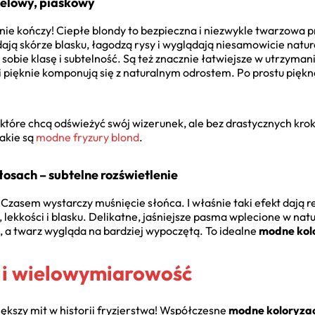
melowy, piaskowy
ię nie kończy! Ciepłe blondy to bezpieczna i niezwykle twarzow
dają skórze blasku, łagodzą rysy i wyglądają niesamowicie natur
ą sobie klasę i subtelność. Są też znacznie łatwiejsze w utrzymani
 pięknie komponują się z naturalnym odrostem. Po prostu pięk
tóre chcą odświeżyć swój wizerunek, ale bez drastycznych kroków
jakie są
modne fryzury blond
.
łosach – subtelne rozświetlenie
Czasem wystarczy muśnięcie słońca. I właśnie taki efekt dają r
lekkości i blasku. Delikatne, jaśniejsze pasma wplecione w natu
i, a twarz wygląda na bardziej wypoczętą. To idealne
modne kol
a i wielowymiarowość
większy mit w historii fryzjerstwa! Współczesne
modne koloryza