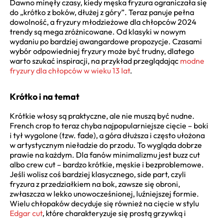
Dawno minęły czasy, kiedy męska fryzura ograniczała się
do „krótko z boków, dłużej z góry”. Teraz panuje pełna
dowolność, a fryzury młodzieżowe dla chłopców 2024
trendy są mega zróżnicowane. Od klasyki w nowym
wydaniu po bardziej awangardowe propozycje. Czasami
wybór odpowiedniej fryzury może być trudny, dlatego
warto szukać inspiracji, na przykład przeglądając
modne
fryzury dla chłopców w wieku 13 lat
.
Krótko i na temat
Krótkie włosy są praktyczne, ale nie muszą być nudne.
French crop to teraz chyba najpopularniejsze cięcie – boki
i tył wygolone (tzw. fade), a góra dłuższa i często ułożona
w artystycznym nieładzie do przodu. To wygląda dobrze
prawie na każdym. Dla fanów minimalizmu jest buzz cut
albo crew cut – bardzo krótkie, męskie i bezproblemowe.
Jeśli wolisz coś bardziej klasycznego, side part, czyli
fryzura z przedziałkiem na bok, zawsze się obroni,
zwłaszcza w lekko unowocześnionej, luźniejszej formie.
Wielu chłopaków decyduje się również na cięcie w stylu
Edgar cut
, które charakteryzuje się prostą grzywką i