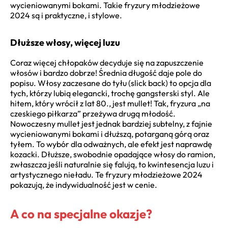
wycieniowanymi bokami. Takie fryzury młodzieżowe
2024 są i praktyczne, i stylowe.
Dłuższe włosy, więcej luzu
Coraz więcej chłopaków decyduje się na zapuszczenie
włosów i bardzo dobrze! Średnia długość daje pole do
popisu. Włosy zaczesane do tyłu (slick back) to opcja dla
tych, którzy lubią elegancki, trochę gangsterski styl. Ale
hitem, który wrócił z lat 80., jest mullet! Tak, fryzura „na
czeskiego piłkarza” przeżywa drugą młodość.
Nowoczesny mullet jest jednak bardziej subtelny, z fajnie
wycieniowanymi bokami i dłuższą, potarganą górą oraz
tyłem. To wybór dla odważnych, ale efekt jest naprawdę
kozacki. Dłuższe, swobodnie opadające włosy do ramion,
zwłaszcza jeśli naturalnie się falują, to kwintesencja luzu i
artystycznego nieładu. Te fryzury młodzieżowe 2024
pokazują, że indywidualność jest w cenie.
A co na specjalne okazje?