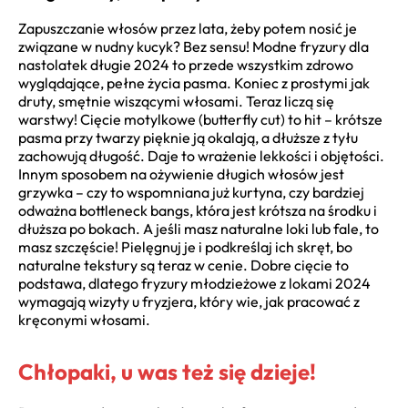
Zapuszczanie włosów przez lata, żeby potem nosić je
związane w nudny kucyk? Bez sensu! Modne fryzury dla
nastolatek długie 2024 to przede wszystkim zdrowo
wyglądające, pełne życia pasma. Koniec z prostymi jak
druty, smętnie wiszącymi włosami. Teraz liczą się
warstwy! Cięcie motylkowe (butterfly cut) to hit – krótsze
pasma przy twarzy pięknie ją okalają, a dłuższe z tyłu
zachowują długość. Daje to wrażenie lekkości i objętości.
Innym sposobem na ożywienie długich włosów jest
grzywka – czy to wspomniana już kurtyna, czy bardziej
odważna bottleneck bangs, która jest krótsza na środku i
dłuższa po bokach. A jeśli masz naturalne loki lub fale, to
masz szczęście! Pielęgnuj je i podkreślaj ich skręt, bo
naturalne tekstury są teraz w cenie. Dobre cięcie to
podstawa, dlatego fryzury młodzieżowe z lokami 2024
wymagają wizyty u fryzjera, który wie, jak pracować z
kręconymi włosami.
Chłopaki, u was też się dzieje!