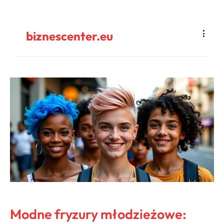
biznescenter.eu
Modne fryzury młodzieżowe: