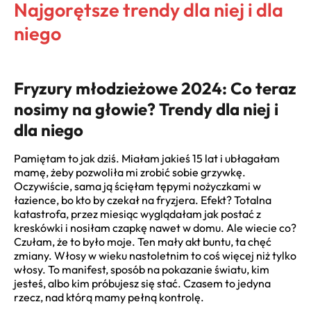
Najgorętsze trendy dla niej i dla
niego
Fryzury młodzieżowe 2024: Co teraz
nosimy na głowie? Trendy dla niej i
dla niego
Pamiętam to jak dziś. Miałam jakieś 15 lat i ubłagałam
mamę, żeby pozwoliła mi zrobić sobie grzywkę.
Oczywiście, sama ją ścięłam tępymi nożyczkami w
łazience, bo kto by czekał na fryzjera. Efekt? Totalna
katastrofa, przez miesiąc wyglądałam jak postać z
kreskówki i nosiłam czapkę nawet w domu. Ale wiecie co?
Czułam, że to było moje. Ten mały akt buntu, ta chęć
zmiany. Włosy w wieku nastoletnim to coś więcej niż tylko
włosy. To manifest, sposób na pokazanie światu, kim
jesteś, albo kim próbujesz się stać. Czasem to jedyna
rzecz, nad którą mamy pełną kontrolę.