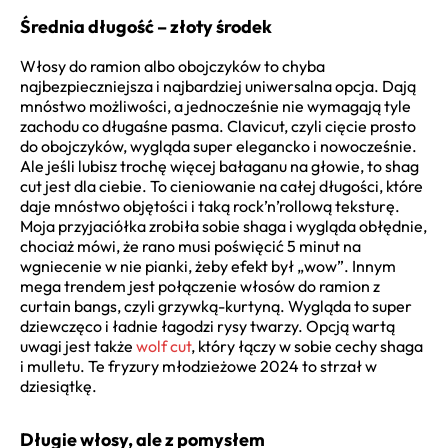
Średnia długość – złoty środek
Włosy do ramion albo obojczyków to chyba
najbezpieczniejsza i najbardziej uniwersalna opcja. Dają
mnóstwo możliwości, a jednocześnie nie wymagają tyle
zachodu co długaśne pasma. Clavicut, czyli cięcie prosto
do obojczyków, wygląda super elegancko i nowocześnie.
Ale jeśli lubisz trochę więcej bałaganu na głowie, to shag
cut jest dla ciebie. To cieniowanie na całej długości, które
daje mnóstwo objętości i taką rock’n’rollową teksturę.
Moja przyjaciółka zrobiła sobie shaga i wygląda obłędnie,
chociaż mówi, że rano musi poświęcić 5 minut na
wgniecenie w nie pianki, żeby efekt był „wow”. Innym
mega trendem jest połączenie włosów do ramion z
curtain bangs, czyli grzywką-kurtyną. Wygląda to super
dziewczęco i ładnie łagodzi rysy twarzy. Opcją wartą
uwagi jest także
wolf cut
, który łączy w sobie cechy shaga
i mulletu. Te fryzury młodzieżowe 2024 to strzał w
dziesiątkę.
Długie włosy, ale z pomysłem