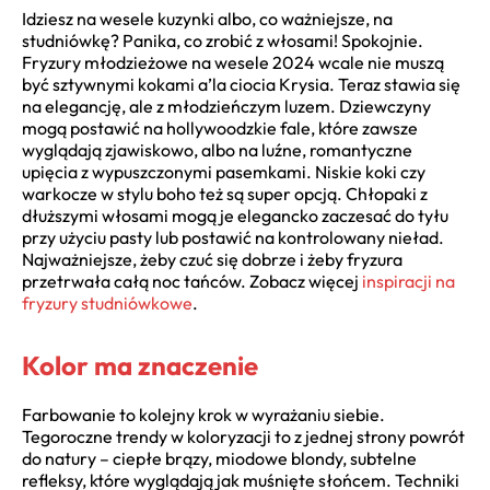
Idziesz na wesele kuzynki albo, co ważniejsze, na
studniówkę? Panika, co zrobić z włosami! Spokojnie.
Fryzury młodzieżowe na wesele 2024 wcale nie muszą
być sztywnymi kokami a’la ciocia Krysia. Teraz stawia się
na elegancję, ale z młodzieńczym luzem. Dziewczyny
mogą postawić na hollywoodzkie fale, które zawsze
wyglądają zjawiskowo, albo na luźne, romantyczne
upięcia z wypuszczonymi pasemkami. Niskie koki czy
warkocze w stylu boho też są super opcją. Chłopaki z
dłuższymi włosami mogą je elegancko zaczesać do tyłu
przy użyciu pasty lub postawić na kontrolowany nieład.
Najważniejsze, żeby czuć się dobrze i żeby fryzura
przetrwała całą noc tańców. Zobacz więcej
inspiracji na
fryzury studniówkowe
.
Kolor ma znaczenie
Farbowanie to kolejny krok w wyrażaniu siebie.
Tegoroczne trendy w koloryzacji to z jednej strony powrót
do natury – ciepłe brązy, miodowe blondy, subtelne
refleksy, które wyglądają jak muśnięte słońcem. Techniki