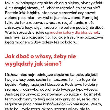
takie jak balayage czy airtouch dają piękny, płynny efekt.
Ale z drugiej strony, jeśli chcesz zaszaleć, to czemu nie?
Pastele (róż, błękit), intensywna czerwień czy nawet
zielone pasemka – wszystko jest dozwolone. Pamiętaj
tylko, że taka zabawa, zwłaszcza rozjaśnianie, może
zniszczyć włosy, więc trzeba o nie potem podwójnie dbać.
Warto sprawdzić, jakie są
modne kolory dla blondynek
,
jeśli myślisz o rozjaśnianiu. To, jakie fryzury młodzieżowe
będą modne w 2024, zależy też od koloru.
Jak dbać o włosy, żeby nie
wyglądały jak siano?
Możesz mieć najmodniejsze cięcie na świecie, ale jeśli
twoje włosy będą suche i zniszczone, to nic z tego nie
będzie. Pielęgnacja jest kluczowa. Podstawa to dobry
szampon i odżywka, dobrane do twojego typu włosów.
Jeśli często używasz prostownicy lub suszarki, kosmetyk
termoochronny to twój najlepszy przyjaciel, serio. No i
regularne podcinanie końcówek co 2-3 miesiące. Wiem,
że to boli, zwłaszcza jak zapuszczasz włosy, ale to