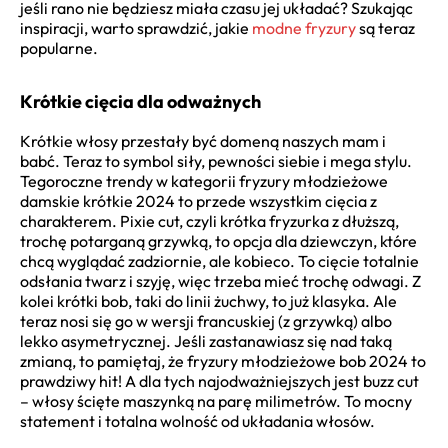
jeśli rano nie będziesz miała czasu jej układać? Szukając
inspiracji, warto sprawdzić, jakie
modne fryzury
są teraz
popularne.
Krótkie cięcia dla odważnych
Krótkie włosy przestały być domeną naszych mam i
babć. Teraz to symbol siły, pewności siebie i mega stylu.
Tegoroczne trendy w kategorii fryzury młodzieżowe
damskie krótkie 2024 to przede wszystkim cięcia z
charakterem. Pixie cut, czyli krótka fryzurka z dłuższą,
trochę potarganą grzywką, to opcja dla dziewczyn, które
chcą wyglądać zadziornie, ale kobieco. To cięcie totalnie
odsłania twarz i szyję, więc trzeba mieć trochę odwagi. Z
kolei krótki bob, taki do linii żuchwy, to już klasyka. Ale
teraz nosi się go w wersji francuskiej (z grzywką) albo
lekko asymetrycznej. Jeśli zastanawiasz się nad taką
zmianą, to pamiętaj, że fryzury młodzieżowe bob 2024 to
prawdziwy hit! A dla tych najodważniejszych jest buzz cut
– włosy ścięte maszynką na parę milimetrów. To mocny
statement i totalna wolność od układania włosów.