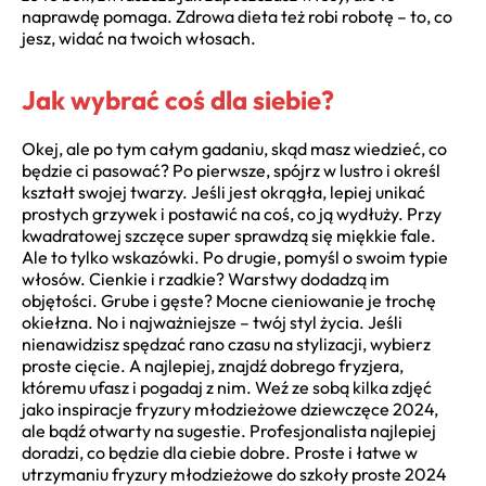
naprawdę pomaga. Zdrowa dieta też robi robotę – to, co
jesz, widać na twoich włosach.
Jak wybrać coś dla siebie?
Okej, ale po tym całym gadaniu, skąd masz wiedzieć, co
będzie ci pasować? Po pierwsze, spójrz w lustro i określ
kształt swojej twarzy. Jeśli jest okrągła, lepiej unikać
prostych grzywek i postawić na coś, co ją wydłuży. Przy
kwadratowej szczęce super sprawdzą się miękkie fale.
Ale to tylko wskazówki. Po drugie, pomyśl o swoim typie
włosów. Cienkie i rzadkie? Warstwy dodadzą im
objętości. Grube i gęste? Mocne cieniowanie je trochę
okiełzna. No i najważniejsze – twój styl życia. Jeśli
nienawidzisz spędzać rano czasu na stylizacji, wybierz
proste cięcie. A najlepiej, znajdź dobrego fryzjera,
któremu ufasz i pogadaj z nim. Weź ze sobą kilka zdjęć
jako inspiracje fryzury młodzieżowe dziewczęce 2024,
ale bądź otwarty na sugestie. Profesjonalista najlepiej
doradzi, co będzie dla ciebie dobre. Proste i łatwe w
utrzymaniu fryzury młodzieżowe do szkoły proste 2024