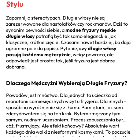
Stylu
Zapomnij o stereotypach. Długie włosy nie są
zarezerwowane dla nastolatków czy rockmanów. Dziś to
synonim pewności siebie, a
modne fryzury męskie
długie włosy
potrafią być tak samo eleganckie, jak
klasyczne, krótkie cięcie. Czasami nawet bardziej, bo dają
ogromne pole do popisu. Pytanie,
czy długie włosy
pasują każdemu mężczyźnie
, wciąż powraca, ale
odpowiedź jest prosta: tak, jeśli fryzura jest dobrze
dobrana.
Dlaczego Mężczyźni Wybierają Długie Fryzury?
Powodów jest mnóstwo. Dla jednych to ucieczka od
monotonii comiesięcznych wizyt u fryzjera. Dla innych –
sposób na wyróżnienie się z tłumu. Pamiętam, jak sam
zdecydowałem się na ten krok. Byłem zmęczony tym
samym, nudnym uczesaniem. Proces zapuszczania był…
cóż, frustrujący. Ale efekt końcowy? Absolutnie wart
każdego dnia walki z niesfornymi kosmykami. To poczucie