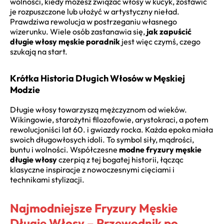
wolności, kiedy możesz związać włosy w kucyk, zostawić
je rozpuszczone lub ułożyć w artystyczny nieład.
Prawdziwa rewolucja w postrzeganiu własnego
wizerunku. Wiele osób zastanawia się,
jak zapuścić
długie włosy męskie poradnik
jest więc czymś, czego
szukają na start.
Krótka Historia Długich Włosów w Męskiej
Modzie
Długie włosy towarzyszą mężczyznom od wieków.
Wikingowie, starożytni filozofowie, arystokraci, a potem
rewolucjoniści lat 60. i gwiazdy rocka. Każda epoka miała
swoich długowłosych idoli. To symbol siły, mądrości,
buntu i wolności. Współczesne
modne fryzury męskie
długie włosy
czerpią z tej bogatej historii, łącząc
klasyczne inspiracje z nowoczesnymi cięciami i
technikami stylizacji.
Najmodniejsze Fryzury Męskie
Długie Włosy – Przewodnik po