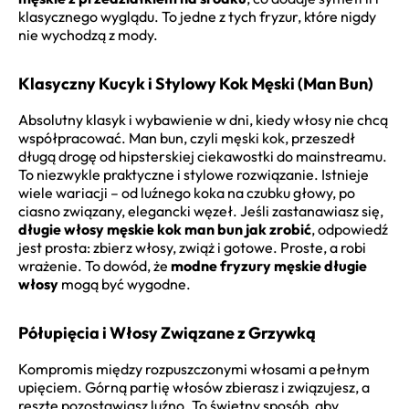
klasycznego wyglądu. To jedne z tych fryzur, które nigdy
nie wychodzą z mody.
Klasyczny Kucyk i Stylowy Kok Męski (Man Bun)
Absolutny klasyk i wybawienie w dni, kiedy włosy nie chcą
współpracować. Man bun, czyli męski kok, przeszedł
długą drogę od hipsterskiej ciekawostki do mainstreamu.
To niezwykle praktyczne i stylowe rozwiązanie. Istnieje
wiele wariacji – od luźnego koka na czubku głowy, po
ciasno związany, elegancki węzeł. Jeśli zastanawiasz się,
długie włosy męskie kok man bun jak zrobić
, odpowiedź
jest prosta: zbierz włosy, zwiąż i gotowe. Proste, a robi
wrażenie. To dowód, że
modne fryzury męskie długie
włosy
mogą być wygodne.
Półupięcia i Włosy Związane z Grzywką
Kompromis między rozpuszczonymi włosami a pełnym
upięciem. Górną partię włosów zbierasz i związujesz, a
resztę pozostawiasz luźno. To świetny sposób, aby