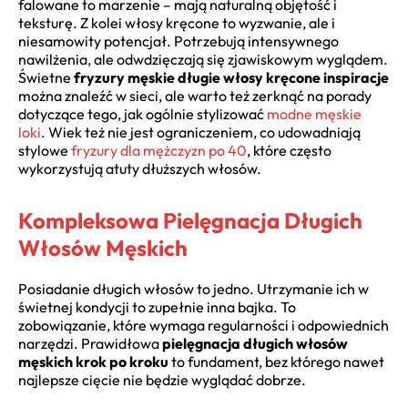
falowane to marzenie – mają naturalną objętość i
teksturę. Z kolei włosy kręcone to wyzwanie, ale i
niesamowity potencjał. Potrzebują intensywnego
nawilżenia, ale odwdzięczają się zjawiskowym wyglądem.
Świetne
fryzury męskie długie włosy kręcone inspiracje
można znaleźć w sieci, ale warto też zerknąć na porady
dotyczące tego, jak ogólnie stylizować
modne męskie
loki
. Wiek też nie jest ograniczeniem, co udowadniają
stylowe
fryzury dla mężczyzn po 40
, które często
wykorzystują atuty dłuższych włosów.
Kompleksowa Pielęgnacja Długich
Włosów Męskich
Posiadanie długich włosów to jedno. Utrzymanie ich w
świetnej kondycji to zupełnie inna bajka. To
zobowiązanie, które wymaga regularności i odpowiednich
narzędzi. Prawidłowa
pielęgnacja długich włosów
męskich krok po kroku
to fundament, bez którego nawet
najlepsze cięcie nie będzie wyglądać dobrze.