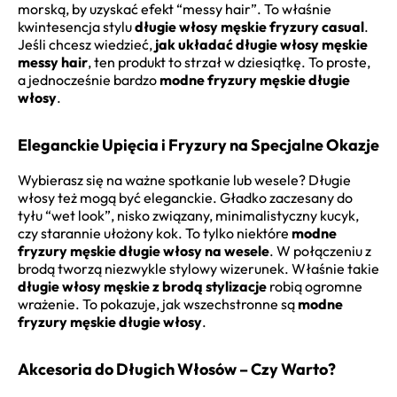
morską, by uzyskać efekt “messy hair”. To właśnie
kwintesencja stylu
długie włosy męskie fryzury casual
.
Jeśli chcesz wiedzieć,
jak układać długie włosy męskie
messy hair
, ten produkt to strzał w dziesiątkę. To proste,
a jednocześnie bardzo
modne fryzury męskie długie
włosy
.
Eleganckie Upięcia i Fryzury na Specjalne Okazje
Wybierasz się na ważne spotkanie lub wesele? Długie
włosy też mogą być eleganckie. Gładko zaczesany do
tyłu “wet look”, nisko związany, minimalistyczny kucyk,
czy starannie ułożony kok. To tylko niektóre
modne
fryzury męskie długie włosy na wesele
. W połączeniu z
brodą tworzą niezwykle stylowy wizerunek. Właśnie takie
długie włosy męskie z brodą stylizacje
robią ogromne
wrażenie. To pokazuje, jak wszechstronne są
modne
fryzury męskie długie włosy
.
Akcesoria do Długich Włosów – Czy Warto?