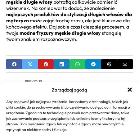
męskie długie włosy
potrafią całkowicie odmienić
wizerunek. Na koniec warto dodać, że znalezienie
najlepszych produktów do stylizacji długich włosów dla
mężczyzn
może zająć trochę czasu, ale jest kluczowe dla
końcowego efektu. Daj sobie czas i ciesz się procesem, a
twoje
modne fryzury męskie długie włosy
staną się
twoim znakiem rozpoznawczym.
PREVIOUS
Zarządzaj zgodą
Modne Kolory Włosów dla 60-latek |
Odmładzające Trendy i Porady
Aby zapewnić jak najlepsze wrażenia, korzystamy z technologii, takich jak
pliki cookie, do przechowywania i/lub uzyskiwania dostępu do informacji o
NEXT
urządzeniu. Zgoda na te technologie pozwoli nam przetwarzać dane, takie
jak zachowanie podczas przeglądania lub unikalne identyfikatory na tej
Odmładzające fryzury damskie dla 40 latki |
stronie. Brak wyrażenia zgody lub wycofanie zgody może niekorzystnie
Poradnik i Inspiracje
wpłynąć na niektóre cechy i funkcje.