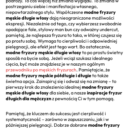
podróży. To coś więcej niż zmiana wyglądu. To zmiana w
postrzeganiu siebie i manifestacja własnego,
niepowtarzalnego stylu. Współczesne
modne fryzury
męskie długie włosy
dają nieograniczone możliwości
ekspresji. Niezależnie od tego, czy wybierzesz swobodnie
opadające fale, stylowy man bun czy odważny undercut,
pamiętaj, że najlepsza fryzura to taka, w której czujesz się
po prostu sobą. Wymaga to cierpliwości i odpowiedniej
pielęgnacji, ale efekt jest tego wart. Bo ostatecznie,
modne fryzury męskie długie włosy
to po prostu świetny
sposób na bycie sobą. Jeżeli wciąż szukasz idealnego
cięcia, być może znajdziesz je w naszym ogólnym
przewodniku po męskich fryzurach
. Pamiętajcie, że
modne fryzury męskie półdługie i długie
to także
świetna opcja. Zainspiruj się i odważ się na zmianę – to
pierwszy krok do znalezienia idealnej
modne fryzury
męskie długie włosy
dla siebie, a nasze
inspiracje fryzur
długich dla mężczyzn
z pewnością Ci w tym pomogą.
Pamiętaj, że kluczem do sukcesu jest cierpliwość i
systematyczność – zarówno w zapuszczaniu, jak i w
późniejszej pielęgnacji. Dobrze dobrane
modne fryzury