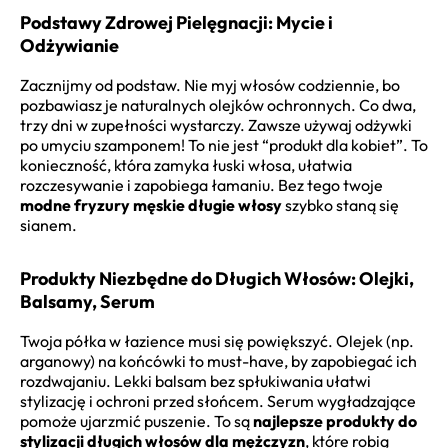
Podstawy Zdrowej Pielęgnacji: Mycie i
Odżywianie
Zacznijmy od podstaw. Nie myj włosów codziennie, bo
pozbawiasz je naturalnych olejków ochronnych. Co dwa,
trzy dni w zupełności wystarczy. Zawsze używaj odżywki
po umyciu szamponem! To nie jest “produkt dla kobiet”. To
konieczność, która zamyka łuski włosa, ułatwia
rozczesywanie i zapobiega łamaniu. Bez tego twoje
modne fryzury męskie długie włosy
szybko staną się
sianem.
Produkty Niezbędne do Długich Włosów: Olejki,
Balsamy, Serum
Twoja półka w łazience musi się powiększyć. Olejek (np.
arganowy) na końcówki to must-have, by zapobiegać ich
rozdwajaniu. Lekki balsam bez spłukiwania ułatwi
stylizację i ochroni przed słońcem. Serum wygładzające
pomoże ujarzmić puszenie. To są
najlepsze produkty do
stylizacji długich włosów dla mężczyzn
, które robią