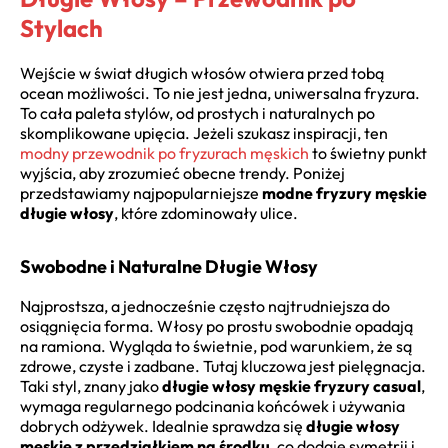
Stylach
Wejście w świat długich włosów otwiera przed tobą
ocean możliwości. To nie jest jedna, uniwersalna fryzura.
To cała paleta stylów, od prostych i naturalnych po
skomplikowane upięcia. Jeżeli szukasz inspiracji, ten
modny przewodnik po fryzurach męskich
to świetny punkt
wyjścia, aby zrozumieć obecne trendy. Poniżej
przedstawiamy najpopularniejsze
modne fryzury męskie
długie włosy
, które zdominowały ulice.
Swobodne i Naturalne Długie Włosy
Najprostsza, a jednocześnie często najtrudniejsza do
osiągnięcia forma. Włosy po prostu swobodnie opadają
na ramiona. Wygląda to świetnie, pod warunkiem, że są
zdrowe, czyste i zadbane. Tutaj kluczowa jest pielęgnacja.
Taki styl, znany jako
długie włosy męskie fryzury casual
,
wymaga regularnego podcinania końcówek i używania
dobrych odżywek. Idealnie sprawdza się
długie włosy
męskie z przedziałkiem na środku
, co dodaje symetrii i