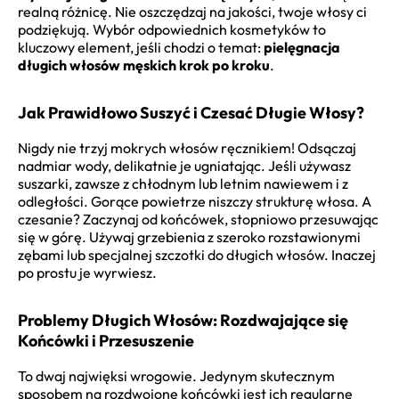
realną różnicę. Nie oszczędzaj na jakości, twoje włosy ci
podziękują. Wybór odpowiednich kosmetyków to
kluczowy element, jeśli chodzi o temat:
pielęgnacja
długich włosów męskich krok po kroku
.
Jak Prawidłowo Suszyć i Czesać Długie Włosy?
Nigdy nie trzyj mokrych włosów ręcznikiem! Odsączaj
nadmiar wody, delikatnie je ugniatając. Jeśli używasz
suszarki, zawsze z chłodnym lub letnim nawiewem i z
odległości. Gorące powietrze niszczy strukturę włosa. A
czesanie? Zaczynaj od końcówek, stopniowo przesuwając
się w górę. Używaj grzebienia z szeroko rozstawionymi
zębami lub specjalnej szczotki do długich włosów. Inaczej
po prostu je wyrwiesz.
Problemy Długich Włosów: Rozdwajające się
Końcówki i Przesuszenie
To dwaj najwięksi wrogowie. Jedynym skutecznym
sposobem na rozdwojone końcówki jest ich regularne