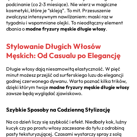
podcinanie (co 2-3 miesiące). Nie wierz w magiczne
kosmetyki, które je “skleją”. To mit. Przesuszenie
zwalczysz intensywnym nawilżaniem: maski raz w
tygodniu i wspomniane olejki. To nieodłączny element
dbania o
modne fryzury męskie długie włosy
.
Stylowanie Długich Włosów
Męskich: Od Casualu po Elegancję
Długie włosy dają niesamowitą elastyczność. W pięć
minut możesz przejść od surferskiego luzu do elegancji
godnej czerwonego dywanu. Warto poznać kilka trików,
dzięki którym twoje
modne fryzury męskie długie włosy
zawsze będą wyglądać zjawiskowo.
Szybkie Sposoby na Codzienną Stylizację
Na co dzień liczy się szybkość i efekt. Niedbały kok, luźny
kucyk czy po prostu włosy zaczesane do tyłu z odrobiną
pasty teksturyzującej. Czasami wystarczy spray z solą