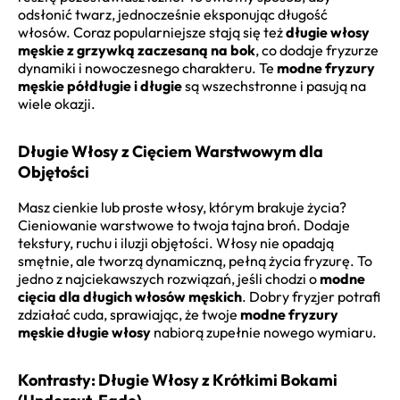
odsłonić twarz, jednocześnie eksponując długość
włosów. Coraz popularniejsze stają się też
długie włosy
męskie z grzywką zaczesaną na bok
, co dodaje fryzurze
dynamiki i nowoczesnego charakteru. Te
modne fryzury
męskie półdługie i długie
są wszechstronne i pasują na
wiele okazji.
Długie Włosy z Cięciem Warstwowym dla
Objętości
Masz cienkie lub proste włosy, którym brakuje życia?
Cieniowanie warstwowe to twoja tajna broń. Dodaje
tekstury, ruchu i iluzji objętości. Włosy nie opadają
smętnie, ale tworzą dynamiczną, pełną życia fryzurę. To
jedno z najciekawszych rozwiązań, jeśli chodzi o
modne
cięcia dla długich włosów męskich
. Dobry fryzjer potrafi
zdziałać cuda, sprawiając, że twoje
modne fryzury
męskie długie włosy
nabiorą zupełnie nowego wymiaru.
Kontrasty: Długie Włosy z Krótkimi Bokami