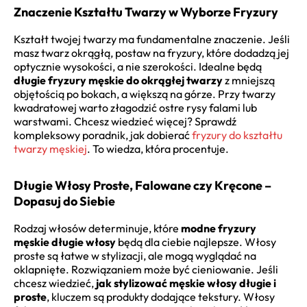
Znaczenie Kształtu Twarzy w Wyborze Fryzury
Kształt twojej twarzy ma fundamentalne znaczenie. Jeśli
masz twarz okrągłą, postaw na fryzury, które dodadzą jej
optycznie wysokości, a nie szerokości. Idealne będą
długie fryzury męskie do okrągłej twarzy
z mniejszą
objętością po bokach, a większą na górze. Przy twarzy
kwadratowej warto złagodzić ostre rysy falami lub
warstwami. Chcesz wiedzieć więcej? Sprawdź
kompleksowy poradnik, jak dobierać
fryzury do kształtu
twarzy męskiej
. To wiedza, która procentuje.
Długie Włosy Proste, Falowane czy Kręcone –
Dopasuj do Siebie
Rodzaj włosów determinuje, które
modne fryzury
męskie długie włosy
będą dla ciebie najlepsze. Włosy
proste są łatwe w stylizacji, ale mogą wyglądać na
oklapnięte. Rozwiązaniem może być cieniowanie. Jeśli
chcesz wiedzieć,
jak stylizować męskie włosy długie i
proste
, kluczem są produkty dodające tekstury. Włosy