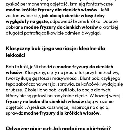
zyskać permanentną objętość. Istnieją fantastyczne
modne krótkie fryzury dla cienkich włosów
. Jeśli
zastanawiasz się,
jak obciąć cienkie włosy żeby
wyglądały na gęste
, odpowiedź brzmi: krótko! Dobrze
dobrane
modne fryzury do cienkich włosów
o krótkiej
długości potrafią całkowicie odmienić wygląd.
Klasyczny bob i jego wariacje: Idealne dla
lekkości
Bob to król, jeśli chodzi o
modne fryzury do cienkich
włosów
. Klasyczny, cięty na prosto tuż przy linii żuchwy,
tworzy iluzję gęstości i masywności. Blunt bob, czyli jego
tępo zakończona wersja, sprawia, że końcówki wydają się
grubsze. Z kolei long bob, czyli lob, to opcja dla tych,
którzy nie są gotowi na radykalne cięcie. W każdej wersji
fryzury na boba dla cienkich włosów
dają wrażenie
objętości. A jeśli szukasz więcej inspiracji na cięcia,
sprawdź
modne fryzury dla krótkich włosów
.
Odważne pixie cut: Jak nadać mu objętości?