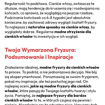
Regularność to podstawa. Cienkie włosy, zwłaszcza te
dłuższe, mają tendencję do kruszenia się i rozdwajania na
końcach, co sprawia, że wyglądają na jeszcze rzadsze.
Podcinanie końcówek co 6-8 tygodni jest absolutnie
konieczne, by zachować zdrowy wygląd i kształt fryzury.
To najlepsza z
naturalne sposoby na cienkie włosy
, by
wyglądały dobrze. Regularne
modne strzyżenie dla
cienkich włosów
to inwestycja w ich wygląd.
Twoja Wymarzona Fryzura:
Podsumowanie i Inspiracje
Znalezienie idealnej,
modne fryzury do cienkich włosów
to proces. To podróż, a nie jednorazowa decyzja. Nie bój
się eksperymentować. Porozmawiaj ze swoim fryzjerem,
pokaż mu inspiracje, ale też posłuchaj jego rad. On
najlepiej oceni,
jakie są modne fryzury dla cienkich
włosów
, które pasują do Twojego kształtu twarzy i stylu
życia. Pamiętaj, że
najlepsze fryzury dla bardzo
cienkich włosów
to te, w których czujesz się pewnie i
pięknie. Niezależnie czy to odważne pixie, klasyczny bob