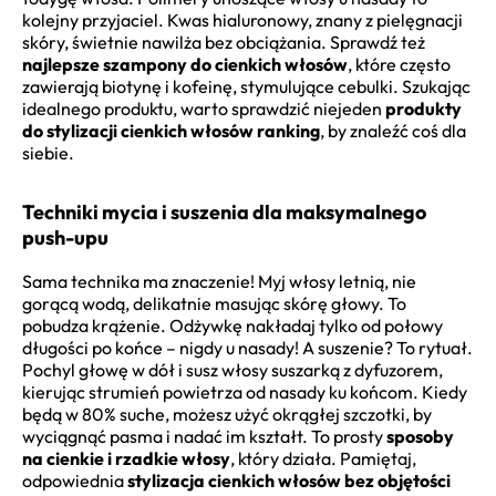
kolejny przyjaciel. Kwas hialuronowy, znany z pielęgnacji
skóry, świetnie nawilża bez obciążania. Sprawdź też
najlepsze szampony do cienkich włosów
, które często
zawierają biotynę i kofeinę, stymulujące cebulki. Szukając
idealnego produktu, warto sprawdzić niejeden
produkty
do stylizacji cienkich włosów ranking
, by znaleźć coś dla
siebie.
Techniki mycia i suszenia dla maksymalnego
push-upu
Sama technika ma znaczenie! Myj włosy letnią, nie
gorącą wodą, delikatnie masując skórę głowy. To
pobudza krążenie. Odżywkę nakładaj tylko od połowy
długości po końce – nigdy u nasady! A suszenie? To rytuał.
Pochyl głowę w dół i susz włosy suszarką z dyfuzorem,
kierując strumień powietrza od nasady ku końcom. Kiedy
będą w 80% suche, możesz użyć okrągłej szczotki, by
wyciągnąć pasma i nadać im kształt. To prosty
sposoby
na cienkie i rzadkie włosy
, który działa. Pamiętaj,
odpowiednia
stylizacja cienkich włosów bez objętości