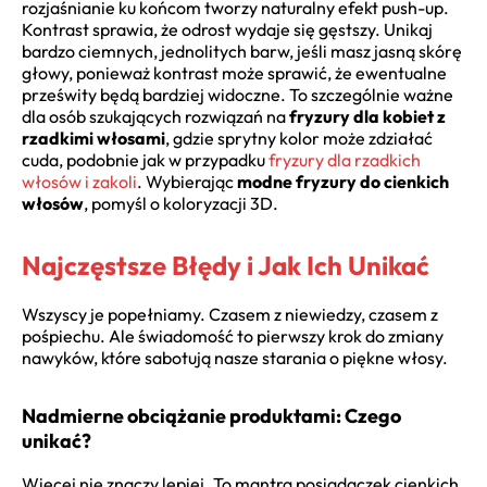
rozjaśnianie ku końcom tworzy naturalny efekt push-up.
Kontrast sprawia, że odrost wydaje się gęstszy. Unikaj
bardzo ciemnych, jednolitych barw, jeśli masz jasną skórę
głowy, ponieważ kontrast może sprawić, że ewentualne
prześwity będą bardziej widoczne. To szczególnie ważne
dla osób szukających rozwiązań na
fryzury dla kobiet z
rzadkimi włosami
, gdzie sprytny kolor może zdziałać
cuda, podobnie jak w przypadku
fryzury dla rzadkich
włosów i zakoli
. Wybierając
modne fryzury do cienkich
włosów
, pomyśl o koloryzacji 3D.
Najczęstsze Błędy i Jak Ich Unikać
Wszyscy je popełniamy. Czasem z niewiedzy, czasem z
pośpiechu. Ale świadomość to pierwszy krok do zmiany
nawyków, które sabotują nasze starania o piękne włosy.
Nadmierne obciążanie produktami: Czego
unikać?
Więcej nie znaczy lepiej. To mantra posiadaczek cienkich