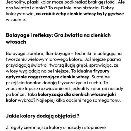
Jednolity, płaski kolor może podkreślać brak gęstości. Ale
gra światła i cienia? To zupełnie inna historia. Dobry
kolorysta wie,
co zrobić żeby cienkie włosy były gęstsze
wizualnie.
Balayage i refleksy: Gra światła na cienkich
włosach
Balayage, sombre, flamboyage – techniki te polegają na
tworzeniu wielowymiarowego koloru. Jaśniejsze pasma
przyciągają światło i tworzą iluzję głębi, sprawiając, że
włosy wyglądają na pełniejsze. To idealne
fryzury
optycznie zagęszczające cienkie włosy
. Subtelne
przejścia tonalne dodają fryzurze życia i ruchu. To
znacznie lepsze rozwiązanie niż jednolity kolor od nasady
po końce. Taka
koloryzacja dla cienkich włosów jaki
kolor
wybrać? Najlepiej kilka odcieni tego samego tonu.
Jakie kolory dodają objętości?
Z reguły ciemniejsze kolory u nasady i stopniowe