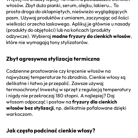
włosów. Zbyt dużo pianki, serum, olejku, lakieru… To
prosta droga do oklapniętych, nieświeżo wyglądających
pasm. Używaj produktów z umiarem, zaczynając od ilości
wielkości orzecha laskowego. Aplikuj je głównie u nasady
(produkty do objętości) lub na końcach (produkty
odżywcze). Wybieraj
modne fryzury do cienkich włosów
,
które nie wymagają tony stylizatorów.
Zbyt agresywna stylizacja termiczna
Codzienne prostowanie czy kręcenie włosów na
najwyższej temperaturze to zbrodnia. Cienkie włosy są
delikatne i łatwo je przepalić. Zawsze używaj
termoochrony! Inwestuj w sprzęt z regulacją temperatury
i nigdy nie przekraczaj 180 stopni. A najlepiej? Daj
włosom odpocząć i postaw na
fryzury dla cienkich
włosów bez stylizacji
, np. delikatnie pofalowane dzięki
warkoczom.
Jak często podcinać cienkie włosy?