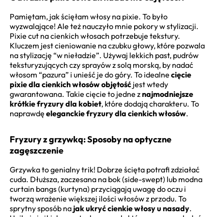
Pamiętam, jak ścięłam włosy na pixie. To było
wyzwalające! Ale też nauczyło mnie pokory w stylizacji.
Pixie cut na cienkich włosach potrzebuje tekstury.
Kluczem jest cieniowanie na czubku głowy, które pozwala
na stylizację “w nieładzie”. Używaj lekkich past, pudrów
teksturyzujących czy sprayów z solą morską, by nadać
włosom “pazura” i unieść je do góry. To idealne
cięcie
pixie dla cienkich włosów objętość
jest wtedy
gwarantowana. Takie cięcie to jedne z
najmodniejsze
krótkie fryzury dla kobiet
, które dodają charakteru. To
naprawdę
eleganckie fryzury dla cienkich włosów
.
Fryzury z grzywką: Sposoby na optyczne
zagęszczenie
Grzywka to genialny trik! Dobrze ścięta potrafi zdziałać
cuda. Dłuższa, zaczesana na bok (side-swept) lub modna
curtain bangs (kurtyna) przyciągają uwagę do oczu i
tworzą wrażenie większej ilości włosów z przodu. To
sprytny sposób na
jak ukryć cienkie włosy u nasady
.