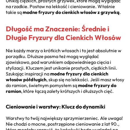
Unikaj ciężkich, prostych grzywek, które mogą wyglądać
na rzadkie. Postaw na lekkość i cieniowanie. Właśnie
takie są
modne fryzury do cienkich włosów z grzywką
.
Długość ma Znaczenie: Średnie i
Długie Fryzury dla Cienkich Włosów
Nie każdy marzy o krótkich włosach i to jest absolutnie w
porządku. Dłuższe pasma też mogą wyglądać
zjawiskowo, pod warunkiem odpowiedniego cięcia i
stylizacji. Kluczem jest unikanie prostych, ciężkich linii.
Szukając inspiracji na
modne fryzury dla cienkich
włosów półdługich
, skup się na lekkości. Jeśli masz włosy
do ramion, świetnym pomysłem są
modne fryzury do
ramion
, które łączą zalety krótszych i dłuższych cięć.
Cieniowanie i warstwy: Klucz do dynamiki
Warstwy to twój największy sprzymierzeniec. Ale uwaga!
Nie chodzi o mocne, postrzępione cieniowanie z lat 90.,
które mogłoby sprawić, że końcówki będą wyglądać na