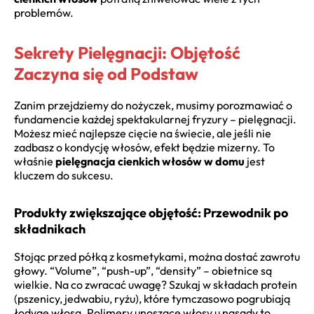
problemów.
Sekrety Pielęgnacji: Objętość
Zaczyna się od Podstaw
Zanim przejdziemy do nożyczek, musimy porozmawiać o
fundamencie każdej spektakularnej fryzury – pielęgnacji.
Możesz mieć najlepsze cięcie na świecie, ale jeśli nie
zadbasz o kondycję włosów, efekt będzie mizerny. To
właśnie
pielęgnacja cienkich włosów w domu
jest
kluczem do sukcesu.
Produkty zwiększające objętość: Przewodnik po
składnikach
Stojąc przed półką z kosmetykami, można dostać zawrotu
głowy. “Volume”, “push-up”, “density” – obietnice są
wielkie. Na co zwracać uwagę? Szukaj w składach protein
(pszenicy, jedwabiu, ryżu), które tymczasowo pogrubiają
łodygę włosa. Polimery unoszące włosy u nasady to