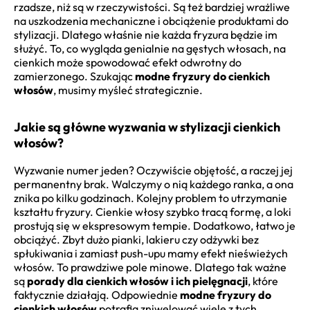
rzadsze, niż są w rzeczywistości. Są też bardziej wrażliwe
na uszkodzenia mechaniczne i obciążenie produktami do
stylizacji. Dlatego właśnie nie każda fryzura będzie im
służyć. To, co wygląda genialnie na gęstych włosach, na
cienkich może spowodować efekt odwrotny do
zamierzonego. Szukając
modne fryzury do cienkich
włosów
, musimy myśleć strategicznie.
Jakie są główne wyzwania w stylizacji cienkich
włosów?
Wyzwanie numer jeden? Oczywiście objętość, a raczej jej
permanentny brak. Walczymy o nią każdego ranka, a ona
znika po kilku godzinach. Kolejny problem to utrzymanie
kształtu fryzury. Cienkie włosy szybko tracą formę, a loki
prostują się w ekspresowym tempie. Dodatkowo, łatwo je
obciążyć. Zbyt dużo pianki, lakieru czy odżywki bez
spłukiwania i zamiast push-upu mamy efekt nieświeżych
włosów. To prawdziwe pole minowe. Dlatego tak ważne
są
porady dla cienkich włosów i ich pielęgnacji
, które
faktycznie działają. Odpowiednie
modne fryzury do
cienkich włosów
potrafią zniwelować wiele z tych