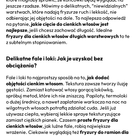
jeszcze rzadsze. Mówimy o delikatnych, “niewidzialnych”
warstwach, które nadają fryzurze ruch i lekkość, nie
odbierając jej objętości na dole. To najlepsza odpowiedź
na pytanie,
jakie cięcie do cienkich włosów jest
najlepsze
, jeśli chcesz zachować długość. Idealne
fryzury dla cienkich włosów długich warstwowych
to te
z subtelnym stopniowaniem.
Delikatne fale i loki: Jak je uzyskać bez
obciążania?
Fale i loki to najprostszy sposób na to,
jak dodać
objętości cienkim włosom
. Tekstura zawsze tworzy iluzję
gęstości. Zamiast katować włosy gorącą lokówką,
spróbuj metod, które ich nie zniszczą. Papiloty, termoloki
o dużej średnicy, a nawet zaplatanie warkocza na noc na
wilgotnych włosach potrafią zdziałać cuda. Jeśli już
używasz ciepła, wybieraj lekkie spraye teksturyzujące
zamiast ciężkich pianek. Czasem
proste fryzury dla
cienkich włosów
, jak luźne fale, robią największe
wrażenie. Ciekawie wyglądają też
fryzury do ramion dla