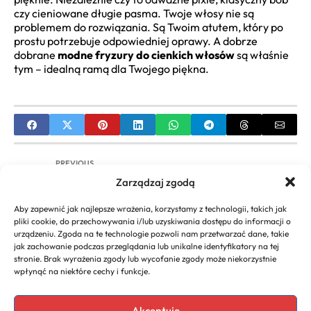
czy cieniowane długie pasma. Twoje włosy nie są
problemem do rozwiązania. Są Twoim atutem, który po
prostu potrzebuje odpowiedniej oprawy. A dobrze
dobrane
modne fryzury do cienkich włosów
są właśnie
tym – idealną ramą dla Twojego piękna.
PREVIOUS
Zarządzaj zgodą
Fryzura do cienkich wlosow – Jak dodać objętości i
stylu
Aby zapewnić jak najlepsze wrażenia, korzystamy z technologii, takich jak
pliki cookie, do przechowywania i/lub uzyskiwania dostępu do informacji o
NEXT
urządzeniu. Zgoda na te technologie pozwoli nam przetwarzać dane, takie
jak zachowanie podczas przeglądania lub unikalne identyfikatory na tej
Modne grzywki Przewodnik po stylach cięciach i
stronie. Brak wyrażenia zgody lub wycofanie zgody może niekorzystnie
pielęgnacji
wpłynąć na niektóre cechy i funkcje.
Akceptuję