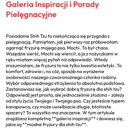
Galeria Inspiracji i Porady
Pielęgnacyjne
Posiadanie Shih Tzu to niekończąca się przygoda z
pielęgnacją. Pamiętam, jak pierwszy raz próbowałam
ogarnąć fryzurę mojego psa, Mochi. To był chaos.
Wszędzie sierść, Mochi się wiercił, a ja z nożyczkami w
ręku miałam więcej pytań niż odpowiedzi. Wtedy
zrozumiałam, że fryzura to nie tylko kwestia estetyki. To
komfort, zdrowie i, no cóż, sposób na wyrażenie
osobowości naszego czworonożnego członka rodziny.
Wybór odpowiedniego strzyżenia to absolutna podstawa.
Zastanawiasz się, jak wybrać dobrą fryzurę dla shih tzu?
Odpowiedź jest prosta, ale jednocześnie złożona – zależy
od stylu życia Twojego i Twojego psa. Czy jesteście typem
kanapowca, czy może uwielbiacie długie, błotniste
spacery? To wszystko ma znaczenie. W tym artykule
znajdziesz kompletną **galeria inspiracji** i dowiesz się,
jakie są **modne fryzury dla shih tzu**.