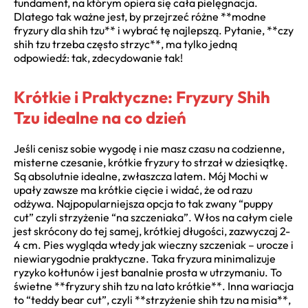
fundament, na którym opiera się cała pielęgnacja.
Dlatego tak ważne jest, by przejrzeć różne **modne
fryzury dla shih tzu** i wybrać tę najlepszą. Pytanie, **czy
shih tzu trzeba często strzyc**, ma tylko jedną
odpowiedź: tak, zdecydowanie tak!
Krótkie i Praktyczne: Fryzury Shih
Tzu idealne na co dzień
Jeśli cenisz sobie wygodę i nie masz czasu na codzienne,
misterne czesanie, krótkie fryzury to strzał w dziesiątkę.
Są absolutnie idealne, zwłaszcza latem. Mój Mochi w
upały zawsze ma krótkie cięcie i widać, że od razu
odżywa. Najpopularniejsza opcja to tak zwany “puppy
cut” czyli strzyżenie “na szczeniaka”. Włos na całym ciele
jest skrócony do tej samej, krótkiej długości, zazwyczaj 2-
4 cm. Pies wygląda wtedy jak wieczny szczeniak – urocze i
niewiarygodnie praktyczne. Taka fryzura minimalizuje
ryzyko kołtunów i jest banalnie prosta w utrzymaniu. To
świetne **fryzury shih tzu na lato krótkie**. Inna wariacja
to “teddy bear cut”, czyli **strzyżenie shih tzu na misia**,