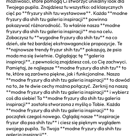
możliwości, które pomogą Ci stworzyć unikalny look dla
Twojego pupila. Znajdziesz tu wszystko: od klasycznych
cięć po **fryzury shih tzu wystawowe**. Każda **modne
fryzury dla shih tzu galeria inspiracji** powinna
pokazywać różnorodność. To właśnie nasza **modne
fryzury dla shih tzu galeria inspiracji** ma na celu.
Zobaczysz tu **wygodne fryzury dla shih tzu** na co
dzień, ale też bardziej ekstrawaganckie propozycje. Te
**najnowsze trendy fryzur shih tzu** pokazują, że psia
moda ma się świetnie. Oglądając tę **galeria
inspiracji**, z pewnością znajdziesz coś, co Cię zachwyci.
Pamiętaj, że najlepsze **modne fryzury dla shih tzu** to
te, które są zarówno piękne, jak i funkcjonalne. Nasza
**modne fryzury dla shih tzu galeria inspiracji** to dowód
na to, że te dwie cechy można połączyć. Zerknij na naszą
**modne fryzury dla shih tzu galeria inspiracji** i wybierz
coś dla siebie! Ta **modne fryzury dla shih tzu galeria
inspiracji** została stworzona z myślą o Tobie. Każda
**modne fryzury dla shih tzu galeria inspiracji** to
początek czegoś nowego. Oglądaj nasze **inspiracje
fryzur dla psa shih tzu** i ciesz się pięknym wyglądem
swojego pupila. To Twoja **modne fryzury dla shih tzu
galeria inspiracji**.