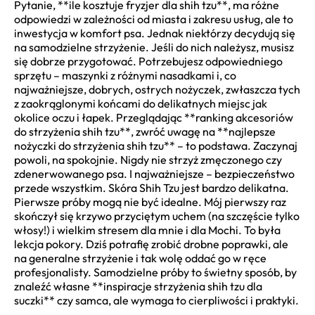
Pytanie, **ile kosztuje fryzjer dla shih tzu**, ma różne
odpowiedzi w zależności od miasta i zakresu usług, ale to
inwestycja w komfort psa. Jednak niektórzy decydują się
na samodzielne strzyżenie. Jeśli do nich należysz, musisz
się dobrze przygotować. Potrzebujesz odpowiedniego
sprzętu – maszynki z różnymi nasadkami i, co
najważniejsze, dobrych, ostrych nożyczek, zwłaszcza tych
z zaokrąglonymi końcami do delikatnych miejsc jak
okolice oczu i łapek. Przeglądając **ranking akcesoriów
do strzyżenia shih tzu**, zwróć uwagę na **najlepsze
nożyczki do strzyżenia shih tzu** – to podstawa. Zaczynaj
powoli, na spokojnie. Nigdy nie strzyż zmęczonego czy
zdenerwowanego psa. I najważniejsze – bezpieczeństwo
przede wszystkim. Skóra Shih Tzu jest bardzo delikatna.
Pierwsze próby mogą nie być idealne. Mój pierwszy raz
skończył się krzywo przyciętym uchem (na szczęście tylko
włosy!) i wielkim stresem dla mnie i dla Mochi. To była
lekcja pokory. Dziś potrafię zrobić drobne poprawki, ale
na generalne strzyżenie i tak wolę oddać go w ręce
profesjonalisty. Samodzielne próby to świetny sposób, by
znaleźć własne **inspiracje strzyżenia shih tzu dla
suczki** czy samca, ale wymaga to cierpliwości i praktyki.