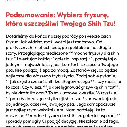
Podsumowanie: Wybierz fryzurę,
która uszczęśliwi Twojego Shih Tzu!
Dotarliśmy do końca naszej podróży po świecie psich
fryzur. Jak widzisz, możliwości jest mnóstwo. Od
praktycznych, krótkich cięć, po spektakularne, długie
szaty. Przeglądając niezliczone **modne fryzury dla shih
tzu** i wertując każdą **galeria inspiracji**, pamiętaj o
jednym – najważniejszy jest komfort i szczęście Twojego
psa. Nie podążaj ślepo za modą. Zastanów się, co będzie
najlepsze dla Waszego trybu życia. Zadaj sobie pytanie,
**jak często czesać shih tzu długowłosego** i czy masz na
to czas. Czy wiesz, **jak pielęgnować grzywkę shih tzu**,
by nie drażniła oczu? To są kluczowe kwestie. Wszystkie
**porady dotyczące stylizacji shih tzu** sprowadzają się
do jednego: obserwuj swojego psa. Jego samopoczucie
jest najlepszym wskaźnikiem. Mam nadzieję, że ta
obszerna **modne fryzury dla shih tzu galeria inspiracji**
i porady pomogły Ci podjąć decyzję. Niezależnie od tego,
czy wybierzesz strzyżenie na misia, czy zapuścisz długi