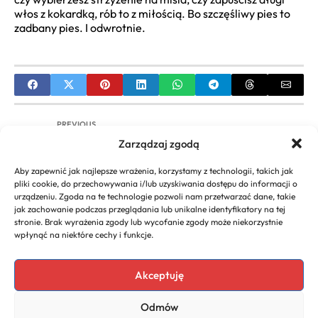
włos z kokardką, rób to z miłością. Bo szczęśliwy pies to
zadbany pies. I odwrotnie.
PREVIOUS
Zarządzaj zgodą
Najlepsza Aplikacja do Zmiany Fryzury 2024:
Przetestuj Zanim Obetniesz!
Aby zapewnić jak najlepsze wrażenia, korzystamy z technologii, takich jak
pliki cookie, do przechowywania i/lub uzyskiwania dostępu do informacji o
NEXT
urządzeniu. Zgoda na te technologie pozwoli nam przetwarzać dane, takie
jak zachowanie podczas przeglądania lub unikalne identyfikatory na tej
Fryzury Leszka Czajki: Sekrety Stylu, Inspiracje i
stronie. Brak wyrażenia zgody lub wycofanie zgody może niekorzystnie
Ponadczasowe Cięcia
wpłynąć na niektóre cechy i funkcje.
Akceptuję
Copyright 2026. All rights
Polecany program do
Odmów
reserved powered by
faktur