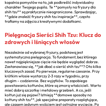
kopalnia pomysłów na to, jak podkreślić indywidualny
charakter Twojego pupila. Te **pomysły na fryzury dla
shih tzu** są praktycznie nieograniczone. Sprawdzając,
**gdzie znaleźć fryzury shih tzu inspiracje**, często
trafiamy na zdjęcia z kreatywnymi dodatkami.
Pielęgnacja Sierści Shih Tzu: Klucz do
zdrowych i lśniących włosów
Niezależnie od wybranej fryzury, podstawą jest
systematyczna pielęgnacja. To fundament, bez którego
nawet najpiękniejsze cięcie nie będzie wyglądać dobrze.
Zastanawiasz się, **jak dbać o sierść shih tzu**? Oto kilka
kluczowych zasad. Po pierwsze, regularne czesanie. Przy
krótkim włosie wystarczy 2-3 razy w tygodniu, przy
długim – codziennie. Bez wyjątków. To zapobiega
powstawaniu kołtunów, które są zmorą właścicieli. Warto
mieć dobrą szczotkę i metalowy grzebień. A co, jeśli
kołtun już się pojawi? Istnieją **domowe sposoby na
kołtuny shih tzu**, jak specjalne preparaty rozplątujące,
ale czasem jedynym wyjściem jest ostrożne wycięcie. Po