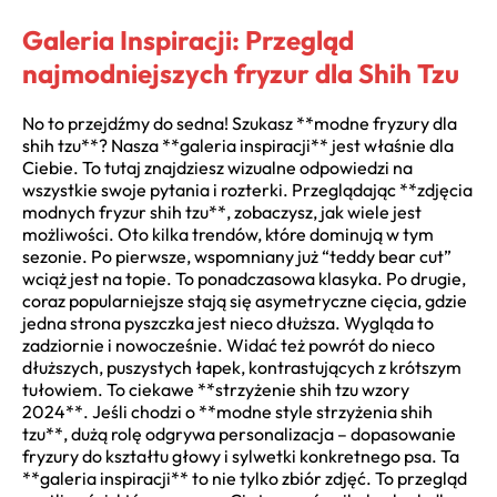
Galeria Inspiracji: Przegląd
najmodniejszych fryzur dla Shih Tzu
No to przejdźmy do sedna! Szukasz **modne fryzury dla
shih tzu**? Nasza **galeria inspiracji** jest właśnie dla
Ciebie. To tutaj znajdziesz wizualne odpowiedzi na
wszystkie swoje pytania i rozterki. Przeglądając **zdjęcia
modnych fryzur shih tzu**, zobaczysz, jak wiele jest
możliwości. Oto kilka trendów, które dominują w tym
sezonie. Po pierwsze, wspomniany już “teddy bear cut”
wciąż jest na topie. To ponadczasowa klasyka. Po drugie,
coraz popularniejsze stają się asymetryczne cięcia, gdzie
jedna strona pyszczka jest nieco dłuższa. Wygląda to
zadziornie i nowocześnie. Widać też powrót do nieco
dłuższych, puszystych łapek, kontrastujących z krótszym
tułowiem. To ciekawe **strzyżenie shih tzu wzory
2024**. Jeśli chodzi o **modne style strzyżenia shih
tzu**, dużą rolę odgrywa personalizacja – dopasowanie
fryzury do kształtu głowy i sylwetki konkretnego psa. Ta
**galeria inspiracji** to nie tylko zbiór zdjęć. To przegląd