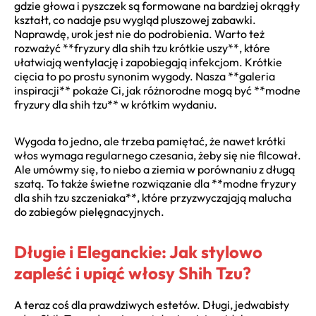
gdzie głowa i pyszczek są formowane na bardziej okrągły
kształt, co nadaje psu wygląd pluszowej zabawki.
Naprawdę, urok jest nie do podrobienia. Warto też
rozważyć **fryzury dla shih tzu krótkie uszy**, które
ułatwiają wentylację i zapobiegają infekcjom. Krótkie
cięcia to po prostu synonim wygody. Nasza **galeria
inspiracji** pokaże Ci, jak różnorodne mogą być **modne
fryzury dla shih tzu** w krótkim wydaniu.
Wygoda to jedno, ale trzeba pamiętać, że nawet krótki
włos wymaga regularnego czesania, żeby się nie filcował.
Ale umówmy się, to niebo a ziemia w porównaniu z długą
szatą. To także świetne rozwiązanie dla **modne fryzury
dla shih tzu szczeniaka**, które przyzwyczajają malucha
do zabiegów pielęgnacyjnych.
Długie i Eleganckie: Jak stylowo
zapleść i upiąć włosy Shih Tzu?
A teraz coś dla prawdziwych estetów. Długi, jedwabisty