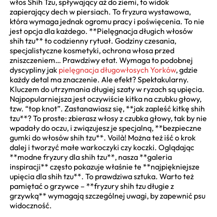
włos Shih Tzu, spływający aż do ziemi, to widok
zapierający dech w piersiach. To fryzura wystawowa,
która wymaga jednak ogromu pracy i poświęcenia. To nie
jest opcja dla każdego. **Pielęgnacja długich włosów
shih tzu** to codzienny rytuał. Godziny czesania,
specjalistyczne kosmetyki, ochrona włosa przed
zniszczeniem… Prawdziwy etat. Wymaga to podobnej
dyscypliny jak
pielęgnacja długowłosych Yorków
, gdzie
każdy detal ma znaczenie. Ale efekt? Spektakularny.
Kluczem do utrzymania długiej szaty w ryzach są upięcia.
Najpopularniejsza jest oczywiście kitka na czubku głowy,
tzw. “top knot”. Zastanawiasz się, **jak zapleść kitkę shih
tzu**? To proste: zbierasz włosy z czubka głowy, tak by nie
wpadały do oczu, i związujesz je specjalną, **bezpieczne
gumki do włosów shih tzu**. Voilà! Można też iść o krok
dalej i tworzyć małe warkoczyki czy koczki. Oglądając
**modne fryzury dla shih tzu**, nasza **galeria
inspiracji** często pokazuje właśnie te **najpiękniejsze
upięcia dla shih tzu**. To prawdziwa sztuka. Warto też
pamiętać o grzywce – **fryzury shih tzu długie z
grzywką** wymagają szczególnej uwagi, by zapewnić psu
widoczność.