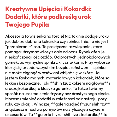
Kreatywne Upięcia i Kokardki:
Dodatki, które podkreślą urok
Twojego Pupila
Akcesoria to wisienka na torcie! Nic tak nie dodaje uroku
jak dobrze dobrana kokardka czy spinka. I nie, to nie jest
“przebieranie” psa. To praktyczne rozwiązanie, które
pomaga utrzymać włosy z dala od oczu. Rynek oferuje
nieskończoną ilość ozdób. Od prostych, jednokolorowych
gumek, po wymyślne spinki z kryształkami. Przy wyborze
kieruj się przede wszystkim bezpieczeństwem – spinka
nie może ciągnąć włosów ani wbijać się w skórę. Ja
jestem fanką małych, materiałowych kokardek, które są
lekkie i bezpieczne. Taki **shih tzu z kokiem na głowie** i
uroczą kokardką to klasyka gatunku. To także świetny
sposób na urozmaicenie fryzury bez drastycznego cięcia.
Możesz zmieniać dodatki w zależności od nastroju, pory
roku czy okazji. W naszej **galeria zdjęć fryzur shih tzu**
znajdziesz mnóstwo pomysłów na stylizacje z użyciem
akcesoriów. Ta **galeria fryzur shih tzu z kokardką** to