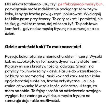
Dla efektu totalnego luzu, czyli
perfekcyjnego messy bun
,
po związaniu możesz delikatnie pociągnąć za włosy w
koku, żeby go trochę powiększyć i poluzować. Wyciągnij
też kilka pasm przy twarzy. To cały sekret. I pamiętaj, nie
ściskaj gumki za mocno, daj włosom żyć. To podstawa
komfortu, gdy nosisz męską fryzurę na samuraja na co
dzień.
Gdzie umieścić kok? To ma znaczenie!
Pozycja koka totalnie zmienia charakter fryzury. Wysoki
kok na czubku głowy to mocny, dynamiczny statement.
Kojarzy mi się z kreatywnością i odwagą. Średni, na
potylicy, to uniwersalny klasyk. Pasuje do wszystkiego –
od bluzy po marynarkę. Niski kok nad karkiem to z kolei
opcja bardziej subtelna, trochę artystyczna. Ja lubię
zmieniać wysokość w zależności od nastroju i tego, co
mam na sobie. To fajny sposób na odświeżenie swojego
wyglądu bez żadnego wysiłku, a męska fryzura na
samuraja daje takie możliwości.