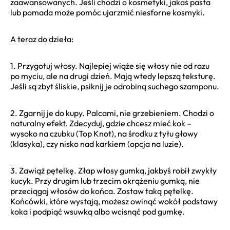
zaawansowanych. Jeśli chodzi o kosmetyki, jakaś pasta
lub pomada może pomóc ujarzmić niesforne kosmyki.
A teraz do dzieła:
1. Przygotuj włosy. Najlepiej wiąże się włosy nie od razu
po myciu, ale na drugi dzień. Mają wtedy lepszą teksturę.
Jeśli są zbyt śliskie, psiknij je odrobiną suchego szamponu.
2. Zgarnij je do kupy. Palcami, nie grzebieniem. Chodzi o
naturalny efekt. Zdecyduj, gdzie chcesz mieć kok –
wysoko na czubku (Top Knot), na środku z tyłu głowy
(klasyka), czy nisko nad karkiem (opcja na luzie).
3. Zawiąż pętelkę. Złap włosy gumką, jakbyś robił zwykły
kucyk. Przy drugim lub trzecim okrążeniu gumką, nie
przeciągaj włosów do końca. Zostaw taką pętelkę.
Końcówki, które wystają, możesz owinąć wokół podstawy
koka i podpiąć wsuwką albo wcisnąć pod gumkę.