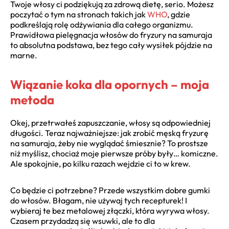
Twoje włosy ci podziękują za zdrową dietę, serio. Możesz
poczytać o tym na stronach takich jak
WHO
, gdzie
podkreślają rolę odżywiania dla całego organizmu.
Prawidłowa pielęgnacja włosów do fryzury na samuraja
to absolutna podstawa, bez tego cały wysiłek pójdzie na
marne.
Wiązanie koka dla opornych – moja
metoda
Okej, przetrwałeś zapuszczanie, włosy są odpowiedniej
długości. Teraz najważniejsze: jak zrobić męską fryzurę
na samuraja, żeby nie wyglądać śmiesznie? To prostsze
niż myślisz, chociaż moje pierwsze próby były… komiczne.
Ale spokojnie, po kilku razach wejdzie ci to w krew.
Co będzie ci potrzebne? Przede wszystkim dobre gumki
do włosów. Błagam, nie używaj tych recepturek! I
wybieraj te bez metalowej złączki, która wyrywa włosy.
Czasem przydadzą się wsuwki, ale to dla