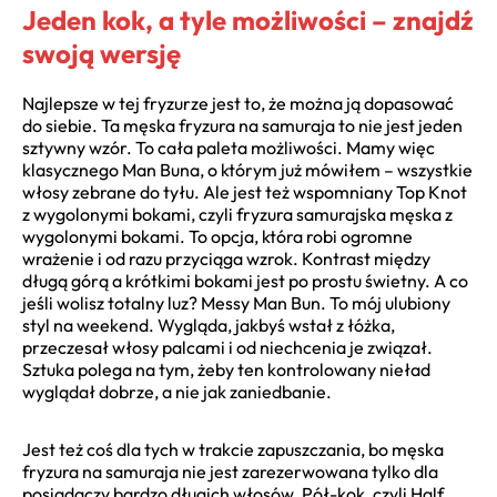
Jeden kok, a tyle możliwości – znajdź
swoją wersję
Najlepsze w tej fryzurze jest to, że można ją dopasować
do siebie. Ta męska fryzura na samuraja to nie jest jeden
sztywny wzór. To cała paleta możliwości. Mamy więc
klasycznego Man Buna, o którym już mówiłem – wszystkie
włosy zebrane do tyłu. Ale jest też wspomniany Top Knot
z wygolonymi bokami, czyli fryzura samurajska męska z
wygolonymi bokami. To opcja, która robi ogromne
wrażenie i od razu przyciąga wzrok. Kontrast między
długą górą a krótkimi bokami jest po prostu świetny. A co
jeśli wolisz totalny luz? Messy Man Bun. To mój ulubiony
styl na weekend. Wygląda, jakbyś wstał z łóżka,
przeczesał włosy palcami i od niechcenia je związał.
Sztuka polega na tym, żeby ten kontrolowany nieład
wyglądał dobrze, a nie jak zaniedbanie.
Jest też coś dla tych w trakcie zapuszczania, bo męska
fryzura na samuraja nie jest zarezerwowana tylko dla
posiadaczy bardzo długich włosów. Pół-kok, czyli Half