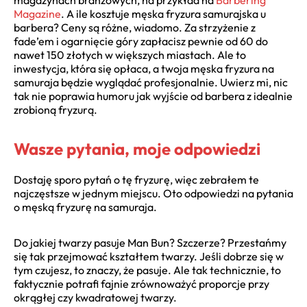
magazynach branżowych, na przykład na
Barbering
Magazine
. A ile kosztuje męska fryzura samurajska u
barbera? Ceny są różne, wiadomo. Za strzyżenie z
fade’em i ogarnięcie góry zapłacisz pewnie od 60 do
nawet 150 złotych w większych miastach. Ale to
inwestycja, która się opłaca, a twoja męska fryzura na
samuraja będzie wyglądać profesjonalnie. Uwierz mi, nic
tak nie poprawia humoru jak wyjście od barbera z idealnie
zrobioną fryzurą.
Wasze pytania, moje odpowiedzi
Dostaję sporo pytań o tę fryzurę, więc zebrałem te
najczęstsze w jednym miejscu. Oto odpowiedzi na pytania
o męską fryzurę na samuraja.
Do jakiej twarzy pasuje Man Bun? Szczerze? Przestańmy
się tak przejmować kształtem twarzy. Jeśli dobrze się w
tym czujesz, to znaczy, że pasuje. Ale tak technicznie, to
faktycznie potrafi fajnie zrównoważyć proporcje przy
okrągłej czy kwadratowej twarzy.