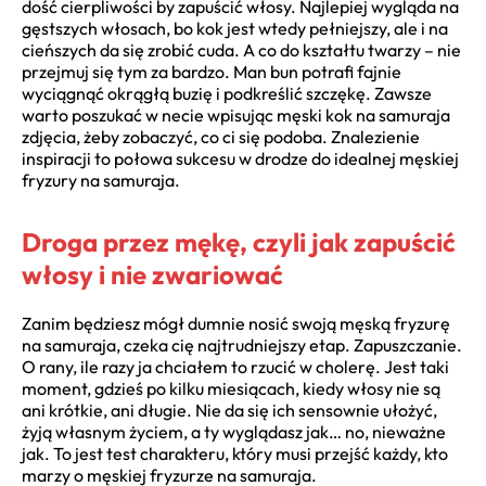
dość cierpliwości by zapuścić włosy. Najlepiej wygląda na
gęstszych włosach, bo kok jest wtedy pełniejszy, ale i na
cieńszych da się zrobić cuda. A co do kształtu twarzy – nie
przejmuj się tym za bardzo. Man bun potrafi fajnie
wyciągnąć okrągłą buzię i podkreślić szczękę. Zawsze
warto poszukać w necie wpisując męski kok na samuraja
zdjęcia, żeby zobaczyć, co ci się podoba. Znalezienie
inspiracji to połowa sukcesu w drodze do idealnej męskiej
fryzury na samuraja.
Droga przez mękę, czyli jak zapuścić
włosy i nie zwariować
Zanim będziesz mógł dumnie nosić swoją męską fryzurę
na samuraja, czeka cię najtrudniejszy etap. Zapuszczanie.
O rany, ile razy ja chciałem to rzucić w cholerę. Jest taki
moment, gdzieś po kilku miesiącach, kiedy włosy nie są
ani krótkie, ani długie. Nie da się ich sensownie ułożyć,
żyją własnym życiem, a ty wyglądasz jak… no, nieważne
jak. To jest test charakteru, który musi przejść każdy, kto
marzy o męskiej fryzurze na samuraja.