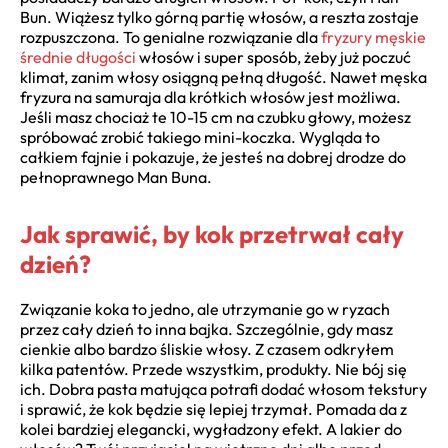
Bun. Wiążesz tylko górną partię włosów, a reszta zostaje
rozpuszczona. To genialne rozwiązanie dla
fryzury męskie
średnie długości
włosów i super sposób, żeby już poczuć
klimat, zanim włosy osiągną pełną długość. Nawet męska
fryzura na samuraja dla krótkich włosów jest możliwa.
Jeśli masz chociaż te 10-15 cm na czubku głowy, możesz
spróbować zrobić takiego mini-koczka. Wygląda to
całkiem fajnie i pokazuje, że jesteś na dobrej drodze do
pełnoprawnego Man Buna.
Jak sprawić, by kok przetrwał cały
dzień?
Związanie koka to jedno, ale utrzymanie go w ryzach
przez cały dzień to inna bajka. Szczególnie, gdy masz
cienkie albo bardzo śliskie włosy. Z czasem odkryłem
kilka patentów. Przede wszystkim, produkty. Nie bój się
ich. Dobra pasta matująca potrafi dodać włosom tekstury
i sprawić, że kok będzie się lepiej trzymał. Pomada da z
kolei bardziej elegancki, wygładzony efekt. A lakier do