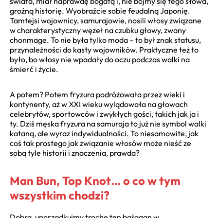
świata, miał naprawdę bogatą i, nie bójmy się tego słowa,
groźną historię. Wyobraźcie sobie feudalną Japonię.
Tamtejsi wojownicy, samurajowie, nosili włosy związane
w charakterystyczny węzeł na czubku głowy, zwany
chonmage. To nie była tylko moda – to był znak statusu,
przynależności do kasty wojowników. Praktyczne też to
było, bo włosy nie wpadały do oczu podczas walki na
śmierć i życie.
A potem? Potem fryzura podróżowała przez wieki i
kontynenty, aż w XXI wieku wylądowała na głowach
celebrytów, sportowców i zwykłych gości, takich jak ja i
ty. Dziś męska fryzura na samuraja to już nie symbol walki
kataną, ale wyraz indywidualności. To niesamowite, jak
coś tak prostego jak związanie włosów może nieść ze
sobą tyle historii i znaczenia, prawda?
Man Bun, Top Knot… o co w tym
wszystkim chodzi?
Dobra, uporządkujmy trochę ten bałagan w