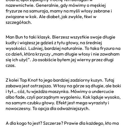
nazewnictwie. Generalnie, gdy mówimy o męskiej
fryzurze na samuraja, mamy na myśli włosy zebrane i
związane w kok. Ale diabeł, jak zwykle, tkwi w
szczegółach.
Man Bun to taki klasyk. Bierzesz wszystkie swoje długie
kudły i wiążesz je gdzieś z tyłu głowy, na średniej
wysokości. Luźniej, bardziej naturalnie. To taka fryzura na
co dzień, która krzyczy „mam długie włosy i nie zawaham
się ich użyć”. Ja osobiście byłem jej wierny przez długi
czas.
Z kolei Top Knot to jego bardziej zadziorny kuzyn. Tutaj
zabawa jest ostrzejsza. Włosy na górze są długie, ale boki
i tył… cóż, tu wjeżdża maszynka. Mówimy o undercucie
albo fade, czyli porządnym wygoleniu. Kok ląduje wysoko,
na samym czubku głowy. Efekt jest mega wyrazisty i
nowoczesny. To opcja dla odważniejszych.
A dla kogo to jest? Szczerze? Prawie dla każdego, kto ma