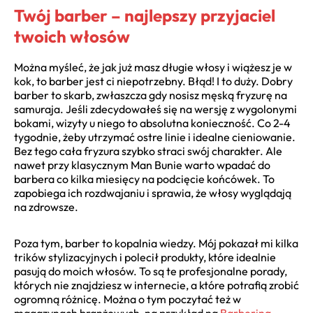
Twój barber – najlepszy przyjaciel
twoich włosów
Można myśleć, że jak już masz długie włosy i wiążesz je w
kok, to barber jest ci niepotrzebny. Błąd! I to duży. Dobry
barber to skarb, zwłaszcza gdy nosisz męską fryzurę na
samuraja. Jeśli zdecydowałeś się na wersję z wygolonymi
bokami, wizyty u niego to absolutna konieczność. Co 2-4
tygodnie, żeby utrzymać ostre linie i idealne cieniowanie.
Bez tego cała fryzura szybko straci swój charakter. Ale
nawet przy klasycznym Man Bunie warto wpadać do
barbera co kilka miesięcy na podcięcie końcówek. To
zapobiega ich rozdwajaniu i sprawia, że włosy wyglądają
na zdrowsze.
Poza tym, barber to kopalnia wiedzy. Mój pokazał mi kilka
trików stylizacyjnych i polecił produkty, które idealnie
pasują do moich włosów. To są te profesjonalne porady,
których nie znajdziesz w internecie, a które potrafią zrobić
ogromną różnicę. Można o tym poczytać też w