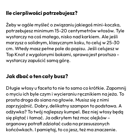
Ile cierpliwości potrzebujesz?
Żeby w ogóle myśleć o związaniu jakiegoś mini-koczka,
potrzebujesz minimum 15-20 centymetrów włosów. Tyle
wystarczy na coś małego, nisko nad karkiem. Ale jeśli
marzysz o solidnym, klasycznym koku, to celuj w 25-30
cm. Wtedy masz pełne pole do popisu. Jeśli celujesz w
Top Knot z wygolonymi bokami, sprawa jest prostsza –
wystarczy zapuścić samą górę.
Jak dbać o ten cały busz?
Długie włosy u faceta to nie to samo co krótkie. Zapomnij
o myciu ich byle czym i wycieraniu ręcznikiem na jeża. To
prosta droga do siana na głowie. Musisz się z nimi
zaprzyjaźnić. Dobry, delikatny szampon to podstawa. A
odżywka? To twój najlepszy kumpel. Bez niej włosy będą
się plątać i łamać. Ja odkryłem też moc olejków –
arganowy potrafi zdziałać cuda na przesuszonych
końcówkach. I pamiętaj, to co jesz, też ma znaczenie.