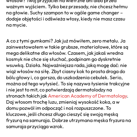
włosów? Twój przyjaciel na wietrzne dni albo przed
ważnym wyjściem. Tylko bez przesady, nie chcesz hełmu
na głowie. Suchy szampon to w ogóle game changer –
dodaje objętości i odświeża włosy, kiedy nie masz czasu
na mycie.
A co z tymi gumkami? Jak już mówiłem, zero metalu. Ja
zainwestowałem w takie grubsze, materiałowe, które są
mega delikatne dla włosów. Czasem, jak jakaś wredna
kosmyk nie chce się słuchać, podpinam go dyskretnie
wsuwką. Działa. Najważniejsza rada, jaką mogę dać: nie
wiąż włosów na siłę. Zbyt ciasny kok to prosta droga do
bólu głowy i, co gorsza, do uszkodzenia cebulek. Serio,
można od tego wyłysieć. To się nazywa łysienie trakcyjne
i nie jest to mit, co potwierdzają dermatolodzy na
stronach takich jak
American Academy of Dermatology
.
Daj włosom trochę luzu, zmieniaj wysokość koka, a w
domu pozwól im odpocząć i noś rozpuszczone. To
kluczowe, jeśli chcesz długo cieszyć się swoją męską
fryzurą na samuraja. Dobrze utrzymana męska fryzura na
samuraja przyciąga wzrok.