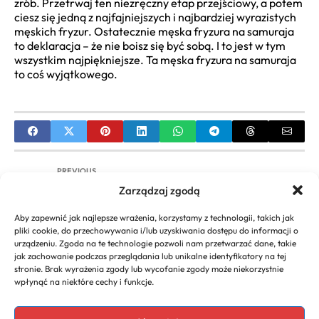
zrób. Przetrwaj ten niezręczny etap przejściowy, a potem
ciesz się jedną z najfajniejszych i najbardziej wyrazistych
męskich fryzur. Ostatecznie męska fryzura na samuraja
to deklaracja – że nie boisz się być sobą. I to jest w tym
wszystkim najpiękniejsze. Ta męska fryzura na samuraja
to coś wyjątkowego.
PREVIOUS
Zarządzaj zgodą
Cieniowany Bob z Grzywką: Kompletny
Przewodnik po Fryzurze
Aby zapewnić jak najlepsze wrażenia, korzystamy z technologii, takich jak
pliki cookie, do przechowywania i/lub uzyskiwania dostępu do informacji o
NEXT
urządzeniu. Zgoda na te technologie pozwoli nam przetwarzać dane, takie
jak zachowanie podczas przeglądania lub unikalne identyfikatory na tej
Męski Kok Samuraja: Kompletny Przewodnik
stronie. Brak wyrażenia zgody lub wycofanie zgody może niekorzystnie
Stylizacji i Pielęgnacji
wpłynąć na niektóre cechy i funkcje.