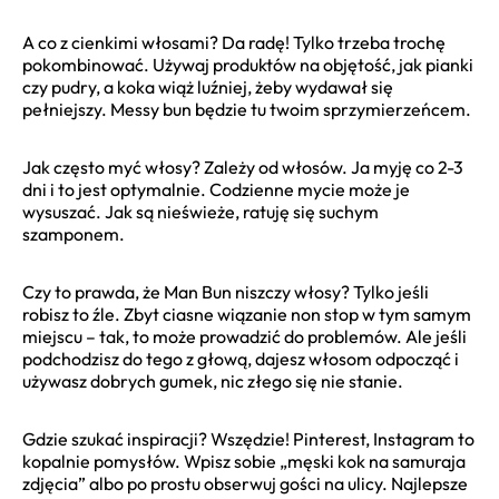
A co z cienkimi włosami? Da radę! Tylko trzeba trochę
pokombinować. Używaj produktów na objętość, jak pianki
czy pudry, a koka wiąż luźniej, żeby wydawał się
pełniejszy. Messy bun będzie tu twoim sprzymierzeńcem.
Jak często myć włosy? Zależy od włosów. Ja myję co 2-3
dni i to jest optymalnie. Codzienne mycie może je
wysuszać. Jak są nieświeże, ratuję się suchym
szamponem.
Czy to prawda, że Man Bun niszczy włosy? Tylko jeśli
robisz to źle. Zbyt ciasne wiązanie non stop w tym samym
miejscu – tak, to może prowadzić do problemów. Ale jeśli
podchodzisz do tego z głową, dajesz włosom odpocząć i
używasz dobrych gumek, nic złego się nie stanie.
Gdzie szukać inspiracji? Wszędzie! Pinterest, Instagram to
kopalnie pomysłów. Wpisz sobie „męski kok na samuraja
zdjęcia” albo po prostu obserwuj gości na ulicy. Najlepsze