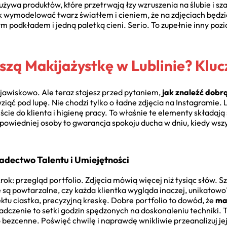
używa produktów, które przetrwają łzy wzruszenia na ślubie i sz
tak wymodelować twarz światłem i cieniem, że na zdjęciach będzi
m podkładem i jedną paletką cieni. Serio. To zupełnie inny pozi
szą Makijażystkę w Lublinie? Klu
jawiskowo. Ale teraz stajesz przed pytaniem,
jak znaleźć dobr
iąć pod lupę. Nie chodzi tylko o ładne zdjęcia na Instagramie. Li
jście do klienta i higienę pracy. To właśnie te elementy składają
owiedniej osoby to gwarancja spokoju ducha w dniu, kiedy wszy
iadectwo Talentu i Umiejętności
ok: przegląd portfolio. Zdjęcia mówią więcej niż tysiąc słów. S
 są powtarzalne, czy każda klientka wygląda inaczej, unikatowo
ektu ciastka, precyzyjną kreskę. Dobre portfolio to dowód, że
mak
iadczenie to setki godzin spędzonych na doskonaleniu techniki. 
o bezcenne. Poświęć chwilę i naprawdę wnikliwie przeanalizuj j