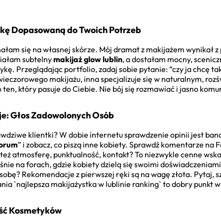
ystkę Dopasowaną do Twoich Potrzeb
nałam się na własnej skórze. Mój dramat z makijażem wynikał z p
ciałam subtelny
makijaż glow lublin
, a dostałam mocny, sceniczn
tykę. Przeglądając portfolio, zadaj sobie pytanie: “czy ja chcę 
ieczorowego makijażu, inna specjalizuje się w naturalnym, roz
lko ten, który pasuje do Ciebie. Nie bój się rozmawiać i jasno ko
je: Głos Zadowolonych Osób
awdziwe klientki? W dobie internetu sprawdzenie opinii jest ba
forum
” i zobacz, co piszą inne kobiety. Sprawdź komentarze na F
e też atmosferę, punktualność, kontakt? To niezwykle cenne wsk
śnie na forach, gdzie kobiety dzielą się swoimi doświadczenia
sobę? Rekomendacje z pierwszej ręki są na wagę złota. Pytaj, sz
a `najlepsza makijażystka w lublinie ranking` to dobry punkt w
kość Kosmetyków