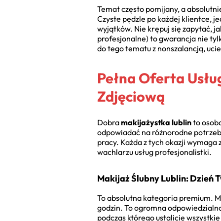
Temat często pomijany, a absolutni
Czyste pędzle po każdej klientce, 
wyjątków. Nie krępuj się zapytać, 
profesjonalne) to gwarancja nie tyl
do tego tematu z nonszalancją, uci
Pełna Oferta Usług
Zdjęciową
Dobra
makijażystka lublin
to osoba
odpowiadać na różnorodne potrzeby 
pracy. Każda z tych okazji wymaga 
wachlarzu usług profesjonalistki.
Makijaż Ślubny Lublin: Dzień 
To absolutna kategoria premium. Ma
godzin. To ogromna odpowiedzialnoś
podczas którego ustalicie wszystkie 