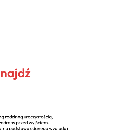
Znajdź
ą rodzinną uroczystością,
wadrans przed wyjściem.
olutna podstawa udanego wyglądu i