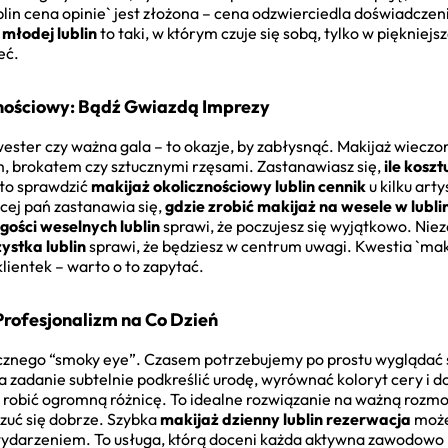
blin cena opinie` jest złożona – cena odzwierciedla doświadczen
młodej lublin
to taki, w którym czuje się sobą, tylko w piękniej
eć.
znościowy: Bądź Gwiazdą Imprezy
wester czy ważna gala – to okazje, by zabłysnąć. Makijaż wieczo
m, brokatem czy sztucznymi rzęsami. Zastanawiasz się,
ile kosz
to sprawdzić
makijaż okolicznościowy lublin cennik
u kilku arty
cej pań zastanawia się,
gdzie zrobić makijaż na wesele w lubli
gości weselnych lublin
sprawi, że poczujesz się wyjątkowo. Niez
ystka lublin
sprawi, że będziesz w centrum uwagi. Kwestia `maki
klientek – warto o to zapytać.
Profesjonalizm na Co Dzień
nego “smoky eye”. Czasem potrzebujemy po prostu wyglądać św
 zadanie subtelnie podkreślić urodę, wyrównać koloryt cery i d
e robić ogromną różnicę. To idealne rozwiązanie na ważną rozm
czuć się dobrze. Szybka
makijaż dzienny lublin rezerwacja
może
ydarzeniem. To usługa, którą doceni każda aktywna zawodowo 