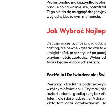
Profesjonalna
makijażystka lublin
rana. A co najważniejsze, potrafi 
Tego nie da się osiągnąć drogeryjny
wygląd w kluczowym momencie.
Jak Wybrać Najlep
Decyzja podjęta, chcesz wyglądać z
casting, ale pewne kryteria warto wz
umiejętności, przez styl, aż po pode
przyjemnością zapłacisz. Wybór odp
twarz będzie w dobrych rękach.
Portfolio i Doświadczenie: Św
Pierwszy i absolutnie podstawowy kr
w różnym oświetleniu. Czy makijaże
roztarte cienie, gładką cerę bez ef
talent, ale i doświadczenie. A dośw
kształtami oczu i oczekiwaniami. T