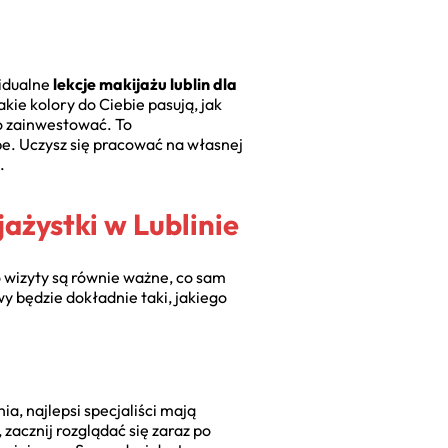
widualne
lekcje makijażu lublin dla
akie kolory do Ciebie pasują, jak
o zainwestować. To
be. Uczysz się pracować na własnej
.
ażystki w Lublinie
 wizyty są równie ważne, co sam
y będzie dokładnie taki, jakiego
ia, najlepsi specjaliści mają
acznij rozglądać się zaraz po