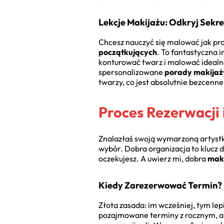
Lekcje Makijażu: Odkryj Sekr
Chcesz nauczyć się malować jak pro
początkujących
. To fantastyczna i
konturować twarz i malować idealną
spersonalizowane
porady makijaży
twarzy, co jest absolutnie bezcenne
Proces Rezerwacji 
Znalazłaś swoją wymarzoną artystk
wybór. Dobra organizacja to klucz d
oczekujesz. A uwierz mi, dobra
maki
Kiedy Zarezerwować Termin?
Złota zasada: im wcześniej, tym lep
pozajmowane terminy z rocznym, a n