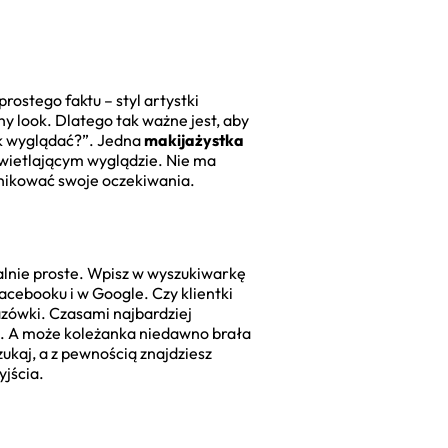
rostego faktu – styl artystki
y look. Dlatego tak ważne jest, aby
tak wyglądać?”. Jedna
makijażystka
świetlającym wyglądzie. Nie ma
munikować swoje oczekiwania.
nalnie proste. Wpisz w wyszukiwarkę
acebooku i w Google. Czy klientki
azówki. Czasami najbardziej
mi. A może koleżanka niedawno brała
ukaj, a z pewnością znajdziesz
yjścia.