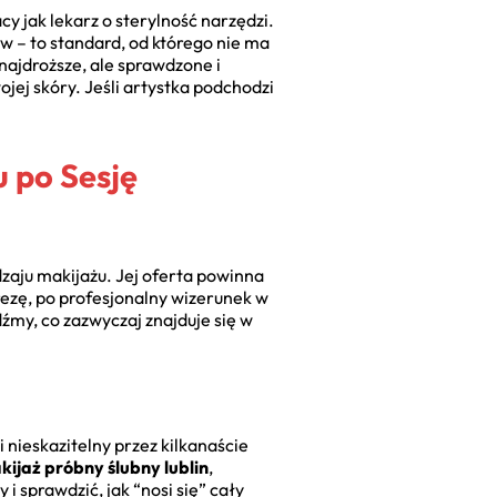
cy jak lekarz o sterylność narzędzi.
w – to standard, od którego nie ma
najdroższe, ale sprawdzone i
jej skóry. Jeśli artystka podchodzi
u po Sesję
dzaju makijażu. Jej oferta powinna
rezę, po profesjonalny wizerunek w
źmy, co zazwyczaj znajduje się w
 nieskazitelny przez kilkanaście
kijaż próbny ślubny lublin
,
i sprawdzić, jak “nosi się” cały