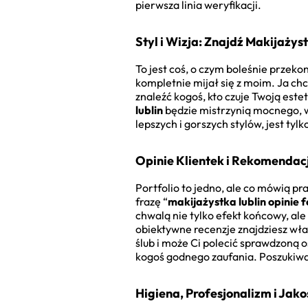
pierwsza linia weryfikacji.
Styl i Wizja: Znajdź Makijaż
To jest coś, o czym boleśnie przeko
kompletnie mijał się z moim. Ja ch
znaleźć kogoś, kto czuje Twoją este
lublin
będzie mistrzynią mocnego, w
lepszych i gorszych stylów, jest ty
Opinie Klientek i Rekomendac
Portfolio to jedno, ale co mówią pr
frazę “
makijażystka lublin opinie 
chwalą nie tylko efekt końcowy, al
obiektywne recenzje znajdziesz wła
ślub i może Ci polecić sprawdzoną o
kogoś godnego zaufania. Poszukiwani
Higiena, Profesjonalizm i Ja