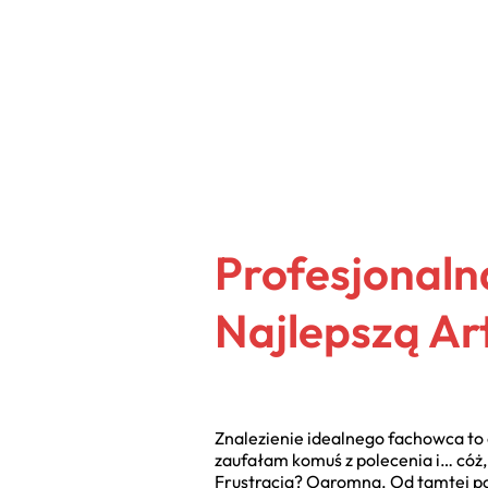
Profesjonalna
Najlepszą Art
Znalezienie idealnego fachowca to
zaufałam komuś z polecenia i… cóż
Frustracja? Ogromna. Od tamtej p