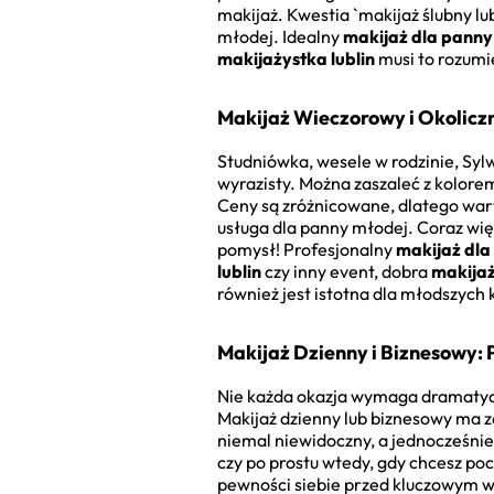
makijaż. Kwestia `makijaż ślubny lu
młodej. Idealny
makijaż dla panny 
makijażystka lublin
musi to rozumi
Makijaż Wieczorowy i Okolic
Studniówka, wesele w rodzinie, Syl
wyrazisty. Można zaszaleć z kolore
Ceny są zróżnicowane, dlatego war
usługa dla panny młodej. Coraz wię
pomysł! Profesjonalny
makijaż dla 
lublin
czy inny event, dobra
makijaż
również jest istotna dla młodszych 
Makijaż Dzienny i Biznesowy: 
Nie każda okazja wymaga dramatycz
Makijaż dzienny lub biznesowy ma za
niemal niewidoczny, a jednocześni
czy po prostu wtedy, gdy chcesz po
pewności siebie przed kluczowym w