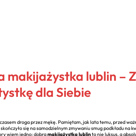
 makijażystka lublin – 
ystkę dla Siebie
 czasem droga przez mękę. Pamiętam, jak lata temu, przed ważn
, skończyło się na samodzielnym zmywaniu smug podkładu na k
ory wiem jedno: dobra
makijażystka lublin
to nie luksus, a abs