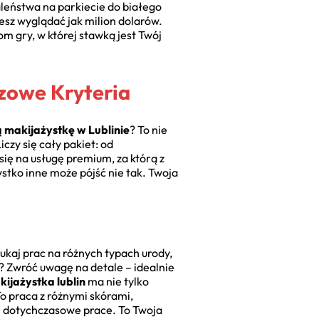
aleństwa na parkiecie do białego
esz wyglądać jak milion dolarów.
om gry, w której stawką jest Twój
czowe Kryteria
ą makijażystkę w Lublinie
? To nie
czy się cały pakiet: od
 się na usługę premium, za którą z
stko inne może pójść nie tak. Twoja
zukaj prac na różnych typach urody,
? Zwróć uwagę na detale – idealnie
ijażystka lublin
ma nie tylko
To praca z różnymi skórami,
ej dotychczasowe prace. To Twoja