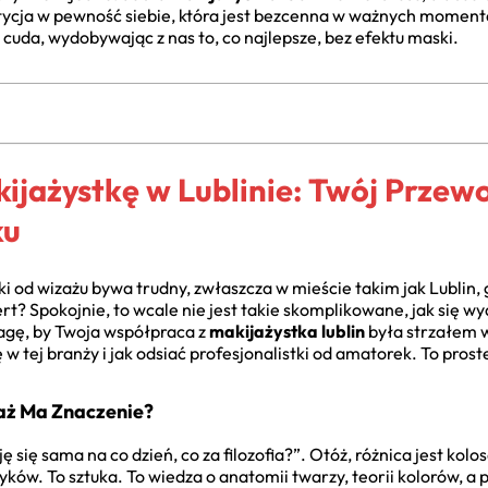
ycja w pewność siebie, która jest bezcenna w ważnych momentac
cuda, wydobywając z nas to, co najlepsze, bez efektu maski.
ijażystkę w Lublinie: Twój Przew
ku
tki od wizażu bywa trudny, zwłaszcza w mieście takim jak Lublin, 
rt? Spokojnie, to wcale nie jest takie skomplikowane, jak się 
wagę, by Twoja współpraca z
makijażystka lublin
była strzałem 
 w tej branży i jak odsiać profesjonalistki od amatorek. To prost
aż Ma Znaczenie?
się sama na co dzień, co za filozofia?”. Otóż, różnica jest kolo
ków. To sztuka. To wiedza o anatomii twarzy, teorii kolorów, a 