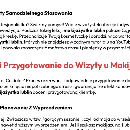
ety Samodzielnego Stosowania
fesjonalistka? Świetny pomysł! Wiele wizażystek oferuje indy
nwestycja. Podczas takiej lekcji
makijażystka lublin
pokaże Ci, j
 kreskę. Przeanalizuje Twoją kosmetyczkę i doradzi, w co wart
stki lublin
, których nie znajdziesz w żadnym tutorialu na YouTu
 i pozwala zaoszczędzić mnóstwo czasu i pieniędzy w przyszłości
i Przygotowanie do Wizyty u Makij
ę. Co dalej? Proces rezerwacji i odpowiednie przygotowanie do
o uniknięcia niepotrzebnego stresu i gwarancja, że efekt końcow
jażystka lublin
doceni przygotowaną klientkę.
 Planowanie Z Wyprzedzeniem
iej. Zwłaszcza w tzw. “gorącym sezonie”, czyli od maja do wrześn
awet dłuższym wyprzedzeniem. Jeśli szukasz makijażu na ślub, z