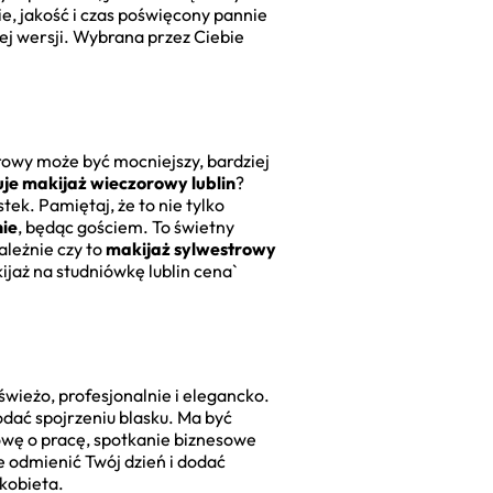
ie, jakość i czas poświęcony pannie
szej wersji. Wybrana przez Ciebie
rowy może być mocniejszy, bardziej
tuje makijaż wieczorowy lublin
?
stek. Pamiętaj, że to nie tylko
nie
, będąc gościem. To świetny
ależnie czy to
makijaż sylwestrowy
jaż na studniówkę lublin cena`
ieżo, profesjonalnie i elegancko.
odać spojrzeniu blasku. Ma być
owę o pracę, spotkanie biznesowe
 odmienić Twój dzień i dodać
kobieta.