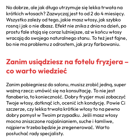
No dobrze, ale jak długo utrzymuje się lekka trwała na
krótkich włosach? Zazwyczaj jest to od 2 do 4 miesięcy.
Wszystko zależy od tego, jakie masz włosy, jak szybko
rosną i jak o nie dbasz. Efekt nie znika z dnia na dzień, po
prostu fale stają się coraz luźniejsze, aż w końcu włosy
wracają do swojego naturalnego stanu. To też jest fajne,
bo nie ma problemu z odrostem, jak przy farbowaniu.
Zanim usiądziesz na fotelu fryzjera –
co warto wiedzieć
Zanim pobiegniesz do salonu, musisz zrobić jedną, super
ważną rzecz: umówić się na konsultację. To nie jest
fanaberia, to konieczność. Dobry fryzjer musi zobaczyć
Twoje włosy, dotknąć ich, ocenić ich kondycję. Powie Ci
szczerze, czy lekka trwała krótkie włosy to na pewno
dobry pomysł w Twoim przypadku. Jeśli masz włosy
mocno zniszczone rozjaśnianiem, suche i łamliwe,
najpierw trzeba będzie je zregenerować. Warto
posłuchać rady specjalisty.