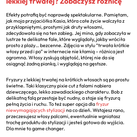
lekkiej trwałej? Zobaczysz różnicę
Efekty potrafią być naprawdę spektakularne. Pamiętam,
jak moja przyjaciółka Kasia, która całe życie walczyła z
przyklapniętymi, prostymi jak druty włosami,
zdecydowała się na ten zabieg. Jej mina, gdy zobaczyła w
lustrze te delikatne fale, które wyglądały, jakby wróciła
prosto z plaży… bezcenne. Zdjęcia w stylu “trwała krótkie
włosy przed i po” w internecie nie kłamią – różnica jest
ogromna. Włosy zyskują objętość, której nie da się
osiągnąć żadną pianką, i wyglądają na gęstsze.
Fryzury z lekkiej trwałej na krótkich włosach są po prostu
świetne. Taki klasyczny pixie cut z falami nabiera
dziewczęcego, lekko zawadiackiego charakteru. Bob z
delikatną falą przestaje być nudny, a staje się fryzurą
pełną życia i ruchu. To też super opcja dla
fryzur
niewymagających stylizacji
na co dzień. Wstajesz rano,
przeczesujesz włosy palcami, ewentualnie wgniatasz
trochę produktu do stylizacji i jesteś gotowa do wyjścia.
Dla mnie to game changer.