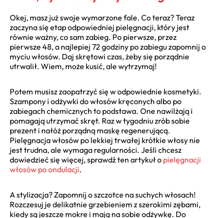
Okej, masz już swoje wymarzone fale. Co teraz? Teraz
zaczyna się etap odpowiedniej pielęgnacji, który jest
równie ważny, co sam zabieg. Po pierwsze, przez
pierwsze 48, a najlepiej 72 godziny po zabiegu zapomnij o
myciu włosów. Daj skrętowi czas, żeby się porządnie
utrwalił. Wiem, może kusić, ale wytrzymaj!
Potem musisz zaopatrzyć się w odpowiednie kosmetyki.
Szampony i odżywki do włosów kręconych albo po
zabiegach chemicznych to podstawa. One nawilżają i
pomagają utrzymać skręt. Raz w tygodniu zrób sobie
prezent i nałóż porządną maskę regenerującą.
Pielęgnacja włosów po lekkiej trwałej krótkie włosy nie
jest trudna, ale wymaga regularności. Jeśli chcesz
dowiedzieć się więcej, sprawdź ten artykuł o
pielęgnacji
włosów po ondulacji
.
A stylizacja? Zapomnij o szczotce na suchych włosach!
Rozczesuj je delikatnie grzebieniem z szerokimi zębami,
kiedy są jeszcze mokre i mają na sobie odżywkę. Do