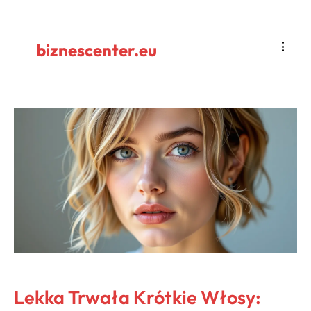
biznescenter.eu
Lekka Trwała Krótkie Włosy: