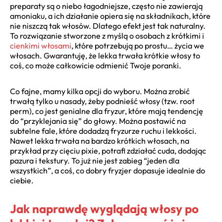
preparaty są o niebo łagodniejsze, często nie zawierają
amoniaku, a ich działanie opiera się na składnikach, które
nie niszczą tak włosów. Dlatego efekt jest tak naturalny.
To rozwiązanie stworzone z myślą o osobach z krótkimi i
cienkimi włosami
, które potrzebują po prostu… życia we
włosach. Gwarantuję, że lekka trwała krótkie włosy to
coś, co może całkowicie odmienić Twoje poranki.
Co fajne, mamy kilka opcji do wyboru. Można zrobić
trwałą tylko u nasady, żeby podnieść włosy (tzw. root
perm), co jest genialne dla fryzur, które mają tendencję
do “przyklejania się” do głowy. Można postawić na
subtelne fale, które dodadzą fryzurze ruchu i lekkości.
Nawet lekka trwała na bardzo krótkich włosach, na
przykład przy cięciu pixie, potrafi zdziałać cuda, dodając
pazura i tekstury. To już nie jest zabieg “jeden dla
wszystkich”, a coś, co dobry fryzjer dopasuje idealnie do
ciebie.
Jak naprawdę wyglądają włosy po