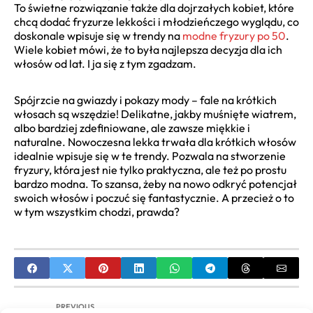
To świetne rozwiązanie także dla dojrzałych kobiet, które
chcą dodać fryzurze lekkości i młodzieńczego wyglądu, co
doskonale wpisuje się w trendy na
modne fryzury po 50
.
Wiele kobiet mówi, że to była najlepsza decyzja dla ich
włosów od lat. I ja się z tym zgadzam.
Spójrzcie na gwiazdy i pokazy mody – fale na krótkich
włosach są wszędzie! Delikatne, jakby muśnięte wiatrem,
albo bardziej zdefiniowane, ale zawsze miękkie i
naturalne. Nowoczesna lekka trwała dla krótkich włosów
idealnie wpisuje się w te trendy. Pozwala na stworzenie
fryzury, która jest nie tylko praktyczna, ale też po prostu
bardzo modna. To szansa, żeby na nowo odkryć potencjał
swoich włosów i poczuć się fantastycznie. A przecież o to
w tym wszystkim chodzi, prawda?
PREVIOUS