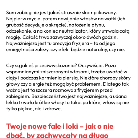
Sam zabieg nie jest jakoś strasznie skomplikowany.
Najpierw mycie, potem nawijanie włosów na wałki (ich
grubość decyduje o skręcie), nałożenie płynu,
odczekanie, a na koniec neutralizator, który utrwala całą
magię. Całość trwa zazwyczaj około dwóch godzin.
Najważniejsza jest tu precyzja fryzjera – to od jego
umiejętności zależy, czy efekt będzie naturalny, czy nie.
Czy są jakieś przeciwwskazania? Oczywiście. Poza
wspomnianymi zniszczonymi włosami, trzeba uważać w
ciąży i podczas karmienia piersią. Niektóre choroby skóry
głowy czy alergie też mogą być problemem. Dlatego tak
ważna jest ta szczera rozmowa z fryzjerem przed
zabiegiem. Bezpieczeństwo jest najważniejsze, a udana
lekka trwała krótkie włosy to taka, po której włosy są nie
tylko piękne, ale i zdrowe.
Twoje nowe fale i loki – jak o nie
dbać, by zachwycały na długo