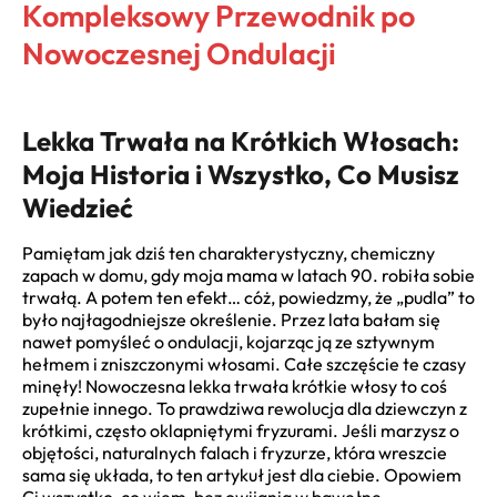
Kompleksowy Przewodnik po
Nowoczesnej Ondulacji
Lekka Trwała na Krótkich Włosach:
Moja Historia i Wszystko, Co Musisz
Wiedzieć
Pamiętam jak dziś ten charakterystyczny, chemiczny
zapach w domu, gdy moja mama w latach 90. robiła sobie
trwałą. A potem ten efekt… cóż, powiedzmy, że „pudla” to
było najłagodniejsze określenie. Przez lata bałam się
nawet pomyśleć o ondulacji, kojarząc ją ze sztywnym
hełmem i zniszczonymi włosami. Całe szczęście te czasy
minęły! Nowoczesna lekka trwała krótkie włosy to coś
zupełnie innego. To prawdziwa rewolucja dla dziewczyn z
krótkimi, często oklapniętymi fryzurami. Jeśli marzysz o
objętości, naturalnych falach i fryzurze, która wreszcie
sama się układa, to ten artykuł jest dla ciebie. Opowiem