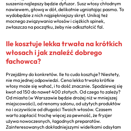
suszenia najlepszy będzie dyfuzor. Susz włosy chłodnym
nawiewem, głową w dół, delikatnie ugniatając pasma. To
wydobędzie z nich najpiękniejszy skręt. Unikaj też
mocnego związywania włosów i ciężkich spinek,
zwłaszcza na początku, żeby nie odkształcić fal.
Ile kosztuje lekka trwała na krótkich
włosach i jak znaleźć dobrego
fachowca?
Przejdźmy do konkretów. Ile to cudo kosztuje? Niestety,
nie ma jednej odpowiedzi. Cena lekka trwała krótkie
włosy może się wahać, i to dość znacznie. Spodziewaj się
kwot od 150 do nawet 400 złotych. Od czego to zależy?
Od miasta (w Warszawie będzie drożej niż w mniejszej
miejscowości), od renomy salonu, od użytych produktów
no i oczywiście od długości Twoich włosów. Czasem
warto zapłacić trochę więcej za pewność, że fryzjer
używa nowoczesnych, łagodnych preparatów.
Zainteresowanych dokładniejszymi widełkami odsyłam