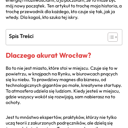
energią i możliwościami, a ja poczułam, że to może być
mój nowy początek. Ten artykuł to trochę moja historia, a
trochę przewodnik dla każdego, kto czuje się tak, jak ja
wtedy. Dla kogoś, kto szuka tej iskry.
Spis Treści
Dlaczego akurat Wrocław?
Bo to nie jest miasto, które stoi w miejscu. Czuje się to w
powietrzu, w knajpach na Rynku, w biurowcach pnących
się ku niebu. To prawdziwy magnes dla biznesu, od
technologicznych gigantów po małe, kreatywne startupy.
Ta atmosfera udziela się ludziom. Kiedy jesteś w miejscu,
gdzie wszyscy wokół się rozwijają, sam nabierasz na to
ochoty.
Jest tu mnóstwo ekspertów, praktyków, którzy nie tylko
uczą teorii z zakurzonych podręczników, ale dzielą się