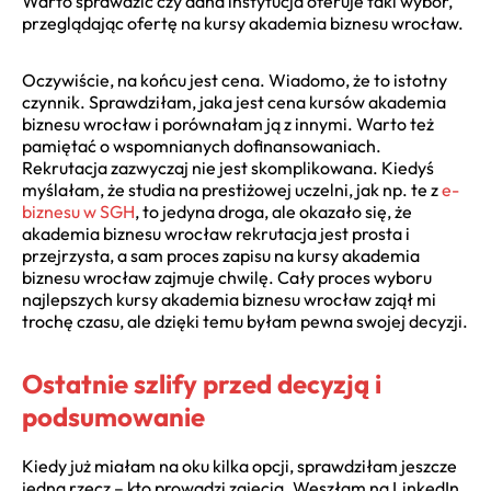
Warto sprawdzić czy dana instytucja oferuje taki wybór,
przeglądając ofertę na kursy akademia biznesu wrocław.
Oczywiście, na końcu jest cena. Wiadomo, że to istotny
czynnik. Sprawdziłam, jaka jest cena kursów akademia
biznesu wrocław i porównałam ją z innymi. Warto też
pamiętać o wspomnianych dofinansowaniach.
Rekrutacja zazwyczaj nie jest skomplikowana. Kiedyś
myślałam, że studia na prestiżowej uczelni, jak np. te z
e-
biznesu w SGH
, to jedyna droga, ale okazało się, że
akademia biznesu wrocław rekrutacja jest prosta i
przejrzysta, a sam proces zapisu na kursy akademia
biznesu wrocław zajmuje chwilę. Cały proces wyboru
najlepszych kursy akademia biznesu wrocław zajął mi
trochę czasu, ale dzięki temu byłam pewna swojej decyzji.
Ostatnie szlify przed decyzją i
podsumowanie
Kiedy już miałam na oku kilka opcji, sprawdziłam jeszcze
jedną rzecz – kto prowadzi zajęcia. Weszłam na LinkedIn,