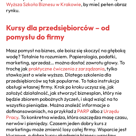
Wyższa Szkoła Biznesu w Krakowie
, by mieć pełen obraz
rynku.
Kursy dla przedsiębiorców – od
pomysłu do firmy
Masz pomysł na biznes, ale boisz się skoczyć na głęboką
wodę? Totalnie to rozumiem. Papierologia, podatki,
marketing, sprzedaż… można dostać zawrotu głowy. To
trochę jak
praktyczne ćwiczenia z zarządzania
, tylko
stawka jest o wiele wyższa. Dlatego szkolenia dla
przedsiębiorców są tak popularne. To taka instrukcja
obsługi własnej firmy. Krok po kroku uczysz się, jak
założyć działalność, jak stworzyć biznesplan, który nie
będzie zbiorem pobożnych życzeń, i skąd wziąć na to
wszystko pieniądze. Można znaleźć informacje o
dofinansowaniach, na przykład z
PARP
albo z
Urzędu
Pracy
. To konkretna wiedza, która oszczędza masę czasu,
nerwów i pieniędzy. Czasem jeden dobry kurs z
marketingu może zmienić losy całej firmy. Wsparcie jest
kluczowe, a dobre kursy akademia biznesu wrocław