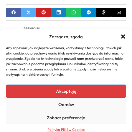
PREVIOUS
Zarządzaj zgodą
Szukam Wspólnika do Biznesu: Jak Znaleźć
Idealnego Partnera?
Aby zapewnić jak najlepsze wrażenia, korzystamy z technologii, takich jak
pliki cookie, do przechowywania i/lub uzyskiwania dostępu do informacji o
NEXT
urządzeniu. Zgoda na te technologie pozwoli nam przetwarzać dane, takie
jak zachowanie podczas przeglądania lub unikalne identyfikatory na tej
Media i Komunikacja w Biznesie: Strategie,
stronie. Brak wyrażenia zgody lub wycofanie zgody może niekorzystnie
Narzędzia, Wizerunek – Kompleksowy Przewodnik
wpłynąć na niektóre cechy i funkcje.
Akceptuję
Copyright 2026. All rights
Polecany program do
Odmów
reserved powered by
faktur
biznescenter.eu
Polityka
Zobacz preferencje
Prywatności
Polityka Plików Cookies