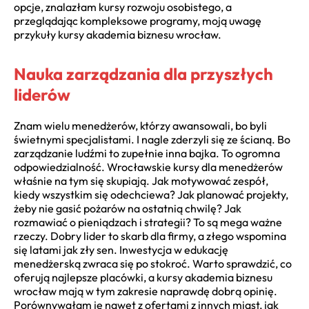
opcje, znalazłam kursy rozwoju osobistego, a
przeglądając kompleksowe programy, moją uwagę
przykuły kursy akademia biznesu wrocław.
Nauka zarządzania dla przyszłych
liderów
Znam wielu menedżerów, którzy awansowali, bo byli
świetnymi specjalistami. I nagle zderzyli się ze ścianą. Bo
zarządzanie ludźmi to zupełnie inna bajka. To ogromna
odpowiedzialność. Wrocławskie kursy dla menedżerów
właśnie na tym się skupiają. Jak motywować zespół,
kiedy wszystkim się odechciewa? Jak planować projekty,
żeby nie gasić pożarów na ostatnią chwilę? Jak
rozmawiać o pieniądzach i strategii? To są mega ważne
rzeczy. Dobry lider to skarb dla firmy, a złego wspomina
się latami jak zły sen. Inwestycja w edukację
menedżerską zwraca się po stokroć. Warto sprawdzić, co
oferują najlepsze placówki, a kursy akademia biznesu
wrocław mają w tym zakresie naprawdę dobrą opinię.
Porównywałam je nawet z ofertami z innych miast, jak