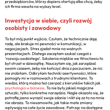
przedsiębiorców, którzy dopiero startują albo chcą, żeby
ich firma weszła na wyższy level.
Inwestycja w siebie, czyli rozwój
osobisty i zawodowy
To był mój punkt wyjścia. Czułam, że technicznie daję
radę, ale brakuje mi pewności w komunikacji, w
negocjacjach. Stres zjadał mnie na ważnych
prezentacjach. Dlatego zaczęłam szukać czegoś z
‘rozwoju osobistego’. Szkolenia miękkie we Wrocławiu to
był strzał w dziesiątkę. Nauczyłam się, jak zarządzać
swoim czasem, żeby nie kończyć dnia z poczuciem, że nic
nie zrobiłam. Odkryłam techniki asertywności, które
pomogły mi w rozmowach z trudnymi klientami. To
wiedza, którą można też czerpać z kierunków takich jak
psychologia w biznesie
. To nie były jakieś magiczne
sztuczki, tylko konkretne narzędzia. Nagle okazało się, że
potrafię jasno wyrazić swoje zdanie i nikt się za to na mnie
nie obraża. To niesamowite, jak takie małe zmiany
wpływają na całe życie zawodowe. Patrząc na dostępne