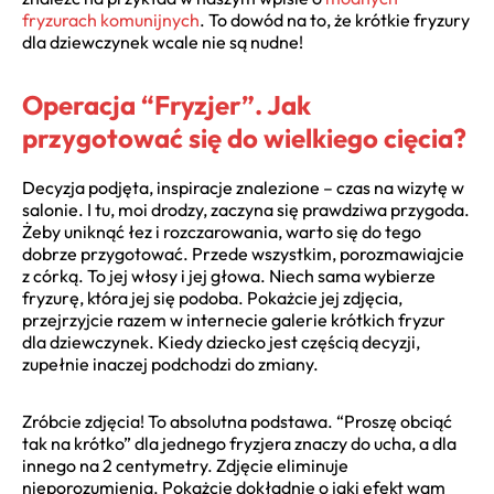
fryzurach komunijnych
. To dowód na to, że krótkie fryzury
dla dziewczynek wcale nie są nudne!
Operacja “Fryzjer”. Jak
przygotować się do wielkiego cięcia?
Decyzja podjęta, inspiracje znalezione – czas na wizytę w
salonie. I tu, moi drodzy, zaczyna się prawdziwa przygoda.
Żeby uniknąć łez i rozczarowania, warto się do tego
dobrze przygotować. Przede wszystkim, porozmawiajcie
z córką. To jej włosy i jej głowa. Niech sama wybierze
fryzurę, która jej się podoba. Pokażcie jej zdjęcia,
przejrzyjcie razem w internecie galerie krótkich fryzur
dla dziewczynek. Kiedy dziecko jest częścią decyzji,
zupełnie inaczej podchodzi do zmiany.
Zróbcie zdjęcia! To absolutna podstawa. “Proszę obciąć
tak na krótko” dla jednego fryzjera znaczy do ucha, a dla
innego na 2 centymetry. Zdjęcie eliminuje
nieporozumienia. Pokażcie dokładnie o jaki efekt wam