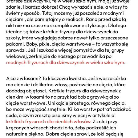
Starsze dziewczynki, te w wieku szkolnym, mają już swoje
zdanie. I bardzo dobrze! Chcą wyrażać siebie, a włosy to
świetny sposób. Tutaj możemy już poszaleć z modnymi
cięciami, ale pamiętajmy o realiach. Rano przed szkołą
nikt nie ma czasu na skomplikowane stylizacje. Dlatego
idealne są łatwe krótkie fryzury dla dziewczynek do
szkoły, które wyglądają dobrze nawet tylko przeczesane
palcami. Boby, pixie, cięcia warstwowe – to wszystko się
sprawdzi. Jeśli szukacie więcej pomysłów dla tej grupy
wiekowej, zerknijcie do naszego przewodnika po
modnych fryzurach dla dziewczynek w wieku szkolnym
.
A co z włosami? To kluczowa kwestia. Jeśli wasza córka
ma cienkie i delikatne włosy, postawcie na cięcia, które
dodadzą objętości. Krótkie fryzury dla dziewczynek z
cienkimi włosami to na przykład bob z grzywką albo
cięcie warstwowe. Unikajcie prostego, równego cięcia,
bo może wyglądać smętnie. Kilka warstw potrafi zdziałać
cuda, o czym zresztą pisaliśmy więcej w artykule o
krótkich fryzurach dla cienkich włosów
. Z kolei przy
kręconych włosach chodzi o to, żeby podkreślić ich
naturalne piękno. Dobre cięcie sprawi, że loki będą się