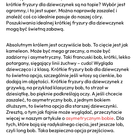
krótkie fryzury dla dziewczynek są na topie? Wybór jest
ogromny, i to jest super. Można naprawdę zaszaleć i
znaleźć coś co idealnie pasuje do naszej córy.
Poszukiwania idealnej krótkiej fryzury dla dziewczynek
mogą być świetną zabawą.
Absolutnym królem jest oczywiście bob. To cięcie jest jak
kameleon. Może być mega grzeczny, a może być
zadziorny i asymetryczny. Taki francuski bob, krótki, lekko
potargany, sięgający linii żuchwy – cudo! Wygląda
dziewczęco i z klasą. Krótkie fryzury bob dla dziewczynek
to świetna opcja, szczególnie jeśli włosy są cienkie, bo
dodają im objętości. Krótkie fryzury dla dziewczynek z
grzywką, na przykład klasyczny bob, to strzał w
dziesiątkę, bo pięknie podkreślają oczy. A jeśli chcecie
zaszaleć, to asymetryczny bob, z jednym bokiem
dłuższym, to świetna opcja dla starszej dziewczynki.
Zresztą, o tym jak fajnie może wyglądać, przeczytacie
więcej w naszym artykule o
asymetrycznym bobie
. Dla
tych, które boją się radykalnego cięcia, jest jeszcze lob,
czyli long bob. Taka bezpieczna opcja przejściowa.