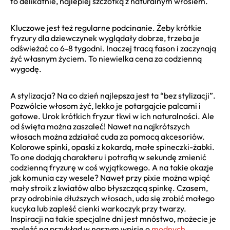
to delikatnie, najlepiej szczotką z naturalnym włosiem.
Kluczowe jest też regularne podcinanie. Żeby krótkie
fryzury dla dziewczynek wyglądały dobrze, trzeba je
odświeżać co 6-8 tygodni. Inaczej tracą fason i zaczynają
żyć własnym życiem. To niewielka cena za codzienną
wygodę.
A stylizacja? Na co dzień najlepsza jest ta “bez stylizacji”.
Pozwólcie włosom żyć, lekko je potargajcie palcami i
gotowe. Urok krótkich fryzur tkwi w ich naturalności. Ale
od święta można zaszaleć! Nawet na najkrótszych
włosach można zdziałać cuda za pomocą akcesoriów.
Kolorowe spinki, opaski z kokardą, małe spineczki-żabki.
To one dodają charakteru i potrafią w sekundę zmienić
codzienną fryzurę w coś wyjątkowego. A na takie okazje
jak komunia czy wesele? Nawet przy pixie można wpiąć
mały stroik z kwiatów albo błyszczącą spinkę. Czasem,
przy odrobinie dłuższych włosach, uda się zrobić małego
kucyka lub zapleść cienki warkoczyk przy twarzy.
Inspiracji na takie specjalne dni jest mnóstwo, możecie je
znaleźć na przykład w naszym wpisie o
modnych