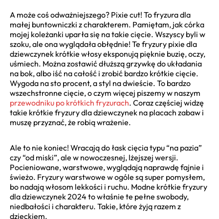
A może coś odważniejszego? Pixie cut! To fryzura dla
małej buntowniczki z charakterem. Pamiętam, jak córka
mojej koleżanki uparła się na takie cięcie. Wszyscy byli w
szoku, ale ona wyglądała obłędnie! Te fryzury pixie dla
dziewczynek krótkie włosy eksponują pięknie buzię, oczy,
uśmiech. Można zostawić dłuższą grzywkę do układania
na bok, albo iść na całość i zrobić bardzo krótkie cięcie.
Wygoda na sto procent, a styl na dwieście. To bardzo
wszechstronne cięcie, o czym więcej piszemy w naszym
przewodniku po krótkich fryzurach
. Coraz częściej widzę
takie krótkie fryzury dla dziewczynek na placach zabaw i
muszę przyznać, że robią wrażenie.
Ale to nie koniec! Wracają do łask cięcia typu “na pazia”
czy “od miski”, ale w nowoczesnej, lżejszej wersji.
Pocieniowane, warstwowe, wyglądają naprawdę fajnie i
świeżo. Fryzury warstwowe w ogóle są super pomysłem,
bo nadają włosom lekkości i ruchu. Modne krótkie fryzury
dla dziewczynek 2024 to właśnie te pełne swobody,
niedbałości i charakteru. Takie, które żyją razem z
dzieckiem.