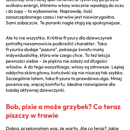
wulkanu energii, któremu włosy wiecznie wpadają do oczu
i do zupy – to wybawienie. Naprawdę, ilość
zaoszczędzonego czasu i nerwów jest niewiarygodna.
Sami zobaczcie. Te poranki nagle stają się spokojniejsze.
Ale to nie wszystko. Krótkie fryzury dla dziewczynek
potrafią niesamowicie podkreślić charakter. Taka
fryzurka dodaje “pazura”, pokazuje światu małą
indywidualistkę, która wie czego chce. To też lekcja
pewności siebie – że piękno nie zależy od długości
włosów. A do tego wszystkiego, włosy są zdrowsze. Lepiej
oddycha skóra głowy, końcówki się nie niszczą tak szybko.
Szczególnie latem, taka fryzura to prawdziwa ulga. Mniej
pocenia się, więcej komfortu. Idealne rozwiązanie dla
każdej aktywnej dziewczynki.
Bob, pixie a może grzybek? Co teraz
piszczy w trawie
Dobra, przekonałam was, że warto. Ale co teraz? Jakie