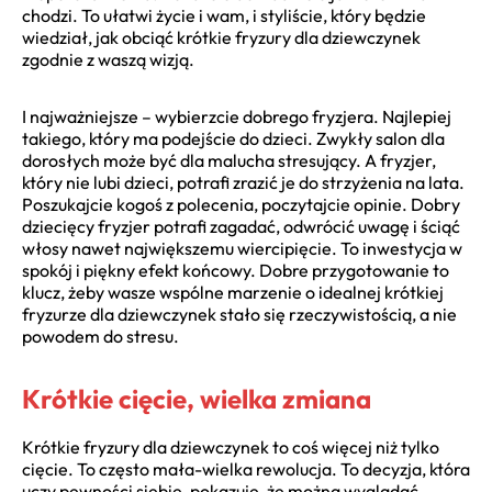
chodzi. To ułatwi życie i wam, i styliście, który będzie
wiedział, jak obciąć krótkie fryzury dla dziewczynek
zgodnie z waszą wizją.
I najważniejsze – wybierzcie dobrego fryzjera. Najlepiej
takiego, który ma podejście do dzieci. Zwykły salon dla
dorosłych może być dla malucha stresujący. A fryzjer,
który nie lubi dzieci, potrafi zrazić je do strzyżenia na lata.
Poszukajcie kogoś z polecenia, poczytajcie opinie. Dobry
dziecięcy fryzjer potrafi zagadać, odwrócić uwagę i ściąć
włosy nawet największemu wiercipięcie. To inwestycja w
spokój i piękny efekt końcowy. Dobre przygotowanie to
klucz, żeby wasze wspólne marzenie o idealnej krótkiej
fryzurze dla dziewczynek stało się rzeczywistością, a nie
powodem do stresu.
Krótkie cięcie, wielka zmiana
Krótkie fryzury dla dziewczynek to coś więcej niż tylko
cięcie. To często mała-wielka rewolucja. To decyzja, która
uczy pewności siebie, pokazuje, że można wyglądać