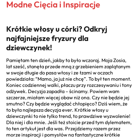
Modne Cięcia i Inspiracje
Krótkie włosy u córki? Odkryj
najfajniejsze fryzury dla
dziewczynek!
Pamiętam ten dzień, jakby to było wczoraj. Moja Zosia,
lat sześć, stanęła przede mną z grzebieniem zaplątanym
w swoje długie do pasa włosy i ze łzami w oczach
powiedziała: “Mamo, ja już nie chcę”. To był ten moment.
Koniec codziennej walki, płaczu przy rozczesywaniu i tony
odżywek. Decyzja zapadła – ścinamy. Powiem wam
szczerze, miałam więcej obaw niż ona. Czy nie będzie jej
smutno? Czy będzie wyglądać chłopięco? Dziś wiem, że
to była najlepsza decyzja ever. Krótkie włosy u
dziewczynki to nie tylko trend, to prawdziwe wyzwolenie!
Dla niej i dla mnie. Jeśli też stoicie przed tym dylematem,
to ten artykuł jest dla was. Przejdziemy razem przez
morze inspiracji i pomysłów na fantastyczne krótkie