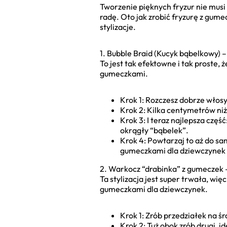
Tworzenie pięknych fryzur nie musi
radę. Oto jak zrobić fryzurę z gume
stylizacje.
1. Bubble Braid (Kucyk bąbelkowy) –
To jest tak efektowne i tak proste,
gumeczkami.
Krok 1: Rozczesz dobrze włosy.
Krok 2: Kilka centymetrów niż
Krok 3: I teraz najlepsza częś
okrągły “bąbelek”.
Krok 4: Powtarzaj to aż do s
gumeczkami dla dziewczynek z
2. Warkocz “drabinka” z gumeczek –
Ta stylizacja jest super trwała, wię
gumeczkami dla dziewczynek.
Krok 1: Zrób przedziałek na śr
Krok 2: Tuż obok zrób drugi, i