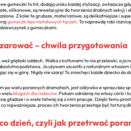
e gumeczki to hit, dodają uroku każdej stylizacji, zwłaszcza gd
łe, silikonowe, są rewelacyjne do tworzenia drobnych sekcji i
szalone. Z kolei te grubsze, materiałowe, są delikatniejsze i su
eraj
gumeczki bez metalowych łączeń
. To naprawdę robi różnic
a dziewczynek z gumeczkami.
zarować – chwila przygotowania
, weź głęboki oddech. Walka z kołtunami to nie przelewki, a ja 
 absolutna podstawa. Ja używam szczotki z naturalnym włosiem
c się w górę. Nigdy nie szarp! To zniechęci każde dziecko do d
am po wielu porannych dramatach, jest odżywka w sprayu bez sp
a wielu
blogach dla rodziców
. Psikam odrobinę na włosy córki i k
 się gładsze i o wiele łatwiej się z nimi pracuje. Dzięki temu pro
co najważniejsze, proces ich tworzenia przestaje być torturą dl
co dzień, czyli jak przetrwać por