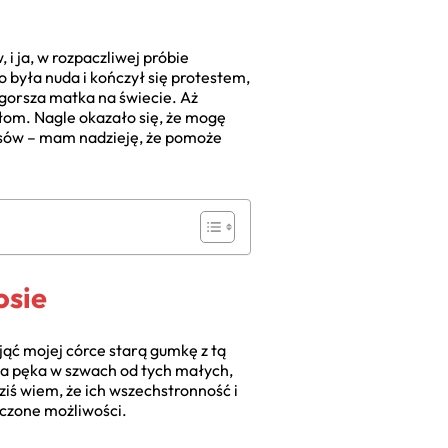
i ja, w rozpaczliwej próbie
 była nuda i kończył się protestem,
jgorsza matka na świecie. Aż
łom. Nagle okazało się, że mogę
cesów – mam nadzieję, że pomoże
osie
jąć mojej córce starą gumkę z tą
ka pęka w szwach od tych małych,
ziś wiem, że ich wszechstronność i
ńczone możliwości.