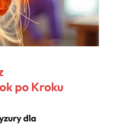
z
rok po Kroku
zury dla