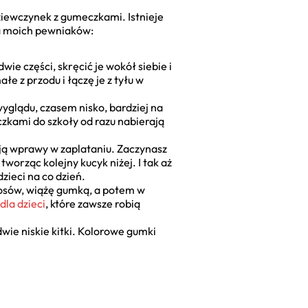
ziewczynek z gumeczkami. Istnieje
lka moich pewniaków:
ie części, skręcić je wokół siebie i
e z przodu i łączę je z tyłu w
wyglądu, czasem nisko, bardziej na
zkami do szkoły od razu nabierają
mają wprawy w zaplataniu. Zaczynasz
orząc kolejny kucyk niżej. I tak aż
ieci na co dzień.
łosów, wiążę gumką, a potem w
dla dzieci
, które zawsze robią
dwie niskie kitki. Kolorowe gumki