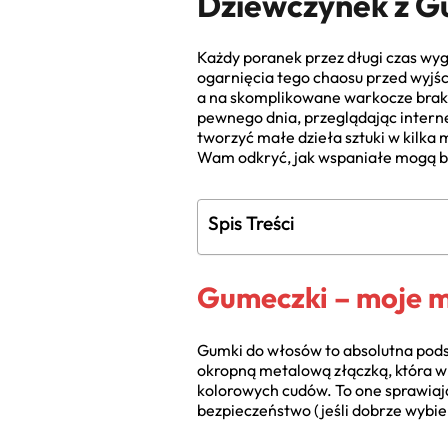
Dziewczynek z 
Każdy poranek przez długi czas wygl
ogarnięcia tego chaosu przed wyjśc
a na skomplikowane warkocze brakow
pewnego dnia, przeglądając intern
tworzyć małe dzieła sztuki w kilka
Wam odkryć, jak wspaniałe mogą by
Spis Treści
Gumeczki – moje 
Gumki do włosów to absolutna podst
okropną metalową złączką, która w
kolorowych cudów. To one sprawiają
bezpieczeństwo (jeśli dobrze wybier