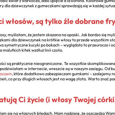
bić kwiat z warkocza, albo upięcie a la korona. Kolorowe gum
ury dla dziewczynek z gumeczkami sprawdzają się w każdej sytuac
i włosów, są tylko źle dobrane fr
osy, myślałam, że jestem skazana na opaski. Jak bardzo się my
zkami dla dziewczynek na krótkie włosy to przede wszystkim sł
a symetryczne kucyki po bokach – wyglądało to przeuroczo i o
 malutkich kitek wzdłuż linii czoła.
ości są praktycznie nieograniczone. Te wszystkie skomplikowane
podziwiałam w internecie, wreszcie są w naszym zasięgu. Od bubb
koczem
, które dodatkowo zabezpieczam gumkami – szalejemy n
ień, co przy długich włosach jest na wagę złota. Warto znać par
atują Ci życie (i włosy Twojej córki
zyłam się na własnych błędach. Mam nadzieję, że oszczędzą Wam 