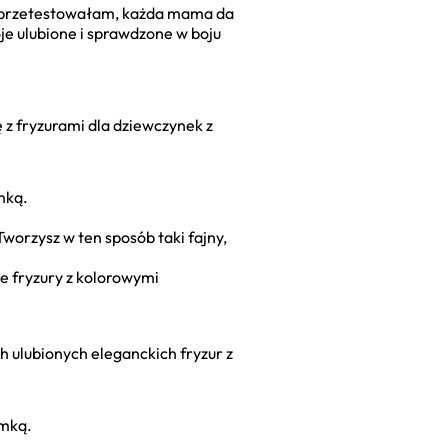
ama przetestowałam, każda mama da
oje ulubione i sprawdzone w boju
ę z fryzurami dla dziewczynek z
mką.
Tworzysz w ten sposób taki fajny,
e fryzury z kolorowymi
ch ulubionych eleganckich fryzur z
umką.