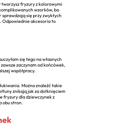
y tworzysz fryzury z kolorowymi
 skomplikowanych wzorków, bo
per sprawdzają się przy zwykłych
ę. Odpowiednie akcesoria to
nauczyłam się tego na własnych
 i zawsze zaczynam od końcówek,
alszej współpracy.
łukiwania. Można znaleźć takie
ołtuny znikają jak za dotknięciem
ste fryzury dla dziewczynek z
a obu stron.
anek