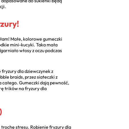
ki dopasowane do sukienki będą
ji.
yzury!
liłam! Małe, kolorowe gumeczki
odkie mini-kucyki. Taka mała
dgarniało włosy z oczu podczas
 fryzury dla dziewczynek z
le braids, przez siateczki z
a całego. Gumeczki dają pewność,
ę trików na fryzury dla
)
trochę stresu. Robienie fryzury dla