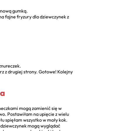
m nową gumką.
a fajne fryzury dla dziewczynek z
sznureczek.
rz z drugiej strony. Gotowe! Kolejny
ia
umeczkami mogą zamienić się w
o. Postawiłam na upięcie z wielu
yłu spięłam wszystko w mały kok.
la dziewczynek mogą wyglądać