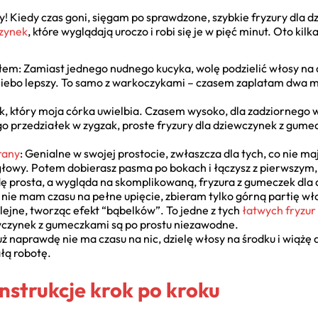
! Kiedy czas goni, sięgam po sprawdzone, szybkie fryzury dla d
czynek
, które wyglądają uroczo i robi się je w pięć minut. Oto ki
łem: Zamiast jednego nudnego kucyka, wolę podzielić włosy na dw
 niebo lepszy. To samo z warkoczykami – czasem zaplatam dwa mał
syk, który moja córka uwielbia. Czasem wysoko, dla zadziornego 
o przedziałek w zygzak, proste fryzury dla dziewczynek z gumec
rany
: Genialne w swojej prostocie, zwłaszcza dla tych, co nie 
owy. Potem dobierasz pasma po bokach i łączysz z pierwszym, tw
 prosta, a wygląda na skomplikowaną, fryzura z gumeczek dla dz
y nie mam czasu na pełne upięcie, zbieram tylko górną partię w
ejne, tworząc efekt “bąbelków”. To jedne z tych
łatwych fryzur 
ewczynek z gumeczkami są po prostu niezawodne.
uż naprawdę nie ma czasu na nic, dzielę włosy na środku i wiążę 
łą robotę.
nstrukcje krok po kroku