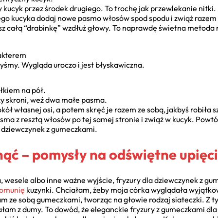
y kucyk przez środek drugiego. To trochę jak przewlekanie nitki.
ego kucyka dodaj nowe pasmo włosów spod spodu i zwiąż raze
ysz całą “drabinkę” wzdłuż głowy. To naprawdę świetna metoda n
rakterem
yśmy. Wygląda uroczo i jest błyskawiczna.
ałkiem na pół.
przy skroni, weź dwa małe pasma.
ół własnej osi, a potem skręć je razem ze sobą, jakbyś robiła 
sma z resztą włosów po tej samej stronie i zwiąż w kucyk. Powtó
a dziewczynek z gumeczkami.
nąć – pomysły na odświętne upięc
a, wesele albo inne ważne wyjście, fryzury dla dziewczynek z g
omunię
kuzynki. Chciałam, żeby moja córka wyglądała wyjątkow
 ze sobą gumeczkami, tworząc na głowie rodzaj siateczki. Z t
ękałam z dumy. To dowód, że eleganckie fryzury z gumeczkami d