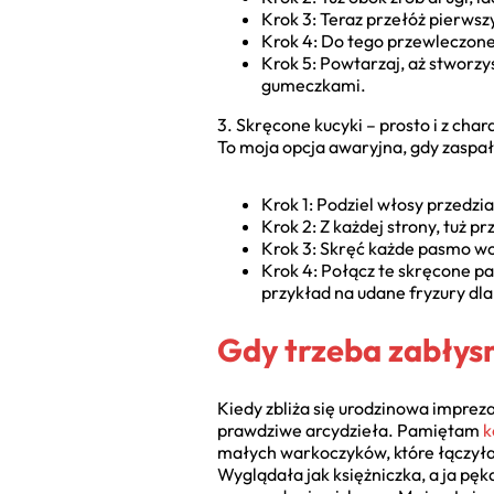
Krok 3: Teraz przełóż pierwsz
Krok 4: Do tego przewleczon
Krok 5: Powtarzaj, aż stworz
gumeczkami.
3. Skręcone kucyki – prosto i z cha
To moja opcja awaryjna, gdy zaspał
Krok 1: Podziel włosy przedzi
Krok 2: Z każdej strony, tuż 
Krok 3: Skręć każde pasmo wok
Krok 4: Połącz te skręcone pa
przykład na udane fryzury dl
Gdy trzeba zabłys
Kiedy zbliża się urodzinowa imprez
prawdziwe arcydzieła. Pamiętam
k
małych warkoczyków, które łączyłam
Wyglądała jak księżniczka, a ja p