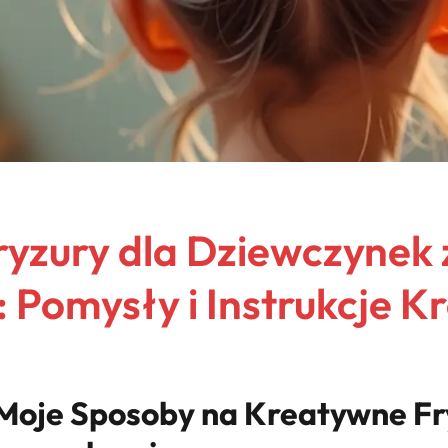
yzury dla Dziewczynek 
Pomysły i Instrukcje K
Moje Sposoby na Kreatywne Fry