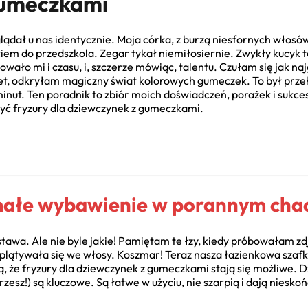
Gumeczkami
ądał u nas identycznie. Moja córka, z burzą niesfornych włosów, 
iem do przedszkola. Zegar tykał niemiłosiernie. Zwykły kucyk to
ało mi i czasu, i, szczerze mówiąc, talentu. Czułam się jak na
et, odkryłam magiczny świat kolorowych gumeczek. To był prze
 minut. Ten poradnik to zbiór moich doświadczeń, porażek i suk
ć fryzury dla dziewczynek z gumeczkami.
małe wybawienie w porannym cha
awa. Ale nie byle jakie! Pamiętam te łzy, kiedy próbowałam zd
plątywała się we włosy. Koszmar! Teraz nasza łazienkowa szaf
, że fryzury dla dziewczynek z gumeczkami stają się możliwe. D
zesz!) są kluczowe. Są łatwe w użyciu, nie szarpią i dają niesko