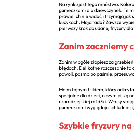
Na rynku jest tego mnóstwo. Kolorow
gumeczkami dla dziewczynek. Te ma
prawie ich nie widać i trzymają jak 
kucykach. Moja rada? Zawsze wybi
pierwszy krok do udanej fryzury dl
Zanim zaczniemy c
Zanim w ogóle złapiesz za grzebień
błędach. Delikatne rozczesanie to
powoli, pasmo po paśmie, przesuwają
Moim tajnym trikiem, który odkrył
specjalne dla dzieci, o czym piszą n
czarodziejskiej różdżki. Włosy stają
gumeczkami wyglądają schludniej i, 
Szybkie fryzury na 