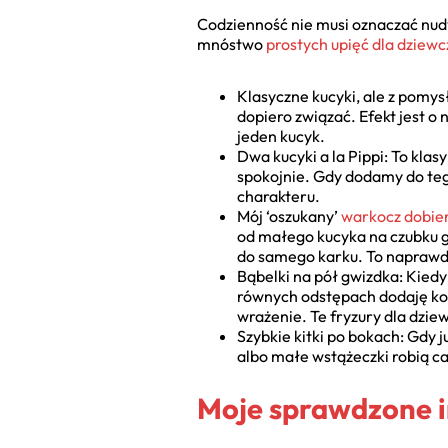
Codzienność nie musi oznaczać nudy
mnóstwo
prostych upięć dla dziew
Klasyczne kucyki, ale z pomys
dopiero związać. Efekt jest o
jeden kucyk.
Dwa kucyki a la Pippi: To kla
spokojnie. Gdy dodamy do teg
charakteru.
Mój ‘oszukany’
warkocz dobie
od małego kucyka na czubku gł
do samego karku. To naprawdę
Bąbelki na pół gwizdka: Kied
równych odstępach dodaję kol
wrażenie. Te fryzury dla dzi
Szybkie kitki po bokach: Gdy j
albo małe wstążeczki robią ca
Moje sprawdzone i