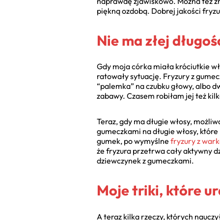
naprawdę zjawiskowo. Można też zro
piękną ozdobą. Dobrej jakości fryz
Nie ma złej długośc
Gdy moja córka miała króciutkie wł
ratowały sytuację. Fryzury z gumec
“palemka” na czubku głowy, albo dw
zabawy. Czasem robiłam jej też kilka
Teraz, gdy ma długie włosy, możliw
gumeczkami na długie włosy, które 
gumek, po wymyślne
fryzury z war
że fryzura przetrwa cały aktywny dz
dziewczynek z gumeczkami.
Moje triki, które ur
A teraz kilka rzeczy, których nauc