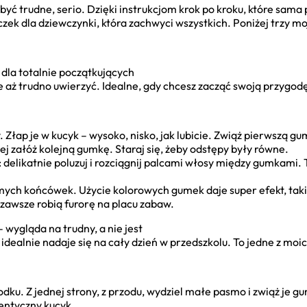
 być trudne, serio. Dzięki instrukcjom krok po kroku, które s
czek dla dziewczynki, która zachwyci wszystkich. Poniżej trzy m
 dla totalnie początkujących
 że aż trudno uwierzyć. Idealne, gdy chcesz zacząć swoją przygod
 Złap je w kucyk – wysoko, nisko, jak lubicie. Zwiąż pierwszą gu
ej załóż kolejną gumkę. Staraj się, żeby odstępy były równe.
ć: delikatnie poluzuj i rozciągnij palcami włosy między gumkami. 
amych końcówek. Użycie kolorowych gumek daje super efekt, taki
awsze robią furorę na placu zabaw.
 wygląda na trudny, a nie jest
c idealnie nadaje się na cały dzień w przedszkolu. To jedne z moi
odku. Z jednej strony, z przodu, wydziel małe pasmo i zwiąż je g
dentyczny kucyk.