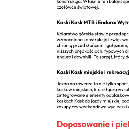
konstrukcja. Właśnie ten balans spr
czołówce światowej.
Kaski Kask MTB i Enduro: Wyt
Kolarstwo górskie stawia przed spr
wzmocnioną konstrukcją i zwiększon
chronią przed słońcem i gałęziami,
niższych prędkościach, typowych dl
enduro i downhill. To sprzęt, który 
Kaski Kask miejskie i rekreacyj
Jazda na rowerze to nie tylko sport,
kasków miejskich, które łączą wys
zintegrowane elementy odblaskowe 
kaskach Kask do jazdy miejskiej po
zakupy czy weekendowe wycieczki z
Dopasowanie i piel