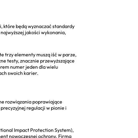
ki, które będą wyznaczać standardy
a najwyższej jakości wykonania,
 te trzy elementy muszą iść w parze,
zne testy, znacznie przewyższające
orem numer jeden dla wielu
ch swoich karier.
ne rozwiązania poprawiające
recyzyjnej regulacji w pionie i
tional Impact Protection System),
ement nowoczesnej ochrony. Firma