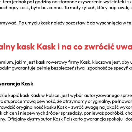
ęciłem jednak pół godziny na staranne czyszczenie wyściółek i s
pachnący kask, była bezcenna. To mały rytuał, który naprawdę
zemywać. Po umyciu kask należy pozostawić do wyschnięcia w te
alny kask Kask i na co zwrócić uw
mium, jakim jest kask rowerowy firmy Kask, kluczowe jest, aby 
rodukt gwarantuje pełnię bezpieczeństwa i zgodność ze specyfik
warancja Kask
ie kupić kask Kask w Polsce, jest wybór autoryzowanego sprze
to stuprocentową pewność, że otrzymamy oryginalny, pełnowar
rawdzić oryginalność kasku Kask – zwróć uwagę na jakość wykon
skich cen i niepewnych źródeł sprzedaży, ponieważ podróbki, c
. Oficjalny dystrybutor Kask Polska to gwarancja spokoju i dos