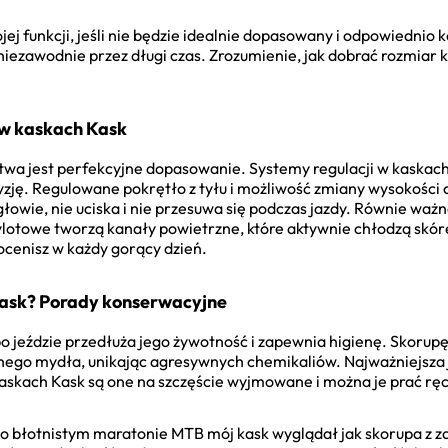
jej funkcji, jeśli nie będzie idealnie dopasowany i odpowiednio
niezawodnie przez długi czas. Zrozumienie, jak dobrać rozmiar 
i w kaskach Kask
twa jest perfekcyjne dopasowanie. Systemy regulacji w kaskac
cyzję. Regulowane pokrętło z tyłu i możliwość zmiany wysokośc
 głowie, nie uciska i nie przesuwa się podczas jazdy. Równie ważn
lotowe tworzą kanały powietrzne, które aktywnie chłodzą skó
docenisz w każdy gorący dzień.
Kask? Porady konserwacyjne
o jeździe przedłuża jego żywotność i zapewnia higienę. Skorup
nego mydła, unikając agresywnych chemikaliów. Najważniejsza
kaskach Kask są one na szczęście wyjmowane i można je prać ręc
 błotnistym maratonie MTB mój kask wyglądał jak skorupa z zas