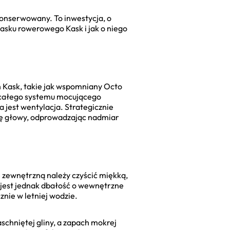
 konserwowany. To inwestycja, o
kasku rowerowego Kask i jak o niego
h Kask, takie jak wspomniany Octo
i całego systemu mocującego
a jest wentylacja. Strategicznie
rę głowy, odprowadzając nadmiar
ę zewnętrzną należy czyścić miękką,
 jest jednak dbałość o wewnętrzne
znie w letniej wodzie.
chniętej gliny, a zapach mokrej