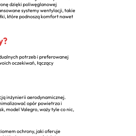
ronę dzięki poliwęglanowej
ansowane systemy wentylacji, takie
ółki, które podnoszą komfort nawet
y?
dualnych potrzeb i preferowanej
swoich oczekiwań, łączący
cją inżynierii aerodynamicznej.
nimalizować opór powietrza i
, model Valegro, waży tyle co nic,
ziomem ochrony, jaki oferuje