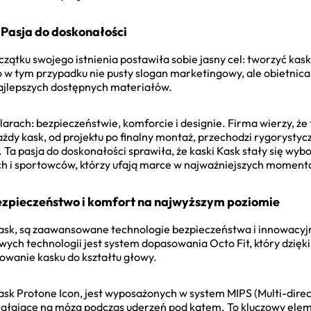
: Pasja do doskonałości
ątku swojego istnienia postawiła sobie jasny cel: tworzyć kas
to w tym przypadku nie pusty slogan marketingowy, ale obietnic
najlepszych dostępnych materiałów.
filarach: bezpieczeństwie, komforcie i designie. Firma wierzy, że
żdy kask, od projektu po finalny montaż, przechodzi rygorystyc
Ta pasja do doskonałości sprawiła, że kaski Kask stały się wyb
ch i sportowców, którzy ufają marce w najważniejszych momenta
ezpieczeństwo i komfort na najwyższym poziomie
ask, są zaawansowane technologie bezpieczeństwa i innowacyj
ch technologii jest system dopasowania Octo Fit, który dzięki p
owanie kasku do kształtu głowy.
ask Protone Icon, jest wyposażonych w system MIPS (Multi-direc
 działające na mózg podczas uderzeń pod kątem. To kluczowy el