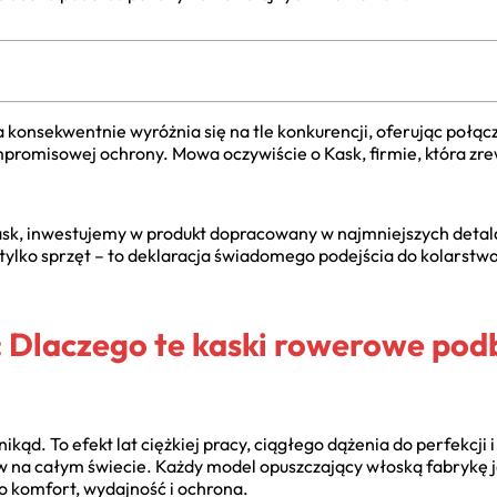
 konsekwentnie wyróżnia się na tle konkurencji, oferując połąc
mpromisowej ochrony. Mowa oczywiście o Kask, firmie, która zr
k, inwestujemy w produkt dopracowany w najmniejszych detalac
 tylko sprzęt – to deklaracja świadomego podejścia do kolarstwa,
 Dlaczego te kaski rowerowe podb
ikąd. To efekt lat ciężkiej pracy, ciągłego dążenia do perfekcji
na całym świecie. Każdy model opuszczający włoską fabrykę jes
go komfort, wydajność i ochrona.