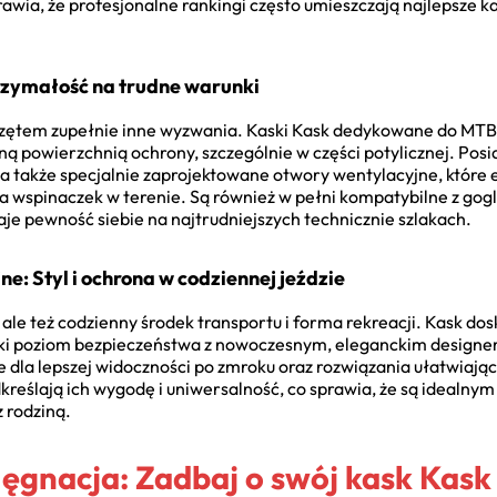
awia, że profesjonalne rankingi często umieszczają najlepsze ka
rzymałość na trudne warunki
zętem zupełnie inne wyzwania. Kaski Kask dedykowane do MTB, t
ą powierzchnią ochrony, szczególnie w części potylicznej. Posi
 a także specjalnie zaprojektowane otwory wentylacyjne, które
a wspinaczek w terenie. Są również w pełni kompatybilne z gogl
daje pewność siebie na najtrudniejszych technicznie szlakach.
ne: Styl i ochrona w codziennej jeździe
 ale też codzienny środek transportu i forma rekreacji. Kask dos
oki poziom bezpieczeństwa z nowoczesnym, eleganckim designem
dla lepszej widoczności po zmroku oraz rozwiązania ułatwiając
dkreślają ich wygodę i uniwersalność, co sprawia, że są idealny
 rodziną.
ęgnacja: Zadbaj o swój kask Kask 