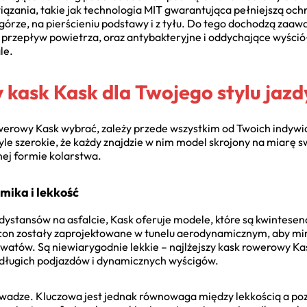
ązania, takie jak technologia MIT gwarantująca pełniejszą och
órze, na pierścieniu podstawy i z tyłu. Do tego dochodzą zaaw
y przepływ powietrza, oraz antybakteryjne i oddychające wyści
le.
 kask Kask dla Twojego stylu jazd
owerowy Kask wybrać, zależy przede wszystkim od Twoich indywi
 tyle szerokie, że każdy znajdzie w nim model skrojony na miarę 
ej formie kolarstwa.
mika i lekkość
dystansów na asfalcie, Kask oferuje modele, które są kwintesen
 Icon zostały zaprojektowane w tunelu aerodynamicznym, aby mi
atów. Są niewiarygodnie lekkie – najlżejszy kask rowerowy Kask
długich podjazdów i dynamicznych wyścigów.
 wadze. Kluczowa jest jednak równowaga między lekkością a po