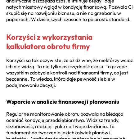
analityczne oszczędza czas, eliminuje błędy i daje
natychmiastowy wgląd w kondycję finansową. Pozwala Ci
skupić się na rozwijaniu biznesu, a nie na grzebaniu w
papierach. W dzisiejszych czasach to po prostu standard.
Korzyści z wykorzystania
kalkulatora obrotu firmy
Korzyści są tak oczywiste, że aż dziwne, że niektórzy wciąż
ich nie widzą. To nie tylko oszczędność czasu. To przede
wszystkim zdobycie kontroli nad finansami firmy, co jest
bezcenne. To wiedza, która daje pewność siebie w
podejmowaniu decyzji.
Wsparcie w analizie finansowej i planowaniu
Regularne monitorowanie obrotu pozwala na bieżąco
oceniać kondycję przedsiębiorstwa. Widzisz trendy,
sezonowość, reakcję rynku na Twoje działania. To
fundament do tworzenia jakichkolwiek planów i
budżetów. Analizując te dane, możesz lepiej zrozumieć,