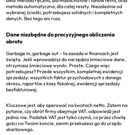
dwa: metoda ręczna, dla masochistów i fanów retro, oraz
metoda automatyczna, dla całej reszty. Niezależnie od
wybranej ścieżki, potrzebujesz solidnych i kompletnych
danych. Bez tego ani rusz.
Dane niezbędne do precyzyjnego obliczenia
obrotu
Garbage in, garbage out – ta zasada w finansach jest
święta. Jeśli wprowadzisz do narzędzia śmieciowe dane,
otrzymasz śmieciowe wyniki. Proste. Czego więc
potrzebujesz? Przede wszystkim, kompletnej ewidencji
sprzedaży: wszystkich faktur przychodowych z danego
okresu, raportów z kasy fiskalnej, ewidencji sprzedaży
bezfakturowej.
Kluczowe jest, aby operować na kwotach netto. Zatem na
pytanie, czy obrót firmy obejmuje VAT, odpowiedź jest
jedna: nie. Podatek VAT jest tylko czymś, co przez chwilę
gości na Twoim koncie, zanim przekażesz go do urzędu
skarbowego.