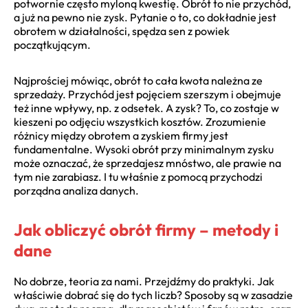
potwornie często myloną kwestię. Obrót to nie przychód,
a już na pewno nie zysk. Pytanie o to, co dokładnie jest
obrotem w działalności, spędza sen z powiek
początkującym.
Najprościej mówiąc, obrót to cała kwota należna ze
sprzedaży. Przychód jest pojęciem szerszym i obejmuje
też inne wpływy, np. z odsetek. A zysk? To, co zostaje w
kieszeni po odjęciu wszystkich kosztów. Zrozumienie
różnicy między obrotem a zyskiem firmy jest
fundamentalne. Wysoki obrót przy minimalnym zysku
może oznaczać, że sprzedajesz mnóstwo, ale prawie na
tym nie zarabiasz. I tu właśnie z pomocą przychodzi
porządna analiza danych.
Jak obliczyć obrót firmy – metody i
dane
No dobrze, teoria za nami. Przejdźmy do praktyki. Jak
właściwie dobrać się do tych liczb? Sposoby są w zasadzie