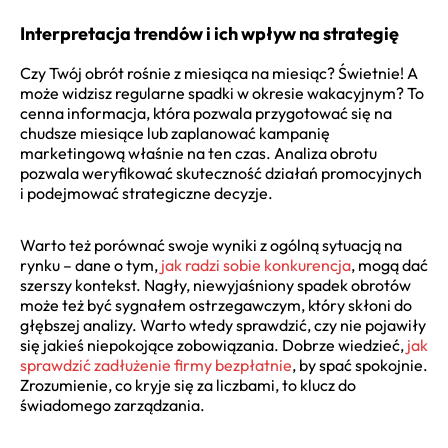
Interpretacja trendów i ich wpływ na strategię
Czy Twój obrót rośnie z miesiąca na miesiąc? Świetnie! A
może widzisz regularne spadki w okresie wakacyjnym? To
cenna informacja, która pozwala przygotować się na
chudsze miesiące lub zaplanować kampanię
marketingową właśnie na ten czas. Analiza obrotu
pozwala weryfikować skuteczność działań promocyjnych
i podejmować strategiczne decyzje.
Warto też porównać swoje wyniki z ogólną sytuacją na
rynku – dane o tym,
jak radzi sobie konkurencja
, mogą dać
szerszy kontekst. Nagły, niewyjaśniony spadek obrotów
może też być sygnałem ostrzegawczym, który skłoni do
głębszej analizy. Warto wtedy sprawdzić, czy nie pojawiły
się jakieś niepokojące zobowiązania. Dobrze wiedzieć,
jak
sprawdzić zadłużenie firmy bezpłatnie
, by spać spokojnie.
Zrozumienie, co kryje się za liczbami, to klucz do
świadomego zarządzania.