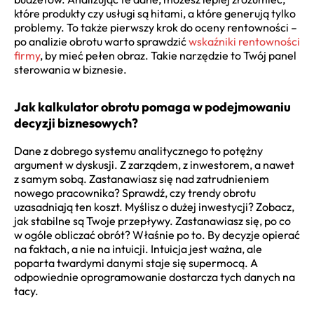
które produkty czy usługi są hitami, a które generują tylko
problemy. To także pierwszy krok do oceny rentowności –
po analizie obrotu warto sprawdzić
wskaźniki rentowności
firmy
, by mieć pełen obraz. Takie narzędzie to Twój panel
sterowania w biznesie.
Jak kalkulator obrotu pomaga w podejmowaniu
decyzji biznesowych?
Dane z dobrego systemu analitycznego to potężny
argument w dyskusji. Z zarządem, z inwestorem, a nawet
z samym sobą. Zastanawiasz się nad zatrudnieniem
nowego pracownika? Sprawdź, czy trendy obrotu
uzasadniają ten koszt. Myślisz o dużej inwestycji? Zobacz,
jak stabilne są Twoje przepływy. Zastanawiasz się, po co
w ogóle obliczać obrót? Właśnie po to. By decyzje opierać
na faktach, a nie na intuicji. Intuicja jest ważna, ale
poparta twardymi danymi staje się supermocą. A
odpowiednie oprogramowanie dostarcza tych danych na
tacy.