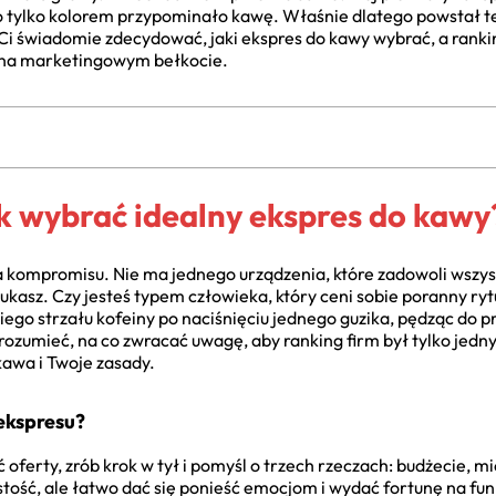
co tylko kolorem przypominało kawę. Właśnie dlatego powstał ten
Ci świadomie zdecydować, jaki ekspres do kawy wybrać, a ranking
o na marketingowym bełkocie.
 wybrać idealny ekspres do kawy
a kompromisu. Nie ma jednego urządzenia, które zadowoli wszys
zukasz. Czy jesteś typem człowieka, który ceni sobie poranny ryt
ego strzału kofeiny po naciśnięciu jednego guzika, pędząc do p
ozumieć, na co zwracać uwagę, aby ranking firm był tylko jedny
awa i Twoje zasady.
ekspresu?
oferty, zrób krok w tył i pomyśl o trzech rzeczach: budżecie, mie
stość, ale łatwo dać się ponieść emocjom i wydać fortunę na funk