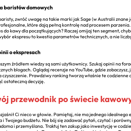
dla baristów domowych
isty, zwróć uwagę na takie marki jak Sage (w Australii znane jako
fesjonalne, które dają pełną kontrolę nad procesem parzenia. T
es do kawy dla początkujących? Raczej omijaj ten segment, chyb
 wybór ekspresu to kwestia parametrów technicznych, a nie li
nii o ekspresach
pszym źródłem wiedzy są sami użytkownicy. Szukaj opinii na for
znych blogach. Oglądaj recenzje na YouTube, gdzie zobaczysz, j
a czyszczenie. Prawdziwy ranking tworzą właśnie te codzienne d
ć ostateczną decyzję.
ój przewodnik po świecie kawowy
jaśnił Ci nieco w głowie. Pamiętaj, nie ma jednego idealnego ek
ia i Twojego budżetu. Nie bój się zadawać pytań, czytać i porów
doma i przemyślana. Traktuj ten zakup jako inwestycję w codz