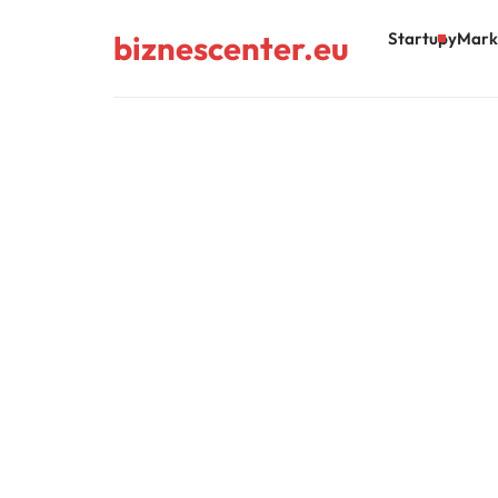
biznescenter.eu
Startupy
Mark