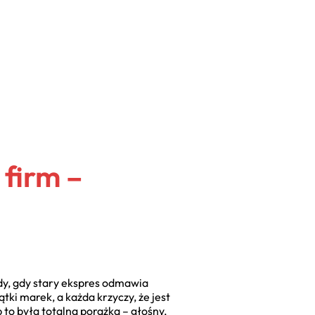
 firm –
dy, gdy stary ekspres odmawia
tki marek, a każda krzyczy, że jest
to była totalna porażka – głośny,