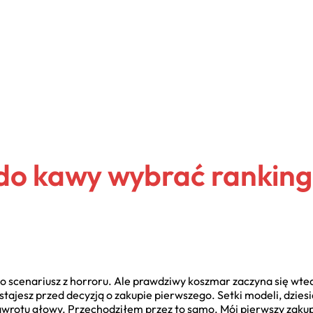
 do kawy wybrać ranking
to scenariusz z horroru. Ale prawdziwy koszmar zaczyna się wte
tajesz przed decyzją o zakupie pierwszego. Setki modeli, dziesią
wrotu głowy. Przechodziłem przez to samo. Mój pierwszy zakup 