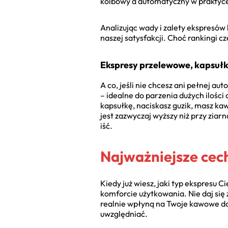
kolbowy a automatyczny w praktyce
Analizując wady i zalety ekspresów
naszej satysfakcji. Choć rankingi cz
Ekspresy przelewowe, kapsułko
A co, jeśli nie chcesz ani pełnej au
– idealne do parzenia dużych ilości
kapsułkę, naciskasz guzik, masz ka
jest zazwyczaj wyższy niż przy zia
iść.
Najważniejsze cec
Kiedy już wiesz, jaki typ ekspresu C
komforcie użytkowania. Nie daj się
realnie wpłyną na Twoje kawowe do
uwzględniać.