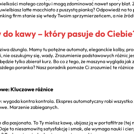
 wielkości małego czołgu i mogą zdominować nawet spory blat. 
 uwielbiasz latte macchiato z puszystą pianką? Odpowiedź na to 
king firm stanie się wtedy Twoim sprzymierzeńcem, a nie źródł
do kawy – który pasuje do Ciebie
iwa dżungla. Mamy tu potężne automaty, eleganckie kolby, pros
i, nie oszukujmy się, wady. Zrozumienie podstawowych różnic jes
ędzie tylko zbierał kurz. Bo co z tego, że maszyna wygląda jak z 
ażdego poranka? Nasz poradnik pomoże Ci zrozumieć te różnice
owe: Kluczowe różnice
wygoda kontra kontrola. Ekspres automatyczny robi wszystko za 
towe. Marzenie zabieganych.
 dla pasjonata. To Ty mielisz kawę, ubijasz ją w portafiltrze (tej
 Daje to niesamowitą satysfakcję i smak, ale wymaga nauki i cier