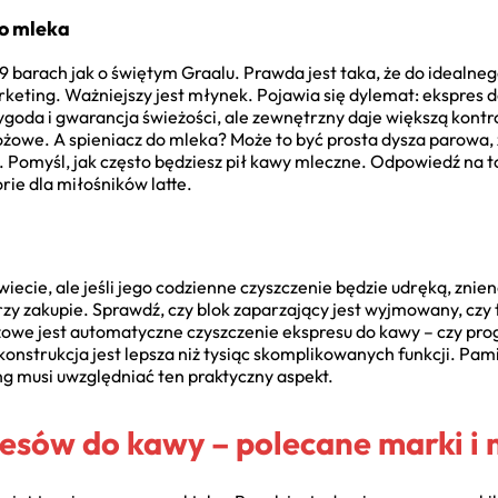
do mleka
19 barach jak o świętym Graalu. Prawda jest taka, że do idealne
rketing. Ważniejszy jest młynek. Pojawia się dylemat: ekspres 
a i gwarancja świeżości, ale zewnętrzny daje większą kontro
nożowe. A spieniacz do mleka? Może to być prosta dysza parowa,
Pomyśl, jak często będziesz pił kawy mleczne. Odpowiedź na to
rie dla miłośników latte.
iecie, ale jeśli jego codzienne czyszczenie będzie udręką, znien
zy zakupie. Sprawdź, czy blok zaparzający jest wyjmowany, czy 
czowe jest automatyczne czyszczenie ekspresu do kawy – czy pr
onstrukcja jest lepsza niż tysiąc skomplikowanych funkcji. Pami
g musi uwzględniać ten praktyczny aspekt.
resów do kawy – polecane marki i