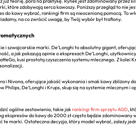
już teorię, pora na praktykę. Rynek jest zdominowany przez kilk
i, które zdobywają serca kawoszy. Poniższy przegląd to nie jes
spres do kawy wybrać, rankingi firm są nieocenioną pomocą. To w
iadamy, na co zwrócić uwagę, by Twój wybór był trafiony.
utomatycznych
e i szwajcarskie marki. De’Longhi to absolutny gigant, oferując
ość, a jak pokazują opinie o ekspresach De’Longhi, użytkownic
LatteGo, kusi prostotą czyszczenia systemu mlecznego. Z kolei K
onalizacji.
ra i Nivona, oferujące jakość wykonania i smak kawy zbliżony d
 Philips, De’Longhi i Krups, skup się na systemie mlecznym i o
dzić ogólne zestawienia, takie jak
rankingi firm sprzętu AGD
, k
g ekspresów do kawy do 2000 zł często będzie zdominowany wł
 te marki. Ostateczna decyzja, który model wybrać, zależy je