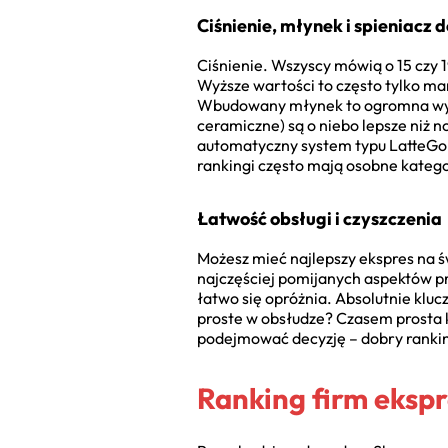
Ciśnienie, młynek i spieniacz 
Ciśnienie. Wszyscy mówią o 15 czy 
Wyższe wartości to często tylko ma
Wbudowany młynek to ogromna wygod
ceramiczne) są o niebo lepsze niż 
automatyczny system typu LatteGo. 
rankingi często mają osobne katego
Łatwość obsługi i czyszczenia
Możesz mieć najlepszy ekspres na św
najczęściej pomijanych aspektów pr
łatwo się opróżnia. Absolutnie klu
proste w obsłudze? Czasem prosta k
podejmować decyzję – dobry rankin
Ranking firm eksp