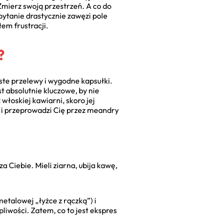
Zmierz swoją przestrzeń. A co do
pytanie drastycznie zawęzi pole
em frustracji.
?
te przelewy i wygodne kapsułki.
t absolutnie kluczowe, by nie
włoskiej kawiarni, skoro jej
 i przeprowadzi Cię przez meandry
Ciebie. Mieli ziarna, ubija kawę,
 metalowej „łyżce z rączką”) i
pliwości. Zatem, co to jest ekspres