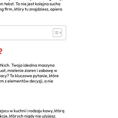
 tekst. To nie jest kolejna sucha
 firm, który tu znajdziesz, opiera
?
tkich. Twoja idealna maszyna
uał, mielenie ziaren i zabawę w
racy? To kluczowe pytanie, które
m z elementów decyzji, a nie
jscu w kuchni i rodzaju kawy, którą
cje, których nigdy nie użyjesz.