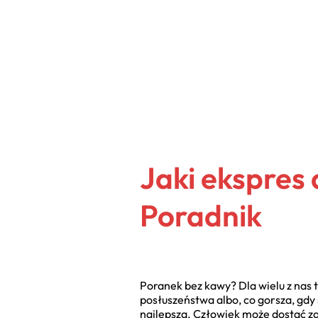
Jaki ekspres
Poradnik
Poranek bez kawy? Dla wielu z nas 
posłuszeństwa albo, co gorsza, gdy s
najlepsza. Człowiek może dostać za