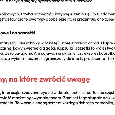
? To decyzja między byciem pasażerem a kierowcą.
 kolbowych, trzeba pamiętać o krzywej uczenia się. To fundamen
ęsto stawiają te dwa typy obok siebie, to reprezentują one zupeł
we i na saszetki
tomatyzacji, ani zabawy w baristę? Istnieje trzecia droga. Ekspr
 czarnej kawy, świetne dla gości. Kapsułki i saszetki to królest
wę. Zero bałaganu. Ale pojawia się pytanie: czy ekspres kapsułk
rnach, a wybór mieszanek ograniczony do oferty producenta. To 
hy, na które zwrócić uwagę
ię interesuje, czas zanurzyć się w detale techniczne. To one częs
 zwieść marketingowym sloganom. Zamiast tego skup się na kil
znania. To właśnie one są sercem każdego dobrego poradnika, a