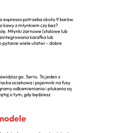
go espresso potrzeba około 9 barów.
do kawy z młynkiem czy bez?
lę. Młynki żarnowe (stalowe lub
 zintegrowana karafka lub
 pytanie wiele ułatwi – dobre
awidzisz go. Serio. To jeden z
tacka ociekowa i pojemnik na fusy
ogramy odkamieniania i płukania są
ętaj o tym, gdy będziesz
 modele