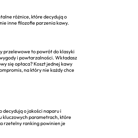
talne różnice, które decydują o
nie inne filozofie parzenia kawy.
esy przelewowe to powrót do klasyki
wo wygody i powtarzalności. Wkładasz
owy się opłaca? Koszt jednej kawy
kompromis, na który nie każdy chce
to decydują o jakości naparu i
ku kluczowych parametrach, które
 rzetelny ranking powinien je