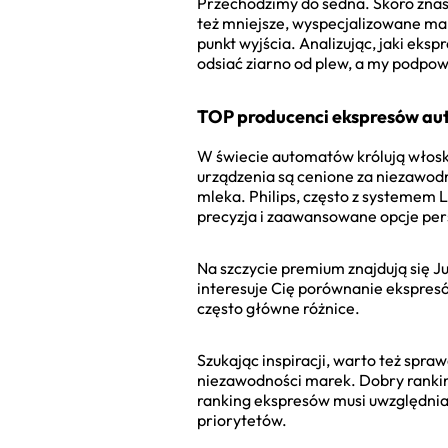
Przechodzimy do sedna. Skoro znasz 
też mniejsze, wyspecjalizowane mark
punkt wyjścia. Analizując, jaki ek
odsiać ziarno od plew, a my podpow
TOP producenci ekspresów a
W świecie automatów królują włoski
urządzenia są cenione za niezawodn
mleka. Philips, często z systemem 
precyzja i zaawansowane opcje pers
Na szczycie premium znajdują się Ju
interesuje Cię porównanie ekspresów
często główne różnice.
Szukając inspiracji, warto też spraw
niezawodności marek. Dobry rankin
ranking ekspresów musi uwzględniać
priorytetów.