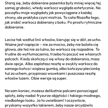
Staraj się, żeby dobierane pasemka były mniej więcej tej
samej grubości, wtedy warkocz wygląda estetycznie. Na
początku moje wyglądały jak powyciągane z każdej
strony, ale praktyka czyni mistrza. To cała filozofia tego,
jak zrobić warkocz dobierany z boku. Po prostu rytmiczne
dobieranie.
Lecisz tak wzdłuż linii włosów, kierując się w dół, za ucho.
Ważne jest napięcie – nie za mocno, żeby nie bolała cię
głowa, ale też nie za luźno, bo warkocz się rozpadnie. To
trudne do wytłumaczenia, trzeba to poczuć we własnych
palcach. Kiedy skończą ci się włosy do dobierania, masz
dwie opcje. Albo zaplatasz resztę w zwykły warkocz do
samego końca i wiążesz gumką, albo kończysz plecionkę
tuż za uchem, przypinasz wsuwkami i puszczasz resztę
włosów luzem. Obie wersje są super.
Na sam koniec, możesz delikatnie palcami porozciągać
sploty, żeby nadać fryzurze objętości i takiego modnego,
niedbałego looku. Ja to uwielbiam! I oczywiście,
pryskamy wszystko lakierem, żeby nasze arcydzieło