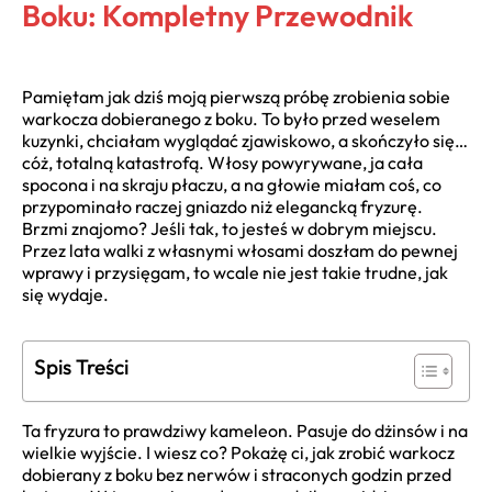
Boku: Kompletny Przewodnik
Pamiętam jak dziś moją pierwszą próbę zrobienia sobie
warkocza dobieranego z boku. To było przed weselem
kuzynki, chciałam wyglądać zjawiskowo, a skończyło się…
cóż, totalną katastrofą. Włosy powyrywane, ja cała
spocona i na skraju płaczu, a na głowie miałam coś, co
przypominało raczej gniazdo niż elegancką fryzurę.
Brzmi znajomo? Jeśli tak, to jesteś w dobrym miejscu.
Przez lata walki z własnymi włosami doszłam do pewnej
wprawy i przysięgam, to wcale nie jest takie trudne, jak
się wydaje.
Spis Treści
Ta fryzura to prawdziwy kameleon. Pasuje do dżinsów i na
wielkie wyjście. I wiesz co? Pokażę ci, jak zrobić warkocz
dobierany z boku bez nerwów i straconych godzin przed