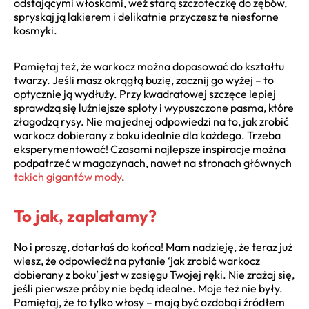
odstającymi włoskami, weź starą szczoteczkę do zębów,
spryskaj ją lakierem i delikatnie przyczesz te niesforne
kosmyki.
Pamiętaj też, że warkocz można dopasować do kształtu
twarzy. Jeśli masz okrągłą buzię, zacznij go wyżej – to
optycznie ją wydłuży. Przy kwadratowej szczęce lepiej
sprawdzą się luźniejsze sploty i wypuszczone pasma, które
złagodzą rysy. Nie ma jednej odpowiedzi na to, jak zrobić
warkocz dobierany z boku idealnie dla każdego. Trzeba
eksperymentować! Czasami najlepsze inspiracje można
podpatrzeć w magazynach, nawet na stronach głównych
takich gigantów mody
.
To jak, zaplatamy?
No i proszę, dotarłaś do końca! Mam nadzieję, że teraz już
wiesz, że odpowiedź na pytanie ‘jak zrobić warkocz
dobierany z boku’ jest w zasięgu Twojej ręki. Nie zrażaj się,
jeśli pierwsze próby nie będą idealne. Moje też nie były.
Pamiętaj, że to tylko włosy – mają być ozdobą i źródłem