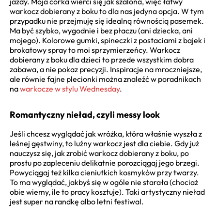
jazdy. Moja córka wierci się jak szalona, więc łatwy
warkocz dobierany z boku to dla nas jedyna opcja. W tym
przypadku nie przejmuję się idealną równością pasemek.
Ma być szybko, wygodnie i bez płaczu (ani dziecka, ani
mojego). Kolorowe gumki, spineczki z postaciami z bajek i
brokatowy spray to moi sprzymierzeńcy. Warkocz
dobierany z boku dla dzieci to przede wszystkim dobra
zabawa, a nie pokaz precyzji. Inspiracje na mroczniejsze,
ale równie fajne plecionki można znaleźć w poradnikach
na
warkocze w stylu Wednesday
.
Romantyczny nieład, czyli messy look
Jeśli chcesz wyglądać jak wróżka, która właśnie wyszła z
leśnej gęstwiny, to luźny warkocz jest dla ciebie. Gdy już
nauczysz się, jak zrobić warkocz dobierany z boku, po
prostu po zapleceniu delikatnie porozciągaj jego brzegi.
Powyciągaj też kilka cieniutkich kosmyków przy twarzy.
To ma wyglądać, jakbyś się w ogóle nie starała (chociaż
obie wiemy, ile to pracy kosztuje). Taki artystyczny nieład
jest super na randkę albo letni festiwal.