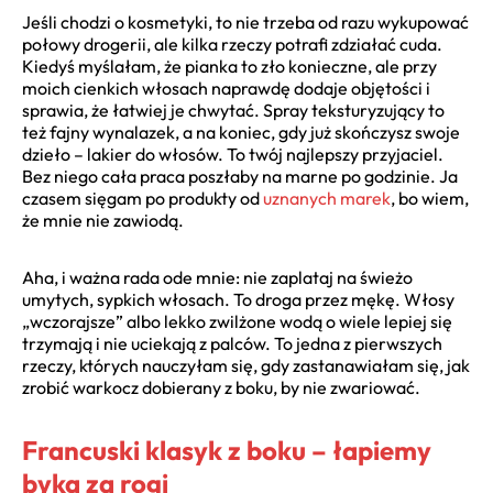
Jeśli chodzi o kosmetyki, to nie trzeba od razu wykupować
połowy drogerii, ale kilka rzeczy potrafi zdziałać cuda.
Kiedyś myślałam, że pianka to zło konieczne, ale przy
moich cienkich włosach naprawdę dodaje objętości i
sprawia, że łatwiej je chwytać. Spray teksturyzujący to
też fajny wynalazek, a na koniec, gdy już skończysz swoje
dzieło – lakier do włosów. To twój najlepszy przyjaciel.
Bez niego cała praca poszłaby na marne po godzinie. Ja
czasem sięgam po produkty od
uznanych marek
, bo wiem,
że mnie nie zawiodą.
Aha, i ważna rada ode mnie: nie zaplataj na świeżo
umytych, sypkich włosach. To droga przez mękę. Włosy
„wczorajsze” albo lekko zwilżone wodą o wiele lepiej się
trzymają i nie uciekają z palców. To jedna z pierwszych
rzeczy, których nauczyłam się, gdy zastanawiałam się, jak
zrobić warkocz dobierany z boku, by nie zwariować.
Francuski klasyk z boku – łapiemy
byka za rogi