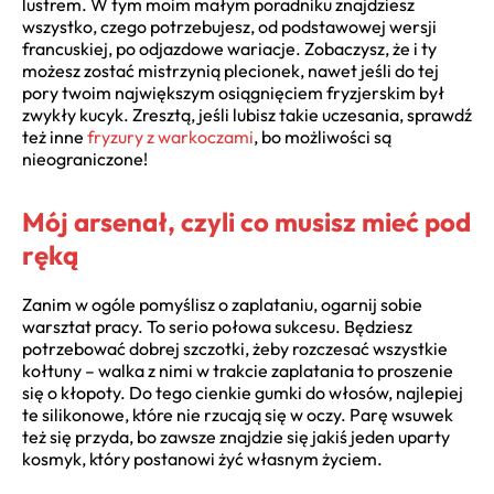
lustrem. W tym moim małym poradniku znajdziesz
wszystko, czego potrzebujesz, od podstawowej wersji
francuskiej, po odjazdowe wariacje. Zobaczysz, że i ty
możesz zostać mistrzynią plecionek, nawet jeśli do tej
pory twoim największym osiągnięciem fryzjerskim był
zwykły kucyk. Zresztą, jeśli lubisz takie uczesania, sprawdź
też inne
fryzury z warkoczami
, bo możliwości są
nieograniczone!
Mój arsenał, czyli co musisz mieć pod
ręką
Zanim w ogóle pomyślisz o zaplataniu, ogarnij sobie
warsztat pracy. To serio połowa sukcesu. Będziesz
potrzebować dobrej szczotki, żeby rozczesać wszystkie
kołtuny – walka z nimi w trakcie zaplatania to proszenie
się o kłopoty. Do tego cienkie gumki do włosów, najlepiej
te silikonowe, które nie rzucają się w oczy. Parę wsuwek
też się przyda, bo zawsze znajdzie się jakiś jeden uparty
kosmyk, który postanowi żyć własnym życiem.