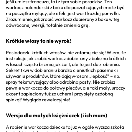
jeśli umiesz francuza, to i z tym sobie poradzisz. Ten
warkocz holenderski z boku dla początkujących może być
na początku mylący, ale efekt jest wart każdej pomyłki.
Zrozumienie, jak zrobić warkocz dobierany z boku w tej
odwróconej wersji, totalnie zmienia grę.
Krótkie włosy to nie wyrok!
Posiadaczki krótkich włosów, nie załamujcie się! Wiem, że
instrukcje jak zrobić warkocz dobierany z boku na krótkich
włosach często brzmią jak żart, ale to jest do zrobienia.
Sekret tkwi w dobieraniu bardzo cieniutkich pasemek i
używaniu produktów, które dają włosom „lepkość” – np.
spray teksturyzujący albo odrobina pasty. Nie zrobisz
pewnie warkocza do połowy pleców, ale taki mały, uroczy
akcent zapleciony tuż za uchem i przypięty ozdobną
spinką? Wygląda rewelacyjnie!
Wersja dla małych księżniczek (i ich mam)
A robienie warkocza dziecku to już w ogóle wyższa szkoła