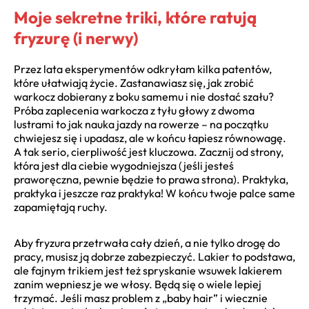
Moje sekretne triki, które ratują
fryzurę (i nerwy)
Przez lata eksperymentów odkryłam kilka patentów,
które ułatwiają życie. Zastanawiasz się, jak zrobić
warkocz dobierany z boku samemu i nie dostać szału?
Próba zaplecenia warkocza z tyłu głowy z dwoma
lustrami to jak nauka jazdy na rowerze – na początku
chwiejesz się i upadasz, ale w końcu łapiesz równowagę.
A tak serio, cierpliwość jest kluczowa. Zacznij od strony,
która jest dla ciebie wygodniejsza (jeśli jesteś
praworęczna, pewnie będzie to prawa strona). Praktyka,
praktyka i jeszcze raz praktyka! W końcu twoje palce same
zapamiętają ruchy.
Aby fryzura przetrwała cały dzień, a nie tylko drogę do
pracy, musisz ją dobrze zabezpieczyć. Lakier to podstawa,
ale fajnym trikiem jest też spryskanie wsuwek lakierem
zanim wepniesz je we włosy. Będą się o wiele lepiej
trzymać. Jeśli masz problem z „baby hair” i wiecznie