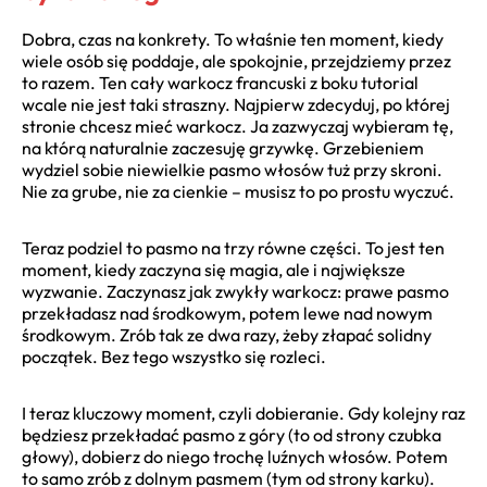
Dobra, czas na konkrety. To właśnie ten moment, kiedy
wiele osób się poddaje, ale spokojnie, przejdziemy przez
to razem. Ten cały warkocz francuski z boku tutorial
wcale nie jest taki straszny. Najpierw zdecyduj, po której
stronie chcesz mieć warkocz. Ja zazwyczaj wybieram tę,
na którą naturalnie zaczesuję grzywkę. Grzebieniem
wydziel sobie niewielkie pasmo włosów tuż przy skroni.
Nie za grube, nie za cienkie – musisz to po prostu wyczuć.
Teraz podziel to pasmo na trzy równe części. To jest ten
moment, kiedy zaczyna się magia, ale i największe
wyzwanie. Zaczynasz jak zwykły warkocz: prawe pasmo
przekładasz nad środkowym, potem lewe nad nowym
środkowym. Zrób tak ze dwa razy, żeby złapać solidny
początek. Bez tego wszystko się rozleci.
I teraz kluczowy moment, czyli dobieranie. Gdy kolejny raz
będziesz przekładać pasmo z góry (to od strony czubka
głowy), dobierz do niego trochę luźnych włosów. Potem
to samo zrób z dolnym pasmem (tym od strony karku).