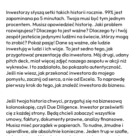
Inwestorzy słyszą setki takich historii rocznie. 99% jest
zapominana po 5 minutach. Twoja musi być tym jednym
procentem. Musisz opowiedzieć historię. Jaki problem
rozwiązujesz? Dlaczego to jest ważne? Dlaczego ty i twój
zespół jesteście jedynymi ludźmi na świecie, którzy mogą
to zrobić? Pokaż pasję! Dane są ważne, ale ludzie
inwestują w ludzi i ich wizje. To jest sedno tego, jak
przygotować prezentację dla inwestora. Mój drugi, udany
pitch deck, miał więcej zdjęć naszego zespołu w akcji niż
wykresów. I to zadziałało, bo pokazało autentyczność.
Jeśli nie wiesz, jak przekonać inwestora do mojego
pomysłu, zacznij od serca, a nie od Excela. To naprawdę
pierwszy krok do tego, jak znaleźć inwestora do biznesu.
Jeśli twoja historia chwyci, przygotuj się na biznesową
kolonoskopię, czyli Due Diligence. Inwestor prześwietli
cię z każdej strony. Będą chcieli zobaczyć wszystkie
umowy, faktury, dokumenty prawne, analizy finansowe.
Musisz mieć porządek w papierach. To nudne, żmudne i
upierdliwe, ale absolutnie konieczne. Jeden trup w szafie,