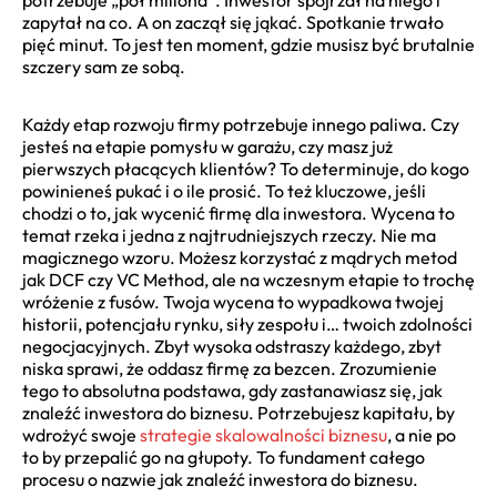
zapytał na co. A on zaczął się jąkać. Spotkanie trwało
pięć minut. To jest ten moment, gdzie musisz być brutalnie
szczery sam ze sobą.
Każdy etap rozwoju firmy potrzebuje innego paliwa. Czy
jesteś na etapie pomysłu w garażu, czy masz już
pierwszych płacących klientów? To determinuje, do kogo
powinieneś pukać i o ile prosić. To też kluczowe, jeśli
chodzi o to, jak wycenić firmę dla inwestora. Wycena to
temat rzeka i jedna z najtrudniejszych rzeczy. Nie ma
magicznego wzoru. Możesz korzystać z mądrych metod
jak DCF czy VC Method, ale na wczesnym etapie to trochę
wróżenie z fusów. Twoja wycena to wypadkowa twojej
historii, potencjału rynku, siły zespołu i… twoich zdolności
negocjacyjnych. Zbyt wysoka odstraszy każdego, zbyt
niska sprawi, że oddasz firmę za bezcen. Zrozumienie
tego to absolutna podstawa, gdy zastanawiasz się, jak
znaleźć inwestora do biznesu. Potrzebujesz kapitału, by
wdrożyć swoje
strategie skalowalności biznesu
, a nie po
to by przepalić go na głupoty. To fundament całego
procesu o nazwie jak znaleźć inwestora do biznesu.