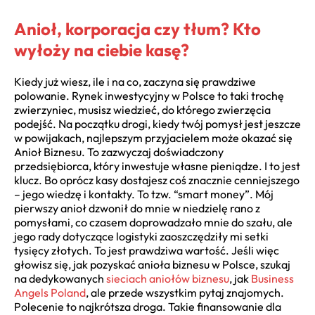
Anioł, korporacja czy tłum? Kto
wyłoży na ciebie kasę?
Kiedy już wiesz, ile i na co, zaczyna się prawdziwe
polowanie. Rynek inwestycyjny w Polsce to taki trochę
zwierzyniec, musisz wiedzieć, do którego zwierzęcia
podejść. Na początku drogi, kiedy twój pomysł jest jeszcze
w powijakach, najlepszym przyjacielem może okazać się
Anioł Biznesu. To zazwyczaj doświadczony
przedsiębiorca, który inwestuje własne pieniądze. I to jest
klucz. Bo oprócz kasy dostajesz coś znacznie cenniejszego
– jego wiedzę i kontakty. To tzw. “smart money”. Mój
pierwszy anioł dzwonił do mnie w niedzielę rano z
pomysłami, co czasem doprowadzało mnie do szału, ale
jego rady dotyczące logistyki zaoszczędziły mi setki
tysięcy złotych. To jest prawdziwa wartość. Jeśli więc
głowisz się, jak pozyskać anioła biznesu w Polsce, szukaj
na dedykowanych
sieciach aniołów biznesu
, jak
Business
Angels Poland
, ale przede wszystkim pytaj znajomych.
Polecenie to najkrótsza droga. Takie finansowanie dla