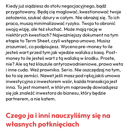
Kiedy już siądziesz do stołu negocjacyjnego, bądź
przygotowany. Będą cię maglować, kwestionować twoje
założenia, szukać dziury w całym. Nie obrażaj się. To ich
praca, muszą minimalizować ryzyko. Twoja to obronić
swoją wizję, ale też słuchać. Może mają rację w
niektórych kwestiach? Najważniejszy dokument na tym
etapie to Term Sheet, czyli wstępna umowa. Musisz
zrozumieć, co podpisujesz. Wycena pre-money to ile
jesteś wart przed tym jak wjedzie walizka z kasą. Post-
money to ile jesteś wart z tą walizką w środku. Proste,
nie? Ale są też klauzule antyrozwodnieniowe, prawa weta
i inne cuda. Weź prawnika. Serio. Nie oszczędzaj na tym,
bo to się zemści. Nawet jeśli masz pod ręką jakiś umowa
inwestycyjna z inwestorem wzór, każda transakcja jest
inna. To jest moment, w którym naprawdę dowiadujesz
się jak znaleźć inwestora do biznesu, który będzie
partnerem, a nie katem.
Czego ja i inni nauczyliśmy się na
własnych potknięciach