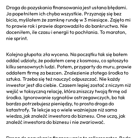
Droga do pozyskania finansowania jest usłana błędami.
Ja popełniłem ich chyba wszystkie. Przyznaję się bez
bicia, myślałem że zamknę rundę w 3 miesiące. Zajęło mi
to prawie rok i prawie doprowadziło do bankructwa. Nie
doceniłem, ile czasu i energii to pochłania. To maraton,
nie sprint.
Kolejna głupota: zła wycena. Na początku tak się bałem
oddać udziały, że podałem cenę z kosmosu, co spłoszyło
kilku sensownych ludzi. Potem, przyparty do muru, prawie
oddałem firmę za bezcen. Znalezienie złotego środka to
sztuka. Trzeba się też nauczyć odpuszczać. Nie każdy
inwestor jest dla ciebie. Czasem lepiej zostać z niczym niż
wejść w toksyczną relację, która zniszczy twoją firmę od
środka. Ignorowanie sygnałów ostrzegawczych, bo tak
bardzo potrzebujesz pieniędzy, to prosta droga do
katastrofy. Te lekcje są o wiele ważniejsze niż sama
wiedza, jak znaleźć inwestora do biznesu. One uczą, jak
znaleźć inwestora do biznesu i nie zwariować.
Droga do pozyskania finansowania to rollercoaster. Będą