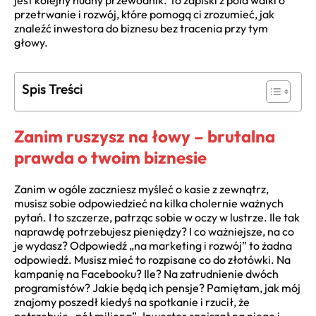
jest kolejny nudny przewodnik. To zapiski z pola walki o
przetrwanie i rozwój, które pomogą ci zrozumieć, jak
znaleźć inwestora do biznesu bez tracenia przy tym
głowy.
Spis Treści
Zanim ruszysz na łowy – brutalna
prawda o twoim biznesie
Zanim w ogóle zaczniesz myśleć o kasie z zewnątrz,
musisz sobie odpowiedzieć na kilka cholernie ważnych
pytań. I to szczerze, patrząc sobie w oczy w lustrze. Ile tak
naprawdę potrzebujesz pieniędzy? I co ważniejsze, na co
je wydasz? Odpowiedź „na marketing i rozwój” to żadna
odpowiedź. Musisz mieć to rozpisane co do złotówki. Na
kampanię na Facebooku? Ile? Na zatrudnienie dwóch
programistów? Jakie będą ich pensje? Pamiętam, jak mój
znajomy poszedł kiedyś na spotkanie i rzucił, że
potrzebuje „pół miliona”. Inwestor spojrzał na niego i