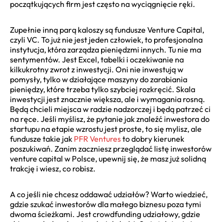
początkujących firm jest często na wyciągnięcie ręki.
Zupełnie inną parą kaloszy są fundusze Venture Capital,
czyli VC. To już nie jest jeden człowiek, to profesjonalna
instytucja, która zarządza pieniędzmi innych. Tu nie ma
sentymentów. Jest Excel, tabelki i oczekiwanie na
kilkukrotny zwrot z inwestycji. Oni nie inwestują w
pomysły, tylko w działające maszyny do zarabiania
pieniędzy, które trzeba tylko szybciej rozkręcić. Skala
inwestycji jest znacznie większa, ale i wymagania rosną.
Będą chcieli miejsca w radzie nadzorczej i będą patrzeć ci
na ręce. Jeśli myślisz, że pytanie jak znaleźć inwestora do
startupu na etapie wzrostu jest proste, to się mylisz, ale
fundusze takie jak
PFR Ventures
to dobry kierunek
poszukiwań. Zanim zaczniesz przeglądać listę inwestorów
venture capital w Polsce, upewnij się, że masz już solidną
trakcję i wiesz, co robisz.
A co jeśli nie chcesz oddawać udziałów? Warto wiedzieć,
gdzie szukać inwestorów dla małego biznesu poza tymi
dwoma ścieżkami. Jest crowdfunding udziałowy, gdzie