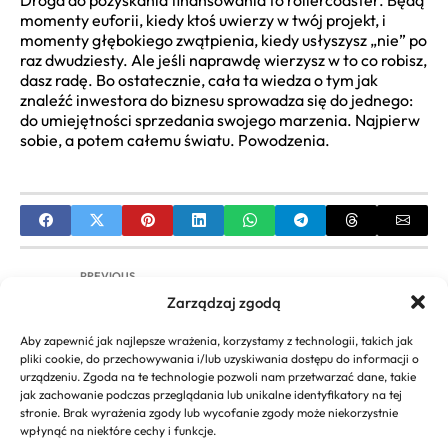
momenty euforii, kiedy ktoś uwierzy w twój projekt, i
momenty głębokiego zwątpienia, kiedy usłyszysz „nie” po
raz dwudziesty. Ale jeśli naprawdę wierzysz w to co robisz,
dasz radę. Bo ostatecznie, cała ta wiedza o tym jak
znaleźć inwestora do biznesu sprowadza się do jednego:
do umiejętności sprzedania swojego marzenia. Najpierw
sobie, a potem całemu światu. Powodzenia.
PREVIOUS
Zarządzaj zgodą
Najlepsza Prywatna Szkoła Biznesu: Ranking,
MBA, Koszty i Kariera
Aby zapewnić jak najlepsze wrażenia, korzystamy z technologii, takich jak
pliki cookie, do przechowywania i/lub uzyskiwania dostępu do informacji o
NEXT
urządzeniu. Zgoda na te technologie pozwoli nam przetwarzać dane, takie
jak zachowanie podczas przeglądania lub unikalne identyfikatory na tej
Innowacje w Biznesie UEK Kraków: Studia
stronie. Brak wyrażenia zgody lub wycofanie zgody może niekorzystnie
Podyplomowe Zarządzanie Innowacjami
wpłynąć na niektóre cechy i funkcje.