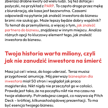
zbierasz drobne kwoty od wielu ludzi. Są też dotacje i
pożyczki, na przykład z
PARP
. To często droga przez mękę
z biurokracją, ale kasa jest bezzwrotna. Czasami
odpowiedź na pytanie jak znaleźć inwestora do biznesu
brzmi: nie szukaj go. Może lepszy będzie dobry wspólnik?
To temat do przemyślenia, a więcej o tym,
jak znaleźć
partnera do biznesu
, znajdziesz w innym miejscu. Analiza
różnych opcji to kluczowy element tego, jak znaleźć
inwestora do biznesu.
Twoja historia warta miliony, czyli
jak nie zanudzić inwestora na śmierć
Masz już cel i wiesz, do kogo uderzać. Teraz musisz
przygotować amunicję. Mój pierwszy
biznesplan dla
inwestora
miał 50 stron i wyglądał jak praca
magisterska. Nikt nigdy nie przeczytał go w całości.
Prawda jest taka, że na początku nikt nie ma czasu na
twoje elaboraty. Potrzebujesz czegoś, co nazywa się Pitch
Deck – krótkiej, kilkunastoslajdowej prezentacji. To ma
być esencja twojego biznesu.