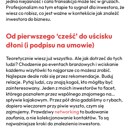
jedna niejasność i cała transakcja może lec w gruzach.
Profesjonalizm na tym etapie to sygnał dla inwestora, że
wiesz co robisz, co jest ważne w kontekście jak znaleźć
inwestora do biznesu.
Od pierwszego ‘cześć’ do uścisku
dłoni (i podpisu na umowie)
Teoretycznie wiesz już wszystko. Ale jak dotrzeć do tych
ludzi? Chodzenie po eventach branżowych i wciskanie
każdemu wizytówki to najgorsze co możesz zrobić.
Najlepsze deale robi się przez rekomendacje. Buduj
relacje. Pytaj ludzi, czy znają kogoś, kto mógłby być
zainteresowany. Jeden z moich inwestorów to facet,
którego poznałem przez wspólnego znajomego na…
spływie kajakowym. Przez pół dnia gadaliśmy o rybach,
dopiero wieczorem przy piwie wyszło, czym się
zajmujemy. Prawdziwy
networking
to budowanie
zaufania, a nie kolekcjonowanie kontaktów. To są
najważniejsze kroki do znalezienia inwestora.