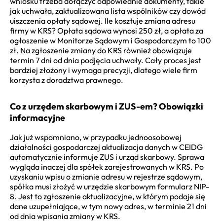
wniosku trzeba dołączyć odpowiednie dokumenty, takie
jak uchwała, zaktualizowana lista wspólników czy dowód
uiszczenia opłaty sądowej. Ile kosztuje zmiana adresu
firmy w KRS? Opłata sądowa wynosi 250 zł, a opłata za
ogłoszenie w Monitorze Sądowym i Gospodarczym to 100
zł. Na zgłoszenie zmiany do KRS również obowiązuje
termin 7 dni od dnia podjęcia uchwały. Cały proces jest
bardziej złożony i wymaga precyzji, dlatego wiele firm
korzysta z doradztwa prawnego.
Co z urzędem skarbowym i ZUS-em? Obowiązki
informacyjne
Jak już wspomniano, w przypadku jednoosobowej
działalności gospodarczej aktualizacja danych w CEIDG
automatycznie informuje ZUS i urząd skarbowy. Sprawa
wygląda inaczej dla spółek zarejestrowanych w KRS. Po
uzyskaniu wpisu o zmianie adresu w rejestrze sądowym,
spółka musi złożyć w urzędzie skarbowym formularz NIP-
8. Jest to zgłoszenie aktualizacyjne, w którym podaje się
dane uzupełniające, w tym nowy adres, w terminie 21 dni
od dnia wpisania zmiany w KRS.