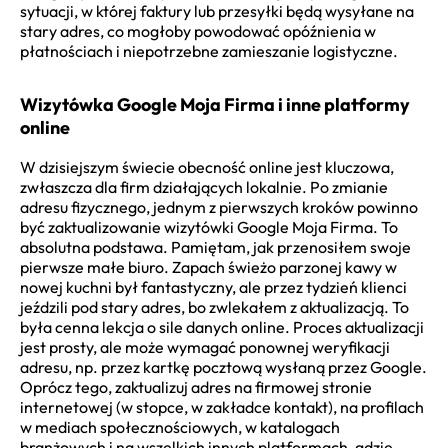
sytuacji, w której faktury lub przesyłki będą wysyłane na
stary adres, co mogłoby powodować opóźnienia w
płatnościach i niepotrzebne zamieszanie logistyczne.
Wizytówka Google Moja Firma i inne platformy
online
W dzisiejszym świecie obecność online jest kluczowa,
zwłaszcza dla firm działających lokalnie. Po zmianie
adresu fizycznego, jednym z pierwszych kroków powinno
być zaktualizowanie wizytówki Google Moja Firma. To
absolutna podstawa. Pamiętam, jak przenosiłem swoje
pierwsze małe biuro. Zapach świeżo parzonej kawy w
nowej kuchni był fantastyczny, ale przez tydzień klienci
jeździli pod stary adres, bo zwlekałem z aktualizacją. To
była cenna lekcja o sile danych online. Proces aktualizacji
jest prosty, ale może wymagać ponownej weryfikacji
adresu, np. przez kartkę pocztową wysłaną przez Google.
Oprócz tego, zaktualizuj adres na firmowej stronie
internetowej (w stopce, w zakładce kontakt), na profilach
w mediach społecznościowych, w katalogach
branżowych i na wszelkich innych platformach, gdzie