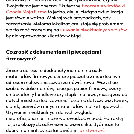
Twoja firma jest obecna. Skuteczne
tworzenie wizytówki
Google Moja Firma
to jedno, ale jej bieżąca aktualizacja
jest równie ważna. W skrajnych przypadkach, gdy
zarządzanie wieloma lokalizacjami staje się problemem,
warto znać procedurę na
usuwanie nieaktualnych wpisów
,
by nie wprowadzać klientów w błąd.
Co zrobić z dokumentami i pieczęciami
firmowymi?
Zmiana adresu to doskonały moment na audyt
materiałów firmowych. Stare pieczątki z nieaktualnym
adresem należy zniszczyć i zamówić nowe. Wszystkie
szablony dokumentów, takie jak papier firmowy, wzory
umów, oferty handlowe czy stopki mailowe, muszą zostać
natychmiast zaktualizowane. To samo dotyczy wizytówek,
ulotek, banerów i innych materiałów marketingowych.
Używanie nieaktualnych danych wygląda
nieprofesjonalnie i może wprowadzać w błąd. Potraktuj
to jako okazję do odświeżenia wizerunku. Być może to
dobry moment, by zastanowić się,
jak stworzyć