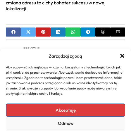
zmiana adresu to cichy bohater sukcesu w nowej
lokalizacji.
PREVIOUS
Zarządzaj zgodą
Leasing samochodu dla firmy: wszystko o
zasadach i korzyściach
Aby zapewnić jak najlepsze wrażenia, korzystamy z technologii, takich jak
pliki cookie, do przechowywania i/lub uzyskiwania dostępu do informacji o
NEXT
urządzeniu. Zgoda na te technologie pozwoli nam przetwarzać dane, takie
jak zachowanie podczas przeglądania lub unikalne identyfikatory na tej
Jak sprawdzić NIP firmy kontrahenta?
stronie. Brak wyrażenia zgody lub wycofanie zgody może niekorzystnie
Weryfikacja w CEIDG i KRS
wpłynąć na niektóre cechy i funkcje.
Akceptuję
Copyright 2026. All rights
Polecany program do
Odmów
reserved powered by
faktur
biznescenter.eu