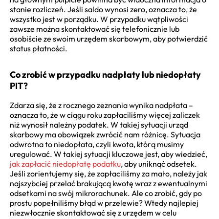
stanie rozliczeń. Jeśli saldo wynosi zero, oznacza to, że
wszystko jest w porządku. W przypadku wątpliwości
zawsze można skontaktować się telefonicznie lub
osobiście ze swoim urzędem skarbowym, aby potwierdzić
status płatności.
Co zrobić w przypadku nadpłaty lub niedopłaty
PIT?
Zdarza się, że z rocznego zeznania wynika nadpłata –
oznacza to, że w ciągu roku zapłaciliśmy więcej zaliczek
niż wynosił należny podatek. W takiej sytuacji urząd
skarbowy ma obowiązek zwrócić nam różnicę. Sytuacja
odwrotna to niedopłata, czyli kwota, którą musimy
uregulować. W takiej sytuacji kluczowe jest, aby wiedzieć,
jak zapłacić niedopłatę podatku
, aby uniknąć odsetek.
Jeśli zorientujemy się, że zapłaciliśmy za mało, należy jak
najszybciej przelać brakującą kwotę wraz z ewentualnymi
odsetkami na swój mikrorachunek. Ale co zrobić, gdy po
prostu popełniliśmy błąd w przelewie? Wtedy najlepiej
niezwłocznie skontaktować się z urzędem w celu