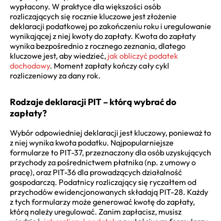
wypłacony. W praktyce dla większości osób
rozliczających się rocznie kluczowe jest złożenie
deklaracji podatkowej po zakończeniu roku i uregulowanie
wynikającej z niej kwoty do zapłaty. Kwota do zapłaty
wynika bezpośrednio z rocznego zeznania, dlatego
kluczowe jest, aby wiedzieć,
jak obliczyć podatek
dochodowy
. Moment zapłaty kończy cały cykl
rozliczeniowy za dany rok.
Rodzaje deklaracji PIT – którą wybrać do
zapłaty?
Wybór odpowiedniej deklaracji jest kluczowy, ponieważ to
z niej wynika kwota podatku. Najpopularniejsze
formularze to PIT-37, przeznaczony dla osób uzyskujących
przychody za pośrednictwem płatnika (np. z umowy o
pracę), oraz PIT-36 dla prowadzących działalność
gospodarczą. Podatnicy rozliczający się ryczałtem od
przychodów ewidencjonowanych składają PIT-28. Każdy
z tych formularzy może generować kwotę do zapłaty,
którą należy uregulować. Zanim zapłacisz, musisz