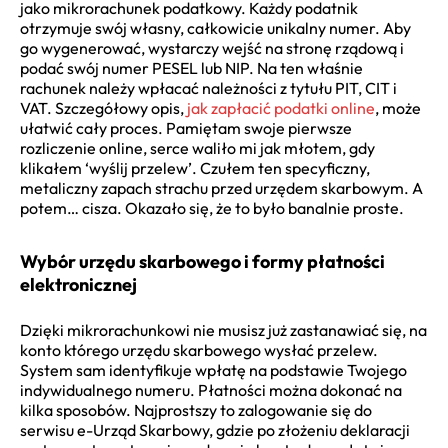
jako mikrorachunek podatkowy. Każdy podatnik
otrzymuje swój własny, całkowicie unikalny numer. Aby
go wygenerować, wystarczy wejść na stronę rządową i
podać swój numer PESEL lub NIP. Na ten właśnie
rachunek należy wpłacać należności z tytułu PIT, CIT i
VAT. Szczegółowy opis,
jak zapłacić podatki online
, może
ułatwić cały proces. Pamiętam swoje pierwsze
rozliczenie online, serce waliło mi jak młotem, gdy
klikałem ‘wyślij przelew’. Czułem ten specyficzny,
metaliczny zapach strachu przed urzędem skarbowym. A
potem… cisza. Okazało się, że to było banalnie proste.
Wybór urzędu skarbowego i formy płatności
elektronicznej
Dzięki mikrorachunkowi nie musisz już zastanawiać się, na
konto którego urzędu skarbowego wysłać przelew.
System sam identyfikuje wpłatę na podstawie Twojego
indywidualnego numeru. Płatności można dokonać na
kilka sposobów. Najprostszy to zalogowanie się do
serwisu e-Urząd Skarbowy, gdzie po złożeniu deklaracji