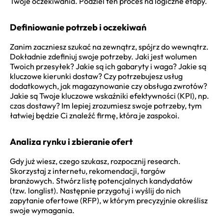
Twoje oczekiwania. Podziel ten proces na logiczne etapy.
Definiowanie potrzeb i oczekiwań
Zanim zaczniesz szukać na zewnątrz, spójrz do wewnątrz.
Dokładnie zdefiniuj swoje potrzeby. Jaki jest wolumen
Twoich przesyłek? Jakie są ich gabaryty i waga? Jakie są
kluczowe kierunki dostaw? Czy potrzebujesz usług
dodatkowych, jak magazynowanie czy obsługa zwrotów?
Jakie są Twoje kluczowe wskaźniki efektywności (KPI), np.
czas dostawy? Im lepiej zrozumiesz swoje potrzeby, tym
łatwiej będzie Ci znaleźć firmę, która je zaspokoi.
Analiza rynku i zbieranie ofert
Gdy już wiesz, czego szukasz, rozpocznij research.
Skorzystaj z internetu, rekomendacji, targów
branżowych. Stwórz listę potencjalnych kandydatów
(tzw. longlist). Następnie przygotuj i wyślij do nich
zapytanie ofertowe (RFP), w którym precyzyjnie określisz
swoje wymagania.