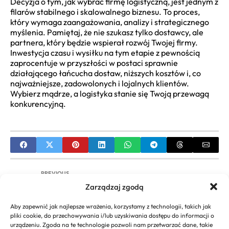
Decyzja o tym, jak wybrać firmę logistyczną, jest jednym z
filarów stabilnego i skalowalnego biznesu. To proces,
który wymaga zaangażowania, analizy i strategicznego
myślenia. Pamiętaj, że nie szukasz tylko dostawcy, ale
partnera, który będzie wspierał rozwój Twojej firmy.
Inwestycja czasu i wysiłku na tym etapie z pewnością
zaprocentuje w przyszłości w postaci sprawnie
działającego łańcucha dostaw, niższych kosztów i, co
najważniejsze, zadowolonych i lojalnych klientów.
Wybierz mądrze, a logistyka stanie się Twoją przewagą
konkurencyjną.
PREVIOUS
Zarządzaj zgodą
Jak pozyskać subwencje i dofinansowania dla
firm? Poradnik
Aby zapewnić jak najlepsze wrażenia, korzystamy z technologii, takich jak
pliki cookie, do przechowywania i/lub uzyskiwania dostępu do informacji o
NEXT
urządzeniu. Zgoda na te technologie pozwoli nam przetwarzać dane, takie