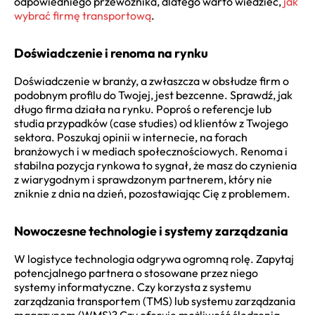
odpowiedniego przewoźnika, dlatego warto wiedzieć,
jak
wybrać firmę transportową
.
Doświadczenie i renoma na rynku
Doświadczenie w branży, a zwłaszcza w obsłudze firm o
podobnym profilu do Twojej, jest bezcenne. Sprawdź, jak
długo firma działa na rynku. Poproś o referencje lub
studia przypadków (case studies) od klientów z Twojego
sektora. Poszukaj opinii w internecie, na forach
branżowych i w mediach społecznościowych. Renoma i
stabilna pozycja rynkowa to sygnał, że masz do czynienia
z wiarygodnym i sprawdzonym partnerem, który nie
zniknie z dnia na dzień, pozostawiając Cię z problemem.
Nowoczesne technologie i systemy zarządzania
W logistyce technologia odgrywa ogromną rolę. Zapytaj
potencjalnego partnera o stosowane przez niego
systemy informatyczne. Czy korzysta z systemu
zarządzania transportem (TMS) lub systemu zarządzania
magazynem (WMS)? Czy oferuje możliwość śledzenia