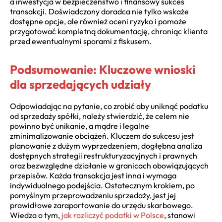
a inwestycja w bezpieczeństwo i finansowy sukces
transakcji. Doświadczony doradca nie tylko wskaże
dostępne opcje, ale również oceni ryzyko i pomoże
przygotować kompletną dokumentację, chroniąc klienta
przed ewentualnymi sporami z fiskusem.
Podsumowanie: Kluczowe wnioski
dla sprzedających udziały
Odpowiadając na pytanie, co zrobić aby uniknąć podatku
od sprzedaży spółki, należy stwierdzić, że celem nie
powinno być unikanie, a mądre i legalne
zminimalizowanie obciążeń. Kluczem do sukcesu jest
planowanie z dużym wyprzedzeniem, dogłębna analiza
dostępnych strategii restrukturyzacyjnych i prawnych
oraz bezwzględne działanie w granicach obowiązujących
przepisów. Każda transakcja jest inna i wymaga
indywidualnego podejścia. Ostatecznym krokiem, po
pomyślnym przeprowadzeniu sprzedaży, jest jej
prawidłowe zaraportowanie do urzędu skarbowego.
Wiedza o tym,
jak rozliczyć podatki w Polsce
, stanowi