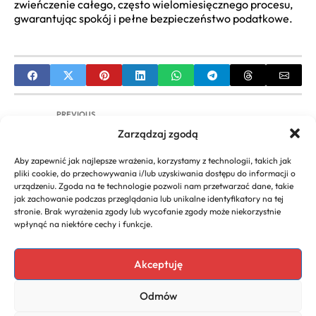
zwieńczenie całego, często wielomiesięcznego procesu,
gwarantując spokój i pełne bezpieczeństwo podatkowe.
PREVIOUS
Zarządzaj zgodą
Kalkulator Podatku od Nagrody w Pracy | Oblicz
ZUS i PIT Online
Aby zapewnić jak najlepsze wrażenia, korzystamy z technologii, takich jak
pliki cookie, do przechowywania i/lub uzyskiwania dostępu do informacji o
NEXT
urządzeniu. Zgoda na te technologie pozwoli nam przetwarzać dane, takie
jak zachowanie podczas przeglądania lub unikalne identyfikatory na tej
Jak obliczyć podatek od samochodu (PCC)?
stronie. Brak wyrażenia zgody lub wycofanie zgody może niekorzystnie
Kompletny poradnik
wpłynąć na niektóre cechy i funkcje.
Akceptuję
Copyright 2026. All rights
Polecany program do
Odmów
reserved powered by
faktur
biznescenter.eu