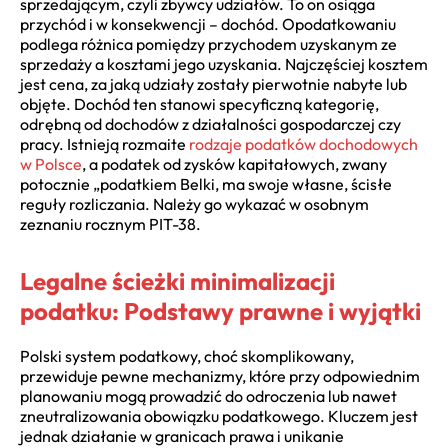
sprzedającym, czyli zbywcy udziałów. To on osiąga
przychód i w konsekwencji – dochód. Opodatkowaniu
podlega różnica pomiędzy przychodem uzyskanym ze
sprzedaży a kosztami jego uzyskania. Najczęściej kosztem
jest cena, za jaką udziały zostały pierwotnie nabyte lub
objęte. Dochód ten stanowi specyficzną kategorię,
odrębną od dochodów z działalności gospodarczej czy
pracy. Istnieją rozmaite
rodzaje podatków dochodowych
w Polsce
, a podatek od zysków kapitałowych, zwany
potocznie „podatkiem Belki, ma swoje własne, ścisłe
reguły rozliczania. Należy go wykazać w osobnym
zeznaniu rocznym PIT-38.
Legalne ścieżki minimalizacji
podatku: Podstawy prawne i wyjątki
Polski system podatkowy, choć skomplikowany,
przewiduje pewne mechanizmy, które przy odpowiednim
planowaniu mogą prowadzić do odroczenia lub nawet
zneutralizowania obowiązku podatkowego. Kluczem jest
jednak działanie w granicach prawa i unikanie