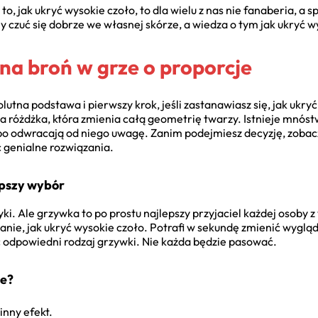
, jak ukryć wysokie czoło, to dla wielu z nas nie fanaberia, a
cemy czuć się dobrze we własnej skórze, a wiedza o tym jak ukry
jna broń w grze o proporcje
utna podstawa i pierwszy krok, jeśli zastanawiasz się, jak ukryć
na różdżka, która zmienia całą geometrię twarzy. Istnieje mnóst
albo odwracają od niego uwagę. Zanim podejmiesz decyzję, zobacz,
ć genialne rozwiązania.
epszy wybór
i. Ale grzywka to po prostu najlepszy przyjaciel każdej osoby z
anie, jak ukryć wysokie czoło. Potrafi w sekundę zmienić wyglą
ć odpowiedni rodzaj grzywki. Nie każda będzie pasować.
ie?
 inny efekt.