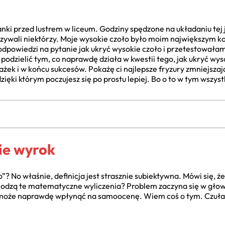
nki przed lustrem w liceum. Godziny spędzone na układaniu tej j
 nazywali niektórzy. Moje wysokie czoło było moim największym 
 odpowiedzi na pytanie jak ukryć wysokie czoło i przetestowała
 podzielić tym, co naprawdę działa w kwestii tego, jak ukryć wys
żek i w końcu sukcesów. Pokażę ci najlepsze fryzury zmniejszaj
zięki którym poczujesz się po prostu lepiej. Bo o to w tym wszys
ie wyrok
? No właśnie, definicja jest strasznie subiektywna. Mówi się, że
hodzą te matematyczne wyliczenia? Problem zaczyna się w głowie
 może naprawdę wpłynąć na samoocenę. Wiem coś o tym. Czułam s