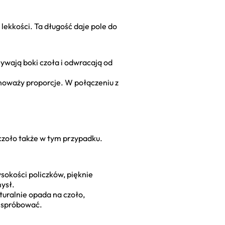
 lekkości. Ta długość daje pole do
krywają boki czoła i odwracają od
ównoważy proporcje. W połączeniu z
e czoło także w tym przypadku.
sokości policzków, pięknie
ysł.
turalnie opada na czoło,
e spróbować.