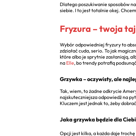
Dlatego poszukiwanie sposobów na to
siebie. I to jest totalnie okej. Ch
Fryzura – twoja ta
Wybór odpowiedniej fryzury to absol
zdziałać cuda, serio. To jak magicz
które albo je sprytnie zasłaniają, 
na
Elle
, bo trendy potrafią podsuną
Grzywka – oczywisty, ale najl
Tak, wiem, to żadne odkrycie Ameryk
najskuteczniejsza odpowiedź na pyt
Kluczem jest jednak to, żeby dobra
Jaka grzywka będzie dla Cieb
Opcji jest kilka, a każda daje trochę