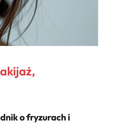
akijaż,
nik o fryzurach i