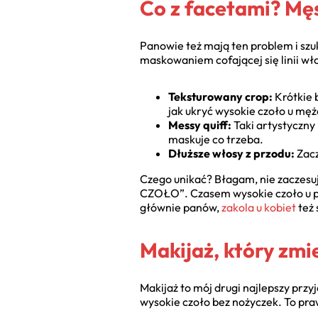
Co z facetami? Mę
Panowie też mają ten problem i szuk
maskowaniem cofającej się linii wło
Teksturowany crop:
Krótkie 
jak ukryć wysokie czoło u męż
Messy quiff:
Taki artystyczny
maskuje co trzeba.
Dłuższe włosy z przodu:
Zacz
Czego unikać? Błagam, nie zaczesu
CZOŁO”. Czasem wysokie czoło u pan
głównie panów,
zakola u kobiet
też 
Makijaż, który zm
Makijaż to mój drugi najlepszy przy
wysokie czoło bez nożyczek. To prawd