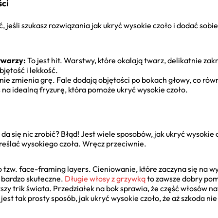
ści
 jeśli szukasz rozwiązania jak ukryć wysokie czoło i dodać sobie
 twarzy:
To jest hit. Warstwy, które okalają twarz, delikatnie za
jętość i lekkość.
alnie zmienia grę. Fale dodają objętości po bokach głowy, co r
 na idealną fryzurę, która pomoże ukryć wysokie czoło.
e da się nic zrobić? Błąd! Jest wiele sposobów, jak ukryć wysoki
reślać wysokiego czoła. Wręcz przeciwnie.
 tzw. face-framing layers. Cieniowanie, które zaczyna się na wy
e bardzo skuteczne.
Długie włosy z grzywką
to zawsze dobry pom
szy trik świata. Przedziałek na bok sprawia, że część włosów na
jest tak prosty sposób, jak ukryć wysokie czoło, że aż szkoda ni