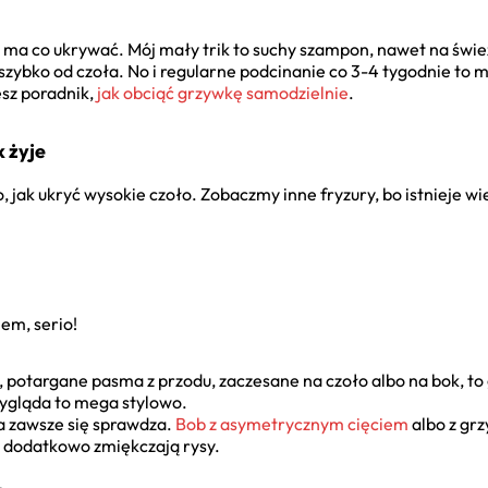
ma co ukrywać. Mój mały trik to suchy szampon, nawet na śwież
 szybko od czoła. No i regularne podcinanie co 3-4 tygodnie to mu
iesz poradnik,
jak obciąć grzywkę samodzielnie
.
 żyje
 jak ukryć wysokie czoło. Zobaczmy inne fryzury, bo istnieje w
iem, serio!
 potargane pasma z przodu, zaczesane na czoło albo na bok, to 
ygląda to mega stylowo.
a zawsze się sprawdza.
Bob z asymetrycznym cięciem
albo z grz
 dodatkowo zmiękczają rysy.