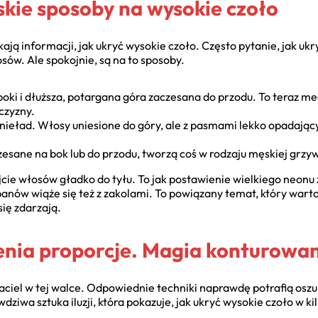
skie sposoby na wysokie czoło
ają informacji, jak ukryć wysokie czoło. Często pytanie, jak ukry
sów. Ale spokojnie, są na to sposoby.
boki i dłuższa, potargana góra zaczesana do przodu. To teraz me
czyzny.
 nieład. Włosy uniesione do góry, ale z pasmami lekko opadający
esane na bok lub do przodu, tworzą coś w rodzaju męskiej grzywk
jcie włosów gładko do tyłu. To jak postawienie wielkiego neo
ów wiąże się też z zakolami. To powiązany temat, który warto 
się zdarzają.
ienia proporcje. Magia konturowa
jaciel w tej walce. Odpowiednie techniki naprawdę potrafią oszu
ziwa sztuka iluzji, która pokazuje, jak ukryć wysokie czoło w ki