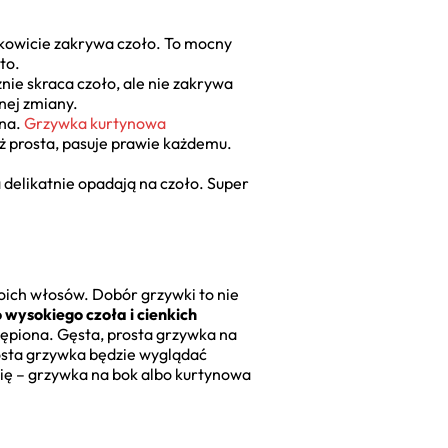
łkowicie zakrywa czoło. To mocny
to.
znie skraca czoło, ale nie zakrywa
lnej zmiany.
lna.
Grzywka kurtynowa
niż prosta, pasuje prawie każdemu.
a delikatnie opadają na czoło. Super
woich włosów. Dobór grzywki to nie
wysokiego czoła i cienkich
zępiona. Gęsta, prosta grzywka na
rosta grzywka będzie wyglądać
trię – grzywka na bok albo kurtynowa