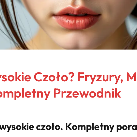
sokie Czoło? Fryzury, M
ompletny Przewodnik
wysokie czoło. Kompletny porad