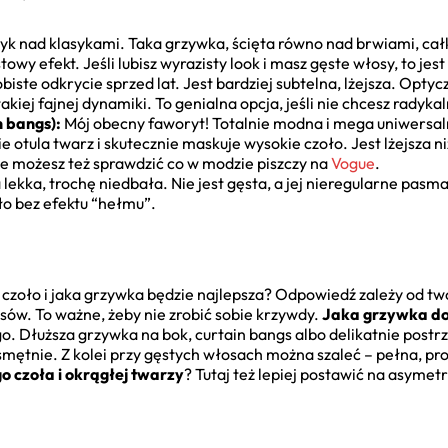
yk nad klasykami. Taka grzywka, ścięta równo nad brwiami, ca
wy efekt. Jeśli lubisz wyrazisty look i masz gęste włosy, to jest 
iste odkrycie sprzed lat. Jest bardziej subtelna, lżejsza. Optyc
akiej fajnej dynamiki. To genialna opcja, jeśli nie chcesz radyka
 bangs):
Mój obecny faworyt! Totalnie modna i mega uniwersa
e otula twarz i skutecznie maskuje wysokie czoło. Jest lżejsza 
ze możesz też sprawdzić co w modzie piszczy na
Vogue
.
lekka, trochę niedbała. Nie jest gęsta, a jej nieregularne pasm
ło bez efektu “hełmu”.
e czoło i jaka grzywka będzie najlepsza? Odpowiedź zależy od t
łosów. To ważne, żeby nie zrobić sobie krzywdy.
Jaka grzywka do 
. Dłuższa grzywka na bok, curtain bangs albo delikatnie postr
mętnie. Z kolei przy gęstych włosach można szaleć – pełna, p
o czoła i okrągłej twarzy
? Tutaj też lepiej postawić na asyme