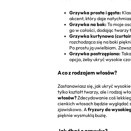
Grzywka prosta i gęsta:
Klas
akcent, który daje natychmiasto
Grzywka na bok:
To moje osob
go w całości, dodając twarzy t
Grzywka kurtynowa (curtain
rozchodząca się na boki piękni
Po prostu ją uwielbiam. Zaws
Grzywka postrzępiona:
Taka 
opcja, żeby ukryć wysokie czo
A co z rodzajem włosów?
Zastanawiasz się, jak ukryć wysoki
tylko kształt twarzy, ale i rodzaj w
włosów?
Zdecydowanie coś lekkiego
cienkich włosach będzie wyglądać s
zjawiskowo. A
fryzury do wysokieg
pięknie wysmuklą buzię.
Jak dbać o grzywkę?