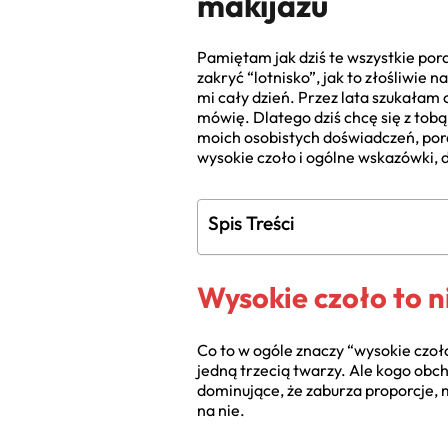
makijażu
Pamiętam jak dziś te wszystkie pora
zakryć “lotnisko”, jak to złośliwie
mi cały dzień. Przez lata szukałam
mówię. Dlatego dziś chcę się z tobą
moich osobistych doświadczeń, pora
wysokie czoło i ogólne wskazówki, d
Spis Treści
Wysokie czoło to n
Co to w ogóle znaczy “wysokie czoło”
jedną trzecią twarzy. Ale kogo obc
dominujące, że zaburza proporcje,
na nie.