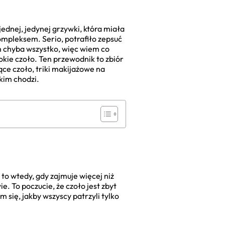
ednej, jedynej grzywki, która miała
kompleksem. Serio, potrafiło zepsuć
m chyba wszystko, więc wiem co
okie czoło. Ten przewodnik to zbiór
ące czoło, triki makijażowe na
tkim chodzi.
 to wtedy, gdy zajmuje więcej niż
. To poczucie, że czoło jest zbyt
ię, jakby wszyscy patrzyli tylko