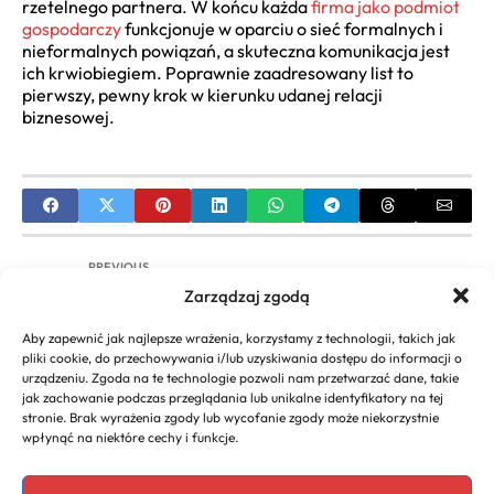
rzetelnego partnera. W końcu każda
firma jako podmiot
gospodarczy
funkcjonuje w oparciu o sieć formalnych i
nieformalnych powiązań, a skuteczna komunikacja jest
ich krwiobiegiem. Poprawnie zaadresowany list to
pierwszy, pewny krok w kierunku udanej relacji
biznesowej.
PREVIOUS
Zarządzaj zgodą
Jak bezpiecznie kupić udziały w spółce? Poradnik
dla inwestora
Aby zapewnić jak najlepsze wrażenia, korzystamy z technologii, takich jak
pliki cookie, do przechowywania i/lub uzyskiwania dostępu do informacji o
NEXT
urządzeniu. Zgoda na te technologie pozwoli nam przetwarzać dane, takie
jak zachowanie podczas przeglądania lub unikalne identyfikatory na tej
Jakie składki można odliczyć od podatku?
stronie. Brak wyrażenia zgody lub wycofanie zgody może niekorzystnie
Przewodnik po ZUS i IKZE
wpłynąć na niektóre cechy i funkcje.