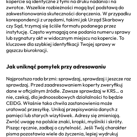
kopercie są identyczne z tymi na druku nadania i na
zwrotce. Wszelkie rozbieżności mogą być podstawą do
zakwestionowania skuteczności doręczenia. W przypadku
korespondencji z urzędami, takimi jak Urząd Skarbowy
czy Sąd, trzymaj się ściśle formatu podanego przez
instytucję. Często wymagają one podania numeru sprawy
lub sygnatury akt w widocznym miejscu na kopercie. To
kluczowe dla szybkiej identyfikacji Twojej sprawy w
gąszczu biurokracji.
Jak uniknąć pomyłek przy adresowaniu
Najprostsza rada brzmi: sprawdzaj, sprawdzaj i jeszcze raz
sprawdzaj. Przed zaadresowaniem koperty zweryfikuj
dane w oficjalnym źródle. Zawsze sprawdzaj w KRS… a
nie, czekaj, dla jednoosobowych działalności to będzie
CEIDG. Właśnie taka chwila zastanowienia może
uratować przesyłkę. Unikaj przepisywania danych z
pamięci lub starych wizytówek. Adresy się zmieniają.
Zwróć uwagę na polskie znaki, kropki, myślniki i skróty.
Pisząc ręcznie, zadbaj o czytelność. Jeśli Twój charakter
pisma pozostawia wiele do życzenia, lepiej wydrukuj