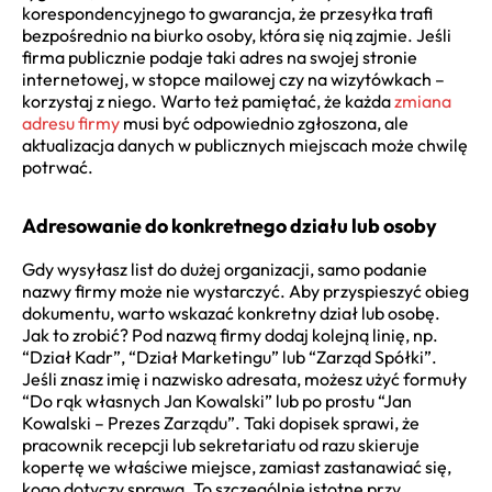
korespondencyjnego to gwarancja, że przesyłka trafi
bezpośrednio na biurko osoby, która się nią zajmie. Jeśli
firma publicznie podaje taki adres na swojej stronie
internetowej, w stopce mailowej czy na wizytówkach –
korzystaj z niego. Warto też pamiętać, że każda
zmiana
adresu firmy
musi być odpowiednio zgłoszona, ale
aktualizacja danych w publicznych miejscach może chwilę
potrwać.
Adresowanie do konkretnego działu lub osoby
Gdy wysyłasz list do dużej organizacji, samo podanie
nazwy firmy może nie wystarczyć. Aby przyspieszyć obieg
dokumentu, warto wskazać konkretny dział lub osobę.
Jak to zrobić? Pod nazwą firmy dodaj kolejną linię, np.
“Dział Kadr”, “Dział Marketingu” lub “Zarząd Spółki”.
Jeśli znasz imię i nazwisko adresata, możesz użyć formuły
“Do rąk własnych Jan Kowalski” lub po prostu “Jan
Kowalski – Prezes Zarządu”. Taki dopisek sprawi, że
pracownik recepcji lub sekretariatu od razu skieruje
kopertę we właściwe miejsce, zamiast zastanawiać się,
kogo dotyczy sprawa. To szczególnie istotne przy