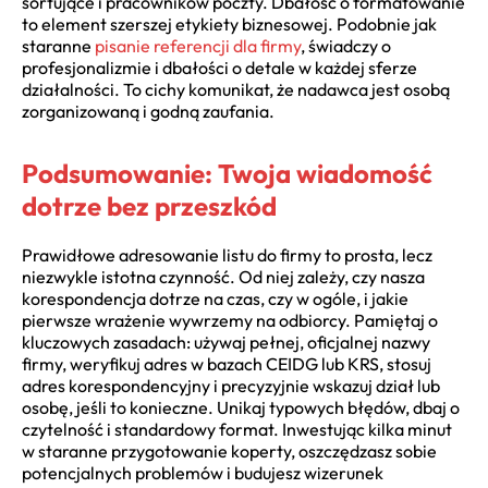
sortujące i pracowników poczty. Dbałość o formatowanie
to element szerszej etykiety biznesowej. Podobnie jak
staranne
pisanie referencji dla firmy
, świadczy o
profesjonalizmie i dbałości o detale w każdej sferze
działalności. To cichy komunikat, że nadawca jest osobą
zorganizowaną i godną zaufania.
Podsumowanie: Twoja wiadomość
dotrze bez przeszkód
Prawidłowe adresowanie listu do firmy to prosta, lecz
niezwykle istotna czynność. Od niej zależy, czy nasza
korespondencja dotrze na czas, czy w ogóle, i jakie
pierwsze wrażenie wywrzemy na odbiorcy. Pamiętaj o
kluczowych zasadach: używaj pełnej, oficjalnej nazwy
firmy, weryfikuj adres w bazach CEIDG lub KRS, stosuj
adres korespondencyjny i precyzyjnie wskazuj dział lub
osobę, jeśli to konieczne. Unikaj typowych błędów, dbaj o
czytelność i standardowy format. Inwestując kilka minut
w staranne przygotowanie koperty, oszczędzasz sobie
potencjalnych problemów i budujesz wizerunek