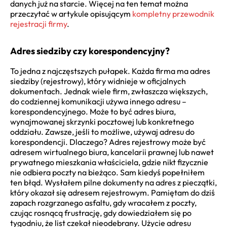
danych już na starcie. Więcej na ten temat można
przeczytać w artykule opisującym
kompletny przewodnik
rejestracji firmy
.
Adres siedziby czy korespondencyjny?
To jedna z najczęstszych pułapek. Każda firma ma adres
siedziby (rejestrowy), który widnieje w oficjalnych
dokumentach. Jednak wiele firm, zwłaszcza większych,
do codziennej komunikacji używa innego adresu –
korespondencyjnego. Może to być adres biura,
wynajmowanej skrzynki pocztowej lub konkretnego
oddziału. Zawsze, jeśli to możliwe, używaj adresu do
korespondencji. Dlaczego? Adres rejestrowy może być
adresem wirtualnego biura, kancelarii prawnej lub nawet
prywatnego mieszkania właściciela, gdzie nikt fizycznie
nie odbiera poczty na bieżąco. Sam kiedyś popełniłem
ten błąd. Wysłałem pilne dokumenty na adres z pieczątki,
który okazał się adresem rejestrowym. Pamiętam do dziś
zapach rozgrzanego asfaltu, gdy wracałem z poczty,
czując rosnącą frustrację, gdy dowiedziałem się po
tygodniu, że list czekał nieodebrany. Użycie adresu