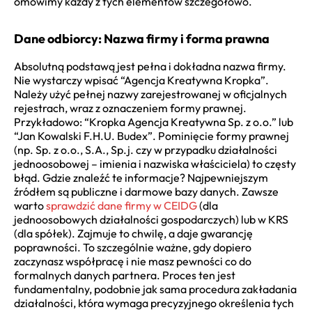
omówimy każdy z tych elementów szczegółowo.
Dane odbiorcy: Nazwa firmy i forma prawna
Absolutną podstawą jest pełna i dokładna nazwa firmy.
Nie wystarczy wpisać “Agencja Kreatywna Kropka”.
Należy użyć pełnej nazwy zarejestrowanej w oficjalnych
rejestrach, wraz z oznaczeniem formy prawnej.
Przykładowo: “Kropka Agencja Kreatywna Sp. z o.o.” lub
“Jan Kowalski F.H.U. Budex”. Pominięcie formy prawnej
(np. Sp. z o.o., S.A., Sp.j. czy w przypadku działalności
jednoosobowej – imienia i nazwiska właściciela) to częsty
błąd. Gdzie znaleźć te informacje? Najpewniejszym
źródłem są publiczne i darmowe bazy danych. Zawsze
warto
sprawdzić dane firmy w CEIDG
(dla
jednoosobowych działalności gospodarczych) lub w KRS
(dla spółek). Zajmuje to chwilę, a daje gwarancję
poprawności. To szczególnie ważne, gdy dopiero
zaczynasz współpracę i nie masz pewności co do
formalnych danych partnera. Proces ten jest
fundamentalny, podobnie jak sama procedura zakładania
działalności, która wymaga precyzyjnego określenia tych